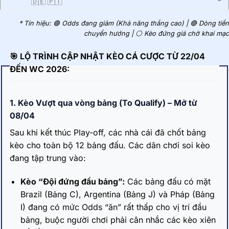
🇩🇪 🇵🇹
* Tín hiệu: 🟢 Odds đang giảm (Khả năng thắng cao) | 🔴 Dòng tiền
chuyển hướng | ⚪ Kèo đứng giá chờ khai mạc
🎯 LỘ TRÌNH CẬP NHẬT KÈO CÁ CƯỢC TỪ 22/04
ĐẾN WC 2026:
1. Kèo Vượt qua vòng bảng (To Qualify) – Mở từ
08/04
Sau khi kết thúc Play-off, các nhà cái đã chốt bảng
kèo cho toàn bộ 12 bảng đấu. Các dân chơi soi kèo
đang tập trung vào:
Kèo “Đội đứng đầu bảng”:
Các bảng đấu có mặt
Brazil (Bảng C), Argentina (Bảng J) và Pháp (Bảng
I) đang có mức Odds “ăn” rất thấp cho vị trí đầu
bảng, buộc người chơi phải cân nhắc các kèo xiên