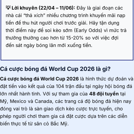
💡 Lời khuyên (22/04 – 11/06):
Đây là giai đoạn các
nhà cái “thả xích” nhiều chương trình khuyến mãi nạp
tiền để thu hút người chơi trước giải. Hãy tận dụng
thời điểm này để soi kèo sớm (Early Odds) vì mức trả
thưởng thường cao hơn từ 15-20% so với việc đợi
đến sát ngày bóng lăn mới xuống tiền.
Cá cược bóng đá World Cup 2026 là gì?
Cá cược bóng đá World Cup 2026
là hình thức dự đoán và
đặt tiền vào kết quả của 104 trận đấu tại ngày hội bóng đá
lớn nhất hành tinh. Với sự tham gia của
48 đội tuyển
tại
Mỹ, Mexico và Canada, các trang cá độ bóng đá hiện nay
đóng vai trò là sàn giao dịch kèo cược trực tuyến, cho
phép người chơi tham gia cá đặt cược dựa trên các diễn
biến thực tế từ sân cỏ Bắc Mỹ.