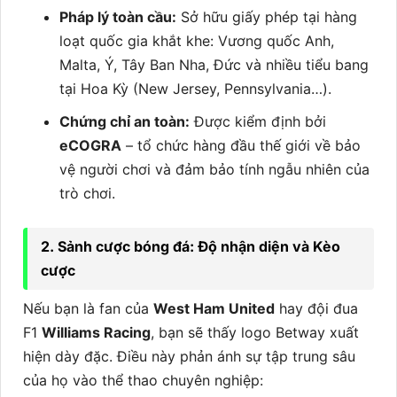
Pháp lý toàn cầu:
Sở hữu giấy phép tại hàng
loạt quốc gia khắt khe: Vương quốc Anh,
Malta, Ý, Tây Ban Nha, Đức và nhiều tiểu bang
tại Hoa Kỳ (New Jersey, Pennsylvania…).
Chứng chỉ an toàn:
Được kiểm định bởi
eCOGRA
– tổ chức hàng đầu thế giới về bảo
vệ người chơi và đảm bảo tính ngẫu nhiên của
trò chơi.
2. Sảnh cược bóng đá: Độ nhận diện và Kèo
cược
Nếu bạn là fan của
West Ham United
hay đội đua
F1
Williams Racing
, bạn sẽ thấy logo Betway xuất
hiện dày đặc. Điều này phản ánh sự tập trung sâu
của họ vào thể thao chuyên nghiệp: