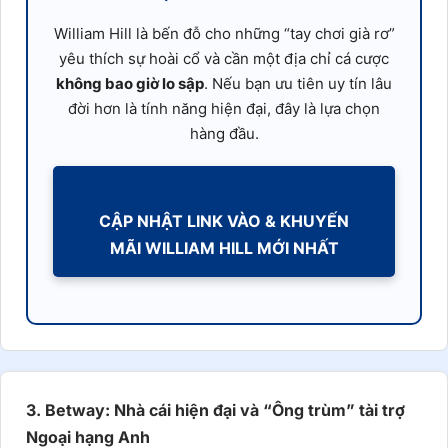
William Hill là bến đỗ cho những “tay chơi già rơ”
yêu thích sự hoài cổ và cần một địa chỉ cá cược
không bao giờ lo sập
. Nếu bạn ưu tiên uy tín lâu
đời hơn là tính năng hiện đại, đây là lựa chọn
hàng đầu.
CẬP NHẬT LINK VÀO & KHUYẾN
MÃI WILLIAM HILL MỚI NHẤT
3. Betway: Nhà cái hiện đại và “Ông trùm” tài trợ
Ngoại hạng Anh