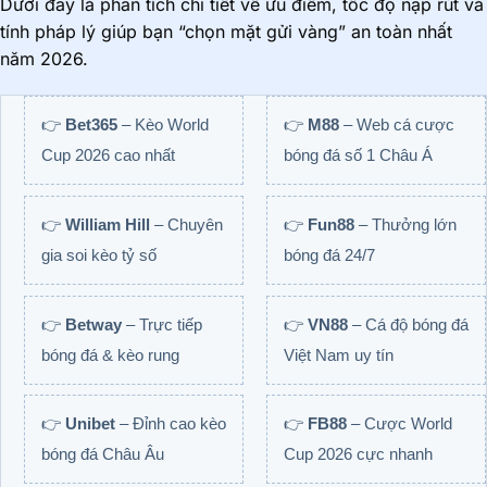
Dưới đây là phân tích chi tiết về ưu điểm, tốc độ nạp rút và
tính pháp lý giúp bạn “chọn mặt gửi vàng” an toàn nhất
năm 2026.
👉
Bet365
– Kèo World
👉
M88
– Web cá cược
Cup 2026 cao nhất
bóng đá số 1 Châu Á
👉
William Hill
– Chuyên
👉
Fun88
– Thưởng lớn
gia soi kèo tỷ số
bóng đá 24/7
👉
Betway
– Trực tiếp
👉
VN88
– Cá độ bóng đá
bóng đá & kèo rung
Việt Nam uy tín
👉
Unibet
– Đỉnh cao kèo
👉
FB88
– Cược World
bóng đá Châu Âu
Cup 2026 cực nhanh