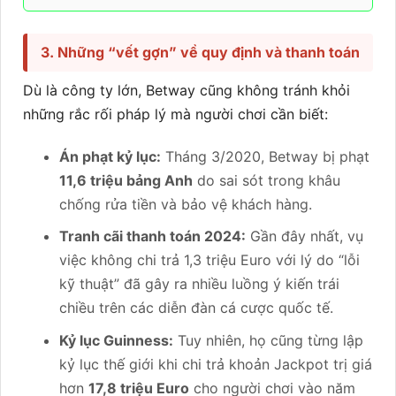
3. Những “vết gợn” về quy định và thanh toán
Dù là công ty lớn, Betway cũng không tránh khỏi
những rắc rối pháp lý mà người chơi cần biết:
Án phạt kỷ lục:
Tháng 3/2020, Betway bị phạt
11,6 triệu bảng Anh
do sai sót trong khâu
chống rửa tiền và bảo vệ khách hàng.
Tranh cãi thanh toán 2024:
Gần đây nhất, vụ
việc không chi trả 1,3 triệu Euro với lý do “lỗi
kỹ thuật” đã gây ra nhiều luồng ý kiến trái
chiều trên các diễn đàn cá cược quốc tế.
Kỷ lục Guinness:
Tuy nhiên, họ cũng từng lập
kỷ lục thế giới khi chi trả khoản Jackpot trị giá
hơn
17,8 triệu Euro
cho người chơi vào năm