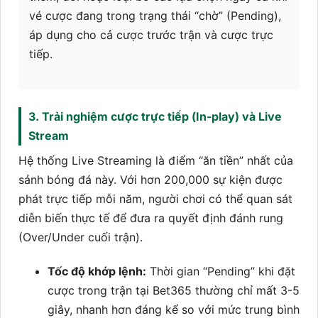
vé cược đang trong trạng thái “chờ” (Pending),
áp dụng cho cả cược trước trận và cược trực
tiếp.
3. Trải nghiệm cược trực tiếp (In-play) và Live
Stream
Hệ thống Live Streaming là điểm “ăn tiền” nhất của
sảnh bóng đá này. Với hơn 200,000 sự kiện được
phát trực tiếp mỗi năm, người chơi có thể quan sát
diễn biến thực tế để đưa ra quyết định đánh rung
(Over/Under cuối trận).
Tốc độ khớp lệnh:
Thời gian “Pending” khi đặt
cược trong trận tại Bet365 thường chỉ mất 3-5
giây, nhanh hơn đáng kể so với mức trung bình