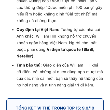
chuẩn Quảng cáo (ASA) tuýt còi nhiều lần vì
các thông điệp “Cược miễn phí 100 bảng” gây
hiểu lầm hoặc khẳng định “Giá tốt nhất” mà
không có chứng thực.
Quy định tại Việt Nam:
Tương tự các nhà cái
Anh khác, William Hill không hỗ trợ chuyển
khoản ngân hàng Việt Nam. Người chơi bắt
buộc phải dùng
Ví điện tử quốc tế (Skrill,
Neteller)
.
Tính bảo thủ:
Giao diện của William Hill khá
cổ điển. Với những ai quen dùng app mượt mà
của các nhà cái mới, bạn sẽ thấy hệ thống của
họ hơi nặng và ít tính năng giải trí đi kèm.
TỔNG KẾT VỊ THẾ TRONG TOP 15: 9.0/10