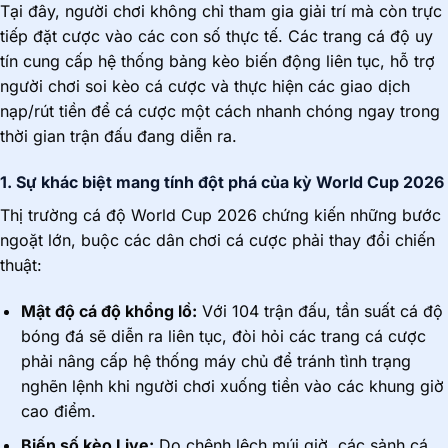
Tại đây, người chơi không chỉ tham gia giải trí mà còn trực
tiếp đặt cược vào các con số thực tế. Các trang cá độ uy
tín cung cấp hệ thống bảng kèo biến động liên tục, hỗ trợ
người chơi soi kèo cá cược và thực hiện các giao dịch
nạp/rút tiền để cá cược một cách nhanh chóng ngay trong
thời gian trận đấu đang diễn ra.
1. Sự khác biệt mang tính đột phá của kỳ World Cup 2026
Thị trường cá độ World Cup 2026 chứng kiến những bước
ngoặt lớn, buộc các dân chơi cá cược phải thay đổi chiến
thuật:
Mật độ cá độ khổng lồ:
Với 104 trận đấu, tần suất cá độ
bóng đá sẽ diễn ra liên tục, đòi hỏi các trang cá cược
phải nâng cấp hệ thống máy chủ để tránh tình trạng
nghẽn lệnh khi người chơi xuống tiền vào các khung giờ
cao điểm.
Biến số kèo Live:
Do chênh lệch múi giờ, các sảnh cá