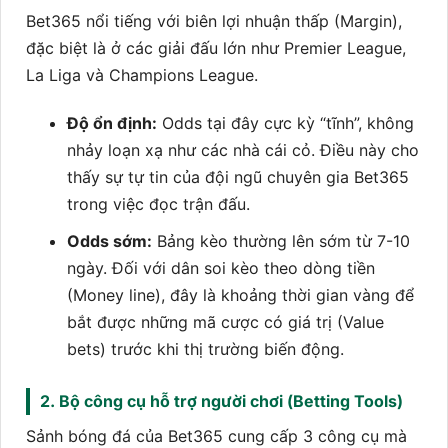
Bet365 nổi tiếng với biên lợi nhuận thấp (Margin),
đặc biệt là ở các giải đấu lớn như Premier League,
La Liga và Champions League.
Độ ổn định:
Odds tại đây cực kỳ “tĩnh”, không
nhảy loạn xạ như các nhà cái cỏ. Điều này cho
thấy sự tự tin của đội ngũ chuyên gia Bet365
trong việc đọc trận đấu.
Odds sớm:
Bảng kèo thường lên sớm từ 7-10
ngày. Đối với dân soi kèo theo dòng tiền
(Money line), đây là khoảng thời gian vàng để
bắt được những mã cược có giá trị (Value
bets) trước khi thị trường biến động.
2. Bộ công cụ hỗ trợ người chơi (Betting Tools)
Sảnh bóng đá của Bet365 cung cấp 3 công cụ mà