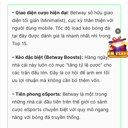
– Giao diện cược hiện đại:
Betway sở hữu giao
diện tối giản (Minimalist), cực kỳ thân thiện với
người dùng mobile. Tốc độ load kèo bóng đá
✕
tại đây được đánh giá là nhanh nhất nhì trong
Top 15.
– Kèo đặc biệt (Betway Boosts):
Hàng ngày,
nhà cái này luôn có mục “tăng tỷ lệ cược” cho
các trận đấu lớn. Đây là cơ hội để anh em tối
ưu lợi nhuận mà không cần bỏ thêm vốn.
– Tiên phong eSports:
Betway là một trong
những nhà cái đầu tiên trên thế giới có sảnh
cược eSports chuyên biệt với quy mô ngang
hàng với bóng đá truyền thống.