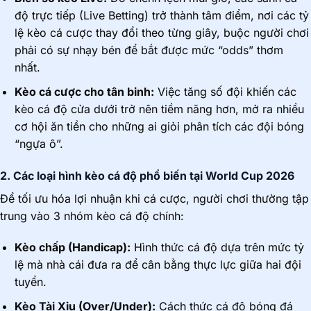
độ trực tiếp (Live Betting) trở thành tâm điểm, nơi các tỷ
lệ kèo cá cược thay đổi theo từng giây, buộc người chơi
phải có sự nhạy bén để bắt được mức “odds” thơm
nhất.
Kèo cá cược cho tân binh:
Việc tăng số đội khiến các
kèo cá độ cửa dưới trở nên tiềm năng hơn, mở ra nhiều
cơ hội ăn tiền cho những ai giỏi phân tích các đội bóng
“ngựa ô”.
2. Các loại hình kèo cá độ phổ biến tại World Cup 2026
Để tối ưu hóa lợi nhuận khi cá cược, người chơi thường tập
trung vào 3 nhóm kèo cá độ chính:
Kèo chấp (Handicap):
Hình thức cá độ dựa trên mức tỷ
lệ mà nhà cái đưa ra để cân bằng thực lực giữa hai đội
tuyển.
Kèo Tài Xỉu (Over/Under):
Cách thức cá độ bóng đá