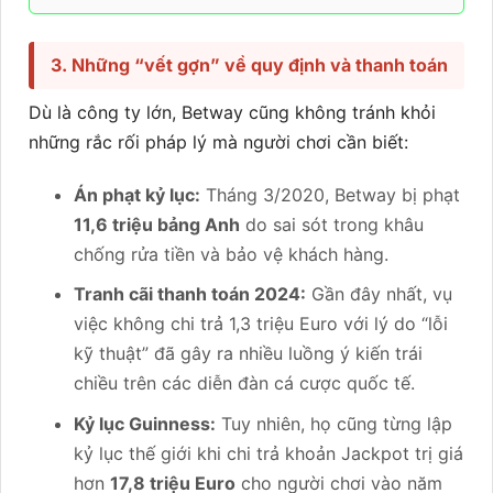
3. Những “vết gợn” về quy định và thanh toán
Dù là công ty lớn, Betway cũng không tránh khỏi
những rắc rối pháp lý mà người chơi cần biết:
Án phạt kỷ lục:
Tháng 3/2020, Betway bị phạt
11,6 triệu bảng Anh
do sai sót trong khâu
chống rửa tiền và bảo vệ khách hàng.
Tranh cãi thanh toán 2024:
Gần đây nhất, vụ
việc không chi trả 1,3 triệu Euro với lý do “lỗi
kỹ thuật” đã gây ra nhiều luồng ý kiến trái
chiều trên các diễn đàn cá cược quốc tế.
Kỷ lục Guinness:
Tuy nhiên, họ cũng từng lập
kỷ lục thế giới khi chi trả khoản Jackpot trị giá
hơn
17,8 triệu Euro
cho người chơi vào năm