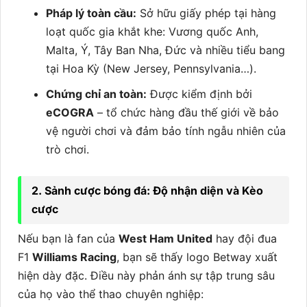
Pháp lý toàn cầu:
Sở hữu giấy phép tại hàng
loạt quốc gia khắt khe: Vương quốc Anh,
Malta, Ý, Tây Ban Nha, Đức và nhiều tiểu bang
tại Hoa Kỳ (New Jersey, Pennsylvania…).
Chứng chỉ an toàn:
Được kiểm định bởi
eCOGRA
– tổ chức hàng đầu thế giới về bảo
vệ người chơi và đảm bảo tính ngẫu nhiên của
trò chơi.
2. Sảnh cược bóng đá: Độ nhận diện và Kèo
cược
Nếu bạn là fan của
West Ham United
hay đội đua
F1
Williams Racing
, bạn sẽ thấy logo Betway xuất
hiện dày đặc. Điều này phản ánh sự tập trung sâu
của họ vào thể thao chuyên nghiệp: