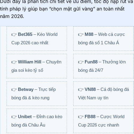
Dưới đây là phân tích chi tiết về ưu điểm, tốc độ nạp rút và
tính pháp lý giúp bạn “chọn mặt gửi vàng” an toàn nhất
năm 2026.
👉
Bet365
– Kèo World
👉
M88
– Web cá cược
Cup 2026 cao nhất
bóng đá số 1 Châu Á
👉
William Hill
– Chuyên
👉
Fun88
– Thưởng lớn
gia soi kèo tỷ số
bóng đá 24/7
👉
Betway
– Trực tiếp
👉
VN88
– Cá độ bóng đá
bóng đá & kèo rung
Việt Nam uy tín
👉
Unibet
– Đỉnh cao kèo
👉
FB88
– Cược World
bóng đá Châu Âu
Cup 2026 cực nhanh