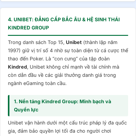
4. UNIBET: ĐẲNG CẤP BẮC ÂU & HỆ SINH THÁI
KINDRED GROUP
Trong danh sách Top 15,
Unibet
(thành lập năm
1997) giữ vị trí số 4 nhờ sự toàn diện từ cá cược thể
thao đến Poker. Là “con cưng” của tập đoàn
Kindred
, Unibet không chỉ mạnh về tài chính mà
còn dẫn đầu về các giải thưởng danh giá trong
ngành eGaming toàn cầu.
1. Nền tảng Kindred Group: Minh bạch và
Quyền lực
Unibet vận hành dưới một cấu trúc pháp lý đa quốc
gia, đảm bảo quyền lợi tối đa cho người chơi