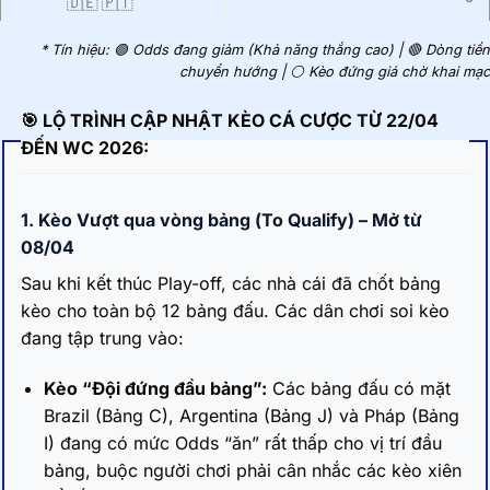
🇩🇪 🇵🇹
* Tín hiệu: 🟢 Odds đang giảm (Khả năng thắng cao) | 🔴 Dòng tiền
chuyển hướng | ⚪ Kèo đứng giá chờ khai mạc
🎯 LỘ TRÌNH CẬP NHẬT KÈO CÁ CƯỢC TỪ 22/04
ĐẾN WC 2026:
1. Kèo Vượt qua vòng bảng (To Qualify) – Mở từ
08/04
Sau khi kết thúc Play-off, các nhà cái đã chốt bảng
kèo cho toàn bộ 12 bảng đấu. Các dân chơi soi kèo
đang tập trung vào:
Kèo “Đội đứng đầu bảng”:
Các bảng đấu có mặt
Brazil (Bảng C), Argentina (Bảng J) và Pháp (Bảng
I) đang có mức Odds “ăn” rất thấp cho vị trí đầu
bảng, buộc người chơi phải cân nhắc các kèo xiên