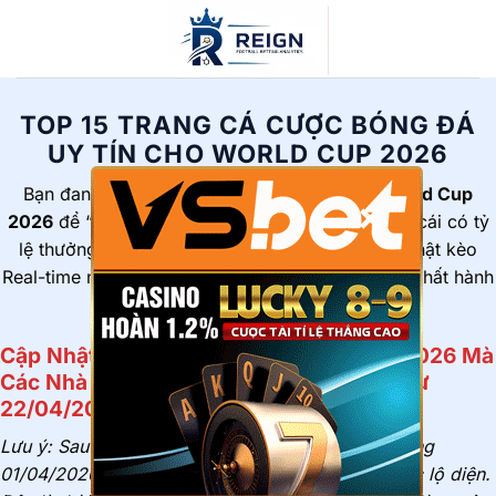
Bỏ
qua
nội
dung
TOP 15 TRANG CÁ CƯỢC BÓNG ĐÁ
UY TÍN CHO WORLD CUP 2026
Bạn đang tìm kiếm
trang cá cược bóng đá World Cup
×
2026
để “về bờ” an toàn? Xem ngay Top 15 nhà cái có tỷ
lệ thưởng cao nhất, khuyến mãi khủng và cập nhật kèo
Real-time nhanh nhất cho kỳ đại hội bóng đá lớn nhất hành
tinh.
Cập Nhật Các Kèo Cá Cược World Cup 2026 Mà
Các Nhà Cái Uy Tín Đang Ra (Giai đoạn từ
22/04/2026 đến khai mạc 11/06/2026)
Lưu ý: Sau khi vòng Play-off kết thúc vào rạng sáng
01/04/2026, danh sách 48 đội tuyển đã chính thức lộ diện.