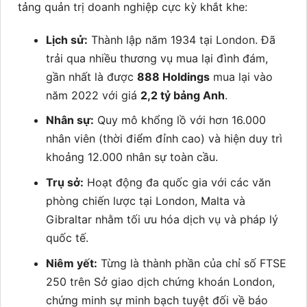
tảng quản trị doanh nghiệp cực kỳ khắt khe:
Lịch sử:
Thành lập năm 1934 tại London. Đã
trải qua nhiều thương vụ mua lại đình đám,
gần nhất là được
888 Holdings
mua lại vào
năm 2022 với giá
2,2 tỷ bảng Anh
.
Nhân sự:
Quy mô khổng lồ với hơn 16.000
nhân viên (thời điểm đỉnh cao) và hiện duy trì
khoảng 12.000 nhân sự toàn cầu.
Trụ sở:
Hoạt động đa quốc gia với các văn
phòng chiến lược tại London, Malta và
Gibraltar nhằm tối ưu hóa dịch vụ và pháp lý
quốc tế.
Niêm yết:
Từng là thành phần của chỉ số FTSE
250 trên Sở giao dịch chứng khoán London,
chứng minh sự minh bạch tuyệt đối về báo