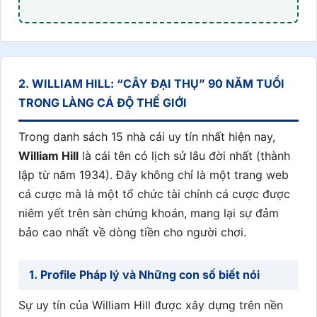
2. WILLIAM HILL: “CÂY ĐẠI THỤ” 90 NĂM TUỔI
TRONG LÀNG CÁ ĐỘ THẾ GIỚI
Trong danh sách 15 nhà cái uy tín nhất hiện nay,
William Hill
là cái tên có lịch sử lâu đời nhất (thành
lập từ năm 1934). Đây không chỉ là một trang web
cá cược mà là một tổ chức tài chính cá cược được
niêm yết trên sàn chứng khoán, mang lại sự đảm
bảo cao nhất về dòng tiền cho người chơi.
1. Profile Pháp lý và Những con số biết nói
Sự uy tín của William Hill được xây dựng trên nền