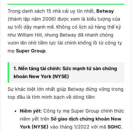
Trong danh sách 15 nhà cái uy tín nhất,
Betway
(thành lập năm 2006) được xem là biểu tượng của
sự trỗi dậy mạnh mẽ. Không có lịch sử hàng thế kỷ
như William Hill, nhưng Betway đã nhanh chóng
vươn lên nhờ tiềm lực tài chính khổng lồ từ công ty
mẹ
Super Group
.
1. Nền tảng tài chính: Sức mạnh từ sàn chứng
khoán New York (NYSE)
Sự khác biệt lớn nhất giúp Betway đứng vững trong
top đầu là tính minh bạch về dòng tiền:
Niêm yết:
Công ty mẹ Super Group chính thức
niêm yết trên
Sở giao dịch chứng khoán New
York (NYSE)
vào tháng 1/2022 với mã
SGHC
.