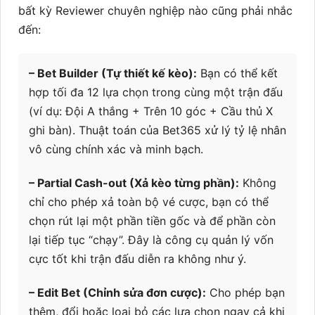
bất kỳ Reviewer chuyên nghiệp nào cũng phải nhắc
đến:
– Bet Builder (Tự thiết kế kèo):
Bạn có thể kết
hợp tối đa 12 lựa chọn trong cùng một trận đấu
(ví dụ: Đội A thắng + Trên 10 góc + Cầu thủ X
ghi bàn). Thuật toán của Bet365 xử lý tỷ lệ nhân
vô cùng chính xác và minh bạch.
– Partial Cash-out (Xả kèo từng phần):
Không
chỉ cho phép xả toàn bộ vé cược, bạn có thể
chọn rút lại một phần tiền gốc và để phần còn
lại tiếp tục “chạy”. Đây là công cụ quản lý vốn
cực tốt khi trận đấu diễn ra không như ý.
– Edit Bet (Chỉnh sửa đơn cược):
Cho phép bạn
thêm, đổi hoặc loại bỏ các lựa chọn ngay cả khi