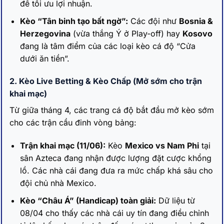
để tối ưu lợi nhuận.
Kèo “Tân binh tạo bất ngờ”:
Các đội như
Bosnia &
Herzegovina
(vừa thắng Ý ở Play-off) hay
Kosovo
đang là tâm điểm của các loại kèo cá độ “Cửa
dưới ăn tiền”.
2. Kèo Live Betting & Kèo Chấp (Mở sớm cho trận
khai mạc)
Từ giữa tháng 4, các trang cá độ bắt đầu mở kèo sớm
cho các trận cầu đinh vòng bảng:
Trận khai mạc (11/06):
Kèo
Mexico vs Nam Phi
tại
sân Azteca đang nhận được lượng đặt cược khổng
lồ. Các nhà cái đang đưa ra mức chấp khá sâu cho
đội chủ nhà Mexico.
Kèo “Châu Á” (Handicap) toàn giải:
Dữ liệu từ
08/04 cho thấy các nhà cái uy tín đang điều chỉnh