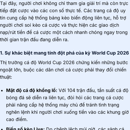
Tại đây, người chơi không chỉ tham gia giải trí mà còn trực
tiếp đặt cược vào các con số thực tế. Các trang cá độ uy
tín cung cấp hệ thống bảng kèo biến động liên tục, hỗ trợ
người chơi soi kèo cá cược và thực hiện các giao dịch
nạp/rút tiền để cá cược một cách nhanh chóng ngay trong
thời gian trận đấu đang diễn ra.
1. Sự khác biệt mang tính đột phá của kỳ World Cup 2026
Thị trường cá độ World Cup 2026 chứng kiến những bước
ngoặt lớn, buộc các dân chơi cá cược phải thay đổi chiến
thuật:
Mật độ cá độ khổng lồ:
Với 104 trận đấu, tần suất cá độ
bóng đá sẽ diễn ra liên tục, đòi hỏi các trang cá cược
phải nâng cấp hệ thống máy chủ để tránh tình trạng
nghẽn lệnh khi người chơi xuống tiền vào các khung giờ
cao điểm.
Biến số kèo Live:
Do chênh lệch múi giờ, các sảnh cá