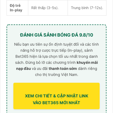
Độ trễ
Rất thấp (3-5s).
Trung bình (7-12s).
In-play
ĐÁNH GIÁ SẢNH BÓNG ĐÁ 9.8/10
Nếu bạn ưu tiên sự ổn định tuyệt đối và các tính
năng hỗ trợ cược trực tiếp (In-play), sảnh
Bet365 hiện là lựa chọn tối ưu nhất trong danh
sách. Đừng bỏ lỡ các chương trình
khuyến mãi
nạp đầu
và ưu đãi
thanh toán sớm
dành riêng
cho thị trường Việt Nam.
XEM CHI TIẾT & CẬP NHẬT LINK
VÀO BET365 MỚI NHẤT