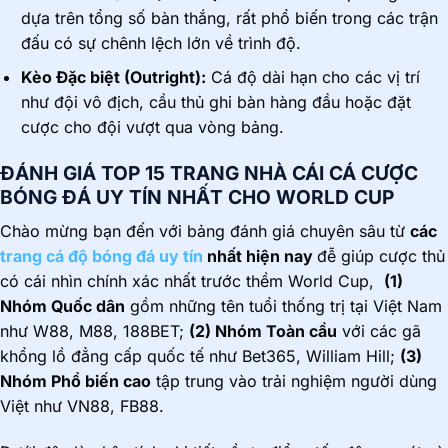
dựa trên tổng số bàn thắng, rất phổ biến trong các trận
đấu có sự chênh lệch lớn về trình độ.
Kèo Đặc biệt (Outright):
Cá độ dài hạn cho các vị trí
như đội vô địch, cầu thủ ghi bàn hàng đầu hoặc đặt
cược cho đội vượt qua vòng bảng.
ĐÁNH GIÁ TOP 15 TRANG NHÀ CÁI CÁ CƯỢC
BÓNG ĐÁ UY TÍN NHẤT CHO WORLD CUP
Chào mừng bạn đến với bảng đánh giá chuyên sâu từ
các
trang cá độ bóng đá uy tín
nhất hiện nay
đễ giúp cược thủ
có cái nhìn chính xác nhất trước thềm World Cup,
(1)
Nhóm Quốc dân
gồm những tên tuổi thống trị tại Việt Nam
như W88, M88, 188BET;
(2) Nhóm Toàn cầu
với các gã
khổng lồ đẳng cấp quốc tế như Bet365, William Hill;
(3)
Nhóm Phổ biến cao
tập trung vào trải nghiệm người dùng
Việt như VN88, FB88.