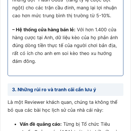
ngột) cho các trận cầu đinh, mang lại lợi nhuận
cao hơn mức trung bình thị trường từ 5-10%.
– Hệ thống cửa hàng bán lẻ:
Với hơn 1.400 cửa
hàng cược tại Anh, dữ liệu kèo của họ phản ánh
đúng dòng tiền thực tế của người chơi bản địa,
rất có ích cho anh em soi kèo theo xu hướng
đám đông.
3. Những rủi ro và tranh cãi cần lưu ý
Là một Reviewer khách quan, chúng ta không thể
bỏ qua các bài học lịch sử của nhà cái này:
Vấn đề quảng cáo:
Từng bị Tổ chức Tiêu