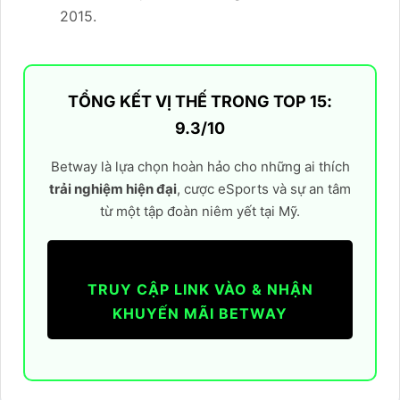
2015.
TỔNG KẾT VỊ THẾ TRONG TOP 15:
9.3/10
Betway là lựa chọn hoàn hảo cho những ai thích
trải nghiệm hiện đại
, cược eSports và sự an tâm
từ một tập đoàn niêm yết tại Mỹ.
TRUY CẬP LINK VÀO & NHẬN
KHUYẾN MÃI BETWAY