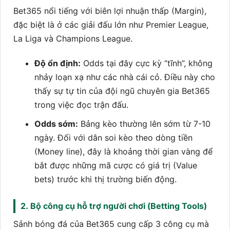
Bet365 nổi tiếng với biên lợi nhuận thấp (Margin),
đặc biệt là ở các giải đấu lớn như Premier League,
La Liga và Champions League.
Độ ổn định:
Odds tại đây cực kỳ “tĩnh”, không
nhảy loạn xạ như các nhà cái cỏ. Điều này cho
thấy sự tự tin của đội ngũ chuyên gia Bet365
trong việc đọc trận đấu.
Odds sớm:
Bảng kèo thường lên sớm từ 7-10
ngày. Đối với dân soi kèo theo dòng tiền
(Money line), đây là khoảng thời gian vàng để
bắt được những mã cược có giá trị (Value
bets) trước khi thị trường biến động.
2. Bộ công cụ hỗ trợ người chơi (Betting Tools)
Sảnh bóng đá của Bet365 cung cấp 3 công cụ mà