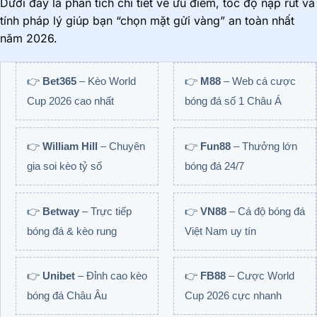
Dưới đây là phân tích chi tiết về ưu điểm, tốc độ nạp rút và
tính pháp lý giúp bạn “chọn mặt gửi vàng” an toàn nhất
năm 2026.
👉
Bet365
– Kèo World
👉
M88
– Web cá cược
Cup 2026 cao nhất
bóng đá số 1 Châu Á
👉
William Hill
– Chuyên
👉
Fun88
– Thưởng lớn
gia soi kèo tỷ số
bóng đá 24/7
👉
Betway
– Trực tiếp
👉
VN88
– Cá độ bóng đá
bóng đá & kèo rung
Việt Nam uy tín
👉
Unibet
– Đỉnh cao kèo
👉
FB88
– Cược World
bóng đá Châu Âu
Cup 2026 cực nhanh