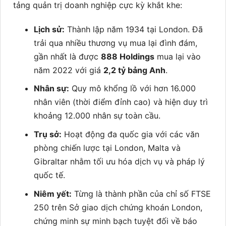
tảng quản trị doanh nghiệp cực kỳ khắt khe:
Lịch sử:
Thành lập năm 1934 tại London. Đã
trải qua nhiều thương vụ mua lại đình đám,
gần nhất là được
888 Holdings
mua lại vào
năm 2022 với giá
2,2 tỷ bảng Anh
.
Nhân sự:
Quy mô khổng lồ với hơn 16.000
nhân viên (thời điểm đỉnh cao) và hiện duy trì
khoảng 12.000 nhân sự toàn cầu.
Trụ sở:
Hoạt động đa quốc gia với các văn
phòng chiến lược tại London, Malta và
Gibraltar nhằm tối ưu hóa dịch vụ và pháp lý
quốc tế.
Niêm yết:
Từng là thành phần của chỉ số FTSE
250 trên Sở giao dịch chứng khoán London,
chứng minh sự minh bạch tuyệt đối về báo