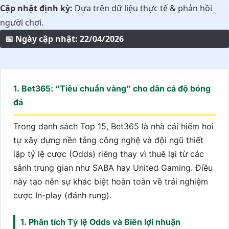
Cập nhật định kỳ:
Dựa trên dữ liệu thực tế & phản hồi
người chơi.
📅 Ngày cập nhật: 22/04/2026
1. Bet365: “Tiêu chuẩn vàng” cho dân cá độ bóng
đá
Trong danh sách Top 15, Bet365 là nhà cái hiếm hoi
tự xây dựng nền tảng công nghệ và đội ngũ thiết
lập tỷ lệ cược (Odds) riêng thay vì thuê lại từ các
sảnh trung gian như SABA hay United Gaming. Điều
này tạo nên sự khác biệt hoàn toàn về trải nghiệm
cược In-play (đánh rung).
1. Phân tích Tỷ lệ Odds và Biên lợi nhuận