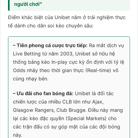
người chơi”
Điểm khác biệt của Unibet nằm ở trải nghiệm thực
tế dành cho dân soi kèo chuyên sâu:
– Tiên phong cá cược trực tiếp:
Ra mắt dịch vụ
Live Betting từ năm 2003, Unibet sở hữu hệ
thống bảng kèo In-play cực kỳ ổn định với tỷ lệ
Odds nhảy theo thời gian thực (Real-time) vô
cùng nhạy bén.
– Ưu đãi cho fan bóng đá:
Unibet là đối tác
chiến lược của nhiều CLB lớn như Ajax,
Glasgow Rangers, Club Brugge. Điều này mang
lại các kèo đặc quyền (Special Markets) cho
các trận đấu có sự góp mặt của các đội bóng
này.