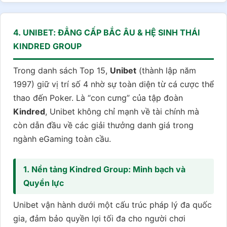
4. UNIBET: ĐẲNG CẤP BẮC ÂU & HỆ SINH THÁI
KINDRED GROUP
Trong danh sách Top 15,
Unibet
(thành lập năm
1997) giữ vị trí số 4 nhờ sự toàn diện từ cá cược thể
thao đến Poker. Là “con cưng” của tập đoàn
Kindred
, Unibet không chỉ mạnh về tài chính mà
còn dẫn đầu về các giải thưởng danh giá trong
ngành eGaming toàn cầu.
1. Nền tảng Kindred Group: Minh bạch và
Quyền lực
Unibet vận hành dưới một cấu trúc pháp lý đa quốc
gia, đảm bảo quyền lợi tối đa cho người chơi