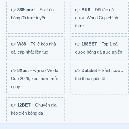
👉
888sport
– Soi kèo
👉
BK8
– Đối tác cá
bóng đá trực tuyến
cược World Cup chính
thức
👉
W88
– Tỷ lệ kèo nhà
👉
188BET
– Top 1 cá
cái cập nhật liên tục
cược bóng đá trực tuyến
👉
8Xbet
– Đại sứ World
👉
Dafabet
– Sảnh cược
Cup 2026, kèo thơm mỗi
thể thao quốc tế
ngày
👉
12BET
– Chuyên gia
kèo xiên bóng đá