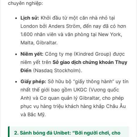
chuyên nghiệp:
Lịch sử:
Khởi đầu từ một căn nhà nhỏ tại
London bởi Anders Ström, đến nay đã có hơn
1.600 nhân viên và văn phòng tại New York,
Malta, Gibraltar.
Niêm yết:
Công ty mẹ (Kindred Group) được
niêm yết trên
Sở giao dịch chứng khoán Thụy
Điển
(Nasdaq Stockholm).
Giấy phép:
Sở hữu bộ “giấy thông hành” uy tín
nhất thế giới bao gồm UKGC (Vương quốc
Anh) và Cơ quan quản lý Gibraltar, cho phép
phục vụ hàng triệu khách hàng khắp Châu Âu
và Bắc Mỹ.
2. Sảnh bóng đá Unibet: “Bởi người chơi, cho