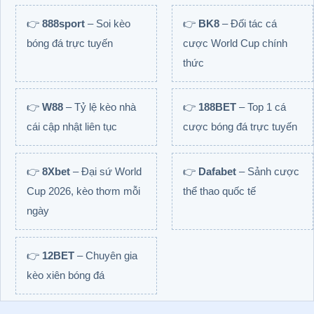
👉
888sport
– Soi kèo
👉
BK8
– Đối tác cá
bóng đá trực tuyến
cược World Cup chính
thức
👉
W88
– Tỷ lệ kèo nhà
👉
188BET
– Top 1 cá
cái cập nhật liên tục
cược bóng đá trực tuyến
👉
8Xbet
– Đại sứ World
👉
Dafabet
– Sảnh cược
Cup 2026, kèo thơm mỗi
thể thao quốc tế
ngày
👉
12BET
– Chuyên gia
kèo xiên bóng đá