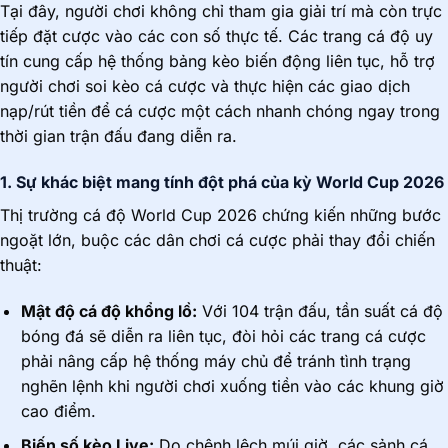
Tại đây, người chơi không chỉ tham gia giải trí mà còn trực
tiếp đặt cược vào các con số thực tế. Các trang cá độ uy
tín cung cấp hệ thống bảng kèo biến động liên tục, hỗ trợ
người chơi soi kèo cá cược và thực hiện các giao dịch
nạp/rút tiền để cá cược một cách nhanh chóng ngay trong
thời gian trận đấu đang diễn ra.
1. Sự khác biệt mang tính đột phá của kỳ World Cup 2026
Thị trường cá độ World Cup 2026 chứng kiến những bước
ngoặt lớn, buộc các dân chơi cá cược phải thay đổi chiến
thuật:
Mật độ cá độ khổng lồ:
Với 104 trận đấu, tần suất cá độ
bóng đá sẽ diễn ra liên tục, đòi hỏi các trang cá cược
phải nâng cấp hệ thống máy chủ để tránh tình trạng
nghẽn lệnh khi người chơi xuống tiền vào các khung giờ
cao điểm.
Biến số kèo Live:
Do chênh lệch múi giờ, các sảnh cá