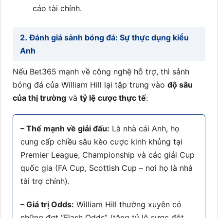
cáo tài chính.
2. Đánh giá sảnh bóng đá: Sự thực dụng kiểu
Anh
Nếu Bet365 mạnh về công nghệ hỗ trợ, thì sảnh
bóng đá của William Hill lại tập trung vào
độ sâu
của thị trường
và
tỷ lệ cược thực tế
:
– Thế mạnh về giải đấu:
Là nhà cái Anh, họ
cung cấp chiều sâu kèo cược kinh khủng tại
Premier League, Championship và các giải Cup
quốc gia (FA Cup, Scottish Cup – nơi họ là nhà
tài trợ chính).
– Giá trị Odds:
William Hill thường xuyên có
những đợt “Flash Odds” (tăng tỷ lệ cược đột