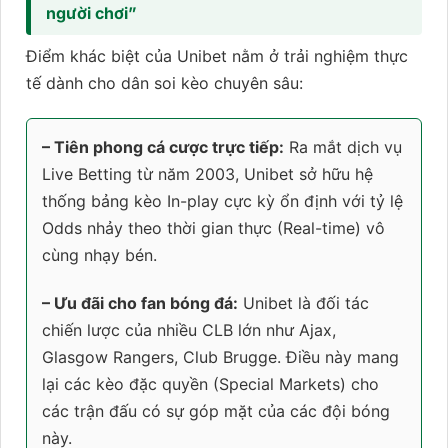
người chơi”
Điểm khác biệt của Unibet nằm ở trải nghiệm thực
tế dành cho dân soi kèo chuyên sâu:
– Tiên phong cá cược trực tiếp:
Ra mắt dịch vụ
Live Betting từ năm 2003, Unibet sở hữu hệ
thống bảng kèo In-play cực kỳ ổn định với tỷ lệ
Odds nhảy theo thời gian thực (Real-time) vô
cùng nhạy bén.
– Ưu đãi cho fan bóng đá:
Unibet là đối tác
chiến lược của nhiều CLB lớn như Ajax,
Glasgow Rangers, Club Brugge. Điều này mang
lại các kèo đặc quyền (Special Markets) cho
các trận đấu có sự góp mặt của các đội bóng
này.