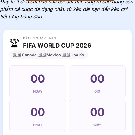
Đây là thời điểm các nhà cái bắt đầu tung ra các dòng sản
phẩm cá cược đa dạng nhất, từ kèo dài hạn đến kèo chi
tiết từng bảng đấu.
ĐẾM NGƯỢC ĐẾN
🏆
FIFA WORLD CUP 2026
🇨🇦
Canada
🇲🇽
Mexico
🇺🇸
Hoa Kỳ
00
00
NGÀY
GIỜ
00
00
PHÚT
GIÂY