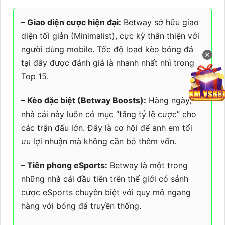
– Giao diện cược hiện đại:
Betway sở hữu giao
diện tối giản (Minimalist), cực kỳ thân thiện với
người dùng mobile. Tốc độ load kèo bóng đá
✕
tại đây được đánh giá là nhanh nhất nhì trong
Top 15.
– Kèo đặc biệt (Betway Boosts):
Hàng ngày,
nhà cái này luôn có mục “tăng tỷ lệ cược” cho
các trận đấu lớn. Đây là cơ hội để anh em tối
ưu lợi nhuận mà không cần bỏ thêm vốn.
– Tiên phong eSports:
Betway là một trong
những nhà cái đầu tiên trên thế giới có sảnh
cược eSports chuyên biệt với quy mô ngang
hàng với bóng đá truyền thống.