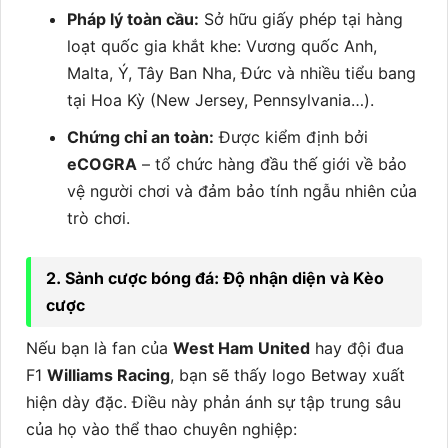
Pháp lý toàn cầu:
Sở hữu giấy phép tại hàng
loạt quốc gia khắt khe: Vương quốc Anh,
Malta, Ý, Tây Ban Nha, Đức và nhiều tiểu bang
tại Hoa Kỳ (New Jersey, Pennsylvania…).
Chứng chỉ an toàn:
Được kiểm định bởi
eCOGRA
– tổ chức hàng đầu thế giới về bảo
vệ người chơi và đảm bảo tính ngẫu nhiên của
trò chơi.
2. Sảnh cược bóng đá: Độ nhận diện và Kèo
cược
Nếu bạn là fan của
West Ham United
hay đội đua
F1
Williams Racing
, bạn sẽ thấy logo Betway xuất
hiện dày đặc. Điều này phản ánh sự tập trung sâu
của họ vào thể thao chuyên nghiệp: