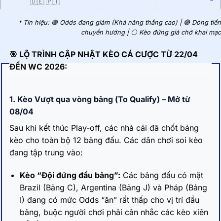
🇩🇪 🇵🇹
* Tín hiệu: 🟢 Odds đang giảm (Khả năng thắng cao) | 🔴 Dòng tiền
chuyển hướng | ⚪ Kèo đứng giá chờ khai mạc
🎯 LỘ TRÌNH CẬP NHẬT KÈO CÁ CƯỢC TỪ 22/04
ĐẾN WC 2026:
1. Kèo Vượt qua vòng bảng (To Qualify) – Mở từ
08/04
Sau khi kết thúc Play-off, các nhà cái đã chốt bảng
kèo cho toàn bộ 12 bảng đấu. Các dân chơi soi kèo
đang tập trung vào:
Kèo “Đội đứng đầu bảng”:
Các bảng đấu có mặt
Brazil (Bảng C), Argentina (Bảng J) và Pháp (Bảng
I) đang có mức Odds “ăn” rất thấp cho vị trí đầu
bảng, buộc người chơi phải cân nhắc các kèo xiên