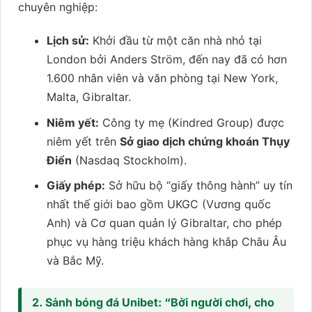
chuyên nghiệp:
Lịch sử:
Khởi đầu từ một căn nhà nhỏ tại
London bởi Anders Ström, đến nay đã có hơn
1.600 nhân viên và văn phòng tại New York,
Malta, Gibraltar.
Niêm yết:
Công ty mẹ (Kindred Group) được
niêm yết trên
Sở giao dịch chứng khoán Thụy
Điển
(Nasdaq Stockholm).
Giấy phép:
Sở hữu bộ “giấy thông hành” uy tín
nhất thế giới bao gồm UKGC (Vương quốc
Anh) và Cơ quan quản lý Gibraltar, cho phép
phục vụ hàng triệu khách hàng khắp Châu Âu
và Bắc Mỹ.
2. Sảnh bóng đá Unibet: “Bởi người chơi, cho