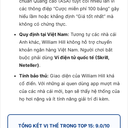
chuẩn Quảng cáo (ASA) tuýt còi nhiều lần vì
các thông điệp “Cược miễn phí 100 bảng” gây
hiểu lầm hoặc khẳng định “Giá tốt nhất” mà
không có chứng thực.
Quy định tại Việt Nam:
Tương tự các nhà cái
Anh khác, William Hill không hỗ trợ chuyển
khoản ngân hàng Việt Nam. Người chơi bắt
buộc phải dùng
Ví điện tử quốc tế (Skrill,
Neteller)
.
Tính bảo thủ:
Giao diện của William Hill khá
cổ điển. Với những ai quen dùng app mượt mà
của các nhà cái mới, bạn sẽ thấy hệ thống của
họ hơi nặng và ít tính năng giải trí đi kèm.
TỔNG KẾT VỊ THẾ TRONG TOP 15: 9.0/10