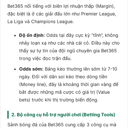
Bet365 nổi tiếng với biên lợi nhuận thấp (Margin),
đặc biệt là ở các giải đấu lớn như Premier League,
La Liga và Champions League.
Độ ổn định:
Odds tại đây cực kỳ “tĩnh”, không
nhảy loạn xạ như các nhà cái cỏ. Điều này cho
thấy sự tự tin của đội ngũ chuyên gia Bet365
trong việc đọc trận đấu.
Odds sớm:
Bảng kèo thường lên sớm từ 7-10
ngày. Đối với dân soi kèo theo dòng tiền
(Money line), đây là khoảng thời gian vàng để
bắt được những mã cược có giá trị (Value
bets) trước khi thị trường biến động.
2. Bộ công cụ hỗ trợ người chơi (Betting Tools)
Sảnh bóng đá của Bet365 cung cấp 3 công cụ mà