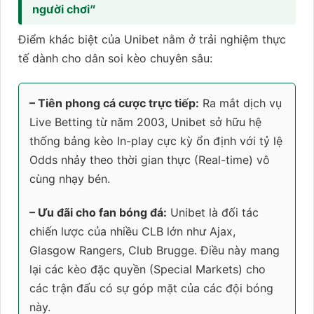
người chơi”
Điểm khác biệt của Unibet nằm ở trải nghiệm thực
tế dành cho dân soi kèo chuyên sâu:
– Tiên phong cá cược trực tiếp:
Ra mắt dịch vụ
Live Betting từ năm 2003, Unibet sở hữu hệ
thống bảng kèo In-play cực kỳ ổn định với tỷ lệ
Odds nhảy theo thời gian thực (Real-time) vô
cùng nhạy bén.
– Ưu đãi cho fan bóng đá:
Unibet là đối tác
chiến lược của nhiều CLB lớn như Ajax,
Glasgow Rangers, Club Brugge. Điều này mang
lại các kèo đặc quyền (Special Markets) cho
các trận đấu có sự góp mặt của các đội bóng
này.