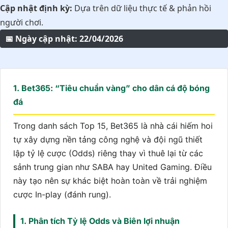
Cập nhật định kỳ:
Dựa trên dữ liệu thực tế & phản hồi
người chơi.
📅 Ngày cập nhật: 22/04/2026
1. Bet365: “Tiêu chuẩn vàng” cho dân cá độ bóng
đá
Trong danh sách Top 15, Bet365 là nhà cái hiếm hoi
tự xây dựng nền tảng công nghệ và đội ngũ thiết
lập tỷ lệ cược (Odds) riêng thay vì thuê lại từ các
sảnh trung gian như SABA hay United Gaming. Điều
này tạo nên sự khác biệt hoàn toàn về trải nghiệm
cược In-play (đánh rung).
1. Phân tích Tỷ lệ Odds và Biên lợi nhuận