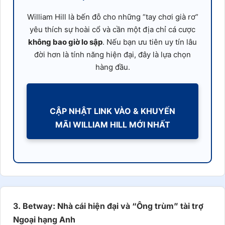
William Hill là bến đỗ cho những “tay chơi già rơ”
yêu thích sự hoài cổ và cần một địa chỉ cá cược
không bao giờ lo sập
. Nếu bạn ưu tiên uy tín lâu
đời hơn là tính năng hiện đại, đây là lựa chọn
hàng đầu.
CẬP NHẬT LINK VÀO & KHUYẾN
MÃI WILLIAM HILL MỚI NHẤT
3. Betway: Nhà cái hiện đại và “Ông trùm” tài trợ
Ngoại hạng Anh