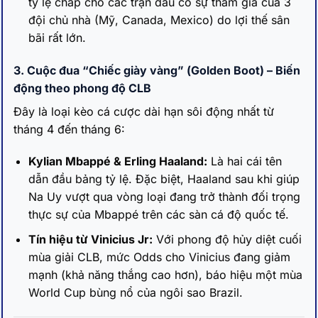
tỷ lệ chấp cho các trận đấu có sự tham gia của 3
đội chủ nhà (Mỹ, Canada, Mexico) do lợi thế sân
bãi rất lớn.
3. Cuộc đua “Chiếc giày vàng” (Golden Boot) – Biến
động theo phong độ CLB
Đây là loại kèo cá cược dài hạn sôi động nhất từ
tháng 4 đến tháng 6:
Kylian Mbappé & Erling Haaland:
Là hai cái tên
dẫn đầu bảng tỷ lệ. Đặc biệt, Haaland sau khi giúp
Na Uy vượt qua vòng loại đang trở thành đối trọng
thực sự của Mbappé trên các sàn cá độ quốc tế.
Tín hiệu từ Vinicius Jr:
Với phong độ hủy diệt cuối
mùa giải CLB, mức Odds cho Vinicius đang giảm
mạnh (khả năng thắng cao hơn), báo hiệu một mùa
World Cup bùng nổ của ngôi sao Brazil.