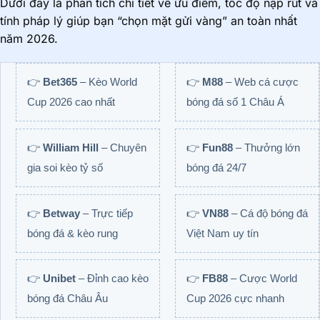
Dưới đây là phân tích chi tiết về ưu điểm, tốc độ nạp rút và
tính pháp lý giúp bạn “chọn mặt gửi vàng” an toàn nhất
năm 2026.
👉
Bet365
– Kèo World
👉
M88
– Web cá cược
Cup 2026 cao nhất
bóng đá số 1 Châu Á
👉
William Hill
– Chuyên
👉
Fun88
– Thưởng lớn
gia soi kèo tỷ số
bóng đá 24/7
👉
Betway
– Trực tiếp
👉
VN88
– Cá độ bóng đá
bóng đá & kèo rung
Việt Nam uy tín
👉
Unibet
– Đỉnh cao kèo
👉
FB88
– Cược World
bóng đá Châu Âu
Cup 2026 cực nhanh