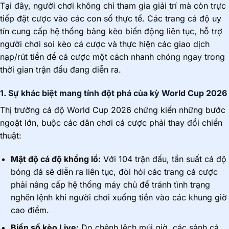
Tại đây, người chơi không chỉ tham gia giải trí mà còn trực
tiếp đặt cược vào các con số thực tế. Các trang cá độ uy
tín cung cấp hệ thống bảng kèo biến động liên tục, hỗ trợ
người chơi soi kèo cá cược và thực hiện các giao dịch
nạp/rút tiền để cá cược một cách nhanh chóng ngay trong
thời gian trận đấu đang diễn ra.
1. Sự khác biệt mang tính đột phá của kỳ World Cup 2026
Thị trường cá độ World Cup 2026 chứng kiến những bước
ngoặt lớn, buộc các dân chơi cá cược phải thay đổi chiến
thuật:
Mật độ cá độ khổng lồ:
Với 104 trận đấu, tần suất cá độ
bóng đá sẽ diễn ra liên tục, đòi hỏi các trang cá cược
phải nâng cấp hệ thống máy chủ để tránh tình trạng
nghẽn lệnh khi người chơi xuống tiền vào các khung giờ
cao điểm.
Biến số kèo Live:
Do chênh lệch múi giờ, các sảnh cá