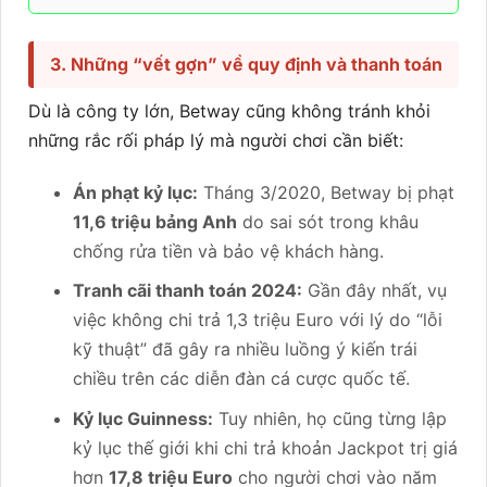
3. Những “vết gợn” về quy định và thanh toán
Dù là công ty lớn, Betway cũng không tránh khỏi
những rắc rối pháp lý mà người chơi cần biết:
Án phạt kỷ lục:
Tháng 3/2020, Betway bị phạt
11,6 triệu bảng Anh
do sai sót trong khâu
chống rửa tiền và bảo vệ khách hàng.
Tranh cãi thanh toán 2024:
Gần đây nhất, vụ
việc không chi trả 1,3 triệu Euro với lý do “lỗi
kỹ thuật” đã gây ra nhiều luồng ý kiến trái
chiều trên các diễn đàn cá cược quốc tế.
Kỷ lục Guinness:
Tuy nhiên, họ cũng từng lập
kỷ lục thế giới khi chi trả khoản Jackpot trị giá
hơn
17,8 triệu Euro
cho người chơi vào năm