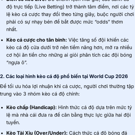
độ trực tiếp (Live Betting) trở thành tâm điểm, nơi các tỷ
lệ kèo cá cược thay đổi theo từng giây, buộc người chơi
phải có sự nhạy bén để bắt được mức “odds” thơm
nhất.
Kèo cá cược cho tân binh:
Việc tăng số đội khiến các
kèo cá độ cửa dưới trở nên tiềm năng hơn, mở ra nhiều
cơ hội ăn tiền cho những ai giỏi phân tích các đội bóng
“ngựa ô”.
2. Các loại hình kèo cá độ phổ biến tại World Cup 2026
Để tối ưu hóa lợi nhuận khi cá cược, người chơi thường tập
trung vào 3 nhóm kèo cá độ chính:
Kèo chấp (Handicap):
Hình thức cá độ dựa trên mức tỷ
lệ mà nhà cái đưa ra để cân bằng thực lực giữa hai đội
tuyển.
Kèo Tài Xỉu (Over/Under):
Cách thức cá độ bóng đá