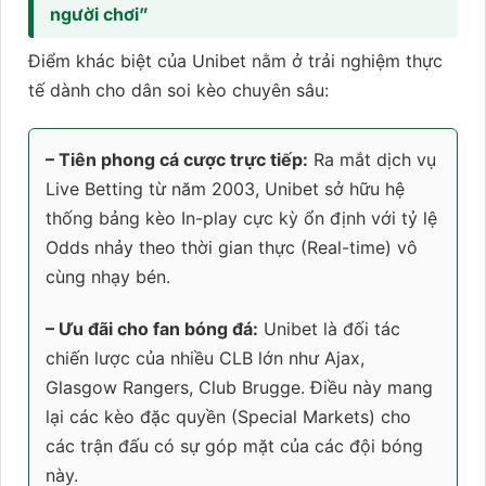
người chơi”
Điểm khác biệt của Unibet nằm ở trải nghiệm thực
tế dành cho dân soi kèo chuyên sâu:
– Tiên phong cá cược trực tiếp:
Ra mắt dịch vụ
Live Betting từ năm 2003, Unibet sở hữu hệ
thống bảng kèo In-play cực kỳ ổn định với tỷ lệ
Odds nhảy theo thời gian thực (Real-time) vô
cùng nhạy bén.
– Ưu đãi cho fan bóng đá:
Unibet là đối tác
chiến lược của nhiều CLB lớn như Ajax,
Glasgow Rangers, Club Brugge. Điều này mang
lại các kèo đặc quyền (Special Markets) cho
các trận đấu có sự góp mặt của các đội bóng
này.