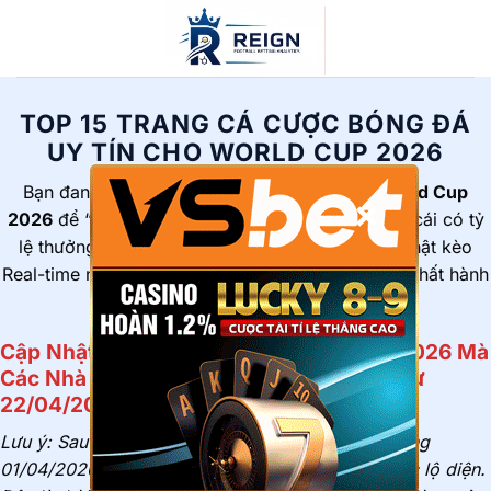
Bỏ
qua
nội
dung
TOP 15 TRANG CÁ CƯỢC BÓNG ĐÁ
UY TÍN CHO WORLD CUP 2026
Bạn đang tìm kiếm
trang cá cược bóng đá World Cup
×
2026
để “về bờ” an toàn? Xem ngay Top 15 nhà cái có tỷ
lệ thưởng cao nhất, khuyến mãi khủng và cập nhật kèo
Real-time nhanh nhất cho kỳ đại hội bóng đá lớn nhất hành
tinh.
Cập Nhật Các Kèo Cá Cược World Cup 2026 Mà
Các Nhà Cái Uy Tín Đang Ra (Giai đoạn từ
22/04/2026 đến khai mạc 11/06/2026)
Lưu ý: Sau khi vòng Play-off kết thúc vào rạng sáng
01/04/2026, danh sách 48 đội tuyển đã chính thức lộ diện.