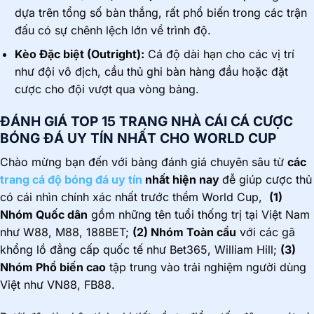
dựa trên tổng số bàn thắng, rất phổ biến trong các trận
đấu có sự chênh lệch lớn về trình độ.
Kèo Đặc biệt (Outright):
Cá độ dài hạn cho các vị trí
như đội vô địch, cầu thủ ghi bàn hàng đầu hoặc đặt
cược cho đội vượt qua vòng bảng.
ĐÁNH GIÁ TOP 15 TRANG NHÀ CÁI CÁ CƯỢC
BÓNG ĐÁ UY TÍN NHẤT CHO WORLD CUP
Chào mừng bạn đến với bảng đánh giá chuyên sâu từ
các
trang cá độ bóng đá uy tín
nhất hiện nay
đễ giúp cược thủ
có cái nhìn chính xác nhất trước thềm World Cup,
(1)
Nhóm Quốc dân
gồm những tên tuổi thống trị tại Việt Nam
như W88, M88, 188BET;
(2) Nhóm Toàn cầu
với các gã
khổng lồ đẳng cấp quốc tế như Bet365, William Hill;
(3)
Nhóm Phổ biến cao
tập trung vào trải nghiệm người dùng
Việt như VN88, FB88.