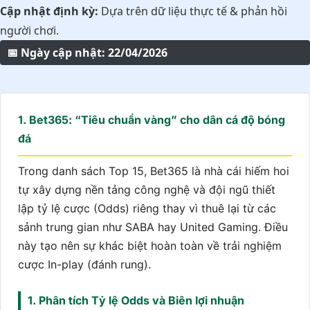
Cập nhật định kỳ:
Dựa trên dữ liệu thực tế & phản hồi
người chơi.
📅 Ngày cập nhật: 22/04/2026
1. Bet365: “Tiêu chuẩn vàng” cho dân cá độ bóng
đá
Trong danh sách Top 15, Bet365 là nhà cái hiếm hoi
tự xây dựng nền tảng công nghệ và đội ngũ thiết
lập tỷ lệ cược (Odds) riêng thay vì thuê lại từ các
sảnh trung gian như SABA hay United Gaming. Điều
này tạo nên sự khác biệt hoàn toàn về trải nghiệm
cược In-play (đánh rung).
1. Phân tích Tỷ lệ Odds và Biên lợi nhuận