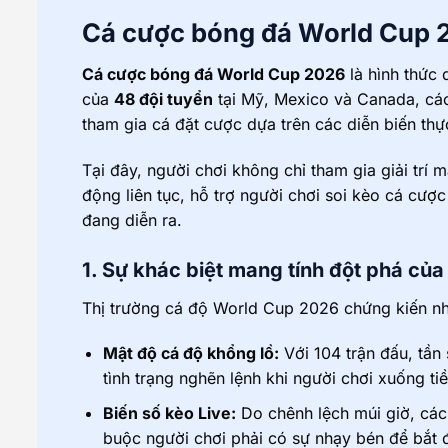
Cá cược bóng đá World Cup 2
Cá cược bóng đá World Cup 2026
là hình thức 
của
48 đội tuyển
tại Mỹ, Mexico và Canada, các
tham gia cá đặt cược dựa trên các diễn biến thự
Tại đây, người chơi không chỉ tham gia giải trí
động liên tục, hỗ trợ người chơi soi kèo cá cượ
đang diễn ra.
1. Sự khác biệt mang tính đột phá củ
Thị trường cá độ World Cup 2026 chứng kiến nhữ
Mật độ cá độ khổng lồ:
Với 104 trận đấu, tần 
tình trạng nghẽn lệnh khi người chơi xuống t
Biến số kèo Live:
Do chênh lệch múi giờ, các s
buộc người chơi phải có sự nhạy bén để bắt