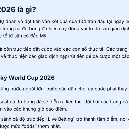
026 là gì?
dự đoán và đặt tiền vào kết quả của 104 trận đấu tại ngày h
 trang cá độ bóng đá hiện nay đóng vai trò là sàn giao dịc
c tế từ sân cỏ Bắc Mỹ.
 mà còn trực tiếp đặt cược vào các con số thực tế. Các tran
c và thực hiện các giao dịch nạp/rút tiền để cá cược một cá
a kỳ World Cup 2026
ng bước ngoặt lớn, buộc các dân chơi cá cược phải thay đ
suất cá độ bóng đá sẽ diễn ra liên tục, đòi hỏi các trang 
iền vào các khung giờ cao điểm.
ảnh cá độ trực tiếp (Live Betting) trở thành tâm điểm, nơi 
 được mức “odds” thơm nhất.