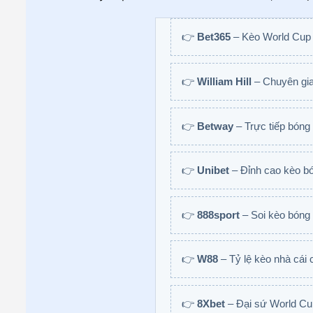
👉
Bet365
– Kèo World Cup 
👉
William Hill
– Chuyên gia
👉
Betway
– Trực tiếp bóng
👉
Unibet
– Đỉnh cao kèo b
👉
888sport
– Soi kèo bóng 
👉
W88
– Tỷ lệ kèo nhà cái c
👉
8Xbet
– Đại sứ World Cu