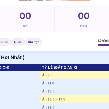
00
00
GIỜ
PHÚT
Lộ trì
7.2026
48
đội
104
trận
 Hot Nhất )
ĐỊCH)
TỶ LỆ (ĐẶT 2 ĂN X)
Ăn 9.0
Ăn 11.0
Ăn 13.5
Ăn 16.0 – 17.5
Ăn 22.0