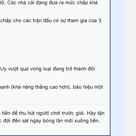
lồ. Các nhà cái đang đưa ra mức chấp khá
ệ chấp cho các trận đấu có sự tham gia của 3
 Uy vượt qua vòng loại đang trở thành đối
ạnh (khả năng thắng cao hơn), báo hiệu một
tiền để thu hút người chơi trước giải. Hãy tận
 đợi đến sát ngày bóng lăn mới xuống tiền.