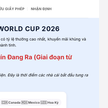
ỨU GIẤY PHÉP
NHẬN ĐỊNH
 WORLD CUP 2026
có tỷ lệ thưởng cao nhất, khuyến mãi khủng và
ành tinh.
n Đang Ra (Giai đoạn từ
ện. Đây là thời điểm các nhà cái bắt đầu tung ra
🇨🇦
Canada
🇲🇽
Mexico
🇺🇸
Hoa Kỳ