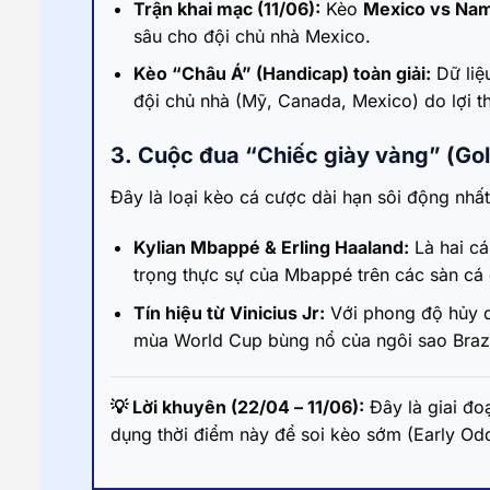
Trận khai mạc (11/06):
Kèo
Mexico vs Nam
sâu cho đội chủ nhà Mexico.
Kèo “Châu Á” (Handicap) toàn giải:
Dữ liệu
đội chủ nhà (Mỹ, Canada, Mexico) do lợi thế
3. Cuộc đua “Chiếc giày vàng” (Go
Đây là loại kèo cá cược dài hạn sôi động nhất
Kylian Mbappé & Erling Haaland:
Là hai cá
trọng thực sự của Mbappé trên các sàn cá 
Tín hiệu từ Vinicius Jr:
Với phong độ hủy d
mùa World Cup bùng nổ của ngôi sao Brazi
💡 Lời khuyên (22/04 – 11/06):
Đây là giai đoạ
dụng thời điểm này để soi kèo sớm (Early Odd