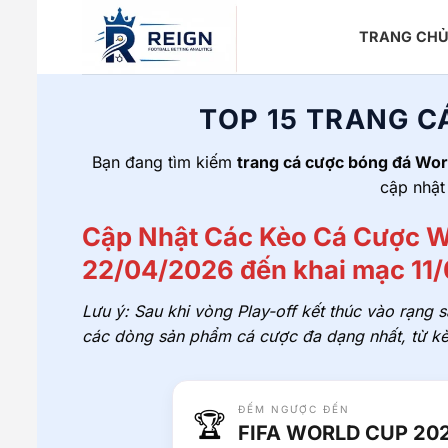
Bỏ
qua
TRANG CH
nội
dung
TOP 15 TRANG C
Bạn đang tìm kiếm
trang cá cược bóng đá Wo
cập nhật
Cập Nhật Các Kèo Cá Cược Wo
22/04/2026 đến khai mạc 11
Lưu ý: Sau khi vòng Play-off kết thúc vào rạng 
các dòng sản phẩm cá cược đa dạng nhất, từ kèo
ĐẾM NGƯỢC ĐẾN
🏆
FIFA WORLD CUP 20