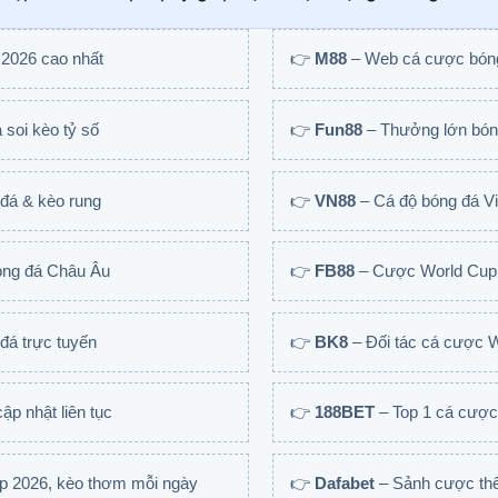
2026 cao nhất
👉
M88
– Web cá cược bóng
 soi kèo tỷ số
👉
Fun88
– Thưởng lớn bón
 đá & kèo rung
👉
VN88
– Cá độ bóng đá Vi
óng đá Châu Âu
👉
FB88
– Cược World Cup
đá trực tuyến
👉
BK8
– Đối tác cá cược W
ập nhật liên tục
👉
188BET
– Top 1 cá cược
p 2026, kèo thơm mỗi ngày
👉
Dafabet
– Sảnh cược thể