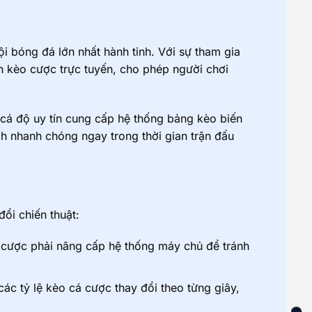
ội bóng đá lớn nhất hành tinh. Với sự tham gia
h kèo cược trực tuyến, cho phép người chơi
g cá độ uy tín cung cấp hệ thống bảng kèo biến
ch nhanh chóng ngay trong thời gian trận đấu
ổi chiến thuật:
cá cược phải nâng cấp hệ thống máy chủ để tránh
các tỷ lệ kèo cá cược thay đổi theo từng giây,