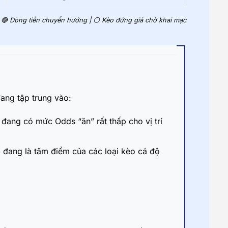
| 🔴 Dòng tiền chuyển hướng | ⚪ Kèo đứng giá chờ khai mạc
đang tập trung vào:
đang có mức Odds “ăn” rất thấp cho vị trí
o
đang là tâm điểm của các loại kèo cá độ