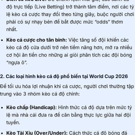
độ trực tiếp (Live Betting) trở thành tâm điểm, nơi các tỷ
lệ kèo cá cược thay đổi theo từng giây, buộc người chơi
phải có sự nhạy bén để bắt được mức “odds” thơm
nhất.
Kèo cá cược cho tân binh:
Việc tăng số đội khiến các
kèo cá độ cửa dưới trở nên tiềm năng hơn, mở ra nhiều
cơ hội ăn tiền cho những ai giỏi phân tích các đội bóng
“ngựa ô”.
2. Các loại hình kèo cá độ phổ biến tại World Cup 2026
Để tối ưu hóa lợi nhuận khi cá cược, người chơi thường tập
trung vào 3 nhóm kèo cá độ chính:
Kèo chấp (Handicap):
Hình thức cá độ dựa trên mức tỷ
lệ mà nhà cái đưa ra để cân bằng thực lực giữa hai đội
tuyển.
Kèo Tài Xỉu (Over/Under):
Cách thức cá độ bóng đá