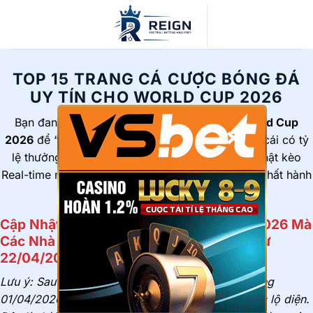
Bỏ
qua
nội
dung
TOP 15 TRANG CÁ CƯỢC BÓNG ĐÁ
UY TÍN CHO WORLD CUP 2026
Bạn đang tìm kiếm
trang cá cược bóng đá World Cup
×
2026
để “về bờ” an toàn? Xem ngay Top 15 nhà cái có tỷ
lệ thưởng cao nhất, khuyến mãi khủng và cập nhật kèo
Real-time nhanh nhất cho kỳ đại hội bóng đá lớn nhất hành
tinh.
Cập Nhật Các Kèo Cá Cược World Cup 2026 Mà
Các Nhà Cái Uy Tín Đang Ra (Giai đoạn từ
22/04/2026 đến khai mạc 11/06/2026)
Lưu ý: Sau khi vòng Play-off kết thúc vào rạng sáng
01/04/2026, danh sách 48 đội tuyển đã chính thức lộ diện.