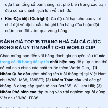
dựa trên tổng số bàn thắng, rất phổ biến trong các trận
đấu có sự chênh lệch lớn về trình độ.
Kèo Đặc biệt (Outright):
Cá độ dài hạn cho các vị trí
như đội vô địch, cầu thủ ghi bàn hàng đầu hoặc đặt
cược cho đội vượt qua vòng bảng.
ĐÁNH GIÁ TOP 15 TRANG NHÀ CÁI CÁ CƯỢC
BÓNG ĐÁ UY TÍN NHẤT CHO WORLD CUP
Chào mừng bạn đến với bảng đánh giá chuyên sâu từ
các
trang cá độ bóng đá uy tín
nhất hiện nay
đễ giúp cược thủ
có cái nhìn chính xác nhất trước thềm World Cup,
(1)
Nhóm Quốc dân
gồm những tên tuổi thống trị tại Việt Nam
như W88, M88, 188BET;
(2) Nhóm Toàn cầu
với các gã
khổng lồ đẳng cấp quốc tế như Bet365, William Hill;
(3)
Nhóm Phổ biến cao
tập trung vào trải nghiệm người dùng
Việt như VN88, FB88.