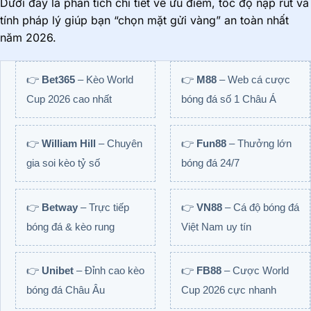
Dưới đây là phân tích chi tiết về ưu điểm, tốc độ nạp rút và
tính pháp lý giúp bạn “chọn mặt gửi vàng” an toàn nhất
năm 2026.
👉
Bet365
– Kèo World
👉
M88
– Web cá cược
Cup 2026 cao nhất
bóng đá số 1 Châu Á
👉
William Hill
– Chuyên
👉
Fun88
– Thưởng lớn
gia soi kèo tỷ số
bóng đá 24/7
👉
Betway
– Trực tiếp
👉
VN88
– Cá độ bóng đá
bóng đá & kèo rung
Việt Nam uy tín
👉
Unibet
– Đỉnh cao kèo
👉
FB88
– Cược World
bóng đá Châu Âu
Cup 2026 cực nhanh