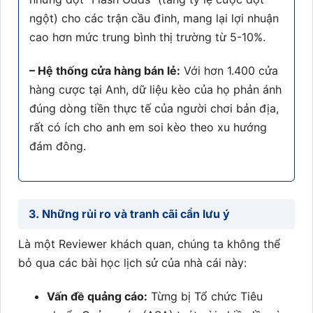
ngột) cho các trận cầu đinh, mang lại lợi nhuận
cao hơn mức trung bình thị trường từ 5-10%.
– Hệ thống cửa hàng bán lẻ:
Với hơn 1.400 cửa
hàng cược tại Anh, dữ liệu kèo của họ phản ánh
đúng dòng tiền thực tế của người chơi bản địa,
rất có ích cho anh em soi kèo theo xu hướng
đám đông.
3. Những rủi ro và tranh cãi cần lưu ý
Là một Reviewer khách quan, chúng ta không thể
bỏ qua các bài học lịch sử của nhà cái này:
Vấn đề quảng cáo:
Từng bị Tổ chức Tiêu