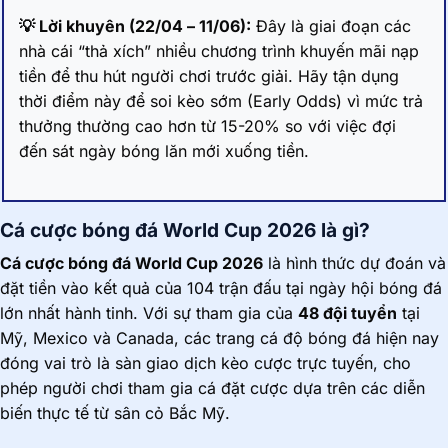
💡 Lời khuyên (22/04 – 11/06):
Đây là giai đoạn các
nhà cái “thả xích” nhiều chương trình khuyến mãi nạp
tiền để thu hút người chơi trước giải. Hãy tận dụng
thời điểm này để soi kèo sớm (Early Odds) vì mức trả
thưởng thường cao hơn từ 15-20% so với việc đợi
đến sát ngày bóng lăn mới xuống tiền.
Cá cược bóng đá World Cup 2026 là gì?
Cá cược bóng đá World Cup 2026
là hình thức dự đoán và
đặt tiền vào kết quả của 104 trận đấu tại ngày hội bóng đá
lớn nhất hành tinh. Với sự tham gia của
48 đội tuyển
tại
Mỹ, Mexico và Canada, các trang cá độ bóng đá hiện nay
đóng vai trò là sàn giao dịch kèo cược trực tuyến, cho
phép người chơi tham gia cá đặt cược dựa trên các diễn
biến thực tế từ sân cỏ Bắc Mỹ.