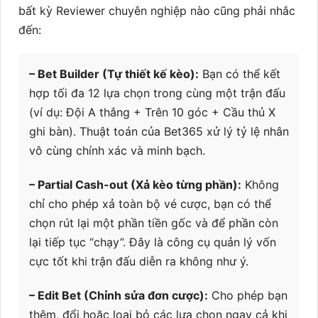
bất kỳ Reviewer chuyên nghiệp nào cũng phải nhắc
đến:
– Bet Builder (Tự thiết kế kèo):
Bạn có thể kết
hợp tối đa 12 lựa chọn trong cùng một trận đấu
(ví dụ: Đội A thắng + Trên 10 góc + Cầu thủ X
ghi bàn). Thuật toán của Bet365 xử lý tỷ lệ nhân
vô cùng chính xác và minh bạch.
– Partial Cash-out (Xả kèo từng phần):
Không
chỉ cho phép xả toàn bộ vé cược, bạn có thể
chọn rút lại một phần tiền gốc và để phần còn
lại tiếp tục “chạy”. Đây là công cụ quản lý vốn
cực tốt khi trận đấu diễn ra không như ý.
– Edit Bet (Chỉnh sửa đơn cược):
Cho phép bạn
thêm, đổi hoặc loại bỏ các lựa chọn ngay cả khi