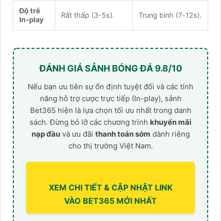
Độ trễ
Rất thấp (3-5s).
Trung bình (7-12s).
In-play
ĐÁNH GIÁ SẢNH BÓNG ĐÁ 9.8/10
Nếu bạn ưu tiên sự ổn định tuyệt đối và các tính
năng hỗ trợ cược trực tiếp (In-play), sảnh
Bet365 hiện là lựa chọn tối ưu nhất trong danh
sách. Đừng bỏ lỡ các chương trình
khuyến mãi
nạp đầu
và ưu đãi
thanh toán sớm
dành riêng
cho thị trường Việt Nam.
XEM CHI TIẾT & CẬP NHẬT LINK
VÀO BET365 MỚI NHẤT