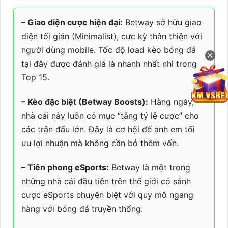
– Giao diện cược hiện đại:
Betway sở hữu giao
diện tối giản (Minimalist), cực kỳ thân thiện với
người dùng mobile. Tốc độ load kèo bóng đá
✕
tại đây được đánh giá là nhanh nhất nhì trong
Top 15.
– Kèo đặc biệt (Betway Boosts):
Hàng ngày,
nhà cái này luôn có mục “tăng tỷ lệ cược” cho
các trận đấu lớn. Đây là cơ hội để anh em tối
ưu lợi nhuận mà không cần bỏ thêm vốn.
– Tiên phong eSports:
Betway là một trong
những nhà cái đầu tiên trên thế giới có sảnh
cược eSports chuyên biệt với quy mô ngang
hàng với bóng đá truyền thống.