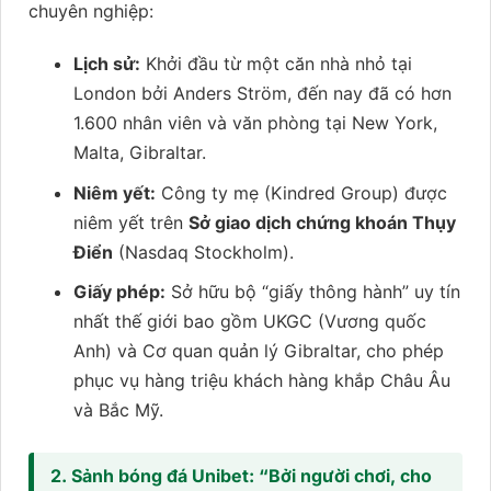
chuyên nghiệp:
Lịch sử:
Khởi đầu từ một căn nhà nhỏ tại
London bởi Anders Ström, đến nay đã có hơn
1.600 nhân viên và văn phòng tại New York,
Malta, Gibraltar.
Niêm yết:
Công ty mẹ (Kindred Group) được
niêm yết trên
Sở giao dịch chứng khoán Thụy
Điển
(Nasdaq Stockholm).
Giấy phép:
Sở hữu bộ “giấy thông hành” uy tín
nhất thế giới bao gồm UKGC (Vương quốc
Anh) và Cơ quan quản lý Gibraltar, cho phép
phục vụ hàng triệu khách hàng khắp Châu Âu
và Bắc Mỹ.
2. Sảnh bóng đá Unibet: “Bởi người chơi, cho