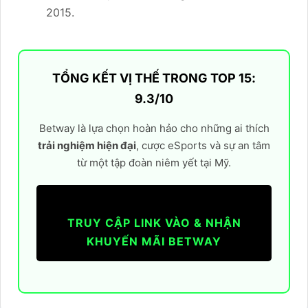
2015.
TỔNG KẾT VỊ THẾ TRONG TOP 15:
9.3/10
Betway là lựa chọn hoàn hảo cho những ai thích
trải nghiệm hiện đại
, cược eSports và sự an tâm
từ một tập đoàn niêm yết tại Mỹ.
TRUY CẬP LINK VÀO & NHẬN
KHUYẾN MÃI BETWAY