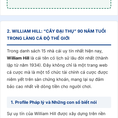
2. WILLIAM HILL: “CÂY ĐẠI THỤ” 90 NĂM TUỔI
TRONG LÀNG CÁ ĐỘ THẾ GIỚI
Trong danh sách 15 nhà cái uy tín nhất hiện nay,
William Hill
là cái tên có lịch sử lâu đời nhất (thành
lập từ năm 1934). Đây không chỉ là một trang web
cá cược mà là một tổ chức tài chính cá cược được
niêm yết trên sàn chứng khoán, mang lại sự đảm
bảo cao nhất về dòng tiền cho người chơi.
1. Profile Pháp lý và Những con số biết nói
Sự uy tín của William Hill được xây dựng trên nền