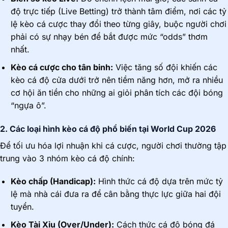
độ trực tiếp (Live Betting) trở thành tâm điểm, nơi các tỷ
lệ kèo cá cược thay đổi theo từng giây, buộc người chơi
phải có sự nhạy bén để bắt được mức “odds” thơm
nhất.
Kèo cá cược cho tân binh:
Việc tăng số đội khiến các
kèo cá độ cửa dưới trở nên tiềm năng hơn, mở ra nhiều
cơ hội ăn tiền cho những ai giỏi phân tích các đội bóng
“ngựa ô”.
2. Các loại hình kèo cá độ phổ biến tại World Cup 2026
Để tối ưu hóa lợi nhuận khi cá cược, người chơi thường tập
trung vào 3 nhóm kèo cá độ chính:
Kèo chấp (Handicap):
Hình thức cá độ dựa trên mức tỷ
lệ mà nhà cái đưa ra để cân bằng thực lực giữa hai đội
tuyển.
Kèo Tài Xỉu (Over/Under):
Cách thức cá độ bóng đá