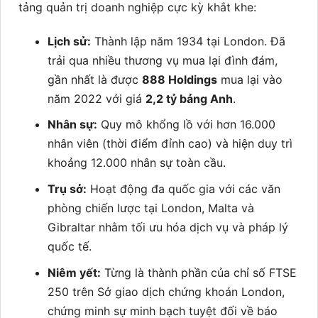
tảng quản trị doanh nghiệp cực kỳ khắt khe:
Lịch sử:
Thành lập năm 1934 tại London. Đã
trải qua nhiều thương vụ mua lại đình đám,
gần nhất là được
888 Holdings
mua lại vào
năm 2022 với giá
2,2 tỷ bảng Anh
.
Nhân sự:
Quy mô khổng lồ với hơn 16.000
nhân viên (thời điểm đỉnh cao) và hiện duy trì
khoảng 12.000 nhân sự toàn cầu.
Trụ sở:
Hoạt động đa quốc gia với các văn
phòng chiến lược tại London, Malta và
Gibraltar nhằm tối ưu hóa dịch vụ và pháp lý
quốc tế.
Niêm yết:
Từng là thành phần của chỉ số FTSE
250 trên Sở giao dịch chứng khoán London,
chứng minh sự minh bạch tuyệt đối về báo