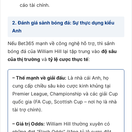
cáo tài chính.
2. Đánh giá sảnh bóng đá: Sự thực dụng kiểu
Anh
Nếu Bet365 mạnh về công nghệ hỗ trợ, thì sảnh
bóng đá của William Hill lại tập trung vào
độ sâu
của thị trường
và
tỷ lệ cược thực tế
:
– Thế mạnh về giải đấu:
Là nhà cái Anh, họ
cung cấp chiều sâu kèo cược kinh khủng tại
Premier League, Championship và các giải Cup
quốc gia (FA Cup, Scottish Cup – nơi họ là nhà
tài trợ chính).
– Giá trị Odds:
William Hill thường xuyên có
những đợt “Flash Odds” (tăng tỷ lệ cược đột