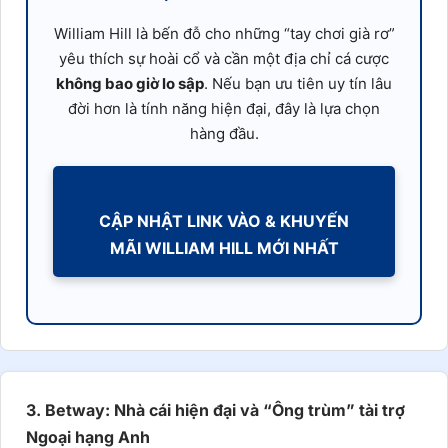
William Hill là bến đỗ cho những “tay chơi già rơ”
yêu thích sự hoài cổ và cần một địa chỉ cá cược
không bao giờ lo sập
. Nếu bạn ưu tiên uy tín lâu
đời hơn là tính năng hiện đại, đây là lựa chọn
hàng đầu.
CẬP NHẬT LINK VÀO & KHUYẾN
MÃI WILLIAM HILL MỚI NHẤT
3. Betway: Nhà cái hiện đại và “Ông trùm” tài trợ
Ngoại hạng Anh