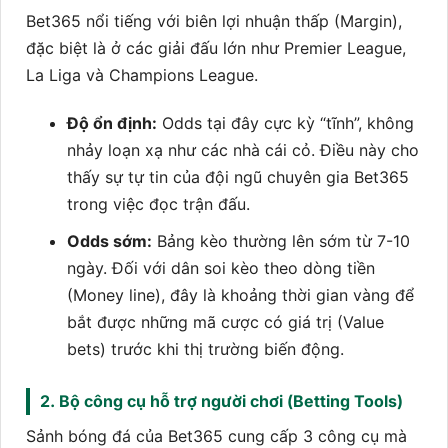
Bet365 nổi tiếng với biên lợi nhuận thấp (Margin),
đặc biệt là ở các giải đấu lớn như Premier League,
La Liga và Champions League.
Độ ổn định:
Odds tại đây cực kỳ “tĩnh”, không
nhảy loạn xạ như các nhà cái cỏ. Điều này cho
thấy sự tự tin của đội ngũ chuyên gia Bet365
trong việc đọc trận đấu.
Odds sớm:
Bảng kèo thường lên sớm từ 7-10
ngày. Đối với dân soi kèo theo dòng tiền
(Money line), đây là khoảng thời gian vàng để
bắt được những mã cược có giá trị (Value
bets) trước khi thị trường biến động.
2. Bộ công cụ hỗ trợ người chơi (Betting Tools)
Sảnh bóng đá của Bet365 cung cấp 3 công cụ mà