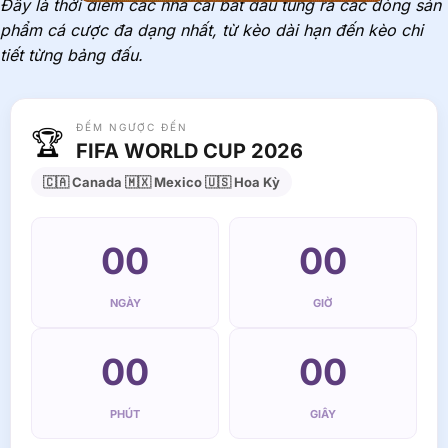
Đây là thời điểm các nhà cái bắt đầu tung ra các dòng sản
phẩm cá cược đa dạng nhất, từ kèo dài hạn đến kèo chi
tiết từng bảng đấu.
ĐẾM NGƯỢC ĐẾN
🏆
FIFA WORLD CUP 2026
🇨🇦
Canada
🇲🇽
Mexico
🇺🇸
Hoa Kỳ
00
00
NGÀY
GIỜ
00
00
PHÚT
GIÂY