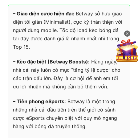
– Giao diện cược hiện đại:
Betway sở hữu giao
diện tối giản (Minimalist), cực kỳ thân thiện với
người dùng mobile. Tốc độ load kèo bóng đá
✕
tại đây được đánh giá là nhanh nhất nhì trong
Top 15.
– Kèo đặc biệt (Betway Boosts):
Hàng ngày,
nhà cái này luôn có mục “tăng tỷ lệ cược” cho
các trận đấu lớn. Đây là cơ hội để anh em tối
ưu lợi nhuận mà không cần bỏ thêm vốn.
– Tiên phong eSports:
Betway là một trong
những nhà cái đầu tiên trên thế giới có sảnh
cược eSports chuyên biệt với quy mô ngang
hàng với bóng đá truyền thống.