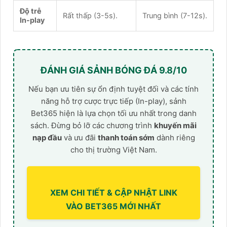
Độ trễ
Rất thấp (3-5s).
Trung bình (7-12s).
In-play
ĐÁNH GIÁ SẢNH BÓNG ĐÁ 9.8/10
Nếu bạn ưu tiên sự ổn định tuyệt đối và các tính
năng hỗ trợ cược trực tiếp (In-play), sảnh
Bet365 hiện là lựa chọn tối ưu nhất trong danh
sách. Đừng bỏ lỡ các chương trình
khuyến mãi
nạp đầu
và ưu đãi
thanh toán sớm
dành riêng
cho thị trường Việt Nam.
XEM CHI TIẾT & CẬP NHẬT LINK
VÀO BET365 MỚI NHẤT