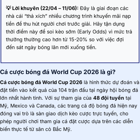
💡 Lời khuyên (22/04 – 11/06):
Đây là giai đoạn các
nhà cái “thả xích” nhiều chương trình khuyến mãi nạp
tiền để thu hút người chơi trước giải. Hãy tận dụng
thời điểm này để soi kèo sớm (Early Odds) vì mức trả
thưởng thường cao hơn từ 15-20% so với việc đợi
đến sát ngày bóng lăn mới xuống tiền.
Cá cược bóng đá World Cup 2026 là gì?
Cá cược bóng đá World Cup 2026
là hình thức dự đoán và
đặt tiền vào kết quả của 104 trận đấu tại ngày hội bóng đá
lớn nhất hành tinh. Với sự tham gia của
48 đội tuyển
tại
Mỹ, Mexico và Canada, các trang cá độ bóng đá hiện nay
đóng vai trò là sàn giao dịch kèo cược trực tuyến, cho
phép người chơi tham gia cá đặt cược dựa trên các diễn
biến thực tế từ sân cỏ Bắc Mỹ.