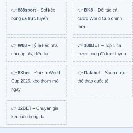
👉
888sport
– Soi kèo
👉
BK8
– Đối tác cá
bóng đá trực tuyến
cược World Cup chính
thức
👉
W88
– Tỷ lệ kèo nhà
👉
188BET
– Top 1 cá
cái cập nhật liên tục
cược bóng đá trực tuyến
👉
8Xbet
– Đại sứ World
👉
Dafabet
– Sảnh cược
Cup 2026, kèo thơm mỗi
thể thao quốc tế
ngày
👉
12BET
– Chuyên gia
kèo xiên bóng đá