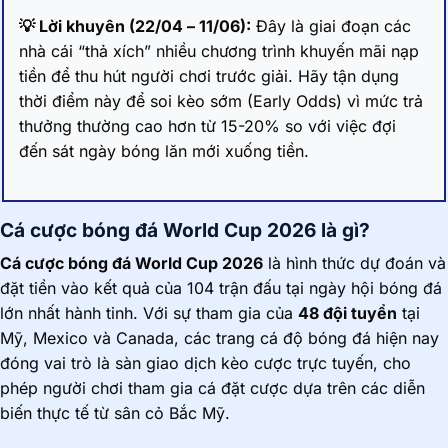
💡 Lời khuyên (22/04 – 11/06):
Đây là giai đoạn các
nhà cái “thả xích” nhiều chương trình khuyến mãi nạp
tiền để thu hút người chơi trước giải. Hãy tận dụng
thời điểm này để soi kèo sớm (Early Odds) vì mức trả
thưởng thường cao hơn từ 15-20% so với việc đợi
đến sát ngày bóng lăn mới xuống tiền.
Cá cược bóng đá World Cup 2026 là gì?
Cá cược bóng đá World Cup 2026
là hình thức dự đoán và
đặt tiền vào kết quả của 104 trận đấu tại ngày hội bóng đá
lớn nhất hành tinh. Với sự tham gia của
48 đội tuyển
tại
Mỹ, Mexico và Canada, các trang cá độ bóng đá hiện nay
đóng vai trò là sàn giao dịch kèo cược trực tuyến, cho
phép người chơi tham gia cá đặt cược dựa trên các diễn
biến thực tế từ sân cỏ Bắc Mỹ.