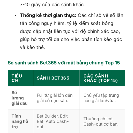
7-10 giây của các sảnh khác.
Thống kê thời gian thực:
Các chỉ số về số lần
tấn công nguy hiểm, tỷ lệ kiểm soát bóng
được cập nhật liên tục với độ chính xác cao,
giúp hỗ trợ tối đa cho việc phân tích kèo góc
và kèo thẻ.
So sánh sảnh Bet365 với mặt bằng chung Top 15
TIÊU
CÁC SẢNH
SẢNH BET365
CHÍ
KHÁC (TOP 15)
Số
Full từ giải lớn đến
Chủ yếu tập trung
lượng
giải cỏ cực sâu.
các giải lớn/vừa.
giải đấu
Tính
Bet Builder, Edit
Thường chỉ có
năng hỗ
Bet, Auto Cash-
Cash-out cơ bản.
trợ
out.