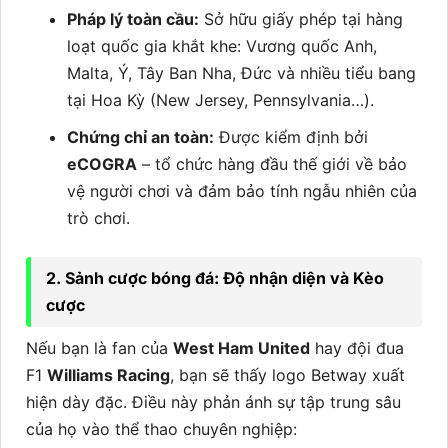
Pháp lý toàn cầu:
Sở hữu giấy phép tại hàng
loạt quốc gia khắt khe: Vương quốc Anh,
Malta, Ý, Tây Ban Nha, Đức và nhiều tiểu bang
tại Hoa Kỳ (New Jersey, Pennsylvania…).
Chứng chỉ an toàn:
Được kiểm định bởi
eCOGRA
– tổ chức hàng đầu thế giới về bảo
vệ người chơi và đảm bảo tính ngẫu nhiên của
trò chơi.
2. Sảnh cược bóng đá: Độ nhận diện và Kèo
cược
Nếu bạn là fan của
West Ham United
hay đội đua
F1
Williams Racing
, bạn sẽ thấy logo Betway xuất
hiện dày đặc. Điều này phản ánh sự tập trung sâu
của họ vào thể thao chuyên nghiệp: