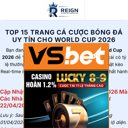
Bỏ
qua
nội
dung
TOP 15 TRANG CÁ CƯỢC BÓNG ĐÁ
UY TÍN CHO WORLD CUP 2026
Bạn đang tìm kiếm
trang cá cược bóng đá World Cup
×
2026
để “về bờ” an toàn? Xem ngay Top 15 nhà cái có tỷ
lệ thưởng cao nhất, khuyến mãi khủng và cập nhật kèo
Real-time nhanh nhất cho kỳ đại hội bóng đá lớn nhất hành
tinh.
Cập Nhật Các Kèo Cá Cược World Cup 2026 Mà
Các Nhà Cái Uy Tín Đang Ra (Giai đoạn từ
22/04/2026 đến khai mạc 11/06/2026)
Lưu ý: Sau khi vòng Play-off kết thúc vào rạng sáng
01/04/2026, danh sách 48 đội tuyển đã chính thức lộ diện.