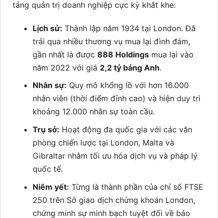
tảng quản trị doanh nghiệp cực kỳ khắt khe:
Lịch sử:
Thành lập năm 1934 tại London. Đã
trải qua nhiều thương vụ mua lại đình đám,
gần nhất là được
888 Holdings
mua lại vào
năm 2022 với giá
2,2 tỷ bảng Anh
.
Nhân sự:
Quy mô khổng lồ với hơn 16.000
nhân viên (thời điểm đỉnh cao) và hiện duy trì
khoảng 12.000 nhân sự toàn cầu.
Trụ sở:
Hoạt động đa quốc gia với các văn
phòng chiến lược tại London, Malta và
Gibraltar nhằm tối ưu hóa dịch vụ và pháp lý
quốc tế.
Niêm yết:
Từng là thành phần của chỉ số FTSE
250 trên Sở giao dịch chứng khoán London,
chứng minh sự minh bạch tuyệt đối về báo