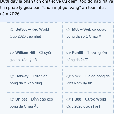
Dưới đây là phân tích chi tiết về ưu điểm, tốc độ nạp rút và
tính pháp lý giúp bạn “chọn mặt gửi vàng” an toàn nhất
năm 2026.
👉
Bet365
– Kèo World
👉
M88
– Web cá cược
Cup 2026 cao nhất
bóng đá số 1 Châu Á
👉
William Hill
– Chuyên
👉
Fun88
– Thưởng lớn
gia soi kèo tỷ số
bóng đá 24/7
👉
Betway
– Trực tiếp
👉
VN88
– Cá độ bóng đá
bóng đá & kèo rung
Việt Nam uy tín
👉
Unibet
– Đỉnh cao kèo
👉
FB88
– Cược World
bóng đá Châu Âu
Cup 2026 cực nhanh