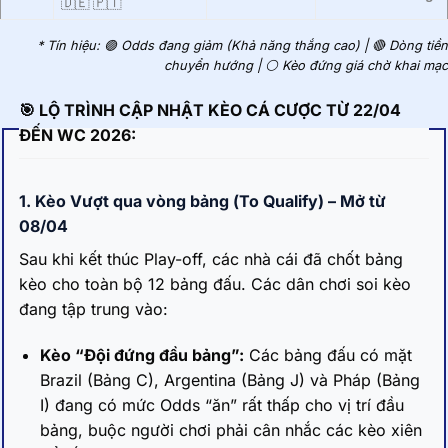
🇩🇪 🇵🇹
* Tín hiệu: 🟢 Odds đang giảm (Khả năng thắng cao) | 🔴 Dòng tiền
chuyển hướng | ⚪ Kèo đứng giá chờ khai mạc
🎯 LỘ TRÌNH CẬP NHẬT KÈO CÁ CƯỢC TỪ 22/04
ĐẾN WC 2026:
1. Kèo Vượt qua vòng bảng (To Qualify) – Mở từ
08/04
Sau khi kết thúc Play-off, các nhà cái đã chốt bảng
kèo cho toàn bộ 12 bảng đấu. Các dân chơi soi kèo
đang tập trung vào:
Kèo “Đội đứng đầu bảng”:
Các bảng đấu có mặt
Brazil (Bảng C), Argentina (Bảng J) và Pháp (Bảng
I) đang có mức Odds “ăn” rất thấp cho vị trí đầu
bảng, buộc người chơi phải cân nhắc các kèo xiên