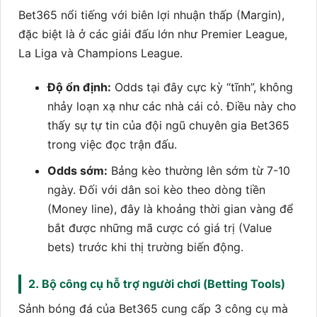
Bet365 nổi tiếng với biên lợi nhuận thấp (Margin),
đặc biệt là ở các giải đấu lớn như Premier League,
La Liga và Champions League.
Độ ổn định:
Odds tại đây cực kỳ “tĩnh”, không
nhảy loạn xạ như các nhà cái cỏ. Điều này cho
thấy sự tự tin của đội ngũ chuyên gia Bet365
trong việc đọc trận đấu.
Odds sớm:
Bảng kèo thường lên sớm từ 7-10
ngày. Đối với dân soi kèo theo dòng tiền
(Money line), đây là khoảng thời gian vàng để
bắt được những mã cược có giá trị (Value
bets) trước khi thị trường biến động.
2. Bộ công cụ hỗ trợ người chơi (Betting Tools)
Sảnh bóng đá của Bet365 cung cấp 3 công cụ mà