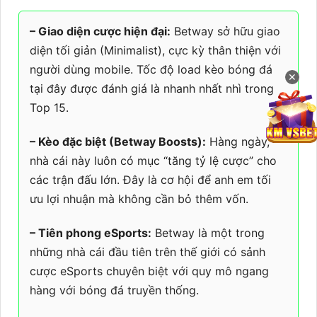
– Giao diện cược hiện đại:
Betway sở hữu giao
diện tối giản (Minimalist), cực kỳ thân thiện với
người dùng mobile. Tốc độ load kèo bóng đá
✕
tại đây được đánh giá là nhanh nhất nhì trong
Top 15.
– Kèo đặc biệt (Betway Boosts):
Hàng ngày,
nhà cái này luôn có mục “tăng tỷ lệ cược” cho
các trận đấu lớn. Đây là cơ hội để anh em tối
ưu lợi nhuận mà không cần bỏ thêm vốn.
– Tiên phong eSports:
Betway là một trong
những nhà cái đầu tiên trên thế giới có sảnh
cược eSports chuyên biệt với quy mô ngang
hàng với bóng đá truyền thống.