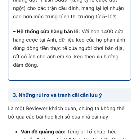
ngột) cho các trận cầu đinh, mang lại lợi nhuận
cao hơn mức trung bình thị trường từ 5-10%.
– Hệ thống cửa hàng bán lẻ:
Với hơn 1.400 cửa
hàng cược tại Anh, dữ liệu kèo của họ phản ánh
đúng dòng tiền thực tế của người chơi bản địa,
rất có ích cho anh em soi kèo theo xu hướng
đám đông.
3. Những rủi ro và tranh cãi cần lưu ý
Là một Reviewer khách quan, chúng ta không thể
bỏ qua các bài học lịch sử của nhà cái này:
Vấn đề quảng cáo:
Từng bị Tổ chức Tiêu