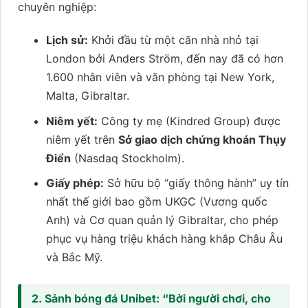
chuyên nghiệp:
Lịch sử:
Khởi đầu từ một căn nhà nhỏ tại
London bởi Anders Ström, đến nay đã có hơn
1.600 nhân viên và văn phòng tại New York,
Malta, Gibraltar.
Niêm yết:
Công ty mẹ (Kindred Group) được
niêm yết trên
Sở giao dịch chứng khoán Thụy
Điển
(Nasdaq Stockholm).
Giấy phép:
Sở hữu bộ “giấy thông hành” uy tín
nhất thế giới bao gồm UKGC (Vương quốc
Anh) và Cơ quan quản lý Gibraltar, cho phép
phục vụ hàng triệu khách hàng khắp Châu Âu
và Bắc Mỹ.
2. Sảnh bóng đá Unibet: “Bởi người chơi, cho