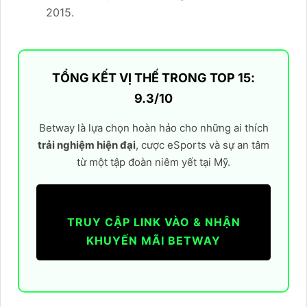
2015.
TỔNG KẾT VỊ THẾ TRONG TOP 15:
9.3/10
Betway là lựa chọn hoàn hảo cho những ai thích
trải nghiệm hiện đại
, cược eSports và sự an tâm
từ một tập đoàn niêm yết tại Mỹ.
TRUY CẬP LINK VÀO & NHẬN
KHUYẾN MÃI BETWAY