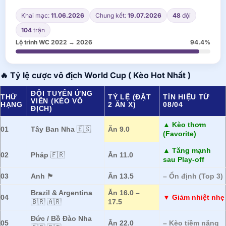
Khai mạc:
11.06.2026
Chung kết:
19.07.2026
48
đội
104
trận
Lộ trình WC 2022 → 2026
94.4%
🔥 Tỷ lệ cược vô địch World Cup ( Kèo Hot Nhất )
ĐỘI TUYỂN ỨNG
THỨ
TỶ LỆ (ĐẶT
TÍN HIỆU TỪ
VIÊN (KÈO VÔ
HẠNG
2 ĂN X)
08/04
ĐỊCH)
▲ Kèo thơm
01
Tây Ban Nha
🇪🇸
Ăn 9.0
(Favorite)
▲ Tăng mạnh
02
Pháp
🇫🇷
Ăn 11.0
sau Play-off
03
Anh
🏴󠁧󠁢󠁥󠁮󠁧󠁿
Ăn 13.5
– Ổn định (Top 3)
Brazil & Argentina
Ăn 16.0 –
04
▼ Giảm nhiệt nhẹ
🇧🇷 🇦🇷
17.5
Đức / Bồ Đào Nha
05
Ăn 22.0
– Kèo tiềm năng