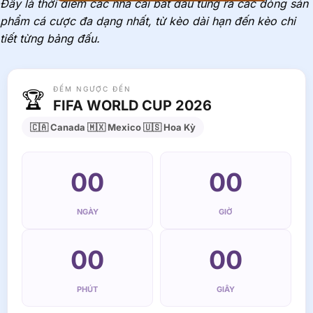
Đây là thời điểm các nhà cái bắt đầu tung ra các dòng sản
phẩm cá cược đa dạng nhất, từ kèo dài hạn đến kèo chi
tiết từng bảng đấu.
ĐẾM NGƯỢC ĐẾN
🏆
FIFA WORLD CUP 2026
🇨🇦
Canada
🇲🇽
Mexico
🇺🇸
Hoa Kỳ
00
00
NGÀY
GIỜ
00
00
PHÚT
GIÂY