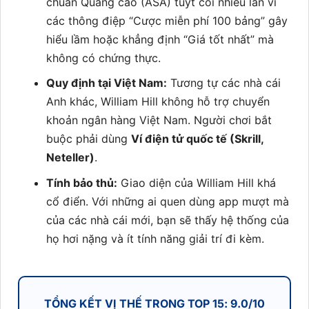
chuẩn Quảng cáo (ASA) tuýt còi nhiều lần vì
các thông điệp “Cược miễn phí 100 bảng” gây
hiểu lầm hoặc khẳng định “Giá tốt nhất” mà
không có chứng thực.
Quy định tại Việt Nam:
Tương tự các nhà cái
Anh khác, William Hill không hỗ trợ chuyển
khoản ngân hàng Việt Nam. Người chơi bắt
buộc phải dùng
Ví điện tử quốc tế (Skrill,
Neteller)
.
Tính bảo thủ:
Giao diện của William Hill khá
cổ điển. Với những ai quen dùng app mượt mà
của các nhà cái mới, bạn sẽ thấy hệ thống của
họ hơi nặng và ít tính năng giải trí đi kèm.
TỔNG KẾT VỊ THẾ TRONG TOP 15: 9.0/10