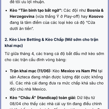
để tối ưu lợi nhuận.
Kèo “Tân binh tạo bất ngờ”:
Các đội như
Bosnia &
Herzegovina
(vừa thắng Ý ở Play-off) hay
Kosovo
đang là tâm điểm của các loại kèo cá độ “Cửa
dưới ăn tiền”.
2. Kèo Live Betting & Kèo Chấp (Mở sớm cho trận
khai mạc)
Từ giữa tháng 4, các trang cá độ bắt đầu mở kèo sớm
cho các trận cầu đinh vòng bảng:
Trận khai mạc (11/06):
Kèo
Mexico vs Nam Phi
tại
sân Azteca đang nhận được lượng đặt cược khổng
lồ. Các nhà cái đang đưa ra mức chấp khá sâu cho
đội chủ nhà Mexico.
Kèo “Châu Á” (Handicap) toàn giải:
Dữ liệu từ
08/04 cho thấy các nhà cái uy tín đang điều chỉnh