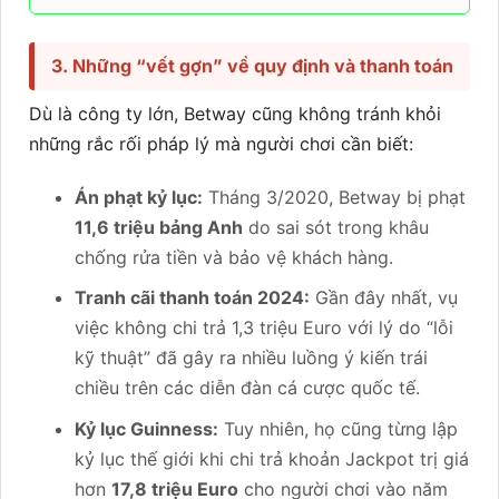
3. Những “vết gợn” về quy định và thanh toán
Dù là công ty lớn, Betway cũng không tránh khỏi
những rắc rối pháp lý mà người chơi cần biết:
Án phạt kỷ lục:
Tháng 3/2020, Betway bị phạt
11,6 triệu bảng Anh
do sai sót trong khâu
chống rửa tiền và bảo vệ khách hàng.
Tranh cãi thanh toán 2024:
Gần đây nhất, vụ
việc không chi trả 1,3 triệu Euro với lý do “lỗi
kỹ thuật” đã gây ra nhiều luồng ý kiến trái
chiều trên các diễn đàn cá cược quốc tế.
Kỷ lục Guinness:
Tuy nhiên, họ cũng từng lập
kỷ lục thế giới khi chi trả khoản Jackpot trị giá
hơn
17,8 triệu Euro
cho người chơi vào năm