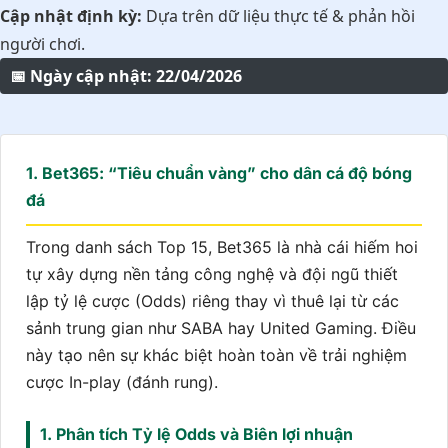
Cập nhật định kỳ:
Dựa trên dữ liệu thực tế & phản hồi
người chơi.
📅 Ngày cập nhật: 22/04/2026
1. Bet365: “Tiêu chuẩn vàng” cho dân cá độ bóng
đá
Trong danh sách Top 15, Bet365 là nhà cái hiếm hoi
tự xây dựng nền tảng công nghệ và đội ngũ thiết
lập tỷ lệ cược (Odds) riêng thay vì thuê lại từ các
sảnh trung gian như SABA hay United Gaming. Điều
này tạo nên sự khác biệt hoàn toàn về trải nghiệm
cược In-play (đánh rung).
1. Phân tích Tỷ lệ Odds và Biên lợi nhuận