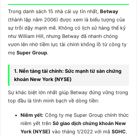
Trong danh sách 15 nhà cái uy tín nhất,
Betway
(thành lập năm 2006) được xem là biểu tượng của
sự trỗi dậy mạnh mẽ. Không có lịch sử hàng thế kỷ
như William Hill, nhưng Betway đã nhanh chóng
vươn lên nhờ tiềm lực tài chính khổng lồ từ công ty
mẹ
Super Group
.
1. Nền tảng tài chính: Sức mạnh từ sàn chứng
khoán New York (NYSE)
Sự khác biệt lớn nhất giúp Betway đứng vững trong
top đầu là tính minh bạch về dòng tiền:
Niêm yết:
Công ty mẹ Super Group chính thức
niêm yết trên
Sở giao dịch chứng khoán New
York (NYSE)
vào tháng 1/2022 với mã
SGHC
.