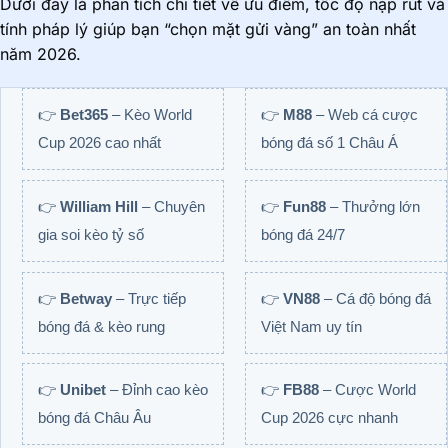
Dưới đây là phân tích chi tiết về ưu điểm, tốc độ nạp rút và
tính pháp lý giúp bạn “chọn mặt gửi vàng” an toàn nhất
năm 2026.
👉
Bet365
– Kèo World
👉
M88
– Web cá cược
Cup 2026 cao nhất
bóng đá số 1 Châu Á
👉
William Hill
– Chuyên
👉
Fun88
– Thưởng lớn
gia soi kèo tỷ số
bóng đá 24/7
👉
Betway
– Trực tiếp
👉
VN88
– Cá độ bóng đá
bóng đá & kèo rung
Việt Nam uy tín
👉
Unibet
– Đỉnh cao kèo
👉
FB88
– Cược World
bóng đá Châu Âu
Cup 2026 cực nhanh