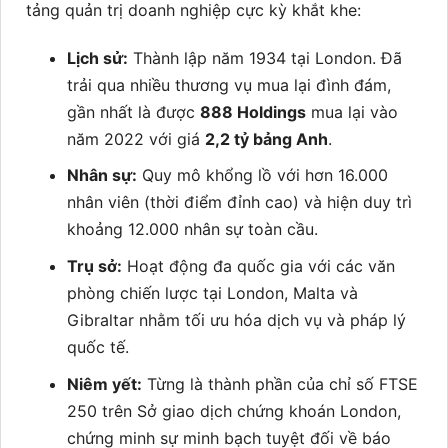
tảng quản trị doanh nghiệp cực kỳ khắt khe:
Lịch sử:
Thành lập năm 1934 tại London. Đã
trải qua nhiều thương vụ mua lại đình đám,
gần nhất là được
888 Holdings
mua lại vào
năm 2022 với giá
2,2 tỷ bảng Anh
.
Nhân sự:
Quy mô khổng lồ với hơn 16.000
nhân viên (thời điểm đỉnh cao) và hiện duy trì
khoảng 12.000 nhân sự toàn cầu.
Trụ sở:
Hoạt động đa quốc gia với các văn
phòng chiến lược tại London, Malta và
Gibraltar nhằm tối ưu hóa dịch vụ và pháp lý
quốc tế.
Niêm yết:
Từng là thành phần của chỉ số FTSE
250 trên Sở giao dịch chứng khoán London,
chứng minh sự minh bạch tuyệt đối về báo