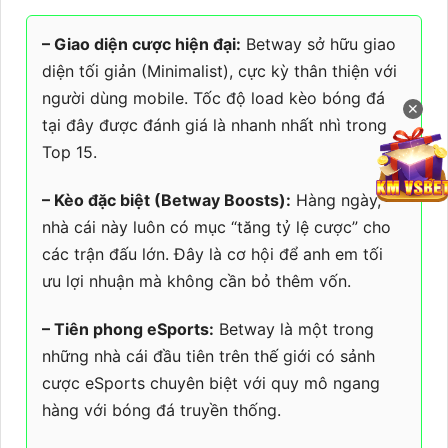
– Giao diện cược hiện đại:
Betway sở hữu giao
diện tối giản (Minimalist), cực kỳ thân thiện với
người dùng mobile. Tốc độ load kèo bóng đá
✕
tại đây được đánh giá là nhanh nhất nhì trong
Top 15.
– Kèo đặc biệt (Betway Boosts):
Hàng ngày,
nhà cái này luôn có mục “tăng tỷ lệ cược” cho
các trận đấu lớn. Đây là cơ hội để anh em tối
ưu lợi nhuận mà không cần bỏ thêm vốn.
– Tiên phong eSports:
Betway là một trong
những nhà cái đầu tiên trên thế giới có sảnh
cược eSports chuyên biệt với quy mô ngang
hàng với bóng đá truyền thống.