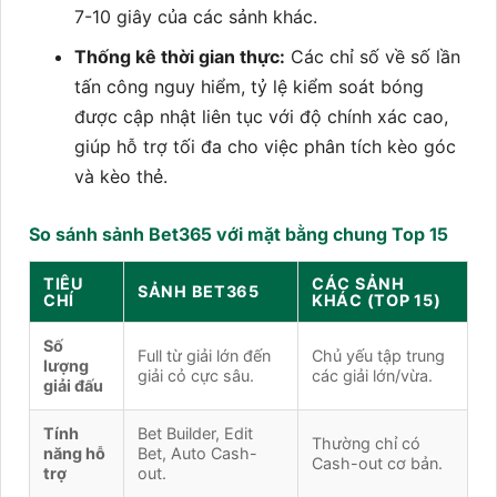
7-10 giây của các sảnh khác.
Thống kê thời gian thực:
Các chỉ số về số lần
tấn công nguy hiểm, tỷ lệ kiểm soát bóng
được cập nhật liên tục với độ chính xác cao,
giúp hỗ trợ tối đa cho việc phân tích kèo góc
và kèo thẻ.
So sánh sảnh Bet365 với mặt bằng chung Top 15
TIÊU
CÁC SẢNH
SẢNH BET365
CHÍ
KHÁC (TOP 15)
Số
Full từ giải lớn đến
Chủ yếu tập trung
lượng
giải cỏ cực sâu.
các giải lớn/vừa.
giải đấu
Tính
Bet Builder, Edit
Thường chỉ có
năng hỗ
Bet, Auto Cash-
Cash-out cơ bản.
trợ
out.