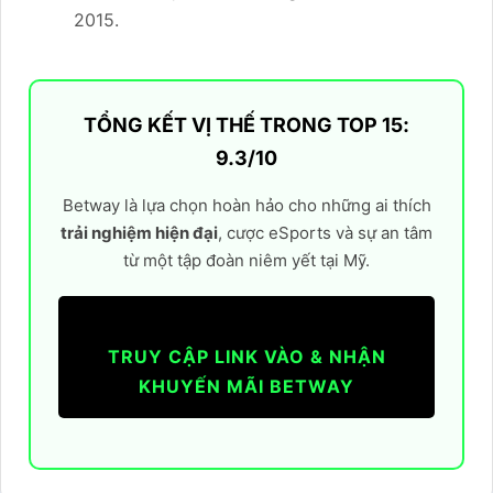
2015.
TỔNG KẾT VỊ THẾ TRONG TOP 15:
9.3/10
Betway là lựa chọn hoàn hảo cho những ai thích
trải nghiệm hiện đại
, cược eSports và sự an tâm
từ một tập đoàn niêm yết tại Mỹ.
TRUY CẬP LINK VÀO & NHẬN
KHUYẾN MÃI BETWAY