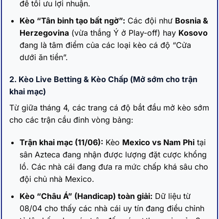
để tối ưu lợi nhuận.
Kèo “Tân binh tạo bất ngờ”:
Các đội như
Bosnia &
Herzegovina
(vừa thắng Ý ở Play-off) hay
Kosovo
đang là tâm điểm của các loại kèo cá độ “Cửa
dưới ăn tiền”.
2. Kèo Live Betting & Kèo Chấp (Mở sớm cho trận
khai mạc)
Từ giữa tháng 4, các trang cá độ bắt đầu mở kèo sớm
cho các trận cầu đinh vòng bảng:
Trận khai mạc (11/06):
Kèo
Mexico vs Nam Phi
tại
sân Azteca đang nhận được lượng đặt cược khổng
lồ. Các nhà cái đang đưa ra mức chấp khá sâu cho
đội chủ nhà Mexico.
Kèo “Châu Á” (Handicap) toàn giải:
Dữ liệu từ
08/04 cho thấy các nhà cái uy tín đang điều chỉnh