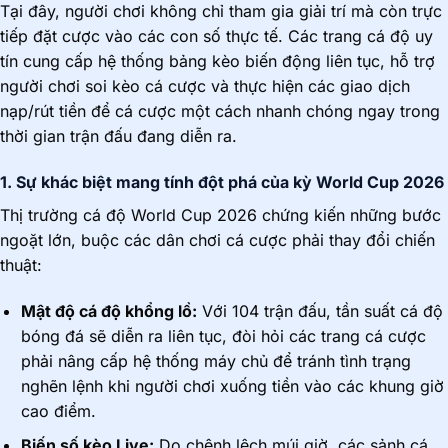
Tại đây, người chơi không chỉ tham gia giải trí mà còn trực
tiếp đặt cược vào các con số thực tế. Các trang cá độ uy
tín cung cấp hệ thống bảng kèo biến động liên tục, hỗ trợ
người chơi soi kèo cá cược và thực hiện các giao dịch
nạp/rút tiền để cá cược một cách nhanh chóng ngay trong
thời gian trận đấu đang diễn ra.
1. Sự khác biệt mang tính đột phá của kỳ World Cup 2026
Thị trường cá độ World Cup 2026 chứng kiến những bước
ngoặt lớn, buộc các dân chơi cá cược phải thay đổi chiến
thuật:
Mật độ cá độ khổng lồ:
Với 104 trận đấu, tần suất cá độ
bóng đá sẽ diễn ra liên tục, đòi hỏi các trang cá cược
phải nâng cấp hệ thống máy chủ để tránh tình trạng
nghẽn lệnh khi người chơi xuống tiền vào các khung giờ
cao điểm.
Biến số kèo Live:
Do chênh lệch múi giờ, các sảnh cá