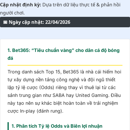
Cập nhật định kỳ:
Dựa trên dữ liệu thực tế & phản hồi
người chơi.
📅 Ngày cập nhật: 22/04/2026
1. Bet365: “Tiêu chuẩn vàng” cho dân cá độ bóng
đá
Trong danh sách Top 15, Bet365 là nhà cái hiếm hoi
tự xây dựng nền tảng công nghệ và đội ngũ thiết
lập tỷ lệ cược (Odds) riêng thay vì thuê lại từ các
sảnh trung gian như SABA hay United Gaming. Điều
này tạo nên sự khác biệt hoàn toàn về trải nghiệm
cược In-play (đánh rung).
1. Phân tích Tỷ lệ Odds và Biên lợi nhuận