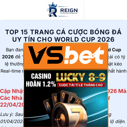
Bỏ
qua
nội
dung
TOP 15 TRANG CÁ CƯỢC BÓNG ĐÁ
UY TÍN CHO WORLD CUP 2026
Bạn đang tìm kiếm
trang cá cược bóng đá World Cup
×
2026
để “về bờ” an toàn? Xem ngay Top 15 nhà cái có tỷ
lệ thưởng cao nhất, khuyến mãi khủng và cập nhật kèo
Real-time nhanh nhất cho kỳ đại hội bóng đá lớn nhất hành
tinh.
Cập Nhật Các Kèo Cá Cược World Cup 2026 Mà
Các Nhà Cái Uy Tín Đang Ra (Giai đoạn từ
22/04/2026 đến khai mạc 11/06/2026)
Lưu ý: Sau khi vòng Play-off kết thúc vào rạng sáng
01/04/2026, danh sách 48 đội tuyển đã chính thức lộ diện.