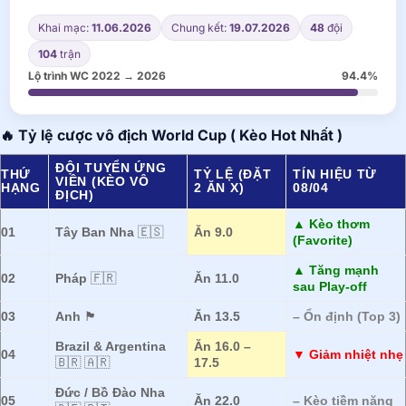
Khai mạc:
11.06.2026
Chung kết:
19.07.2026
48
đội
104
trận
Lộ trình WC 2022 → 2026
94.4%
🔥 Tỷ lệ cược vô địch World Cup ( Kèo Hot Nhất )
ĐỘI TUYỂN ỨNG
THỨ
TỶ LỆ (ĐẶT
TÍN HIỆU TỪ
VIÊN (KÈO VÔ
HẠNG
2 ĂN X)
08/04
ĐỊCH)
▲ Kèo thơm
01
Tây Ban Nha
🇪🇸
Ăn 9.0
(Favorite)
▲ Tăng mạnh
02
Pháp
🇫🇷
Ăn 11.0
sau Play-off
03
Anh
🏴󠁧󠁢󠁥󠁮󠁧󠁿
Ăn 13.5
– Ổn định (Top 3)
Brazil & Argentina
Ăn 16.0 –
04
▼ Giảm nhiệt nhẹ
🇧🇷 🇦🇷
17.5
Đức / Bồ Đào Nha
05
Ăn 22.0
– Kèo tiềm năng