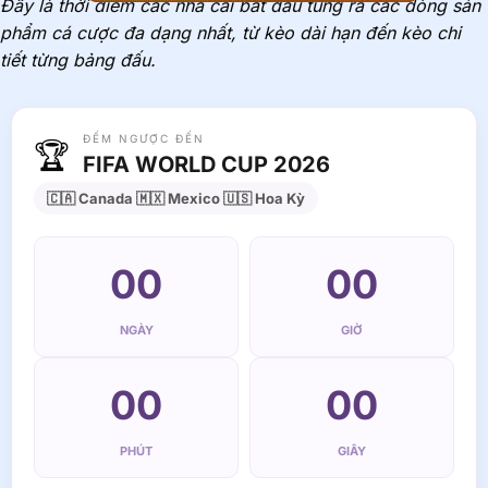
Đây là thời điểm các nhà cái bắt đầu tung ra các dòng sản
phẩm cá cược đa dạng nhất, từ kèo dài hạn đến kèo chi
tiết từng bảng đấu.
ĐẾM NGƯỢC ĐẾN
🏆
FIFA WORLD CUP 2026
🇨🇦
Canada
🇲🇽
Mexico
🇺🇸
Hoa Kỳ
00
00
NGÀY
GIỜ
00
00
PHÚT
GIÂY