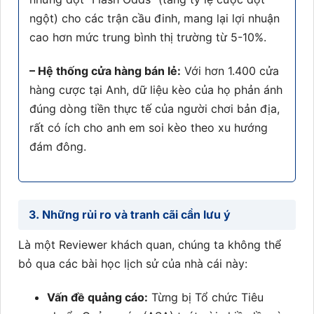
ngột) cho các trận cầu đinh, mang lại lợi nhuận
cao hơn mức trung bình thị trường từ 5-10%.
– Hệ thống cửa hàng bán lẻ:
Với hơn 1.400 cửa
hàng cược tại Anh, dữ liệu kèo của họ phản ánh
đúng dòng tiền thực tế của người chơi bản địa,
rất có ích cho anh em soi kèo theo xu hướng
đám đông.
3. Những rủi ro và tranh cãi cần lưu ý
Là một Reviewer khách quan, chúng ta không thể
bỏ qua các bài học lịch sử của nhà cái này:
Vấn đề quảng cáo:
Từng bị Tổ chức Tiêu