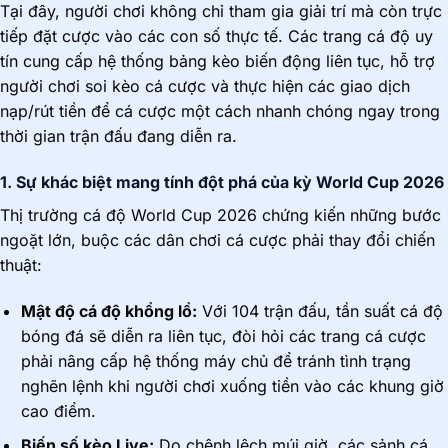
Tại đây, người chơi không chỉ tham gia giải trí mà còn trực
tiếp đặt cược vào các con số thực tế. Các trang cá độ uy
tín cung cấp hệ thống bảng kèo biến động liên tục, hỗ trợ
người chơi soi kèo cá cược và thực hiện các giao dịch
nạp/rút tiền để cá cược một cách nhanh chóng ngay trong
thời gian trận đấu đang diễn ra.
1. Sự khác biệt mang tính đột phá của kỳ World Cup 2026
Thị trường cá độ World Cup 2026 chứng kiến những bước
ngoặt lớn, buộc các dân chơi cá cược phải thay đổi chiến
thuật:
Mật độ cá độ khổng lồ:
Với 104 trận đấu, tần suất cá độ
bóng đá sẽ diễn ra liên tục, đòi hỏi các trang cá cược
phải nâng cấp hệ thống máy chủ để tránh tình trạng
nghẽn lệnh khi người chơi xuống tiền vào các khung giờ
cao điểm.
Biến số kèo Live:
Do chênh lệch múi giờ, các sảnh cá