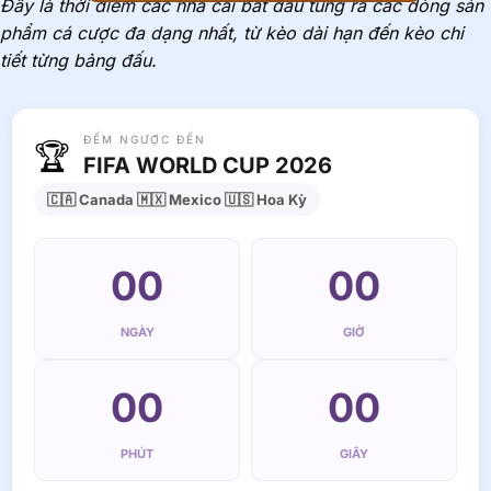
Đây là thời điểm các nhà cái bắt đầu tung ra các dòng sản
phẩm cá cược đa dạng nhất, từ kèo dài hạn đến kèo chi
tiết từng bảng đấu.
ĐẾM NGƯỢC ĐẾN
🏆
FIFA WORLD CUP 2026
🇨🇦
Canada
🇲🇽
Mexico
🇺🇸
Hoa Kỳ
00
00
NGÀY
GIỜ
00
00
PHÚT
GIÂY