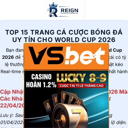
Bỏ
qua
nội
dung
TOP 15 TRANG CÁ CƯỢC BÓNG ĐÁ
UY TÍN CHO WORLD CUP 2026
Bạn đang tìm kiếm
trang cá cược bóng đá World Cup
×
2026
để “về bờ” an toàn? Xem ngay Top 15 nhà cái có tỷ
lệ thưởng cao nhất, khuyến mãi khủng và cập nhật kèo
Real-time nhanh nhất cho kỳ đại hội bóng đá lớn nhất hành
tinh.
Cập Nhật Các Kèo Cá Cược World Cup 2026 Mà
Các Nhà Cái Uy Tín Đang Ra (Giai đoạn từ
22/04/2026 đến khai mạc 11/06/2026)
Lưu ý: Sau khi vòng Play-off kết thúc vào rạng sáng
01/04/2026, danh sách 48 đội tuyển đã chính thức lộ diện.