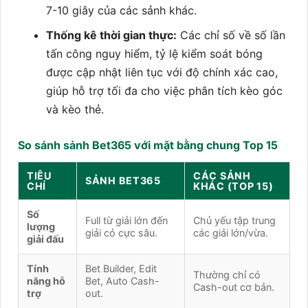
7-10 giây của các sảnh khác.
Thống kê thời gian thực:
Các chỉ số về số lần
tấn công nguy hiểm, tỷ lệ kiểm soát bóng
được cập nhật liên tục với độ chính xác cao,
giúp hỗ trợ tối đa cho việc phân tích kèo góc
và kèo thẻ.
So sánh sảnh Bet365 với mặt bằng chung Top 15
TIÊU
CÁC SẢNH
SẢNH BET365
CHÍ
KHÁC (TOP 15)
Số
Full từ giải lớn đến
Chủ yếu tập trung
lượng
giải cỏ cực sâu.
các giải lớn/vừa.
giải đấu
Tính
Bet Builder, Edit
Thường chỉ có
năng hỗ
Bet, Auto Cash-
Cash-out cơ bản.
trợ
out.