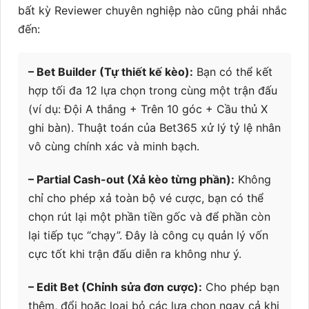
bất kỳ Reviewer chuyên nghiệp nào cũng phải nhắc
đến:
– Bet Builder (Tự thiết kế kèo):
Bạn có thể kết
hợp tối đa 12 lựa chọn trong cùng một trận đấu
(ví dụ: Đội A thắng + Trên 10 góc + Cầu thủ X
ghi bàn). Thuật toán của Bet365 xử lý tỷ lệ nhân
vô cùng chính xác và minh bạch.
– Partial Cash-out (Xả kèo từng phần):
Không
chỉ cho phép xả toàn bộ vé cược, bạn có thể
chọn rút lại một phần tiền gốc và để phần còn
lại tiếp tục “chạy”. Đây là công cụ quản lý vốn
cực tốt khi trận đấu diễn ra không như ý.
– Edit Bet (Chỉnh sửa đơn cược):
Cho phép bạn
thêm, đổi hoặc loại bỏ các lựa chọn ngay cả khi