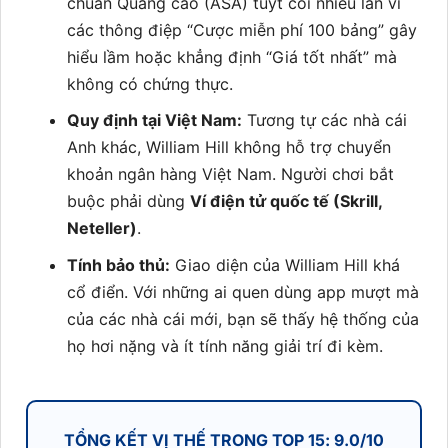
chuẩn Quảng cáo (ASA) tuýt còi nhiều lần vì
các thông điệp “Cược miễn phí 100 bảng” gây
hiểu lầm hoặc khẳng định “Giá tốt nhất” mà
không có chứng thực.
Quy định tại Việt Nam:
Tương tự các nhà cái
Anh khác, William Hill không hỗ trợ chuyển
khoản ngân hàng Việt Nam. Người chơi bắt
buộc phải dùng
Ví điện tử quốc tế (Skrill,
Neteller)
.
Tính bảo thủ:
Giao diện của William Hill khá
cổ điển. Với những ai quen dùng app mượt mà
của các nhà cái mới, bạn sẽ thấy hệ thống của
họ hơi nặng và ít tính năng giải trí đi kèm.
TỔNG KẾT VỊ THẾ TRONG TOP 15: 9.0/10