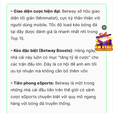
– Giao diện cược hiện đại:
Betway sở hữu giao
diện tối giản (Minimalist), cực kỳ thân thiện với
người dùng mobile. Tốc độ load kèo bóng đá
✕
tại đây được đánh giá là nhanh nhất nhì trong
Top 15.
– Kèo đặc biệt (Betway Boosts):
Hàng ngày,
nhà cái này luôn có mục “tăng tỷ lệ cược” cho
các trận đấu lớn. Đây là cơ hội để anh em tối
ưu lợi nhuận mà không cần bỏ thêm vốn.
– Tiên phong eSports:
Betway là một trong
những nhà cái đầu tiên trên thế giới có sảnh
cược eSports chuyên biệt với quy mô ngang
hàng với bóng đá truyền thống.