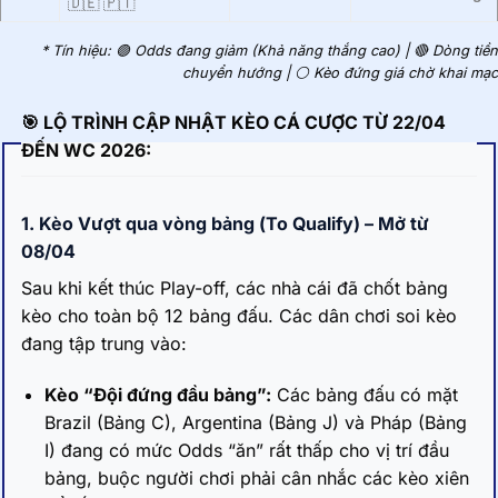
🇩🇪 🇵🇹
* Tín hiệu: 🟢 Odds đang giảm (Khả năng thắng cao) | 🔴 Dòng tiền
chuyển hướng | ⚪ Kèo đứng giá chờ khai mạc
🎯 LỘ TRÌNH CẬP NHẬT KÈO CÁ CƯỢC TỪ 22/04
ĐẾN WC 2026:
1. Kèo Vượt qua vòng bảng (To Qualify) – Mở từ
08/04
Sau khi kết thúc Play-off, các nhà cái đã chốt bảng
kèo cho toàn bộ 12 bảng đấu. Các dân chơi soi kèo
đang tập trung vào:
Kèo “Đội đứng đầu bảng”:
Các bảng đấu có mặt
Brazil (Bảng C), Argentina (Bảng J) và Pháp (Bảng
I) đang có mức Odds “ăn” rất thấp cho vị trí đầu
bảng, buộc người chơi phải cân nhắc các kèo xiên