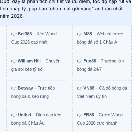
Dưới đây là phân tích chi tiết về ưu điểm, tốc độ nạp rút và
tính pháp lý giúp bạn “chọn mặt gửi vàng” an toàn nhất
năm 2026.
👉
Bet365
– Kèo World
👉
M88
– Web cá cược
Cup 2026 cao nhất
bóng đá số 1 Châu Á
👉
William Hill
– Chuyên
👉
Fun88
– Thưởng lớn
gia soi kèo tỷ số
bóng đá 24/7
👉
Betway
– Trực tiếp
👉
VN88
– Cá độ bóng đá
bóng đá & kèo rung
Việt Nam uy tín
👉
Unibet
– Đỉnh cao kèo
👉
FB88
– Cược World
bóng đá Châu Âu
Cup 2026 cực nhanh