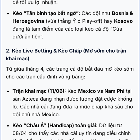
để tối ưu lợi nhuận.
Kèo “Tân binh tạo bất ngờ”:
Các đội như
Bosnia &
Herzegovina
(vừa thắng Ý ở Play-off) hay
Kosovo
đang là tâm điểm của các loại kèo cá độ “Cửa
dưới ăn tiền”.
2. Kèo Live Betting & Kèo Chấp (Mở sớm cho trận
khai mạc)
Từ giữa tháng 4, các trang cá độ bắt đầu mở kèo sớm
cho các trận cầu đinh vòng bảng:
Trận khai mạc (11/06):
Kèo
Mexico vs Nam Phi
tại
sân Azteca đang nhận được lượng đặt cược khổng
lồ. Các nhà cái đang đưa ra mức chấp khá sâu cho
đội chủ nhà Mexico.
Kèo “Châu Á” (Handicap) toàn giải:
Dữ liệu từ
08/04 cho thấy các nhà cái uy tín đang điều chỉnh