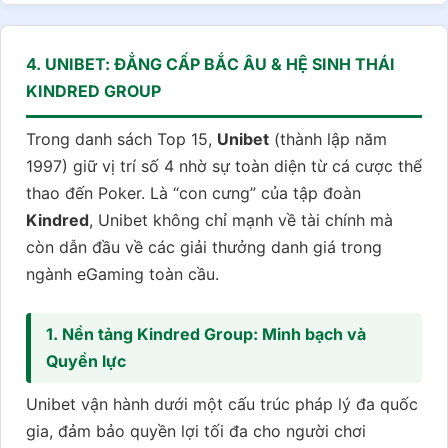
4. UNIBET: ĐẲNG CẤP BẮC ÂU & HỆ SINH THÁI
KINDRED GROUP
Trong danh sách Top 15,
Unibet
(thành lập năm
1997) giữ vị trí số 4 nhờ sự toàn diện từ cá cược thể
thao đến Poker. Là “con cưng” của tập đoàn
Kindred
, Unibet không chỉ mạnh về tài chính mà
còn dẫn đầu về các giải thưởng danh giá trong
ngành eGaming toàn cầu.
1. Nền tảng Kindred Group: Minh bạch và
Quyền lực
Unibet vận hành dưới một cấu trúc pháp lý đa quốc
gia, đảm bảo quyền lợi tối đa cho người chơi