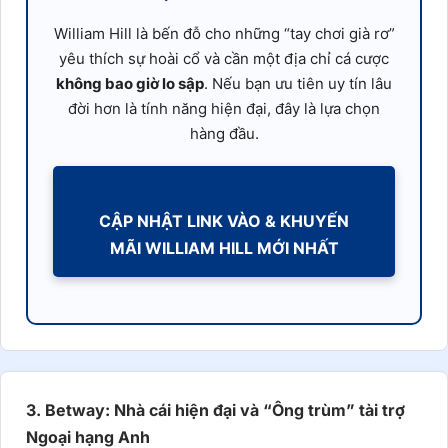
William Hill là bến đỗ cho những “tay chơi già rơ”
yêu thích sự hoài cổ và cần một địa chỉ cá cược
không bao giờ lo sập
. Nếu bạn ưu tiên uy tín lâu
đời hơn là tính năng hiện đại, đây là lựa chọn
hàng đầu.
CẬP NHẬT LINK VÀO & KHUYẾN
MÃI WILLIAM HILL MỚI NHẤT
3. Betway: Nhà cái hiện đại và “Ông trùm” tài trợ
Ngoại hạng Anh