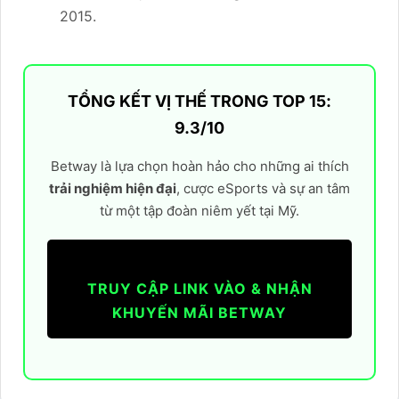
2015.
TỔNG KẾT VỊ THẾ TRONG TOP 15:
9.3/10
Betway là lựa chọn hoàn hảo cho những ai thích
trải nghiệm hiện đại
, cược eSports và sự an tâm
từ một tập đoàn niêm yết tại Mỹ.
TRUY CẬP LINK VÀO & NHẬN
KHUYẾN MÃI BETWAY