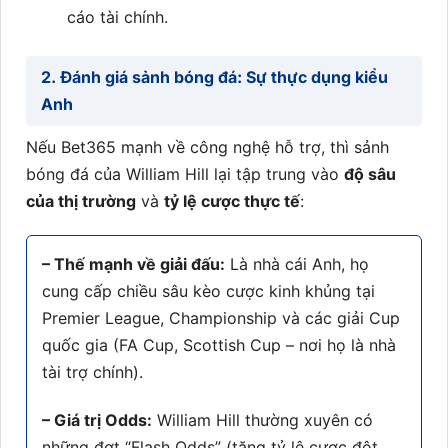
cáo tài chính.
2. Đánh giá sảnh bóng đá: Sự thực dụng kiểu
Anh
Nếu Bet365 mạnh về công nghệ hỗ trợ, thì sảnh
bóng đá của William Hill lại tập trung vào
độ sâu
của thị trường
và
tỷ lệ cược thực tế
:
– Thế mạnh về giải đấu:
Là nhà cái Anh, họ
cung cấp chiều sâu kèo cược kinh khủng tại
Premier League, Championship và các giải Cup
quốc gia (FA Cup, Scottish Cup – nơi họ là nhà
tài trợ chính).
– Giá trị Odds:
William Hill thường xuyên có
những đợt “Flash Odds” (tăng tỷ lệ cược đột