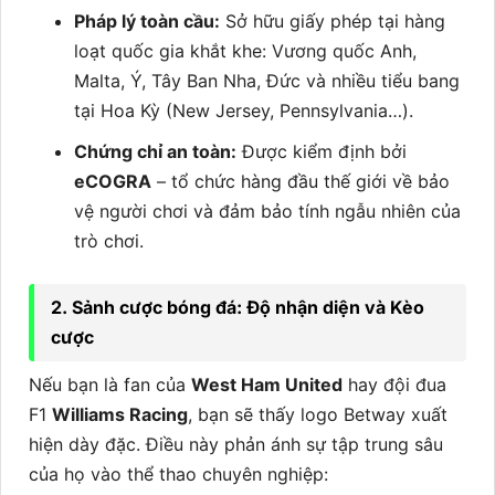
Pháp lý toàn cầu:
Sở hữu giấy phép tại hàng
loạt quốc gia khắt khe: Vương quốc Anh,
Malta, Ý, Tây Ban Nha, Đức và nhiều tiểu bang
tại Hoa Kỳ (New Jersey, Pennsylvania…).
Chứng chỉ an toàn:
Được kiểm định bởi
eCOGRA
– tổ chức hàng đầu thế giới về bảo
vệ người chơi và đảm bảo tính ngẫu nhiên của
trò chơi.
2. Sảnh cược bóng đá: Độ nhận diện và Kèo
cược
Nếu bạn là fan của
West Ham United
hay đội đua
F1
Williams Racing
, bạn sẽ thấy logo Betway xuất
hiện dày đặc. Điều này phản ánh sự tập trung sâu
của họ vào thể thao chuyên nghiệp: