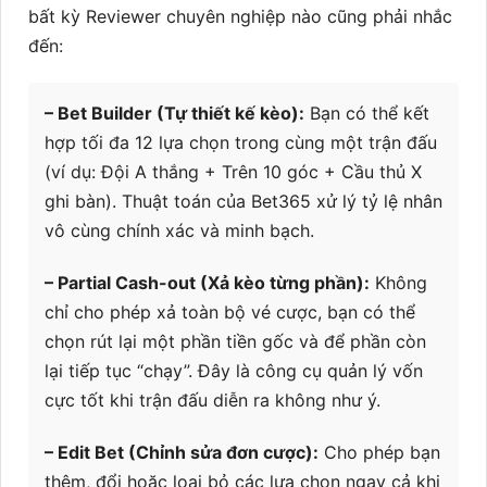
bất kỳ Reviewer chuyên nghiệp nào cũng phải nhắc
đến:
– Bet Builder (Tự thiết kế kèo):
Bạn có thể kết
hợp tối đa 12 lựa chọn trong cùng một trận đấu
(ví dụ: Đội A thắng + Trên 10 góc + Cầu thủ X
ghi bàn). Thuật toán của Bet365 xử lý tỷ lệ nhân
vô cùng chính xác và minh bạch.
– Partial Cash-out (Xả kèo từng phần):
Không
chỉ cho phép xả toàn bộ vé cược, bạn có thể
chọn rút lại một phần tiền gốc và để phần còn
lại tiếp tục “chạy”. Đây là công cụ quản lý vốn
cực tốt khi trận đấu diễn ra không như ý.
– Edit Bet (Chỉnh sửa đơn cược):
Cho phép bạn
thêm, đổi hoặc loại bỏ các lựa chọn ngay cả khi