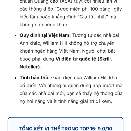
chuẩn Quảng cáo (ASA) tuýt còi nhiều lần vì
các thông điệp “Cược miễn phí 100 bảng” gây
hiểu lầm hoặc khẳng định “Giá tốt nhất” mà
không có chứng thực.
Quy định tại Việt Nam:
Tương tự các nhà cái
Anh khác, William Hill không hỗ trợ chuyển
khoản ngân hàng Việt Nam. Người chơi bắt
buộc phải dùng
Ví điện tử quốc tế (Skrill,
Neteller)
.
Tính bảo thủ:
Giao diện của William Hill khá
cổ điển. Với những ai quen dùng app mượt mà
của các nhà cái mới, bạn sẽ thấy hệ thống của
họ hơi nặng và ít tính năng giải trí đi kèm.
TỔNG KẾT VỊ THẾ TRONG TOP 15: 9.0/10