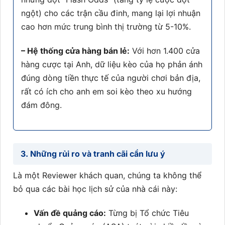
ngột) cho các trận cầu đinh, mang lại lợi nhuận
cao hơn mức trung bình thị trường từ 5-10%.
– Hệ thống cửa hàng bán lẻ:
Với hơn 1.400 cửa
hàng cược tại Anh, dữ liệu kèo của họ phản ánh
đúng dòng tiền thực tế của người chơi bản địa,
rất có ích cho anh em soi kèo theo xu hướng
đám đông.
3. Những rủi ro và tranh cãi cần lưu ý
Là một Reviewer khách quan, chúng ta không thể
bỏ qua các bài học lịch sử của nhà cái này:
Vấn đề quảng cáo:
Từng bị Tổ chức Tiêu