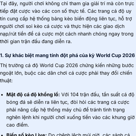
Tại đây, người chơi không chỉ tham gia giải trí mà còn trực
tiếp đặt cược vào các con số thực tế. Các trang cá độ uy
tín cung cấp hệ thống bảng kèo biến động liên tục, hỗ trợ
người chơi soi kèo cá cược và thực hiện các giao dịch
nạp/rút tiền để cá cược một cách nhanh chóng ngay trong
thời gian trận đấu đang diễn ra.
1. Sự khác biệt mang tính đột phá của kỳ World Cup 2026
Thị trường cá độ World Cup 2026 chứng kiến những bước
ngoặt lớn, buộc các dân chơi cá cược phải thay đổi chiến
thuật:
Mật độ cá độ khổng lồ:
Với 104 trận đấu, tần suất cá độ
bóng đá sẽ diễn ra liên tục, đòi hỏi các trang cá cược
phải nâng cấp hệ thống máy chủ để tránh tình trạng
nghẽn lệnh khi người chơi xuống tiền vào các khung giờ
cao điểm.
Biến số kèo Live:
Do chênh lệch múi giờ, các sảnh cá