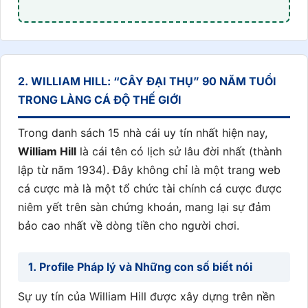
2. WILLIAM HILL: “CÂY ĐẠI THỤ” 90 NĂM TUỔI
TRONG LÀNG CÁ ĐỘ THẾ GIỚI
Trong danh sách 15 nhà cái uy tín nhất hiện nay,
William Hill
là cái tên có lịch sử lâu đời nhất (thành
lập từ năm 1934). Đây không chỉ là một trang web
cá cược mà là một tổ chức tài chính cá cược được
niêm yết trên sàn chứng khoán, mang lại sự đảm
bảo cao nhất về dòng tiền cho người chơi.
1. Profile Pháp lý và Những con số biết nói
Sự uy tín của William Hill được xây dựng trên nền