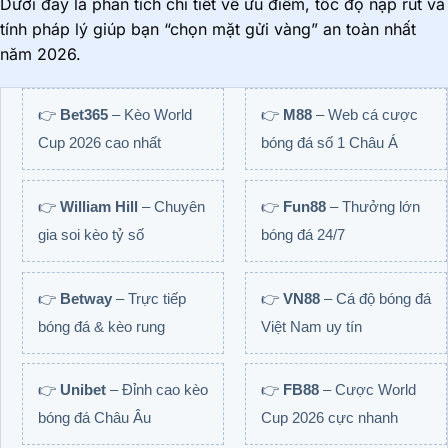
Dưới đây là phân tích chi tiết về ưu điểm, tốc độ nạp rút và
tính pháp lý giúp bạn “chọn mặt gửi vàng” an toàn nhất
năm 2026.
👉
Bet365
– Kèo World
👉
M88
– Web cá cược
Cup 2026 cao nhất
bóng đá số 1 Châu Á
👉
William Hill
– Chuyên
👉
Fun88
– Thưởng lớn
gia soi kèo tỷ số
bóng đá 24/7
👉
Betway
– Trực tiếp
👉
VN88
– Cá độ bóng đá
bóng đá & kèo rung
Việt Nam uy tín
👉
Unibet
– Đỉnh cao kèo
👉
FB88
– Cược World
bóng đá Châu Âu
Cup 2026 cực nhanh