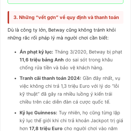
3. Những “vết gợn” về quy định và thanh toán
Dù là công ty lớn, Betway cũng không tránh khỏi
những rắc rối pháp lý mà người chơi cần biết:
Án phạt kỷ lục:
Tháng 3/2020, Betway bị phạt
11,6 triệu bảng Anh
do sai sót trong khâu
chống rửa tiền và bảo vệ khách hàng.
Tranh cãi thanh toán 2024:
Gần đây nhất, vụ
việc không chi trả 1,3 triệu Euro với lý do “lỗi
kỹ thuật” đã gây ra nhiều luồng ý kiến trái
chiều trên các diễn đàn cá cược quốc tế.
Kỷ lục Guinness:
Tuy nhiên, họ cũng từng lập
kỷ lục thế giới khi chi trả khoản Jackpot trị giá
hơn
17,8 triệu Euro
cho người chơi vào năm