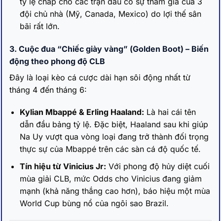
tỷ lệ chấp cho các trận đấu có sự tham gia của 3
đội chủ nhà (Mỹ, Canada, Mexico) do lợi thế sân
bãi rất lớn.
3. Cuộc đua “Chiếc giày vàng” (Golden Boot) – Biến
động theo phong độ CLB
Đây là loại kèo cá cược dài hạn sôi động nhất từ
tháng 4 đến tháng 6:
Kylian Mbappé & Erling Haaland:
Là hai cái tên
dẫn đầu bảng tỷ lệ. Đặc biệt, Haaland sau khi giúp
Na Uy vượt qua vòng loại đang trở thành đối trọng
thực sự của Mbappé trên các sàn cá độ quốc tế.
Tín hiệu từ Vinicius Jr:
Với phong độ hủy diệt cuối
mùa giải CLB, mức Odds cho Vinicius đang giảm
mạnh (khả năng thắng cao hơn), báo hiệu một mùa
World Cup bùng nổ của ngôi sao Brazil.