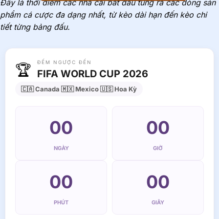
Đây là thời điểm các nhà cái bắt đầu tung ra các dòng sản
phẩm cá cược đa dạng nhất, từ kèo dài hạn đến kèo chi
tiết từng bảng đấu.
ĐẾM NGƯỢC ĐẾN
🏆
FIFA WORLD CUP 2026
🇨🇦
Canada
🇲🇽
Mexico
🇺🇸
Hoa Kỳ
00
00
NGÀY
GIỜ
00
00
PHÚT
GIÂY