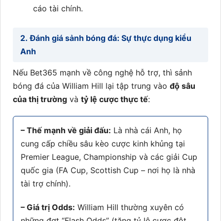
cáo tài chính.
2. Đánh giá sảnh bóng đá: Sự thực dụng kiểu
Anh
Nếu Bet365 mạnh về công nghệ hỗ trợ, thì sảnh
bóng đá của William Hill lại tập trung vào
độ sâu
của thị trường
và
tỷ lệ cược thực tế
:
– Thế mạnh về giải đấu:
Là nhà cái Anh, họ
cung cấp chiều sâu kèo cược kinh khủng tại
Premier League, Championship và các giải Cup
quốc gia (FA Cup, Scottish Cup – nơi họ là nhà
tài trợ chính).
– Giá trị Odds:
William Hill thường xuyên có
những đợt “Flash Odds” (tăng tỷ lệ cược đột