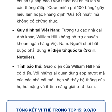
chuẩn Quảng cáo (ASA) tuýt còi nhiều lần vì
các thông điệp “Cược miễn phí 100 bảng” gây
hiểu lầm hoặc khẳng định “Giá tốt nhất” mà
không có chứng thực.
Quy định tại Việt Nam:
Tương tự các nhà cái
Anh khác, William Hill không hỗ trợ chuyển
khoản ngân hàng Việt Nam. Người chơi bắt
buộc phải dùng
Ví điện tử quốc tế (Skrill,
Neteller)
.
Tính bảo thủ:
Giao diện của William Hill khá
cổ điển. Với những ai quen dùng app mượt mà
của các nhà cái mới, bạn sẽ thấy hệ thống của
họ hơi nặng và ít tính năng giải trí đi kèm.
TỔNG KẾT VỊ THẾ TRONG TOP 15: 9.0/10