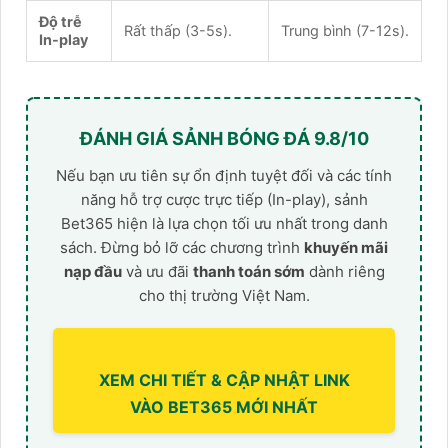
Độ trễ
Rất thấp (3-5s).
Trung bình (7-12s).
In-play
ĐÁNH GIÁ SẢNH BÓNG ĐÁ 9.8/10
Nếu bạn ưu tiên sự ổn định tuyệt đối và các tính
năng hỗ trợ cược trực tiếp (In-play), sảnh
Bet365 hiện là lựa chọn tối ưu nhất trong danh
sách. Đừng bỏ lỡ các chương trình
khuyến mãi
nạp đầu
và ưu đãi
thanh toán sớm
dành riêng
cho thị trường Việt Nam.
XEM CHI TIẾT & CẬP NHẬT LINK
VÀO BET365 MỚI NHẤT