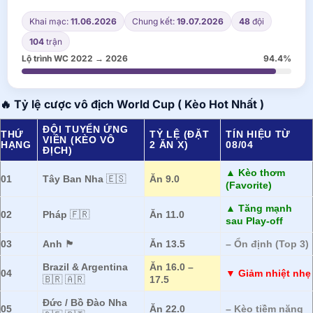
Khai mạc:
11.06.2026
Chung kết:
19.07.2026
48
đội
104
trận
Lộ trình WC 2022 → 2026
94.4%
🔥 Tỷ lệ cược vô địch World Cup ( Kèo Hot Nhất )
ĐỘI TUYỂN ỨNG
THỨ
TỶ LỆ (ĐẶT
TÍN HIỆU TỪ
VIÊN (KÈO VÔ
HẠNG
2 ĂN X)
08/04
ĐỊCH)
▲ Kèo thơm
01
Tây Ban Nha
🇪🇸
Ăn 9.0
(Favorite)
▲ Tăng mạnh
02
Pháp
🇫🇷
Ăn 11.0
sau Play-off
03
Anh
🏴󠁧󠁢󠁥󠁮󠁧󠁿
Ăn 13.5
– Ổn định (Top 3)
Brazil & Argentina
Ăn 16.0 –
04
▼ Giảm nhiệt nhẹ
🇧🇷 🇦🇷
17.5
Đức / Bồ Đào Nha
05
Ăn 22.0
– Kèo tiềm năng