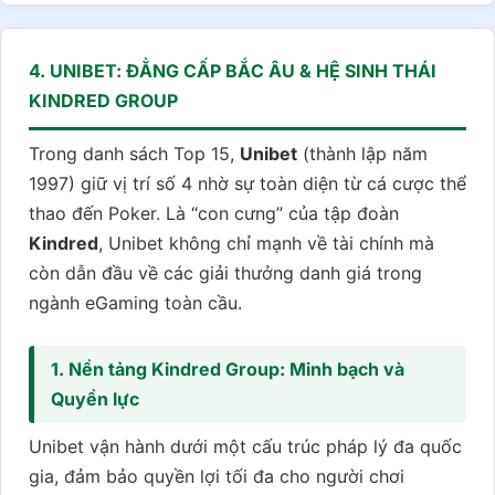
4. UNIBET: ĐẲNG CẤP BẮC ÂU & HỆ SINH THÁI
KINDRED GROUP
Trong danh sách Top 15,
Unibet
(thành lập năm
1997) giữ vị trí số 4 nhờ sự toàn diện từ cá cược thể
thao đến Poker. Là “con cưng” của tập đoàn
Kindred
, Unibet không chỉ mạnh về tài chính mà
còn dẫn đầu về các giải thưởng danh giá trong
ngành eGaming toàn cầu.
1. Nền tảng Kindred Group: Minh bạch và
Quyền lực
Unibet vận hành dưới một cấu trúc pháp lý đa quốc
gia, đảm bảo quyền lợi tối đa cho người chơi