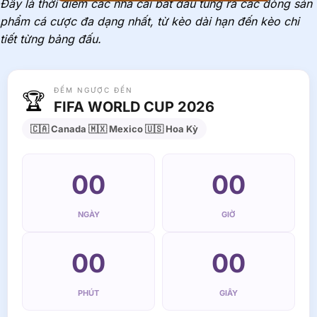
Đây là thời điểm các nhà cái bắt đầu tung ra các dòng sản
phẩm cá cược đa dạng nhất, từ kèo dài hạn đến kèo chi
tiết từng bảng đấu.
ĐẾM NGƯỢC ĐẾN
🏆
FIFA WORLD CUP 2026
🇨🇦
Canada
🇲🇽
Mexico
🇺🇸
Hoa Kỳ
00
00
NGÀY
GIỜ
00
00
PHÚT
GIÂY