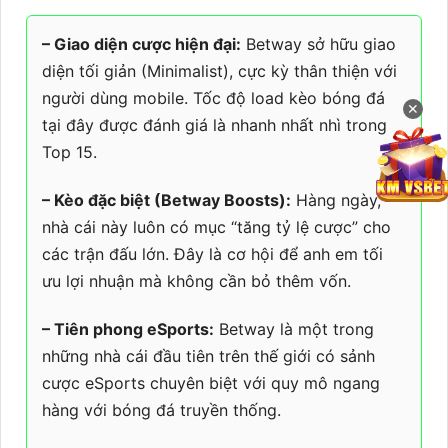
– Giao diện cược hiện đại:
Betway sở hữu giao
diện tối giản (Minimalist), cực kỳ thân thiện với
người dùng mobile. Tốc độ load kèo bóng đá
✕
tại đây được đánh giá là nhanh nhất nhì trong
Top 15.
– Kèo đặc biệt (Betway Boosts):
Hàng ngày,
nhà cái này luôn có mục “tăng tỷ lệ cược” cho
các trận đấu lớn. Đây là cơ hội để anh em tối
ưu lợi nhuận mà không cần bỏ thêm vốn.
– Tiên phong eSports:
Betway là một trong
những nhà cái đầu tiên trên thế giới có sảnh
cược eSports chuyên biệt với quy mô ngang
hàng với bóng đá truyền thống.