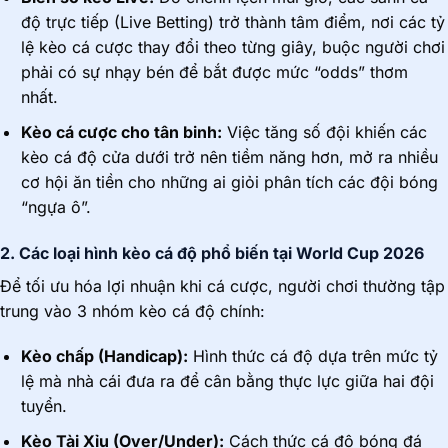
độ trực tiếp (Live Betting) trở thành tâm điểm, nơi các tỷ
lệ kèo cá cược thay đổi theo từng giây, buộc người chơi
phải có sự nhạy bén để bắt được mức “odds” thơm
nhất.
Kèo cá cược cho tân binh:
Việc tăng số đội khiến các
kèo cá độ cửa dưới trở nên tiềm năng hơn, mở ra nhiều
cơ hội ăn tiền cho những ai giỏi phân tích các đội bóng
“ngựa ô”.
2. Các loại hình kèo cá độ phổ biến tại World Cup 2026
Để tối ưu hóa lợi nhuận khi cá cược, người chơi thường tập
trung vào 3 nhóm kèo cá độ chính:
Kèo chấp (Handicap):
Hình thức cá độ dựa trên mức tỷ
lệ mà nhà cái đưa ra để cân bằng thực lực giữa hai đội
tuyển.
Kèo Tài Xỉu (Over/Under):
Cách thức cá độ bóng đá