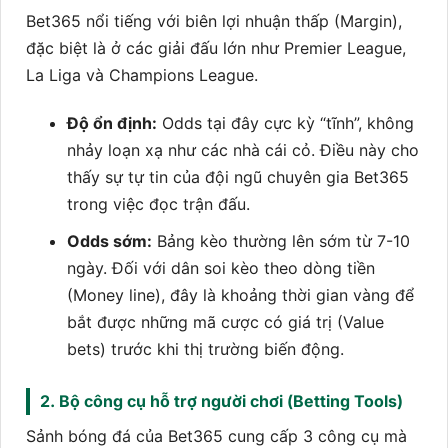
Bet365 nổi tiếng với biên lợi nhuận thấp (Margin),
đặc biệt là ở các giải đấu lớn như Premier League,
La Liga và Champions League.
Độ ổn định:
Odds tại đây cực kỳ “tĩnh”, không
nhảy loạn xạ như các nhà cái cỏ. Điều này cho
thấy sự tự tin của đội ngũ chuyên gia Bet365
trong việc đọc trận đấu.
Odds sớm:
Bảng kèo thường lên sớm từ 7-10
ngày. Đối với dân soi kèo theo dòng tiền
(Money line), đây là khoảng thời gian vàng để
bắt được những mã cược có giá trị (Value
bets) trước khi thị trường biến động.
2. Bộ công cụ hỗ trợ người chơi (Betting Tools)
Sảnh bóng đá của Bet365 cung cấp 3 công cụ mà