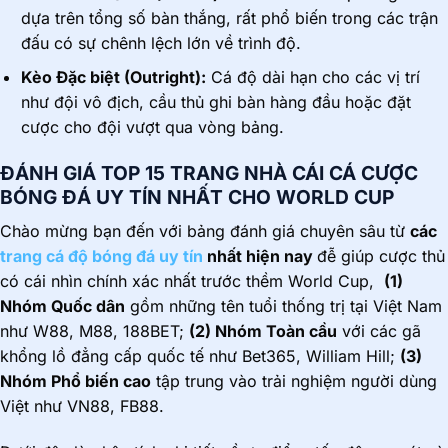
dựa trên tổng số bàn thắng, rất phổ biến trong các trận
đấu có sự chênh lệch lớn về trình độ.
Kèo Đặc biệt (Outright):
Cá độ dài hạn cho các vị trí
như đội vô địch, cầu thủ ghi bàn hàng đầu hoặc đặt
cược cho đội vượt qua vòng bảng.
ĐÁNH GIÁ TOP 15 TRANG NHÀ CÁI CÁ CƯỢC
BÓNG ĐÁ UY TÍN NHẤT CHO WORLD CUP
Chào mừng bạn đến với bảng đánh giá chuyên sâu từ
các
trang cá độ bóng đá uy tín
nhất hiện nay
đễ giúp cược thủ
có cái nhìn chính xác nhất trước thềm World Cup,
(1)
Nhóm Quốc dân
gồm những tên tuổi thống trị tại Việt Nam
như W88, M88, 188BET;
(2) Nhóm Toàn cầu
với các gã
khổng lồ đẳng cấp quốc tế như Bet365, William Hill;
(3)
Nhóm Phổ biến cao
tập trung vào trải nghiệm người dùng
Việt như VN88, FB88.