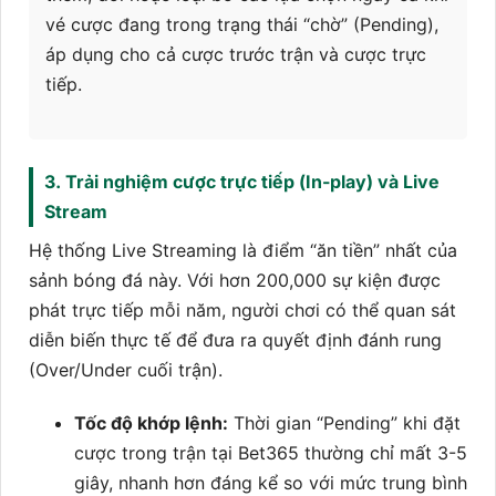
vé cược đang trong trạng thái “chờ” (Pending),
áp dụng cho cả cược trước trận và cược trực
tiếp.
3. Trải nghiệm cược trực tiếp (In-play) và Live
Stream
Hệ thống Live Streaming là điểm “ăn tiền” nhất của
sảnh bóng đá này. Với hơn 200,000 sự kiện được
phát trực tiếp mỗi năm, người chơi có thể quan sát
diễn biến thực tế để đưa ra quyết định đánh rung
(Over/Under cuối trận).
Tốc độ khớp lệnh:
Thời gian “Pending” khi đặt
cược trong trận tại Bet365 thường chỉ mất 3-5
giây, nhanh hơn đáng kể so với mức trung bình