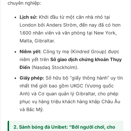
chuyên nghiệp:
Lịch sử:
Khởi đầu từ một căn nhà nhỏ tại
London bởi Anders Ström, đến nay đã có hơn
1.600 nhân viên và văn phòng tại New York,
Malta, Gibraltar.
Niêm yết:
Công ty mẹ (Kindred Group) được
niêm yết trên
Sở giao dịch chứng khoán Thụy
Điển
(Nasdaq Stockholm).
Giấy phép:
Sở hữu bộ “giấy thông hành” uy tín
nhất thế giới bao gồm UKGC (Vương quốc
Anh) và Cơ quan quản lý Gibraltar, cho phép
phục vụ hàng triệu khách hàng khắp Châu Âu
và Bắc Mỹ.
2. Sảnh bóng đá Unibet: “Bởi người chơi, cho