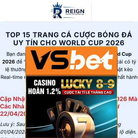
Bỏ
qua
nội
dung
TOP 15 TRANG CÁ CƯỢC BÓNG ĐÁ
UY TÍN CHO WORLD CUP 2026
Bạn đang tìm kiếm
trang cá cược bóng đá World Cup
×
2026
để “về bờ” an toàn? Xem ngay Top 15 nhà cái có tỷ
lệ thưởng cao nhất, khuyến mãi khủng và cập nhật kèo
Real-time nhanh nhất cho kỳ đại hội bóng đá lớn nhất hành
tinh.
Cập Nhật Các Kèo Cá Cược World Cup 2026 Mà
Các Nhà Cái Uy Tín Đang Ra (Giai đoạn từ
22/04/2026 đến khai mạc 11/06/2026)
Lưu ý: Sau khi vòng Play-off kết thúc vào rạng sáng
01/04/2026, danh sách 48 đội tuyển đã chính thức lộ diện.