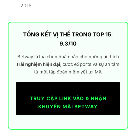
2015.
TỔNG KẾT VỊ THẾ TRONG TOP 15:
9.3/10
Betway là lựa chọn hoàn hảo cho những ai thích
trải nghiệm hiện đại
, cược eSports và sự an tâm
từ một tập đoàn niêm yết tại Mỹ.
TRUY CẬP LINK VÀO & NHẬN
KHUYẾN MÃI BETWAY