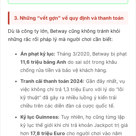
3. Những “vết gợn” về quy định và thanh toán
Dù là công ty lớn, Betway cũng không tránh khỏi
những rắc rối pháp lý mà người chơi cần biết:
Án phạt kỷ lục:
Tháng 3/2020, Betway bị phạt
11,6 triệu bảng Anh
do sai sót trong khâu
chống rửa tiền và bảo vệ khách hàng.
Tranh cãi thanh toán 2024:
Gần đây nhất, vụ
việc không chi trả 1,3 triệu Euro với lý do “lỗi
kỹ thuật” đã gây ra nhiều luồng ý kiến trái
chiều trên các diễn đàn cá cược quốc tế.
Kỷ lục Guinness:
Tuy nhiên, họ cũng từng lập
kỷ lục thế giới khi chi trả khoản Jackpot trị giá
hơn
17,8 triệu Euro
cho người chơi vào năm