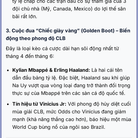
tỷ lệ chấp cho các trận đấu có sự tham gia của 3
đội chủ nhà (Mỹ, Canada, Mexico) do lợi thế sân
bãi rất lớn.
3. Cuộc đua “Chiếc giày vàng” (Golden Boot) – Biến
động theo phong độ CLB
Đây là loại kèo cá cược dài hạn sôi động nhất từ
tháng 4 đến tháng 6:
Kylian Mbappé & Erling Haaland:
Là hai cái tên
dẫn đầu bảng tỷ lệ. Đặc biệt, Haaland sau khi giúp
Na Uy vượt qua vòng loại đang trở thành đối trọng
thực sự của Mbappé trên các sàn cá độ quốc tế.
Tín hiệu từ Vinicius Jr:
Với phong độ hủy diệt cuối
mùa giải CLB, mức Odds cho Vinicius đang giảm
mạnh (khả năng thắng cao hơn), báo hiệu một mùa
World Cup bùng nổ của ngôi sao Brazil.