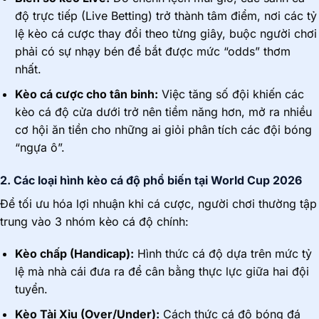
độ trực tiếp (Live Betting) trở thành tâm điểm, nơi các tỷ
lệ kèo cá cược thay đổi theo từng giây, buộc người chơi
phải có sự nhạy bén để bắt được mức “odds” thơm
nhất.
Kèo cá cược cho tân binh:
Việc tăng số đội khiến các
kèo cá độ cửa dưới trở nên tiềm năng hơn, mở ra nhiều
cơ hội ăn tiền cho những ai giỏi phân tích các đội bóng
“ngựa ô”.
2. Các loại hình kèo cá độ phổ biến tại World Cup 2026
Để tối ưu hóa lợi nhuận khi cá cược, người chơi thường tập
trung vào 3 nhóm kèo cá độ chính:
Kèo chấp (Handicap):
Hình thức cá độ dựa trên mức tỷ
lệ mà nhà cái đưa ra để cân bằng thực lực giữa hai đội
tuyển.
Kèo Tài Xỉu (Over/Under):
Cách thức cá độ bóng đá