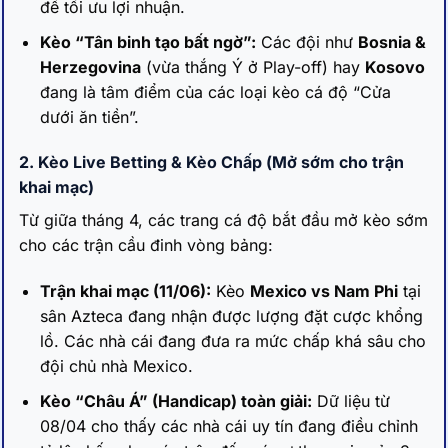
để tối ưu lợi nhuận.
Kèo “Tân binh tạo bất ngờ”:
Các đội như
Bosnia &
Herzegovina
(vừa thắng Ý ở Play-off) hay
Kosovo
đang là tâm điểm của các loại kèo cá độ “Cửa
dưới ăn tiền”.
2. Kèo Live Betting & Kèo Chấp (Mở sớm cho trận
khai mạc)
Từ giữa tháng 4, các trang cá độ bắt đầu mở kèo sớm
cho các trận cầu đinh vòng bảng:
Trận khai mạc (11/06):
Kèo
Mexico vs Nam Phi
tại
sân Azteca đang nhận được lượng đặt cược khổng
lồ. Các nhà cái đang đưa ra mức chấp khá sâu cho
đội chủ nhà Mexico.
Kèo “Châu Á” (Handicap) toàn giải:
Dữ liệu từ
08/04 cho thấy các nhà cái uy tín đang điều chỉnh