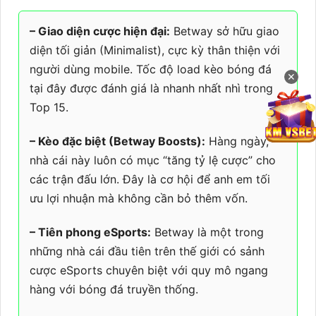
– Giao diện cược hiện đại:
Betway sở hữu giao
diện tối giản (Minimalist), cực kỳ thân thiện với
người dùng mobile. Tốc độ load kèo bóng đá
✕
tại đây được đánh giá là nhanh nhất nhì trong
Top 15.
– Kèo đặc biệt (Betway Boosts):
Hàng ngày,
nhà cái này luôn có mục “tăng tỷ lệ cược” cho
các trận đấu lớn. Đây là cơ hội để anh em tối
ưu lợi nhuận mà không cần bỏ thêm vốn.
– Tiên phong eSports:
Betway là một trong
những nhà cái đầu tiên trên thế giới có sảnh
cược eSports chuyên biệt với quy mô ngang
hàng với bóng đá truyền thống.