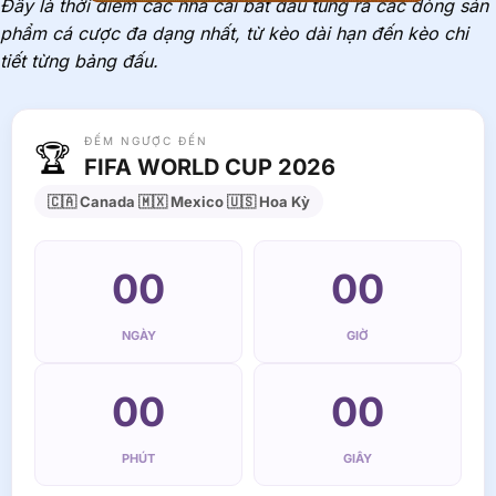
Đây là thời điểm các nhà cái bắt đầu tung ra các dòng sản
phẩm cá cược đa dạng nhất, từ kèo dài hạn đến kèo chi
tiết từng bảng đấu.
ĐẾM NGƯỢC ĐẾN
🏆
FIFA WORLD CUP 2026
🇨🇦
Canada
🇲🇽
Mexico
🇺🇸
Hoa Kỳ
00
00
NGÀY
GIỜ
00
00
PHÚT
GIÂY