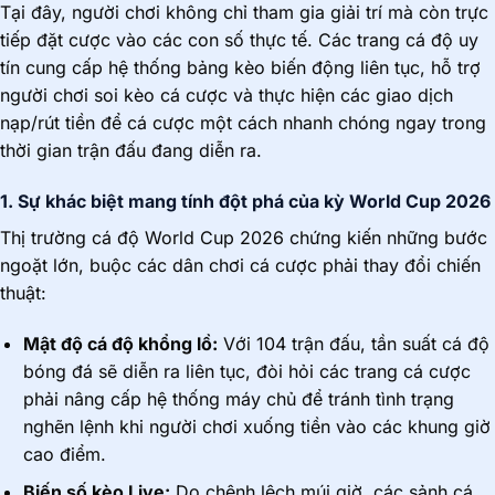
Tại đây, người chơi không chỉ tham gia giải trí mà còn trực
tiếp đặt cược vào các con số thực tế. Các trang cá độ uy
tín cung cấp hệ thống bảng kèo biến động liên tục, hỗ trợ
người chơi soi kèo cá cược và thực hiện các giao dịch
nạp/rút tiền để cá cược một cách nhanh chóng ngay trong
thời gian trận đấu đang diễn ra.
1. Sự khác biệt mang tính đột phá của kỳ World Cup 2026
Thị trường cá độ World Cup 2026 chứng kiến những bước
ngoặt lớn, buộc các dân chơi cá cược phải thay đổi chiến
thuật:
Mật độ cá độ khổng lồ:
Với 104 trận đấu, tần suất cá độ
bóng đá sẽ diễn ra liên tục, đòi hỏi các trang cá cược
phải nâng cấp hệ thống máy chủ để tránh tình trạng
nghẽn lệnh khi người chơi xuống tiền vào các khung giờ
cao điểm.
Biến số kèo Live:
Do chênh lệch múi giờ, các sảnh cá