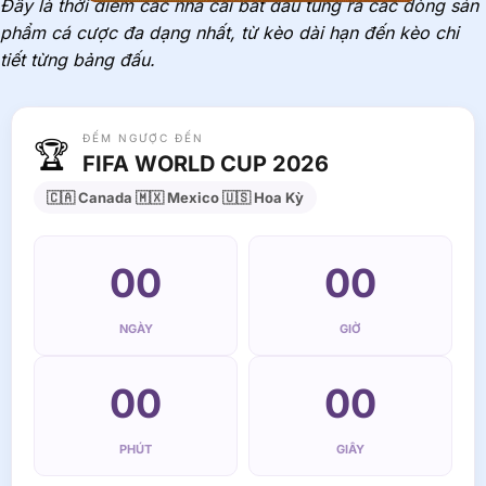
Đây là thời điểm các nhà cái bắt đầu tung ra các dòng sản
phẩm cá cược đa dạng nhất, từ kèo dài hạn đến kèo chi
tiết từng bảng đấu.
ĐẾM NGƯỢC ĐẾN
🏆
FIFA WORLD CUP 2026
🇨🇦
Canada
🇲🇽
Mexico
🇺🇸
Hoa Kỳ
00
00
NGÀY
GIỜ
00
00
PHÚT
GIÂY