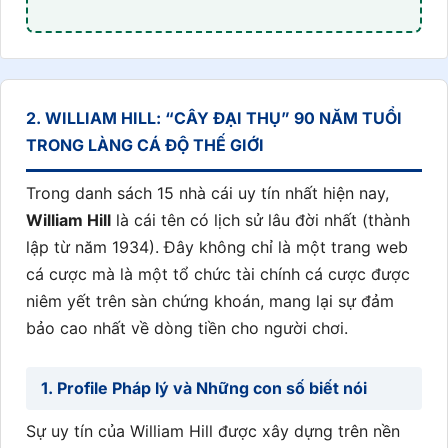
2. WILLIAM HILL: “CÂY ĐẠI THỤ” 90 NĂM TUỔI
TRONG LÀNG CÁ ĐỘ THẾ GIỚI
Trong danh sách 15 nhà cái uy tín nhất hiện nay,
William Hill
là cái tên có lịch sử lâu đời nhất (thành
lập từ năm 1934). Đây không chỉ là một trang web
cá cược mà là một tổ chức tài chính cá cược được
niêm yết trên sàn chứng khoán, mang lại sự đảm
bảo cao nhất về dòng tiền cho người chơi.
1. Profile Pháp lý và Những con số biết nói
Sự uy tín của William Hill được xây dựng trên nền