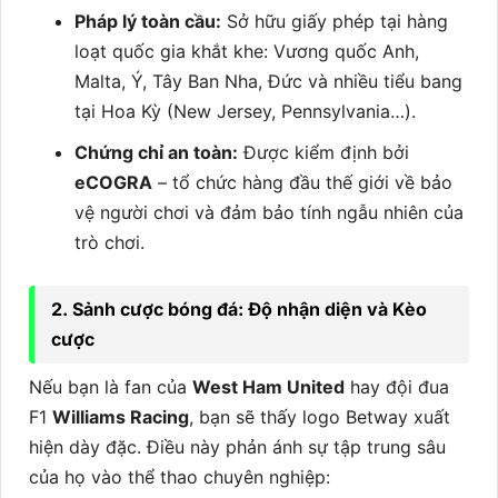
Pháp lý toàn cầu:
Sở hữu giấy phép tại hàng
loạt quốc gia khắt khe: Vương quốc Anh,
Malta, Ý, Tây Ban Nha, Đức và nhiều tiểu bang
tại Hoa Kỳ (New Jersey, Pennsylvania…).
Chứng chỉ an toàn:
Được kiểm định bởi
eCOGRA
– tổ chức hàng đầu thế giới về bảo
vệ người chơi và đảm bảo tính ngẫu nhiên của
trò chơi.
2. Sảnh cược bóng đá: Độ nhận diện và Kèo
cược
Nếu bạn là fan của
West Ham United
hay đội đua
F1
Williams Racing
, bạn sẽ thấy logo Betway xuất
hiện dày đặc. Điều này phản ánh sự tập trung sâu
của họ vào thể thao chuyên nghiệp: