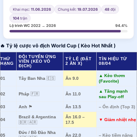
Khai mạc:
11.06.2026
Chung kết:
19.07.2026
48
đội
104
trận
Lộ trình WC 2022 → 2026
94.4%
🔥 Tỷ lệ cược vô địch World Cup ( Kèo Hot Nhất )
ĐỘI TUYỂN ỨNG
THỨ
TỶ LỆ (ĐẶT
TÍN HIỆU TỪ
VIÊN (KÈO VÔ
HẠNG
2 ĂN X)
08/04
ĐỊCH)
▲ Kèo thơm
01
Tây Ban Nha
🇪🇸
Ăn 9.0
(Favorite)
▲ Tăng mạnh
02
Pháp
🇫🇷
Ăn 11.0
sau Play-off
03
Anh
🏴󠁧󠁢󠁥󠁮󠁧󠁿
Ăn 13.5
– Ổn định (Top 3)
Brazil & Argentina
Ăn 16.0 –
04
▼ Giảm nhiệt nhẹ
🇧🇷 🇦🇷
17.5
Đức / Bồ Đào Nha
05
Ăn 22.0
– Kèo tiềm năng