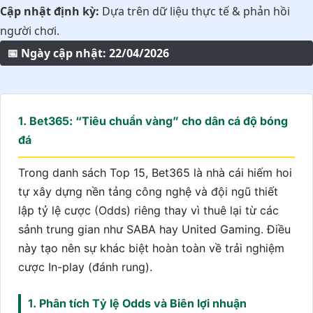
Cập nhật định kỳ:
Dựa trên dữ liệu thực tế & phản hồi
người chơi.
📅 Ngày cập nhật: 22/04/2026
1. Bet365: “Tiêu chuẩn vàng” cho dân cá độ bóng
đá
Trong danh sách Top 15, Bet365 là nhà cái hiếm hoi
tự xây dựng nền tảng công nghệ và đội ngũ thiết
lập tỷ lệ cược (Odds) riêng thay vì thuê lại từ các
sảnh trung gian như SABA hay United Gaming. Điều
này tạo nên sự khác biệt hoàn toàn về trải nghiệm
cược In-play (đánh rung).
1. Phân tích Tỷ lệ Odds và Biên lợi nhuận