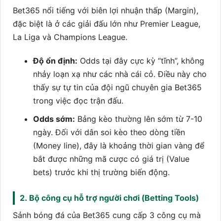
Bet365 nổi tiếng với biên lợi nhuận thấp (Margin),
đặc biệt là ở các giải đấu lớn như Premier League,
La Liga và Champions League.
Độ ổn định:
Odds tại đây cực kỳ “tĩnh”, không
nhảy loạn xạ như các nhà cái cỏ. Điều này cho
thấy sự tự tin của đội ngũ chuyên gia Bet365
trong việc đọc trận đấu.
Odds sớm:
Bảng kèo thường lên sớm từ 7-10
ngày. Đối với dân soi kèo theo dòng tiền
(Money line), đây là khoảng thời gian vàng để
bắt được những mã cược có giá trị (Value
bets) trước khi thị trường biến động.
2. Bộ công cụ hỗ trợ người chơi (Betting Tools)
Sảnh bóng đá của Bet365 cung cấp 3 công cụ mà