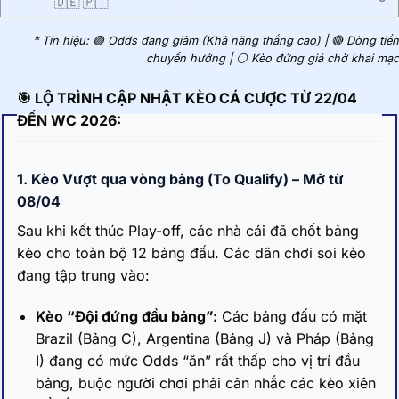
🇩🇪 🇵🇹
* Tín hiệu: 🟢 Odds đang giảm (Khả năng thắng cao) | 🔴 Dòng tiền
chuyển hướng | ⚪ Kèo đứng giá chờ khai mạc
🎯 LỘ TRÌNH CẬP NHẬT KÈO CÁ CƯỢC TỪ 22/04
ĐẾN WC 2026:
1. Kèo Vượt qua vòng bảng (To Qualify) – Mở từ
08/04
Sau khi kết thúc Play-off, các nhà cái đã chốt bảng
kèo cho toàn bộ 12 bảng đấu. Các dân chơi soi kèo
đang tập trung vào:
Kèo “Đội đứng đầu bảng”:
Các bảng đấu có mặt
Brazil (Bảng C), Argentina (Bảng J) và Pháp (Bảng
I) đang có mức Odds “ăn” rất thấp cho vị trí đầu
bảng, buộc người chơi phải cân nhắc các kèo xiên