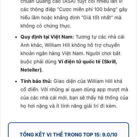
chuẩn Quảng cáo (ASA) tuýt còi nhiều lần vì
các thông điệp “Cược miễn phí 100 bảng” gây
hiểu lầm hoặc khẳng định “Giá tốt nhất” mà
không có chứng thực.
Quy định tại Việt Nam:
Tương tự các nhà cái
Anh khác, William Hill không hỗ trợ chuyển
khoản ngân hàng Việt Nam. Người chơi bắt
buộc phải dùng
Ví điện tử quốc tế (Skrill,
Neteller)
.
Tính bảo thủ:
Giao diện của William Hill khá
cổ điển. Với những ai quen dùng app mượt mà
của các nhà cái mới, bạn sẽ thấy hệ thống của
họ hơi nặng và ít tính năng giải trí đi kèm.
TỔNG KẾT VỊ THẾ TRONG TOP 15: 9.0/10