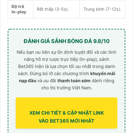
Độ trễ
Rất thấp (3-5s).
Trung bình (7-12s).
In-play
ĐÁNH GIÁ SẢNH BÓNG ĐÁ 9.8/10
Nếu bạn ưu tiên sự ổn định tuyệt đối và các tính
năng hỗ trợ cược trực tiếp (In-play), sảnh
Bet365 hiện là lựa chọn tối ưu nhất trong danh
sách. Đừng bỏ lỡ các chương trình
khuyến mãi
nạp đầu
và ưu đãi
thanh toán sớm
dành riêng
cho thị trường Việt Nam.
XEM CHI TIẾT & CẬP NHẬT LINK
VÀO BET365 MỚI NHẤT