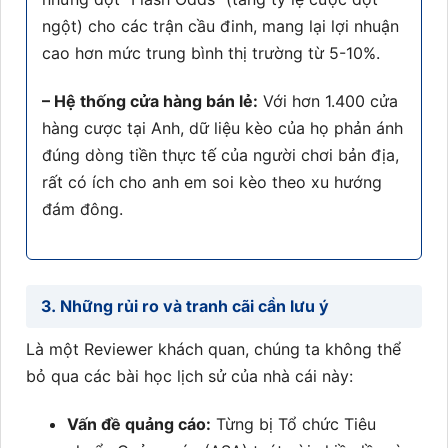
ngột) cho các trận cầu đinh, mang lại lợi nhuận
cao hơn mức trung bình thị trường từ 5-10%.
– Hệ thống cửa hàng bán lẻ:
Với hơn 1.400 cửa
hàng cược tại Anh, dữ liệu kèo của họ phản ánh
đúng dòng tiền thực tế của người chơi bản địa,
rất có ích cho anh em soi kèo theo xu hướng
đám đông.
3. Những rủi ro và tranh cãi cần lưu ý
Là một Reviewer khách quan, chúng ta không thể
bỏ qua các bài học lịch sử của nhà cái này:
Vấn đề quảng cáo:
Từng bị Tổ chức Tiêu