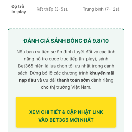
Độ trễ
Rất thấp (3-5s).
Trung bình (7-12s).
In-play
ĐÁNH GIÁ SẢNH BÓNG ĐÁ 9.8/10
Nếu bạn ưu tiên sự ổn định tuyệt đối và các tính
năng hỗ trợ cược trực tiếp (In-play), sảnh
Bet365 hiện là lựa chọn tối ưu nhất trong danh
sách. Đừng bỏ lỡ các chương trình
khuyến mãi
nạp đầu
và ưu đãi
thanh toán sớm
dành riêng
cho thị trường Việt Nam.
XEM CHI TIẾT & CẬP NHẬT LINK
VÀO BET365 MỚI NHẤT