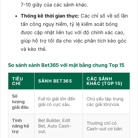
7-10 giây của các sảnh khác.
Thống kê thời gian thực:
Các chỉ số về số lần
tấn công nguy hiểm, tỷ lệ kiểm soát bóng
được cập nhật liên tục với độ chính xác cao,
giúp hỗ trợ tối đa cho việc phân tích kèo góc
và kèo thẻ.
So sánh sảnh Bet365 với mặt bằng chung Top 15
TIÊU
CÁC SẢNH
SẢNH BET365
CHÍ
KHÁC (TOP 15)
Số
Full từ giải lớn đến
Chủ yếu tập trung
lượng
giải cỏ cực sâu.
các giải lớn/vừa.
giải đấu
Tính
Bet Builder, Edit
Thường chỉ có
năng hỗ
Bet, Auto Cash-
Cash-out cơ bản.
trợ
out.