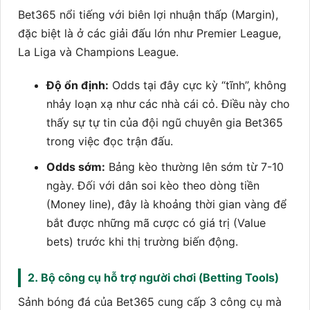
Bet365 nổi tiếng với biên lợi nhuận thấp (Margin),
đặc biệt là ở các giải đấu lớn như Premier League,
La Liga và Champions League.
Độ ổn định:
Odds tại đây cực kỳ “tĩnh”, không
nhảy loạn xạ như các nhà cái cỏ. Điều này cho
thấy sự tự tin của đội ngũ chuyên gia Bet365
trong việc đọc trận đấu.
Odds sớm:
Bảng kèo thường lên sớm từ 7-10
ngày. Đối với dân soi kèo theo dòng tiền
(Money line), đây là khoảng thời gian vàng để
bắt được những mã cược có giá trị (Value
bets) trước khi thị trường biến động.
2. Bộ công cụ hỗ trợ người chơi (Betting Tools)
Sảnh bóng đá của Bet365 cung cấp 3 công cụ mà