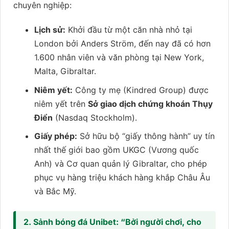
chuyên nghiệp:
Lịch sử:
Khởi đầu từ một căn nhà nhỏ tại
London bởi Anders Ström, đến nay đã có hơn
1.600 nhân viên và văn phòng tại New York,
Malta, Gibraltar.
Niêm yết:
Công ty mẹ (Kindred Group) được
niêm yết trên
Sở giao dịch chứng khoán Thụy
Điển
(Nasdaq Stockholm).
Giấy phép:
Sở hữu bộ “giấy thông hành” uy tín
nhất thế giới bao gồm UKGC (Vương quốc
Anh) và Cơ quan quản lý Gibraltar, cho phép
phục vụ hàng triệu khách hàng khắp Châu Âu
và Bắc Mỹ.
2. Sảnh bóng đá Unibet: “Bởi người chơi, cho