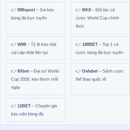
👉
888sport
– Soi kèo
👉
BK8
– Đối tác cá
bóng đá trực tuyến
cược World Cup chính
thức
👉
W88
– Tỷ lệ kèo nhà
👉
188BET
– Top 1 cá
cái cập nhật liên tục
cược bóng đá trực tuyến
👉
8Xbet
– Đại sứ World
👉
Dafabet
– Sảnh cược
Cup 2026, kèo thơm mỗi
thể thao quốc tế
ngày
👉
12BET
– Chuyên gia
kèo xiên bóng đá