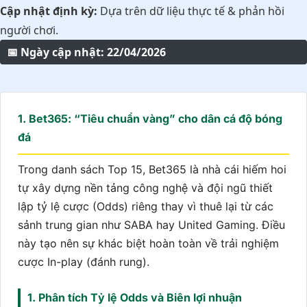
Cập nhật định kỳ:
Dựa trên dữ liệu thực tế & phản hồi
người chơi.
📅 Ngày cập nhật: 22/04/2026
1. Bet365: “Tiêu chuẩn vàng” cho dân cá độ bóng
đá
Trong danh sách Top 15, Bet365 là nhà cái hiếm hoi
tự xây dựng nền tảng công nghệ và đội ngũ thiết
lập tỷ lệ cược (Odds) riêng thay vì thuê lại từ các
sảnh trung gian như SABA hay United Gaming. Điều
này tạo nên sự khác biệt hoàn toàn về trải nghiệm
cược In-play (đánh rung).
1. Phân tích Tỷ lệ Odds và Biên lợi nhuận