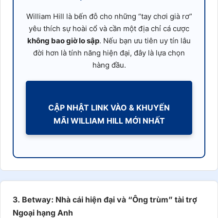
William Hill là bến đỗ cho những “tay chơi già rơ”
yêu thích sự hoài cổ và cần một địa chỉ cá cược
không bao giờ lo sập
. Nếu bạn ưu tiên uy tín lâu
đời hơn là tính năng hiện đại, đây là lựa chọn
hàng đầu.
CẬP NHẬT LINK VÀO & KHUYẾN
MÃI WILLIAM HILL MỚI NHẤT
3. Betway: Nhà cái hiện đại và “Ông trùm” tài trợ
Ngoại hạng Anh