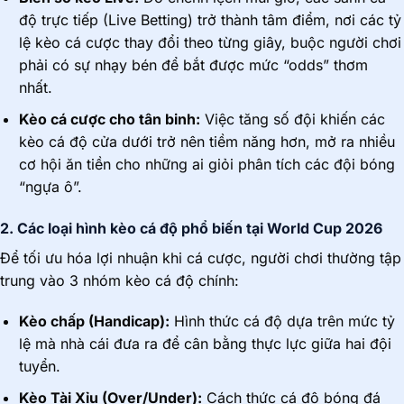
độ trực tiếp (Live Betting) trở thành tâm điểm, nơi các tỷ
lệ kèo cá cược thay đổi theo từng giây, buộc người chơi
phải có sự nhạy bén để bắt được mức “odds” thơm
nhất.
Kèo cá cược cho tân binh:
Việc tăng số đội khiến các
kèo cá độ cửa dưới trở nên tiềm năng hơn, mở ra nhiều
cơ hội ăn tiền cho những ai giỏi phân tích các đội bóng
“ngựa ô”.
2. Các loại hình kèo cá độ phổ biến tại World Cup 2026
Để tối ưu hóa lợi nhuận khi cá cược, người chơi thường tập
trung vào 3 nhóm kèo cá độ chính:
Kèo chấp (Handicap):
Hình thức cá độ dựa trên mức tỷ
lệ mà nhà cái đưa ra để cân bằng thực lực giữa hai đội
tuyển.
Kèo Tài Xỉu (Over/Under):
Cách thức cá độ bóng đá