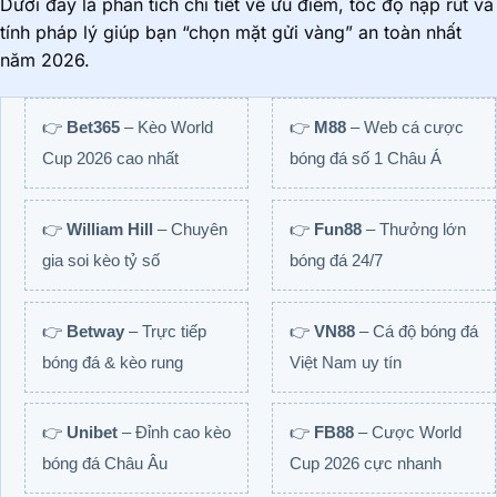
Dưới đây là phân tích chi tiết về ưu điểm, tốc độ nạp rút và
tính pháp lý giúp bạn “chọn mặt gửi vàng” an toàn nhất
năm 2026.
👉
Bet365
– Kèo World
👉
M88
– Web cá cược
Cup 2026 cao nhất
bóng đá số 1 Châu Á
👉
William Hill
– Chuyên
👉
Fun88
– Thưởng lớn
gia soi kèo tỷ số
bóng đá 24/7
👉
Betway
– Trực tiếp
👉
VN88
– Cá độ bóng đá
bóng đá & kèo rung
Việt Nam uy tín
👉
Unibet
– Đỉnh cao kèo
👉
FB88
– Cược World
bóng đá Châu Âu
Cup 2026 cực nhanh