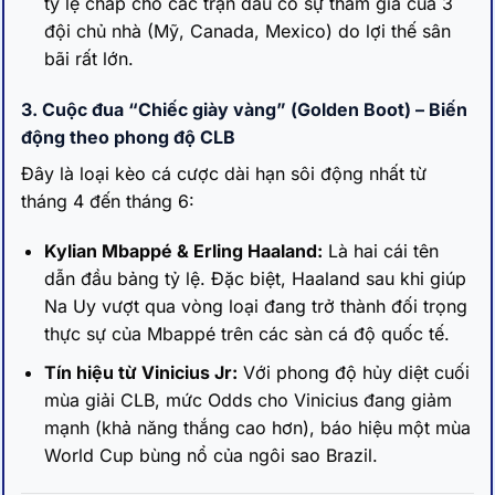
tỷ lệ chấp cho các trận đấu có sự tham gia của 3
đội chủ nhà (Mỹ, Canada, Mexico) do lợi thế sân
bãi rất lớn.
3. Cuộc đua “Chiếc giày vàng” (Golden Boot) – Biến
động theo phong độ CLB
Đây là loại kèo cá cược dài hạn sôi động nhất từ
tháng 4 đến tháng 6:
Kylian Mbappé & Erling Haaland:
Là hai cái tên
dẫn đầu bảng tỷ lệ. Đặc biệt, Haaland sau khi giúp
Na Uy vượt qua vòng loại đang trở thành đối trọng
thực sự của Mbappé trên các sàn cá độ quốc tế.
Tín hiệu từ Vinicius Jr:
Với phong độ hủy diệt cuối
mùa giải CLB, mức Odds cho Vinicius đang giảm
mạnh (khả năng thắng cao hơn), báo hiệu một mùa
World Cup bùng nổ của ngôi sao Brazil.