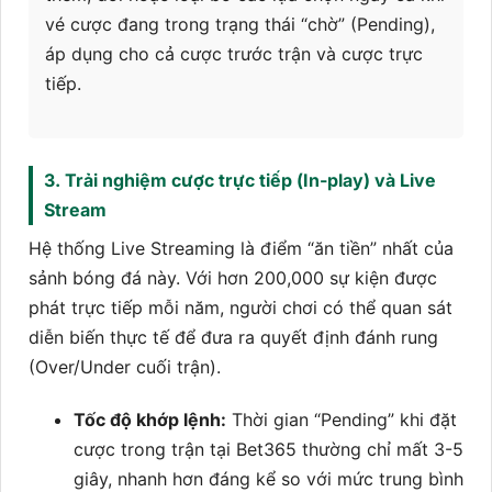
vé cược đang trong trạng thái “chờ” (Pending),
áp dụng cho cả cược trước trận và cược trực
tiếp.
3. Trải nghiệm cược trực tiếp (In-play) và Live
Stream
Hệ thống Live Streaming là điểm “ăn tiền” nhất của
sảnh bóng đá này. Với hơn 200,000 sự kiện được
phát trực tiếp mỗi năm, người chơi có thể quan sát
diễn biến thực tế để đưa ra quyết định đánh rung
(Over/Under cuối trận).
Tốc độ khớp lệnh:
Thời gian “Pending” khi đặt
cược trong trận tại Bet365 thường chỉ mất 3-5
giây, nhanh hơn đáng kể so với mức trung bình