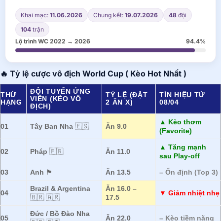
Khai mạc:
11.06.2026
Chung kết:
19.07.2026
48
đội
104
trận
Lộ trình WC 2022 → 2026
94.4%
🔥 Tỷ lệ cược vô địch World Cup ( Kèo Hot Nhất )
ĐỘI TUYỂN ỨNG
THỨ
TỶ LỆ (ĐẶT
TÍN HIỆU TỪ
VIÊN (KÈO VÔ
HẠNG
2 ĂN X)
08/04
ĐỊCH)
▲ Kèo thơm
01
Tây Ban Nha
🇪🇸
Ăn 9.0
(Favorite)
▲ Tăng mạnh
02
Pháp
🇫🇷
Ăn 11.0
sau Play-off
03
Anh
🏴󠁧󠁢󠁥󠁮󠁧󠁿
Ăn 13.5
– Ổn định (Top 3)
Brazil & Argentina
Ăn 16.0 –
04
▼ Giảm nhiệt nhẹ
🇧🇷 🇦🇷
17.5
Đức / Bồ Đào Nha
05
Ăn 22.0
– Kèo tiềm năng