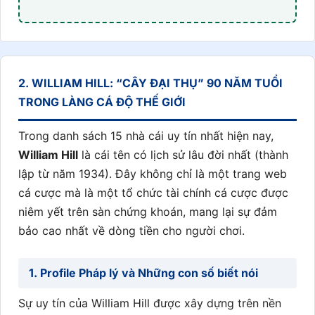
2. WILLIAM HILL: “CÂY ĐẠI THỤ” 90 NĂM TUỔI
TRONG LÀNG CÁ ĐỘ THẾ GIỚI
Trong danh sách 15 nhà cái uy tín nhất hiện nay,
William Hill
là cái tên có lịch sử lâu đời nhất (thành
lập từ năm 1934). Đây không chỉ là một trang web
cá cược mà là một tổ chức tài chính cá cược được
niêm yết trên sàn chứng khoán, mang lại sự đảm
bảo cao nhất về dòng tiền cho người chơi.
1. Profile Pháp lý và Những con số biết nói
Sự uy tín của William Hill được xây dựng trên nền