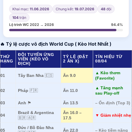
Khai mạc:
11.06.2026
Chung kết:
19.07.2026
48
đội
104
trận
Lộ trình WC 2022 → 2026
94.4%
🔥 Tỷ lệ cược vô địch World Cup ( Kèo Hot Nhất )
ĐỘI TUYỂN ỨNG
THỨ
TỶ LỆ (ĐẶT
TÍN HIỆU TỪ
VIÊN (KÈO VÔ
HẠNG
2 ĂN X)
08/04
ĐỊCH)
▲ Kèo thơm
01
Tây Ban Nha
🇪🇸
Ăn 9.0
(Favorite)
▲ Tăng mạnh
02
Pháp
🇫🇷
Ăn 11.0
sau Play-off
03
Anh
🏴󠁧󠁢󠁥󠁮󠁧󠁿
Ăn 13.5
– Ổn định (Top 3)
Brazil & Argentina
Ăn 16.0 –
04
▼ Giảm nhiệt nhẹ
🇧🇷 🇦🇷
17.5
Đức / Bồ Đào Nha
05
Ăn 22.0
– Kèo tiềm năng