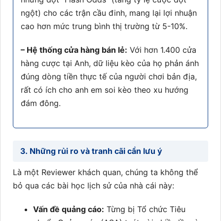
ngột) cho các trận cầu đinh, mang lại lợi nhuận
cao hơn mức trung bình thị trường từ 5-10%.
– Hệ thống cửa hàng bán lẻ:
Với hơn 1.400 cửa
hàng cược tại Anh, dữ liệu kèo của họ phản ánh
đúng dòng tiền thực tế của người chơi bản địa,
rất có ích cho anh em soi kèo theo xu hướng
đám đông.
3. Những rủi ro và tranh cãi cần lưu ý
Là một Reviewer khách quan, chúng ta không thể
bỏ qua các bài học lịch sử của nhà cái này:
Vấn đề quảng cáo:
Từng bị Tổ chức Tiêu