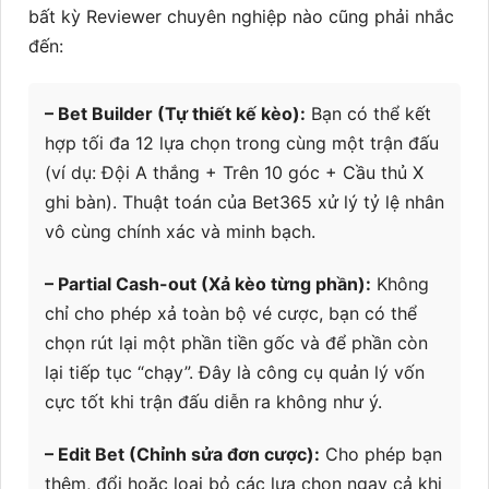
bất kỳ Reviewer chuyên nghiệp nào cũng phải nhắc
đến:
– Bet Builder (Tự thiết kế kèo):
Bạn có thể kết
hợp tối đa 12 lựa chọn trong cùng một trận đấu
(ví dụ: Đội A thắng + Trên 10 góc + Cầu thủ X
ghi bàn). Thuật toán của Bet365 xử lý tỷ lệ nhân
vô cùng chính xác và minh bạch.
– Partial Cash-out (Xả kèo từng phần):
Không
chỉ cho phép xả toàn bộ vé cược, bạn có thể
chọn rút lại một phần tiền gốc và để phần còn
lại tiếp tục “chạy”. Đây là công cụ quản lý vốn
cực tốt khi trận đấu diễn ra không như ý.
– Edit Bet (Chỉnh sửa đơn cược):
Cho phép bạn
thêm, đổi hoặc loại bỏ các lựa chọn ngay cả khi