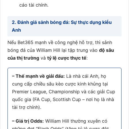
cáo tài chính.
2. Đánh giá sảnh bóng đá: Sự thực dụng kiểu
Anh
Nếu Bet365 mạnh về công nghệ hỗ trợ, thì sảnh
bóng đá của William Hill lại tập trung vào
độ sâu
của thị trường
và
tỷ lệ cược thực tế
:
– Thế mạnh về giải đấu:
Là nhà cái Anh, họ
cung cấp chiều sâu kèo cược kinh khủng tại
Premier League, Championship và các giải Cup
quốc gia (FA Cup, Scottish Cup – nơi họ là nhà
tài trợ chính).
– Giá trị Odds:
William Hill thường xuyên có
những đợt “Flash Odds” (tăng tỷ lệ cược đột