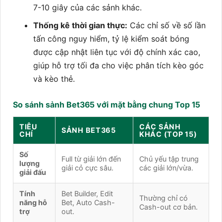
7-10 giây của các sảnh khác.
Thống kê thời gian thực:
Các chỉ số về số lần
tấn công nguy hiểm, tỷ lệ kiểm soát bóng
được cập nhật liên tục với độ chính xác cao,
giúp hỗ trợ tối đa cho việc phân tích kèo góc
và kèo thẻ.
So sánh sảnh Bet365 với mặt bằng chung Top 15
TIÊU
CÁC SẢNH
SẢNH BET365
CHÍ
KHÁC (TOP 15)
Số
Full từ giải lớn đến
Chủ yếu tập trung
lượng
giải cỏ cực sâu.
các giải lớn/vừa.
giải đấu
Tính
Bet Builder, Edit
Thường chỉ có
năng hỗ
Bet, Auto Cash-
Cash-out cơ bản.
trợ
out.