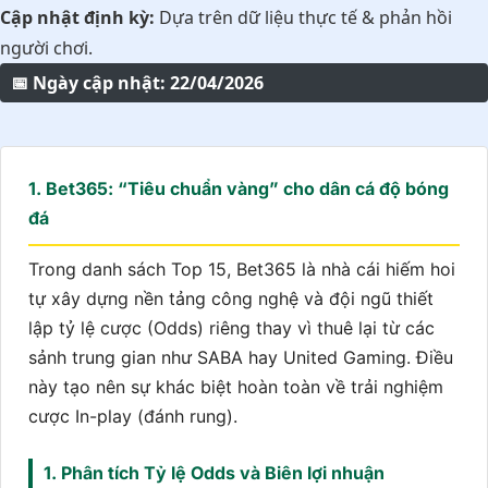
Cập nhật định kỳ:
Dựa trên dữ liệu thực tế & phản hồi
người chơi.
📅 Ngày cập nhật: 22/04/2026
1. Bet365: “Tiêu chuẩn vàng” cho dân cá độ bóng
đá
Trong danh sách Top 15, Bet365 là nhà cái hiếm hoi
tự xây dựng nền tảng công nghệ và đội ngũ thiết
lập tỷ lệ cược (Odds) riêng thay vì thuê lại từ các
sảnh trung gian như SABA hay United Gaming. Điều
này tạo nên sự khác biệt hoàn toàn về trải nghiệm
cược In-play (đánh rung).
1. Phân tích Tỷ lệ Odds và Biên lợi nhuận