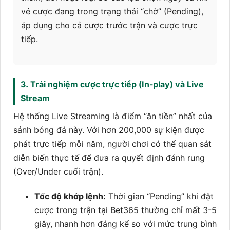
vé cược đang trong trạng thái “chờ” (Pending),
áp dụng cho cả cược trước trận và cược trực
tiếp.
3. Trải nghiệm cược trực tiếp (In-play) và Live
Stream
Hệ thống Live Streaming là điểm “ăn tiền” nhất của
sảnh bóng đá này. Với hơn 200,000 sự kiện được
phát trực tiếp mỗi năm, người chơi có thể quan sát
diễn biến thực tế để đưa ra quyết định đánh rung
(Over/Under cuối trận).
Tốc độ khớp lệnh:
Thời gian “Pending” khi đặt
cược trong trận tại Bet365 thường chỉ mất 3-5
giây, nhanh hơn đáng kể so với mức trung bình