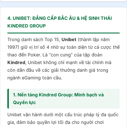
4. UNIBET: ĐẲNG CẤP BẮC ÂU & HỆ SINH THÁI
KINDRED GROUP
Trong danh sách Top 15,
Unibet
(thành lập năm
1997) giữ vị trí số 4 nhờ sự toàn diện từ cá cược thể
thao đến Poker. Là “con cưng” của tập đoàn
Kindred
, Unibet không chỉ mạnh về tài chính mà
còn dẫn đầu về các giải thưởng danh giá trong
ngành eGaming toàn cầu.
1. Nền tảng Kindred Group: Minh bạch và
Quyền lực
Unibet vận hành dưới một cấu trúc pháp lý đa quốc
gia, đảm bảo quyền lợi tối đa cho người chơi