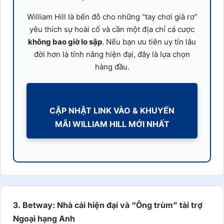
William Hill là bến đỗ cho những “tay chơi già rơ”
yêu thích sự hoài cổ và cần một địa chỉ cá cược
không bao giờ lo sập
. Nếu bạn ưu tiên uy tín lâu
đời hơn là tính năng hiện đại, đây là lựa chọn
hàng đầu.
CẬP NHẬT LINK VÀO & KHUYẾN
MÃI WILLIAM HILL MỚI NHẤT
3. Betway: Nhà cái hiện đại và “Ông trùm” tài trợ
Ngoại hạng Anh