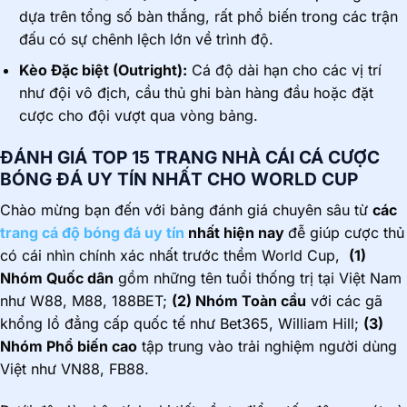
dựa trên tổng số bàn thắng, rất phổ biến trong các trận
đấu có sự chênh lệch lớn về trình độ.
Kèo Đặc biệt (Outright):
Cá độ dài hạn cho các vị trí
như đội vô địch, cầu thủ ghi bàn hàng đầu hoặc đặt
cược cho đội vượt qua vòng bảng.
ĐÁNH GIÁ TOP 15 TRANG NHÀ CÁI CÁ CƯỢC
BÓNG ĐÁ UY TÍN NHẤT CHO WORLD CUP
Chào mừng bạn đến với bảng đánh giá chuyên sâu từ
các
trang cá độ bóng đá uy tín
nhất hiện nay
đễ giúp cược thủ
có cái nhìn chính xác nhất trước thềm World Cup,
(1)
Nhóm Quốc dân
gồm những tên tuổi thống trị tại Việt Nam
như W88, M88, 188BET;
(2) Nhóm Toàn cầu
với các gã
khổng lồ đẳng cấp quốc tế như Bet365, William Hill;
(3)
Nhóm Phổ biến cao
tập trung vào trải nghiệm người dùng
Việt như VN88, FB88.