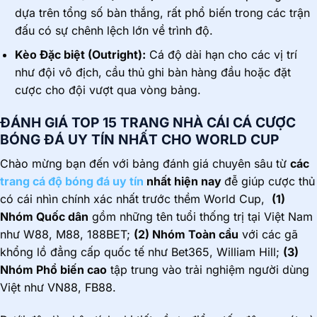
dựa trên tổng số bàn thắng, rất phổ biến trong các trận
đấu có sự chênh lệch lớn về trình độ.
Kèo Đặc biệt (Outright):
Cá độ dài hạn cho các vị trí
như đội vô địch, cầu thủ ghi bàn hàng đầu hoặc đặt
cược cho đội vượt qua vòng bảng.
ĐÁNH GIÁ TOP 15 TRANG NHÀ CÁI CÁ CƯỢC
BÓNG ĐÁ UY TÍN NHẤT CHO WORLD CUP
Chào mừng bạn đến với bảng đánh giá chuyên sâu từ
các
trang cá độ bóng đá uy tín
nhất hiện nay
đễ giúp cược thủ
có cái nhìn chính xác nhất trước thềm World Cup,
(1)
Nhóm Quốc dân
gồm những tên tuổi thống trị tại Việt Nam
như W88, M88, 188BET;
(2) Nhóm Toàn cầu
với các gã
khổng lồ đẳng cấp quốc tế như Bet365, William Hill;
(3)
Nhóm Phổ biến cao
tập trung vào trải nghiệm người dùng
Việt như VN88, FB88.