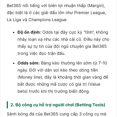
Bet365 nổi tiếng với biên lợi nhuận thấp (Margin),
đặc biệt là ở các giải đấu lớn như Premier League,
La Liga và Champions League.
Độ ổn định:
Odds tại đây cực kỳ “tĩnh”, không
nhảy loạn xạ như các nhà cái cỏ. Điều này cho
thấy sự tự tin của đội ngũ chuyên gia Bet365
trong việc đọc trận đấu.
Odds sớm:
Bảng kèo thường lên sớm từ 7-10
ngày. Đối với dân soi kèo theo dòng tiền
(Money line), đây là khoảng thời gian vàng để
bắt được những mã cược có giá trị (Value
bets) trước khi thị trường biến động.
2. Bộ công cụ hỗ trợ người chơi (Betting Tools)
Sảnh bóng đá của Bet365 cung cấp 3 công cụ mà