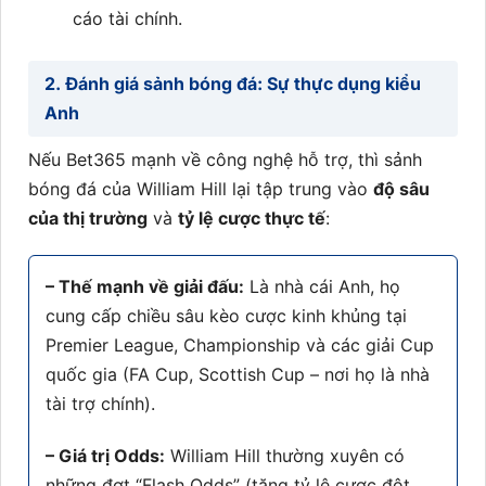
cáo tài chính.
2. Đánh giá sảnh bóng đá: Sự thực dụng kiểu
Anh
Nếu Bet365 mạnh về công nghệ hỗ trợ, thì sảnh
bóng đá của William Hill lại tập trung vào
độ sâu
của thị trường
và
tỷ lệ cược thực tế
:
– Thế mạnh về giải đấu:
Là nhà cái Anh, họ
cung cấp chiều sâu kèo cược kinh khủng tại
Premier League, Championship và các giải Cup
quốc gia (FA Cup, Scottish Cup – nơi họ là nhà
tài trợ chính).
– Giá trị Odds:
William Hill thường xuyên có
những đợt “Flash Odds” (tăng tỷ lệ cược đột