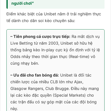
người chơi”
Điểm khác biệt của Unibet nằm ở trải nghiệm thực
tế dành cho dân soi kèo chuyên sâu:
– Tiên phong cá cược trực tiếp:
Ra mắt dịch vụ
Live Betting từ năm 2003, Unibet sở hữu hệ
thống bảng kèo In-play cực kỳ ổn định với tỷ lệ
Odds nhảy theo thời gian thực (Real-time) vô
cùng nhạy bén.
– Ưu đãi cho fan bóng đá:
Unibet là đối tác
chiến lược của nhiều CLB lớn như Ajax,
Glasgow Rangers, Club Brugge. Điều này mang
lại các kèo đặc quyền (Special Markets) cho
các trận đấu có sự góp mặt của các đội bóng
này.