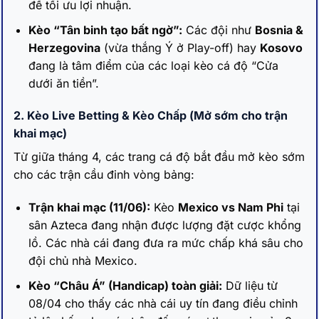
để tối ưu lợi nhuận.
Kèo “Tân binh tạo bất ngờ”:
Các đội như
Bosnia &
Herzegovina
(vừa thắng Ý ở Play-off) hay
Kosovo
đang là tâm điểm của các loại kèo cá độ “Cửa
dưới ăn tiền”.
2. Kèo Live Betting & Kèo Chấp (Mở sớm cho trận
khai mạc)
Từ giữa tháng 4, các trang cá độ bắt đầu mở kèo sớm
cho các trận cầu đinh vòng bảng:
Trận khai mạc (11/06):
Kèo
Mexico vs Nam Phi
tại
sân Azteca đang nhận được lượng đặt cược khổng
lồ. Các nhà cái đang đưa ra mức chấp khá sâu cho
đội chủ nhà Mexico.
Kèo “Châu Á” (Handicap) toàn giải:
Dữ liệu từ
08/04 cho thấy các nhà cái uy tín đang điều chỉnh