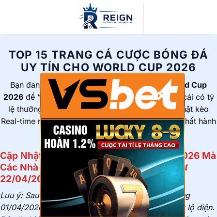
Bỏ
qua
nội
dung
TOP 15 TRANG CÁ CƯỢC BÓNG ĐÁ
UY TÍN CHO WORLD CUP 2026
Bạn đang tìm kiếm
trang cá cược bóng đá World Cup
×
2026
để “về bờ” an toàn? Xem ngay Top 15 nhà cái có tỷ
lệ thưởng cao nhất, khuyến mãi khủng và cập nhật kèo
Real-time nhanh nhất cho kỳ đại hội bóng đá lớn nhất hành
tinh.
Cập Nhật Các Kèo Cá Cược World Cup 2026 Mà
Các Nhà Cái Uy Tín Đang Ra (Giai đoạn từ
22/04/2026 đến khai mạc 11/06/2026)
Lưu ý: Sau khi vòng Play-off kết thúc vào rạng sáng
01/04/2026, danh sách 48 đội tuyển đã chính thức lộ diện.