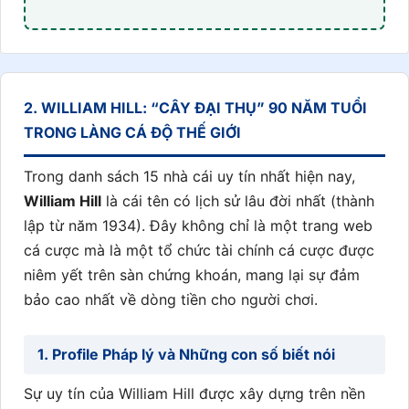
2. WILLIAM HILL: “CÂY ĐẠI THỤ” 90 NĂM TUỔI
TRONG LÀNG CÁ ĐỘ THẾ GIỚI
Trong danh sách 15 nhà cái uy tín nhất hiện nay,
William Hill
là cái tên có lịch sử lâu đời nhất (thành
lập từ năm 1934). Đây không chỉ là một trang web
cá cược mà là một tổ chức tài chính cá cược được
niêm yết trên sàn chứng khoán, mang lại sự đảm
bảo cao nhất về dòng tiền cho người chơi.
1. Profile Pháp lý và Những con số biết nói
Sự uy tín của William Hill được xây dựng trên nền