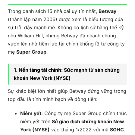
Trong danh sách 15 nhà cái uy tín nhất,
Betway
(thành lập năm 2006) được xem là biểu tượng của
sự trỗi dậy mạnh mẽ. Không có lịch sử hàng thế kỷ
như William Hill, nhưng Betway đã nhanh chóng
vươn lên nhờ tiềm lực tài chính khổng lồ từ công ty
mẹ
Super Group
.
1. Nền tảng tài chính: Sức mạnh từ sàn chứng
khoán New York (NYSE)
Sự khác biệt lớn nhất giúp Betway đứng vững trong
top đầu là tính minh bạch về dòng tiền:
Niêm yết:
Công ty mẹ Super Group chính thức
niêm yết trên
Sở giao dịch chứng khoán New
York (NYSE)
vào tháng 1/2022 với mã
SGHC
.