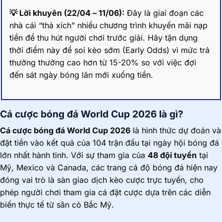
💡 Lời khuyên (22/04 – 11/06):
Đây là giai đoạn các
nhà cái “thả xích” nhiều chương trình khuyến mãi nạp
tiền để thu hút người chơi trước giải. Hãy tận dụng
thời điểm này để soi kèo sớm (Early Odds) vì mức trả
thưởng thường cao hơn từ 15-20% so với việc đợi
đến sát ngày bóng lăn mới xuống tiền.
Cá cược bóng đá World Cup 2026 là gì?
Cá cược bóng đá World Cup 2026
là hình thức dự đoán và
đặt tiền vào kết quả của 104 trận đấu tại ngày hội bóng đá
lớn nhất hành tinh. Với sự tham gia của
48 đội tuyển
tại
Mỹ, Mexico và Canada, các trang cá độ bóng đá hiện nay
đóng vai trò là sàn giao dịch kèo cược trực tuyến, cho
phép người chơi tham gia cá đặt cược dựa trên các diễn
biến thực tế từ sân cỏ Bắc Mỹ.