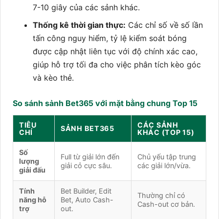
7-10 giây của các sảnh khác.
Thống kê thời gian thực:
Các chỉ số về số lần
tấn công nguy hiểm, tỷ lệ kiểm soát bóng
được cập nhật liên tục với độ chính xác cao,
giúp hỗ trợ tối đa cho việc phân tích kèo góc
và kèo thẻ.
So sánh sảnh Bet365 với mặt bằng chung Top 15
TIÊU
CÁC SẢNH
SẢNH BET365
CHÍ
KHÁC (TOP 15)
Số
Full từ giải lớn đến
Chủ yếu tập trung
lượng
giải cỏ cực sâu.
các giải lớn/vừa.
giải đấu
Tính
Bet Builder, Edit
Thường chỉ có
năng hỗ
Bet, Auto Cash-
Cash-out cơ bản.
trợ
out.