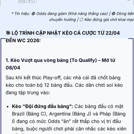
🇩🇪 🇵🇹
* Tín hiệu: 🟢 Odds đang giảm (Khả năng thắng cao) | 🔴 Dòng tiền
chuyển hướng | ⚪ Kèo đứng giá chờ khai mạc
🎯 LỘ TRÌNH CẬP NHẬT KÈO CÁ CƯỢC TỪ 22/04
ĐẾN WC 2026:
1. Kèo Vượt qua vòng bảng (To Qualify) – Mở từ
08/04
Sau khi kết thúc Play-off, các nhà cái đã chốt bảng
kèo cho toàn bộ 12 bảng đấu. Các dân chơi soi kèo
đang tập trung vào:
Kèo “Đội đứng đầu bảng”:
Các bảng đấu có mặt
Brazil (Bảng C), Argentina (Bảng J) và Pháp (Bảng
I) đang có mức Odds “ăn” rất thấp cho vị trí đầu
bảng, buộc người chơi phải cân nhắc các kèo xiên