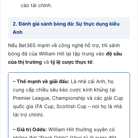
cáo tài chính.
2. Đánh giá sảnh bóng đá: Sự thực dụng kiểu
Anh
Nếu Bet365 mạnh về công nghệ hỗ trợ, thì sảnh
bóng đá của William Hill lại tập trung vào
độ sâu
của thị trường
và
tỷ lệ cược thực tế
:
– Thế mạnh về giải đấu:
Là nhà cái Anh, họ
cung cấp chiều sâu kèo cược kinh khủng tại
Premier League, Championship và các giải Cup
quốc gia (FA Cup, Scottish Cup – nơi họ là nhà
tài trợ chính).
– Giá trị Odds:
William Hill thường xuyên có
những đợt “Flash Odds” (tăng tỷ lệ cược đột