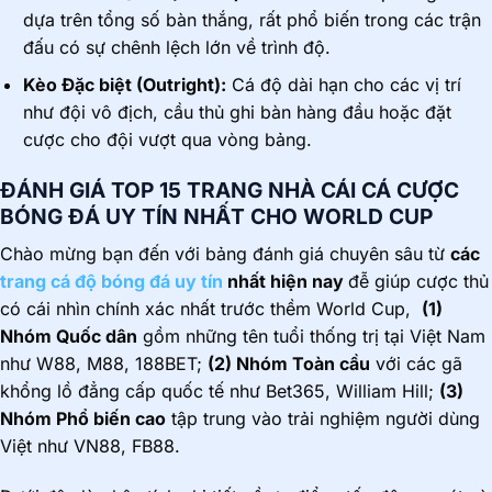
dựa trên tổng số bàn thắng, rất phổ biến trong các trận
đấu có sự chênh lệch lớn về trình độ.
Kèo Đặc biệt (Outright):
Cá độ dài hạn cho các vị trí
như đội vô địch, cầu thủ ghi bàn hàng đầu hoặc đặt
cược cho đội vượt qua vòng bảng.
ĐÁNH GIÁ TOP 15 TRANG NHÀ CÁI CÁ CƯỢC
BÓNG ĐÁ UY TÍN NHẤT CHO WORLD CUP
Chào mừng bạn đến với bảng đánh giá chuyên sâu từ
các
trang cá độ bóng đá uy tín
nhất hiện nay
đễ giúp cược thủ
có cái nhìn chính xác nhất trước thềm World Cup,
(1)
Nhóm Quốc dân
gồm những tên tuổi thống trị tại Việt Nam
như W88, M88, 188BET;
(2) Nhóm Toàn cầu
với các gã
khổng lồ đẳng cấp quốc tế như Bet365, William Hill;
(3)
Nhóm Phổ biến cao
tập trung vào trải nghiệm người dùng
Việt như VN88, FB88.