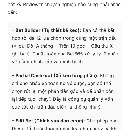
bất kỳ Reviewer chuyên nghiệp nào cũng phải nhắc
đến:
– Bet Builder (Tự thiết kế kèo):
Bạn có thể kết
hợp tối đa 12 lựa chọn trong cùng một trận đấu
(ví dụ: Đội A thắng + Trên 10 góc + Cầu thủ X
ghi bàn). Thuật toán của Bet365 xử lý tỷ lệ nhân
vô cùng chính xác và minh bạch.
– Partial Cash-out (Xả kèo từng phần):
Không
chỉ cho phép xả toàn bộ vé cược, bạn có thể
chọn rút lại một phần tiền gốc và để phần còn
lại tiếp tục “chạy”. Đây là công cụ quản lý vốn
cực tốt khi trận đấu diễn ra không như ý.
– Edit Bet (Chỉnh sửa đơn cược):
Cho phép bạn
thêm, đổi hoặc loại bỏ các lựa chọn ngay cả khi