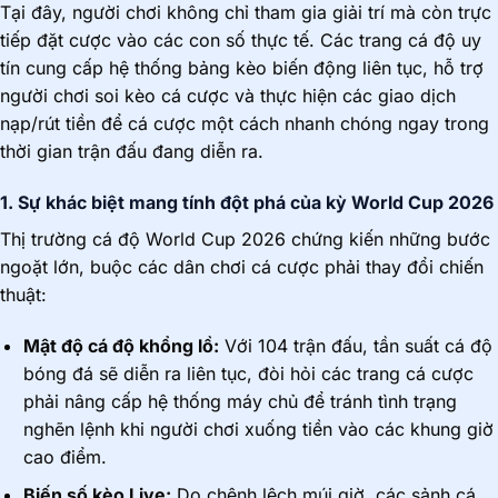
Tại đây, người chơi không chỉ tham gia giải trí mà còn trực
tiếp đặt cược vào các con số thực tế. Các trang cá độ uy
tín cung cấp hệ thống bảng kèo biến động liên tục, hỗ trợ
người chơi soi kèo cá cược và thực hiện các giao dịch
nạp/rút tiền để cá cược một cách nhanh chóng ngay trong
thời gian trận đấu đang diễn ra.
1. Sự khác biệt mang tính đột phá của kỳ World Cup 2026
Thị trường cá độ World Cup 2026 chứng kiến những bước
ngoặt lớn, buộc các dân chơi cá cược phải thay đổi chiến
thuật:
Mật độ cá độ khổng lồ:
Với 104 trận đấu, tần suất cá độ
bóng đá sẽ diễn ra liên tục, đòi hỏi các trang cá cược
phải nâng cấp hệ thống máy chủ để tránh tình trạng
nghẽn lệnh khi người chơi xuống tiền vào các khung giờ
cao điểm.
Biến số kèo Live:
Do chênh lệch múi giờ, các sảnh cá