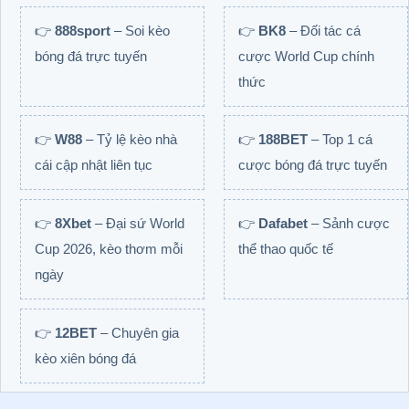
👉
888sport
– Soi kèo
👉
BK8
– Đối tác cá
bóng đá trực tuyến
cược World Cup chính
thức
👉
W88
– Tỷ lệ kèo nhà
👉
188BET
– Top 1 cá
cái cập nhật liên tục
cược bóng đá trực tuyến
👉
8Xbet
– Đại sứ World
👉
Dafabet
– Sảnh cược
Cup 2026, kèo thơm mỗi
thể thao quốc tế
ngày
👉
12BET
– Chuyên gia
kèo xiên bóng đá