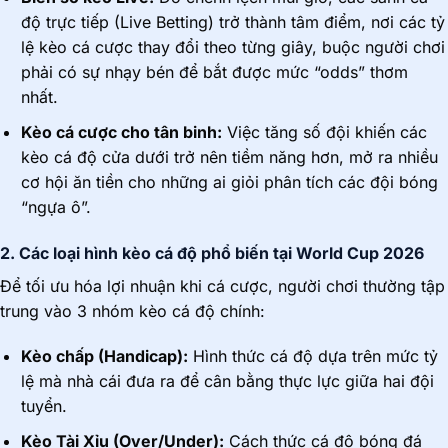
độ trực tiếp (Live Betting) trở thành tâm điểm, nơi các tỷ
lệ kèo cá cược thay đổi theo từng giây, buộc người chơi
phải có sự nhạy bén để bắt được mức “odds” thơm
nhất.
Kèo cá cược cho tân binh:
Việc tăng số đội khiến các
kèo cá độ cửa dưới trở nên tiềm năng hơn, mở ra nhiều
cơ hội ăn tiền cho những ai giỏi phân tích các đội bóng
“ngựa ô”.
2. Các loại hình kèo cá độ phổ biến tại World Cup 2026
Để tối ưu hóa lợi nhuận khi cá cược, người chơi thường tập
trung vào 3 nhóm kèo cá độ chính:
Kèo chấp (Handicap):
Hình thức cá độ dựa trên mức tỷ
lệ mà nhà cái đưa ra để cân bằng thực lực giữa hai đội
tuyển.
Kèo Tài Xỉu (Over/Under):
Cách thức cá độ bóng đá