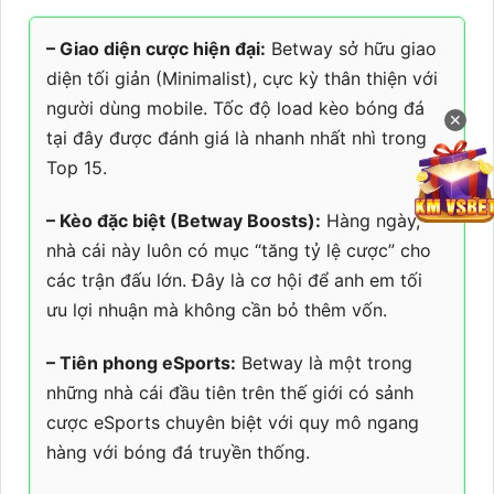
– Giao diện cược hiện đại:
Betway sở hữu giao
diện tối giản (Minimalist), cực kỳ thân thiện với
người dùng mobile. Tốc độ load kèo bóng đá
✕
tại đây được đánh giá là nhanh nhất nhì trong
Top 15.
– Kèo đặc biệt (Betway Boosts):
Hàng ngày,
nhà cái này luôn có mục “tăng tỷ lệ cược” cho
các trận đấu lớn. Đây là cơ hội để anh em tối
ưu lợi nhuận mà không cần bỏ thêm vốn.
– Tiên phong eSports:
Betway là một trong
những nhà cái đầu tiên trên thế giới có sảnh
cược eSports chuyên biệt với quy mô ngang
hàng với bóng đá truyền thống.