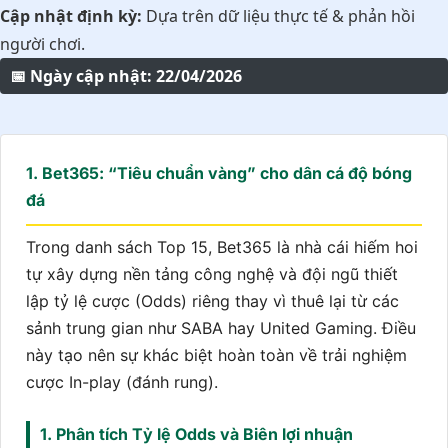
Cập nhật định kỳ:
Dựa trên dữ liệu thực tế & phản hồi
người chơi.
📅 Ngày cập nhật: 22/04/2026
1. Bet365: “Tiêu chuẩn vàng” cho dân cá độ bóng
đá
Trong danh sách Top 15, Bet365 là nhà cái hiếm hoi
tự xây dựng nền tảng công nghệ và đội ngũ thiết
lập tỷ lệ cược (Odds) riêng thay vì thuê lại từ các
sảnh trung gian như SABA hay United Gaming. Điều
này tạo nên sự khác biệt hoàn toàn về trải nghiệm
cược In-play (đánh rung).
1. Phân tích Tỷ lệ Odds và Biên lợi nhuận