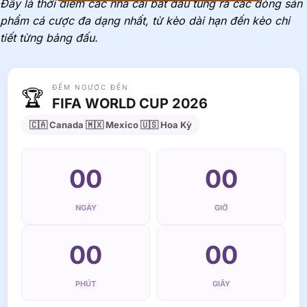
Đây là thời điểm các nhà cái bắt đầu tung ra các dòng sản
phẩm cá cược đa dạng nhất, từ kèo dài hạn đến kèo chi
tiết từng bảng đấu.
ĐẾM NGƯỢC ĐẾN
🏆
FIFA WORLD CUP 2026
🇨🇦
Canada
🇲🇽
Mexico
🇺🇸
Hoa Kỳ
00
00
NGÀY
GIỜ
00
00
PHÚT
GIÂY