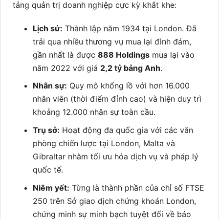
tảng quản trị doanh nghiệp cực kỳ khắt khe:
Lịch sử:
Thành lập năm 1934 tại London. Đã
trải qua nhiều thương vụ mua lại đình đám,
gần nhất là được
888 Holdings
mua lại vào
năm 2022 với giá
2,2 tỷ bảng Anh
.
Nhân sự:
Quy mô khổng lồ với hơn 16.000
nhân viên (thời điểm đỉnh cao) và hiện duy trì
khoảng 12.000 nhân sự toàn cầu.
Trụ sở:
Hoạt động đa quốc gia với các văn
phòng chiến lược tại London, Malta và
Gibraltar nhằm tối ưu hóa dịch vụ và pháp lý
quốc tế.
Niêm yết:
Từng là thành phần của chỉ số FTSE
250 trên Sở giao dịch chứng khoán London,
chứng minh sự minh bạch tuyệt đối về báo