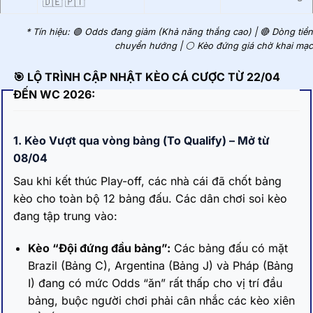
🇩🇪 🇵🇹
* Tín hiệu: 🟢 Odds đang giảm (Khả năng thắng cao) | 🔴 Dòng tiền
chuyển hướng | ⚪ Kèo đứng giá chờ khai mạc
🎯 LỘ TRÌNH CẬP NHẬT KÈO CÁ CƯỢC TỪ 22/04
ĐẾN WC 2026:
1. Kèo Vượt qua vòng bảng (To Qualify) – Mở từ
08/04
Sau khi kết thúc Play-off, các nhà cái đã chốt bảng
kèo cho toàn bộ 12 bảng đấu. Các dân chơi soi kèo
đang tập trung vào:
Kèo “Đội đứng đầu bảng”:
Các bảng đấu có mặt
Brazil (Bảng C), Argentina (Bảng J) và Pháp (Bảng
I) đang có mức Odds “ăn” rất thấp cho vị trí đầu
bảng, buộc người chơi phải cân nhắc các kèo xiên