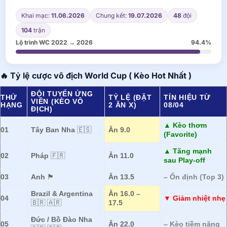
Khai mạc:
11.06.2026
Chung kết:
19.07.2026
48
đội
104
trận
Lộ trình WC 2022 → 2026
94.4%
🔥 Tỷ lệ cược vô địch World Cup ( Kèo Hot Nhất )
ĐỘI TUYỂN ỨNG
THỨ
TỶ LỆ (ĐẶT
TÍN HIỆU TỪ
VIÊN (KÈO VÔ
HẠNG
2 ĂN X)
08/04
ĐỊCH)
▲ Kèo thơm
01
Tây Ban Nha
🇪🇸
Ăn 9.0
(Favorite)
▲ Tăng mạnh
02
Pháp
🇫🇷
Ăn 11.0
sau Play-off
03
Anh
🏴󠁧󠁢󠁥󠁮󠁧󠁿
Ăn 13.5
– Ổn định (Top 3)
Brazil & Argentina
Ăn 16.0 –
04
▼ Giảm nhiệt nhẹ
🇧🇷 🇦🇷
17.5
Đức / Bồ Đào Nha
05
Ăn 22.0
– Kèo tiềm năng