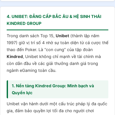
4. UNIBET: ĐẲNG CẤP BẮC ÂU & HỆ SINH THÁI
KINDRED GROUP
Trong danh sách Top 15,
Unibet
(thành lập năm
1997) giữ vị trí số 4 nhờ sự toàn diện từ cá cược thể
thao đến Poker. Là “con cưng” của tập đoàn
Kindred
, Unibet không chỉ mạnh về tài chính mà
còn dẫn đầu về các giải thưởng danh giá trong
ngành eGaming toàn cầu.
1. Nền tảng Kindred Group: Minh bạch và
Quyền lực
Unibet vận hành dưới một cấu trúc pháp lý đa quốc
gia, đảm bảo quyền lợi tối đa cho người chơi