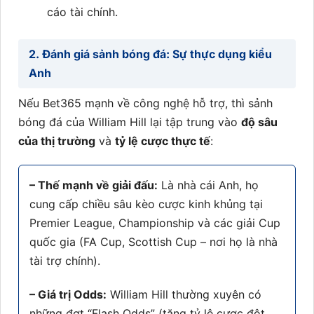
cáo tài chính.
2. Đánh giá sảnh bóng đá: Sự thực dụng kiểu
Anh
Nếu Bet365 mạnh về công nghệ hỗ trợ, thì sảnh
bóng đá của William Hill lại tập trung vào
độ sâu
của thị trường
và
tỷ lệ cược thực tế
:
– Thế mạnh về giải đấu:
Là nhà cái Anh, họ
cung cấp chiều sâu kèo cược kinh khủng tại
Premier League, Championship và các giải Cup
quốc gia (FA Cup, Scottish Cup – nơi họ là nhà
tài trợ chính).
– Giá trị Odds:
William Hill thường xuyên có
những đợt “Flash Odds” (tăng tỷ lệ cược đột