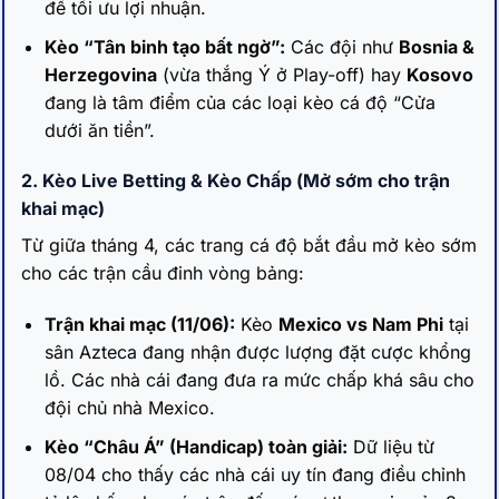
để tối ưu lợi nhuận.
Kèo “Tân binh tạo bất ngờ”:
Các đội như
Bosnia &
Herzegovina
(vừa thắng Ý ở Play-off) hay
Kosovo
đang là tâm điểm của các loại kèo cá độ “Cửa
dưới ăn tiền”.
2. Kèo Live Betting & Kèo Chấp (Mở sớm cho trận
khai mạc)
Từ giữa tháng 4, các trang cá độ bắt đầu mở kèo sớm
cho các trận cầu đinh vòng bảng:
Trận khai mạc (11/06):
Kèo
Mexico vs Nam Phi
tại
sân Azteca đang nhận được lượng đặt cược khổng
lồ. Các nhà cái đang đưa ra mức chấp khá sâu cho
đội chủ nhà Mexico.
Kèo “Châu Á” (Handicap) toàn giải:
Dữ liệu từ
08/04 cho thấy các nhà cái uy tín đang điều chỉnh