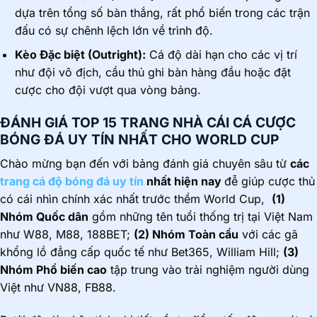
dựa trên tổng số bàn thắng, rất phổ biến trong các trận
đấu có sự chênh lệch lớn về trình độ.
Kèo Đặc biệt (Outright):
Cá độ dài hạn cho các vị trí
như đội vô địch, cầu thủ ghi bàn hàng đầu hoặc đặt
cược cho đội vượt qua vòng bảng.
ĐÁNH GIÁ TOP 15 TRANG NHÀ CÁI CÁ CƯỢC
BÓNG ĐÁ UY TÍN NHẤT CHO WORLD CUP
Chào mừng bạn đến với bảng đánh giá chuyên sâu từ
các
trang cá độ bóng đá uy tín
nhất hiện nay
đễ giúp cược thủ
có cái nhìn chính xác nhất trước thềm World Cup,
(1)
Nhóm Quốc dân
gồm những tên tuổi thống trị tại Việt Nam
như W88, M88, 188BET;
(2) Nhóm Toàn cầu
với các gã
khổng lồ đẳng cấp quốc tế như Bet365, William Hill;
(3)
Nhóm Phổ biến cao
tập trung vào trải nghiệm người dùng
Việt như VN88, FB88.