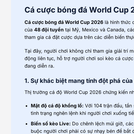
Cá cược bóng đá World Cup 2
Cá cược bóng đá World Cup 2026
là hình thức 
của
48 đội tuyển
tại Mỹ, Mexico và Canada, các
tham gia cá đặt cược dựa trên các diễn biến thự
Tại đây, người chơi không chỉ tham gia giải trí
động liên tục, hỗ trợ người chơi soi kèo cá cượ
đang diễn ra.
1. Sự khác biệt mang tính đột phá củ
Thị trường cá độ World Cup 2026 chứng kiến nhữ
Mật độ cá độ khổng lồ:
Với 104 trận đấu, tần 
tình trạng nghẽn lệnh khi người chơi xuống t
Biến số kèo Live:
Do chênh lệch múi giờ, các s
buộc người chơi phải có sự nhạy bén để bắt