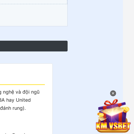
g nghệ và đội ngũ
✕
ABA hay United
(đánh rung).