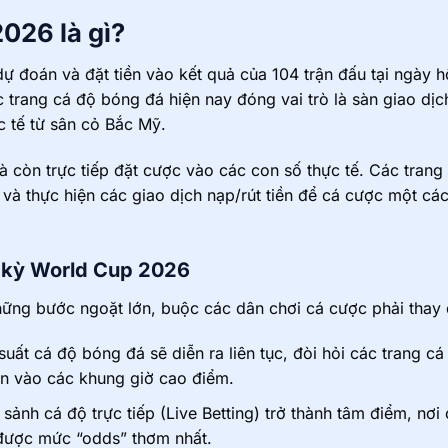
026 là gì?
dự đoán và đặt tiền vào kết quả của 104 trận đấu tại ngày h
 trang cá độ bóng đá hiện nay đóng vai trò là sàn giao dịc
c tế từ sân cỏ Bắc Mỹ.
 mà còn trực tiếp đặt cược vào các con số thực tế. Các tran
c và thực hiện các giao dịch nạp/rút tiền để cá cược một cá
a kỳ World Cup 2026
ng bước ngoặt lớn, buộc các dân chơi cá cược phải thay đ
suất cá độ bóng đá sẽ diễn ra liên tục, đòi hỏi các trang 
iền vào các khung giờ cao điểm.
ảnh cá độ trực tiếp (Live Betting) trở thành tâm điểm, nơi 
 được mức “odds” thơm nhất.