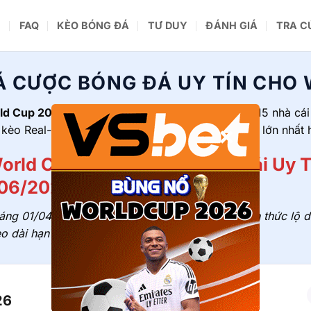
Ủ
FAQ
KÈO BÓNG ĐÁ
TƯ DUY
ĐÁNH GIÁ
TRA C
Á CƯỢC BÓNG ĐÁ UY TÍN CHO
rld Cup 2026
để “về bờ” an toàn? Xem ngay Top 15 nhà cái 
×
 kèo Real-time nhanh nhất cho kỳ đại hội bóng đá lớn nhất h
rld Cup 2026 Mà Các Nhà Cái Uy Tí
/06/2026)
sáng 01/04/2026, danh sách 48 đội tuyển đã chính thức lộ di
 dài hạn đến kèo chi tiết từng bảng đấu.
26