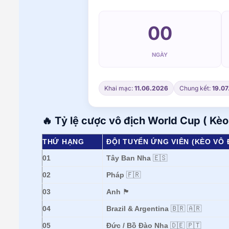
00
NGÀY
Khai mạc:
11.06.2026
Chung kết:
19.0
🔥 Tỷ lệ cược vô địch World Cup ( Kèo
THỨ HẠNG
ĐỘI TUYỂN ỨNG VIÊN (KÈO VÔ 
01
Tây Ban Nha
🇪🇸
02
Pháp
🇫🇷
03
Anh
🏴󠁧󠁢󠁥󠁮󠁧󠁿
04
Brazil & Argentina
🇧🇷 🇦🇷
05
Đức / Bồ Đào Nha
🇩🇪 🇵🇹