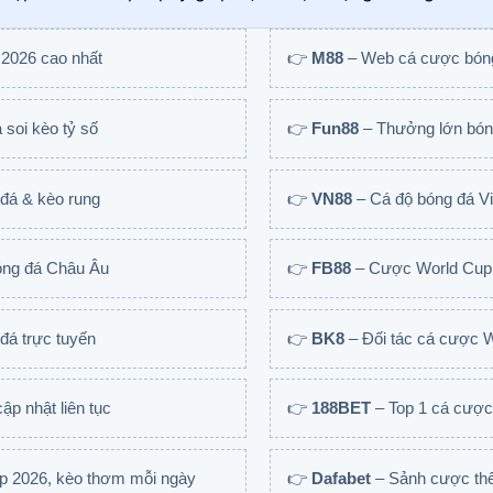
2026 cao nhất
👉
M88
– Web cá cược bóng
 soi kèo tỷ số
👉
Fun88
– Thưởng lớn bón
 đá & kèo rung
👉
VN88
– Cá độ bóng đá Vi
óng đá Châu Âu
👉
FB88
– Cược World Cup
đá trực tuyến
👉
BK8
– Đối tác cá cược W
ập nhật liên tục
👉
188BET
– Top 1 cá cược
p 2026, kèo thơm mỗi ngày
👉
Dafabet
– Sảnh cược thể