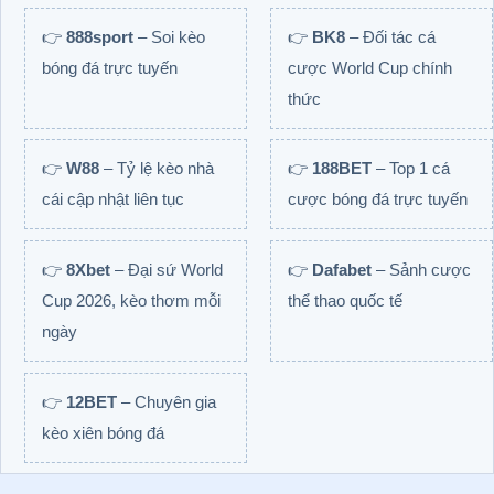
👉
888sport
– Soi kèo
👉
BK8
– Đối tác cá
bóng đá trực tuyến
cược World Cup chính
thức
👉
W88
– Tỷ lệ kèo nhà
👉
188BET
– Top 1 cá
cái cập nhật liên tục
cược bóng đá trực tuyến
👉
8Xbet
– Đại sứ World
👉
Dafabet
– Sảnh cược
Cup 2026, kèo thơm mỗi
thể thao quốc tế
ngày
👉
12BET
– Chuyên gia
kèo xiên bóng đá