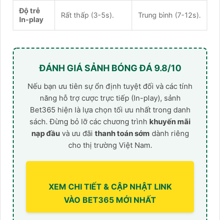
Độ trễ
Rất thấp (3-5s).
Trung bình (7-12s).
In-play
ĐÁNH GIÁ SẢNH BÓNG ĐÁ 9.8/10
Nếu bạn ưu tiên sự ổn định tuyệt đối và các tính
năng hỗ trợ cược trực tiếp (In-play), sảnh
Bet365 hiện là lựa chọn tối ưu nhất trong danh
sách. Đừng bỏ lỡ các chương trình
khuyến mãi
nạp đầu
và ưu đãi
thanh toán sớm
dành riêng
cho thị trường Việt Nam.
XEM CHI TIẾT & CẬP NHẬT LINK
VÀO BET365 MỚI NHẤT