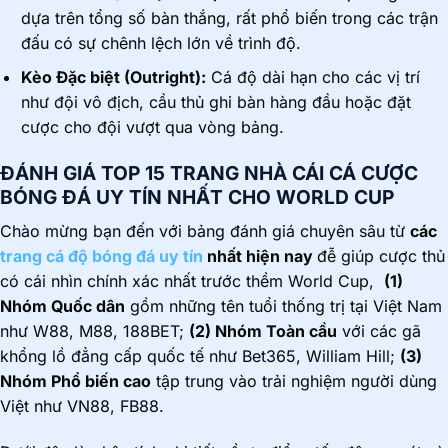
dựa trên tổng số bàn thắng, rất phổ biến trong các trận
đấu có sự chênh lệch lớn về trình độ.
Kèo Đặc biệt (Outright):
Cá độ dài hạn cho các vị trí
như đội vô địch, cầu thủ ghi bàn hàng đầu hoặc đặt
cược cho đội vượt qua vòng bảng.
ĐÁNH GIÁ TOP 15 TRANG NHÀ CÁI CÁ CƯỢC
BÓNG ĐÁ UY TÍN NHẤT CHO WORLD CUP
Chào mừng bạn đến với bảng đánh giá chuyên sâu từ
các
trang cá độ bóng đá uy tín
nhất hiện nay
đễ giúp cược thủ
có cái nhìn chính xác nhất trước thềm World Cup,
(1)
Nhóm Quốc dân
gồm những tên tuổi thống trị tại Việt Nam
như W88, M88, 188BET;
(2) Nhóm Toàn cầu
với các gã
khổng lồ đẳng cấp quốc tế như Bet365, William Hill;
(3)
Nhóm Phổ biến cao
tập trung vào trải nghiệm người dùng
Việt như VN88, FB88.