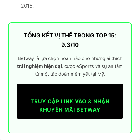
2015.
TỔNG KẾT VỊ THẾ TRONG TOP 15:
9.3/10
Betway là lựa chọn hoàn hảo cho những ai thích
trải nghiệm hiện đại
, cược eSports và sự an tâm
từ một tập đoàn niêm yết tại Mỹ.
TRUY CẬP LINK VÀO & NHẬN
KHUYẾN MÃI BETWAY