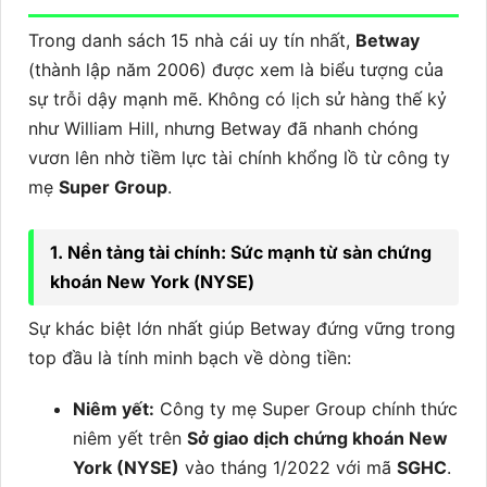
Trong danh sách 15 nhà cái uy tín nhất,
Betway
(thành lập năm 2006) được xem là biểu tượng của
sự trỗi dậy mạnh mẽ. Không có lịch sử hàng thế kỷ
như William Hill, nhưng Betway đã nhanh chóng
vươn lên nhờ tiềm lực tài chính khổng lồ từ công ty
mẹ
Super Group
.
1. Nền tảng tài chính: Sức mạnh từ sàn chứng
khoán New York (NYSE)
Sự khác biệt lớn nhất giúp Betway đứng vững trong
top đầu là tính minh bạch về dòng tiền:
Niêm yết:
Công ty mẹ Super Group chính thức
niêm yết trên
Sở giao dịch chứng khoán New
York (NYSE)
vào tháng 1/2022 với mã
SGHC
.