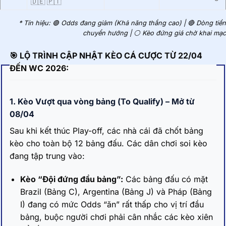
🇩🇪 🇵🇹
* Tín hiệu: 🟢 Odds đang giảm (Khả năng thắng cao) | 🔴 Dòng tiền
chuyển hướng | ⚪ Kèo đứng giá chờ khai mạc
🎯 LỘ TRÌNH CẬP NHẬT KÈO CÁ CƯỢC TỪ 22/04
ĐẾN WC 2026:
1. Kèo Vượt qua vòng bảng (To Qualify) – Mở từ
08/04
Sau khi kết thúc Play-off, các nhà cái đã chốt bảng
kèo cho toàn bộ 12 bảng đấu. Các dân chơi soi kèo
đang tập trung vào:
Kèo “Đội đứng đầu bảng”:
Các bảng đấu có mặt
Brazil (Bảng C), Argentina (Bảng J) và Pháp (Bảng
I) đang có mức Odds “ăn” rất thấp cho vị trí đầu
bảng, buộc người chơi phải cân nhắc các kèo xiên