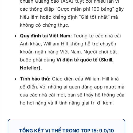
chuẩn Quảng cáo (ASA) tuýt còi nhiều lần vì
các thông điệp “Cược miễn phí 100 bảng” gây
hiểu lầm hoặc khẳng định “Giá tốt nhất” mà
không có chứng thực.
Quy định tại Việt Nam:
Tương tự các nhà cái
Anh khác, William Hill không hỗ trợ chuyển
khoản ngân hàng Việt Nam. Người chơi bắt
buộc phải dùng
Ví điện tử quốc tế (Skrill,
Neteller)
.
Tính bảo thủ:
Giao diện của William Hill khá
cổ điển. Với những ai quen dùng app mượt mà
của các nhà cái mới, bạn sẽ thấy hệ thống của
họ hơi nặng và ít tính năng giải trí đi kèm.
TỔNG KẾT VỊ THẾ TRONG TOP 15: 9.0/10