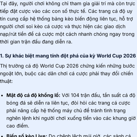
Tại đây, người chơi không chỉ tham gia giải trí mà còn trực
tiếp đặt cược vào các con số thực tế. Các trang cá độ uy
tín cung cấp hệ thống bảng kèo biến động liên tục, hỗ trợ
người chơi soi kèo cá cược và thực hiện các giao dịch
nạp/rút tiền để cá cược một cách nhanh chóng ngay trong
thời gian trận đấu đang diễn ra.
1. Sự khác biệt mang tính đột phá của kỳ World Cup 2026
Thị trường cá độ World Cup 2026 chứng kiến những bước
ngoặt lớn, buộc các dân chơi cá cược phải thay đổi chiến
thuật:
Mật độ cá độ khổng lồ:
Với 104 trận đấu, tần suất cá độ
bóng đá sẽ diễn ra liên tục, đòi hỏi các trang cá cược
phải nâng cấp hệ thống máy chủ để tránh tình trạng
nghẽn lệnh khi người chơi xuống tiền vào các khung giờ
cao điểm.
Biến số kèo Live:
Do chênh lệch múi giờ, các sảnh cá