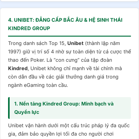
4. UNIBET: ĐẲNG CẤP BẮC ÂU & HỆ SINH THÁI
KINDRED GROUP
Trong danh sách Top 15,
Unibet
(thành lập năm
1997) giữ vị trí số 4 nhờ sự toàn diện từ cá cược thể
thao đến Poker. Là “con cưng” của tập đoàn
Kindred
, Unibet không chỉ mạnh về tài chính mà
còn dẫn đầu về các giải thưởng danh giá trong
ngành eGaming toàn cầu.
1. Nền tảng Kindred Group: Minh bạch và
Quyền lực
Unibet vận hành dưới một cấu trúc pháp lý đa quốc
gia, đảm bảo quyền lợi tối đa cho người chơi