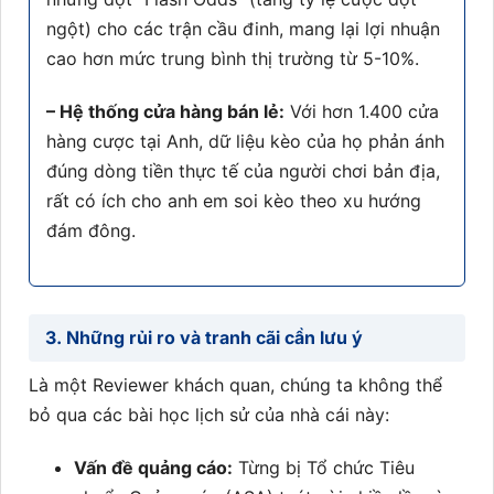
ngột) cho các trận cầu đinh, mang lại lợi nhuận
cao hơn mức trung bình thị trường từ 5-10%.
– Hệ thống cửa hàng bán lẻ:
Với hơn 1.400 cửa
hàng cược tại Anh, dữ liệu kèo của họ phản ánh
đúng dòng tiền thực tế của người chơi bản địa,
rất có ích cho anh em soi kèo theo xu hướng
đám đông.
3. Những rủi ro và tranh cãi cần lưu ý
Là một Reviewer khách quan, chúng ta không thể
bỏ qua các bài học lịch sử của nhà cái này:
Vấn đề quảng cáo:
Từng bị Tổ chức Tiêu