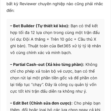
bất kỳ Reviewer chuyên nghiệp nào cũng phải nhắc
đến:
– Bet Builder (Tự thiết kế kèo):
Bạn có thể kết
hợp tối đa 12 lựa chọn trong cùng một trận đấu
(ví dụ: Đội A thắng + Trên 10 góc + Cầu thủ X
ghi bàn). Thuật toán của Bet365 xử lý tỷ lệ nhân
vô cùng chính xác và minh bạch.
– Partial Cash-out (Xả kèo từng phần):
Không
chỉ cho phép xả toàn bộ vé cược, bạn có thể
chọn rút lại một phần tiền gốc và để phần còn
lại tiếp tục “chạy”. Đây là công cụ quản lý vốn
cực tốt khi trận đấu diễn ra không như ý.
– Edit Bet (Chỉnh sửa đơn cược):
Cho phép bạn
thêm, đổi hoặc loại bỏ các lựa chọn ngay cả khi