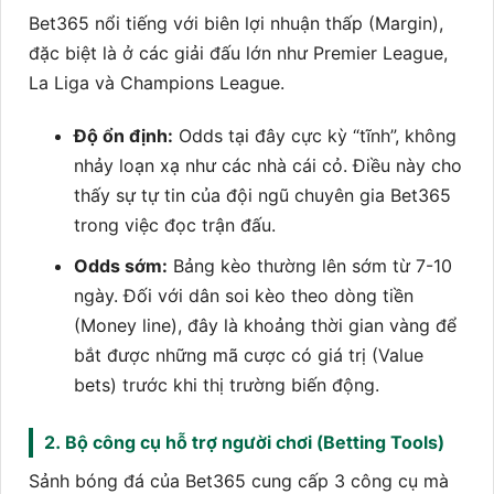
Bet365 nổi tiếng với biên lợi nhuận thấp (Margin),
đặc biệt là ở các giải đấu lớn như Premier League,
La Liga và Champions League.
Độ ổn định:
Odds tại đây cực kỳ “tĩnh”, không
nhảy loạn xạ như các nhà cái cỏ. Điều này cho
thấy sự tự tin của đội ngũ chuyên gia Bet365
trong việc đọc trận đấu.
Odds sớm:
Bảng kèo thường lên sớm từ 7-10
ngày. Đối với dân soi kèo theo dòng tiền
(Money line), đây là khoảng thời gian vàng để
bắt được những mã cược có giá trị (Value
bets) trước khi thị trường biến động.
2. Bộ công cụ hỗ trợ người chơi (Betting Tools)
Sảnh bóng đá của Bet365 cung cấp 3 công cụ mà