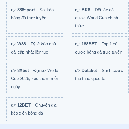
👉
888sport
– Soi kèo
👉
BK8
– Đối tác cá
bóng đá trực tuyến
cược World Cup chính
thức
👉
W88
– Tỷ lệ kèo nhà
👉
188BET
– Top 1 cá
cái cập nhật liên tục
cược bóng đá trực tuyến
👉
8Xbet
– Đại sứ World
👉
Dafabet
– Sảnh cược
Cup 2026, kèo thơm mỗi
thể thao quốc tế
ngày
👉
12BET
– Chuyên gia
kèo xiên bóng đá