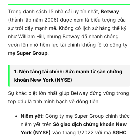
Trong danh sách 15 nhà cái uy tín nhất,
Betway
(thành lập năm 2006) được xem là biểu tượng của
sự trỗi dậy mạnh mẽ. Không có lịch sử hàng thế kỷ
như William Hill, nhưng Betway đã nhanh chóng
vươn lên nhờ tiềm lực tài chính khổng lồ từ công ty
mẹ
Super Group
.
1. Nền tảng tài chính: Sức mạnh từ sàn chứng
khoán New York (NYSE)
Sự khác biệt lớn nhất giúp Betway đứng vững trong
top đầu là tính minh bạch về dòng tiền:
Niêm yết:
Công ty mẹ Super Group chính thức
niêm yết trên
Sở giao dịch chứng khoán New
York (NYSE)
vào tháng 1/2022 với mã
SGHC
.