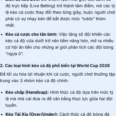
độ trực tiếp (Live Betting) trở thành tâm điểm, nơi các tỷ
lệ kèo cá cược thay đổi theo từng giây, buộc người chơi
phải có sự nhạy bén để bắt được mức “odds” thơm
nhất.
Kèo cá cược cho tân binh:
Việc tăng số đội khiến các
kèo cá độ cửa dưới trở nên tiềm năng hơn, mở ra nhiều
cơ hội ăn tiền cho những ai giỏi phân tích các đội bóng
“ngựa ô”.
2. Các loại hình kèo cá độ phổ biến tại World Cup 2026
Để tối ưu hóa lợi nhuận khi cá cược, người chơi thường tập
trung vào 3 nhóm kèo cá độ chính:
Kèo chấp (Handicap):
Hình thức cá độ dựa trên mức tỷ
lệ mà nhà cái đưa ra để cân bằng thực lực giữa hai đội
tuyển.
Kèo Tài Xỉu (Over/Under):
Cách thức cá độ bóng đá