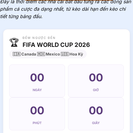
Đây là thời điểm các nhà cái bắt đầu tung ra các dòng sản
phẩm cá cược đa dạng nhất, từ kèo dài hạn đến kèo chi
tiết từng bảng đấu.
ĐẾM NGƯỢC ĐẾN
🏆
FIFA WORLD CUP 2026
🇨🇦
Canada
🇲🇽
Mexico
🇺🇸
Hoa Kỳ
00
00
NGÀY
GIỜ
00
00
PHÚT
GIÂY