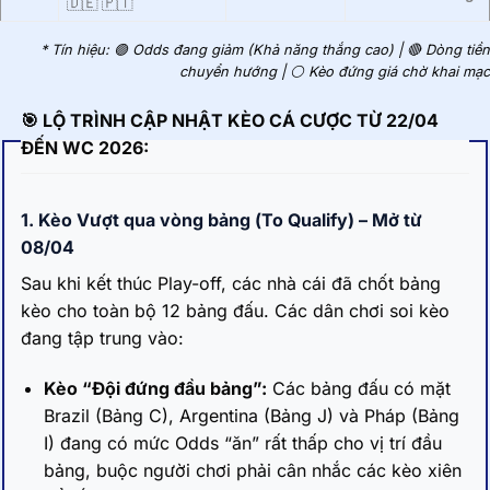
🇩🇪 🇵🇹
* Tín hiệu: 🟢 Odds đang giảm (Khả năng thắng cao) | 🔴 Dòng tiền
chuyển hướng | ⚪ Kèo đứng giá chờ khai mạc
🎯 LỘ TRÌNH CẬP NHẬT KÈO CÁ CƯỢC TỪ 22/04
ĐẾN WC 2026:
1. Kèo Vượt qua vòng bảng (To Qualify) – Mở từ
08/04
Sau khi kết thúc Play-off, các nhà cái đã chốt bảng
kèo cho toàn bộ 12 bảng đấu. Các dân chơi soi kèo
đang tập trung vào:
Kèo “Đội đứng đầu bảng”:
Các bảng đấu có mặt
Brazil (Bảng C), Argentina (Bảng J) và Pháp (Bảng
I) đang có mức Odds “ăn” rất thấp cho vị trí đầu
bảng, buộc người chơi phải cân nhắc các kèo xiên