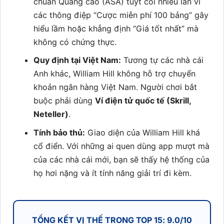
chuẩn Quảng cáo (ASA) tuýt còi nhiều lần vì
các thông điệp “Cược miễn phí 100 bảng” gây
hiểu lầm hoặc khẳng định “Giá tốt nhất” mà
không có chứng thực.
Quy định tại Việt Nam:
Tương tự các nhà cái
Anh khác, William Hill không hỗ trợ chuyển
khoản ngân hàng Việt Nam. Người chơi bắt
buộc phải dùng
Ví điện tử quốc tế (Skrill,
Neteller)
.
Tính bảo thủ:
Giao diện của William Hill khá
cổ điển. Với những ai quen dùng app mượt mà
của các nhà cái mới, bạn sẽ thấy hệ thống của
họ hơi nặng và ít tính năng giải trí đi kèm.
TỔNG KẾT VỊ THẾ TRONG TOP 15: 9.0/10