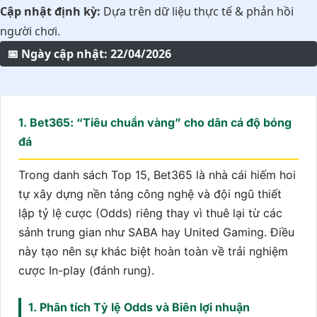
Cập nhật định kỳ:
Dựa trên dữ liệu thực tế & phản hồi
người chơi.
📅 Ngày cập nhật: 22/04/2026
1. Bet365: “Tiêu chuẩn vàng” cho dân cá độ bóng
đá
Trong danh sách Top 15, Bet365 là nhà cái hiếm hoi
tự xây dựng nền tảng công nghệ và đội ngũ thiết
lập tỷ lệ cược (Odds) riêng thay vì thuê lại từ các
sảnh trung gian như SABA hay United Gaming. Điều
này tạo nên sự khác biệt hoàn toàn về trải nghiệm
cược In-play (đánh rung).
1. Phân tích Tỷ lệ Odds và Biên lợi nhuận