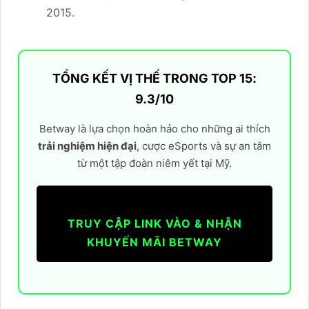
2015.
TỔNG KẾT VỊ THẾ TRONG TOP 15:
9.3/10
Betway là lựa chọn hoàn hảo cho những ai thích
trải nghiệm hiện đại
, cược eSports và sự an tâm
từ một tập đoàn niêm yết tại Mỹ.
TRUY CẬP LINK VÀO & NHẬN
KHUYẾN MÃI BETWAY