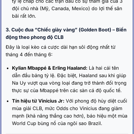
tỷ lệ chấp cho các trận đấu có sự tham gia của 3
đội chủ nhà (Mỹ, Canada, Mexico) do lợi thế sân
bãi rất lớn.
3. Cuộc đua “Chiếc giày vàng” (Golden Boot) – Biến
động theo phong độ CLB
Đây là loại kèo cá cược dài hạn sôi động nhất từ
tháng 4 đến tháng 6:
Kylian Mbappé & Erling Haaland:
Là hai cái tên
dẫn đầu bảng tỷ lệ. Đặc biệt, Haaland sau khi giúp
Na Uy vượt qua vòng loại đang trở thành đối trọng
thực sự của Mbappé trên các sàn cá độ quốc tế.
Tín hiệu từ Vinicius Jr:
Với phong độ hủy diệt cuối
mùa giải CLB, mức Odds cho Vinicius đang giảm
mạnh (khả năng thắng cao hơn), báo hiệu một mùa
World Cup bùng nổ của ngôi sao Brazil.