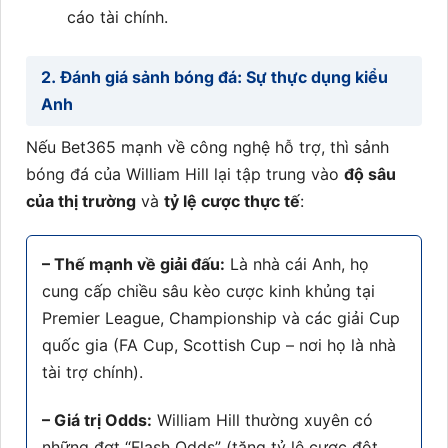
cáo tài chính.
2. Đánh giá sảnh bóng đá: Sự thực dụng kiểu
Anh
Nếu Bet365 mạnh về công nghệ hỗ trợ, thì sảnh
bóng đá của William Hill lại tập trung vào
độ sâu
của thị trường
và
tỷ lệ cược thực tế
:
– Thế mạnh về giải đấu:
Là nhà cái Anh, họ
cung cấp chiều sâu kèo cược kinh khủng tại
Premier League, Championship và các giải Cup
quốc gia (FA Cup, Scottish Cup – nơi họ là nhà
tài trợ chính).
– Giá trị Odds:
William Hill thường xuyên có
những đợt “Flash Odds” (tăng tỷ lệ cược đột