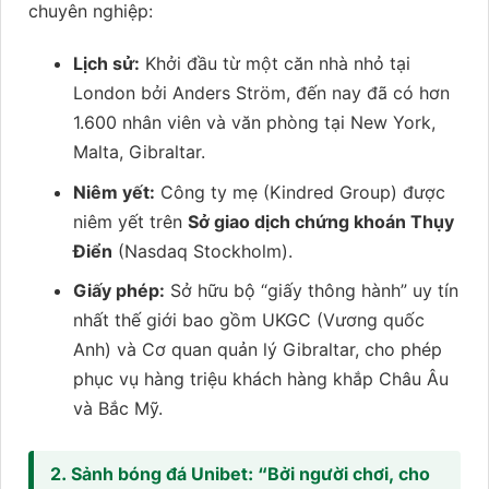
chuyên nghiệp:
Lịch sử:
Khởi đầu từ một căn nhà nhỏ tại
London bởi Anders Ström, đến nay đã có hơn
1.600 nhân viên và văn phòng tại New York,
Malta, Gibraltar.
Niêm yết:
Công ty mẹ (Kindred Group) được
niêm yết trên
Sở giao dịch chứng khoán Thụy
Điển
(Nasdaq Stockholm).
Giấy phép:
Sở hữu bộ “giấy thông hành” uy tín
nhất thế giới bao gồm UKGC (Vương quốc
Anh) và Cơ quan quản lý Gibraltar, cho phép
phục vụ hàng triệu khách hàng khắp Châu Âu
và Bắc Mỹ.
2. Sảnh bóng đá Unibet: “Bởi người chơi, cho