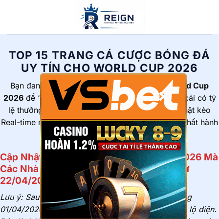
Bỏ
qua
nội
dung
TOP 15 TRANG CÁ CƯỢC BÓNG ĐÁ
UY TÍN CHO WORLD CUP 2026
Bạn đang tìm kiếm
trang cá cược bóng đá World Cup
×
2026
để “về bờ” an toàn? Xem ngay Top 15 nhà cái có tỷ
lệ thưởng cao nhất, khuyến mãi khủng và cập nhật kèo
Real-time nhanh nhất cho kỳ đại hội bóng đá lớn nhất hành
tinh.
Cập Nhật Các Kèo Cá Cược World Cup 2026 Mà
Các Nhà Cái Uy Tín Đang Ra (Giai đoạn từ
22/04/2026 đến khai mạc 11/06/2026)
Lưu ý: Sau khi vòng Play-off kết thúc vào rạng sáng
01/04/2026, danh sách 48 đội tuyển đã chính thức lộ diện.