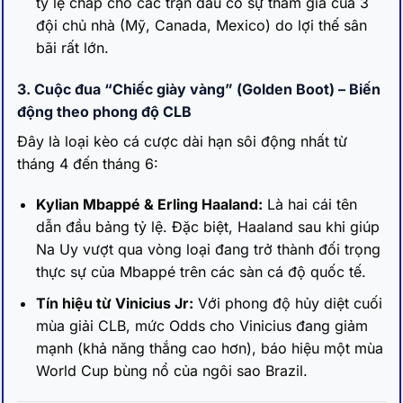
tỷ lệ chấp cho các trận đấu có sự tham gia của 3
đội chủ nhà (Mỹ, Canada, Mexico) do lợi thế sân
bãi rất lớn.
3. Cuộc đua “Chiếc giày vàng” (Golden Boot) – Biến
động theo phong độ CLB
Đây là loại kèo cá cược dài hạn sôi động nhất từ
tháng 4 đến tháng 6:
Kylian Mbappé & Erling Haaland:
Là hai cái tên
dẫn đầu bảng tỷ lệ. Đặc biệt, Haaland sau khi giúp
Na Uy vượt qua vòng loại đang trở thành đối trọng
thực sự của Mbappé trên các sàn cá độ quốc tế.
Tín hiệu từ Vinicius Jr:
Với phong độ hủy diệt cuối
mùa giải CLB, mức Odds cho Vinicius đang giảm
mạnh (khả năng thắng cao hơn), báo hiệu một mùa
World Cup bùng nổ của ngôi sao Brazil.