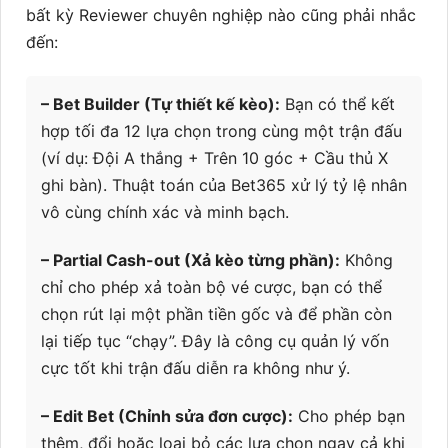
bất kỳ Reviewer chuyên nghiệp nào cũng phải nhắc
đến:
– Bet Builder (Tự thiết kế kèo):
Bạn có thể kết
hợp tối đa 12 lựa chọn trong cùng một trận đấu
(ví dụ: Đội A thắng + Trên 10 góc + Cầu thủ X
ghi bàn). Thuật toán của Bet365 xử lý tỷ lệ nhân
vô cùng chính xác và minh bạch.
– Partial Cash-out (Xả kèo từng phần):
Không
chỉ cho phép xả toàn bộ vé cược, bạn có thể
chọn rút lại một phần tiền gốc và để phần còn
lại tiếp tục “chạy”. Đây là công cụ quản lý vốn
cực tốt khi trận đấu diễn ra không như ý.
– Edit Bet (Chỉnh sửa đơn cược):
Cho phép bạn
thêm, đổi hoặc loại bỏ các lựa chọn ngay cả khi