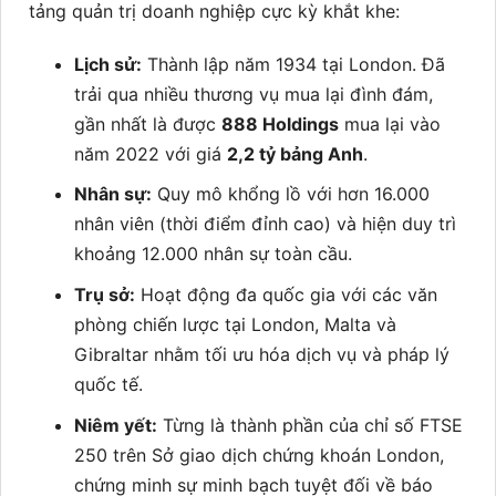
tảng quản trị doanh nghiệp cực kỳ khắt khe:
Lịch sử:
Thành lập năm 1934 tại London. Đã
trải qua nhiều thương vụ mua lại đình đám,
gần nhất là được
888 Holdings
mua lại vào
năm 2022 với giá
2,2 tỷ bảng Anh
.
Nhân sự:
Quy mô khổng lồ với hơn 16.000
nhân viên (thời điểm đỉnh cao) và hiện duy trì
khoảng 12.000 nhân sự toàn cầu.
Trụ sở:
Hoạt động đa quốc gia với các văn
phòng chiến lược tại London, Malta và
Gibraltar nhằm tối ưu hóa dịch vụ và pháp lý
quốc tế.
Niêm yết:
Từng là thành phần của chỉ số FTSE
250 trên Sở giao dịch chứng khoán London,
chứng minh sự minh bạch tuyệt đối về báo