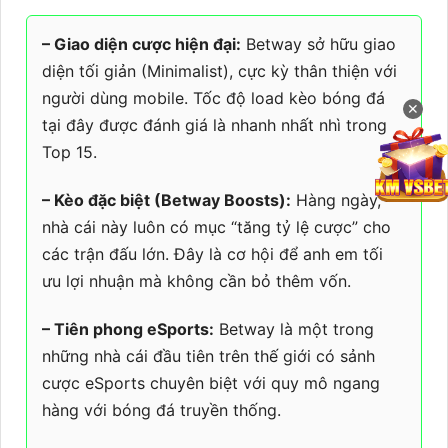
– Giao diện cược hiện đại:
Betway sở hữu giao
diện tối giản (Minimalist), cực kỳ thân thiện với
người dùng mobile. Tốc độ load kèo bóng đá
✕
tại đây được đánh giá là nhanh nhất nhì trong
Top 15.
– Kèo đặc biệt (Betway Boosts):
Hàng ngày,
nhà cái này luôn có mục “tăng tỷ lệ cược” cho
các trận đấu lớn. Đây là cơ hội để anh em tối
ưu lợi nhuận mà không cần bỏ thêm vốn.
– Tiên phong eSports:
Betway là một trong
những nhà cái đầu tiên trên thế giới có sảnh
cược eSports chuyên biệt với quy mô ngang
hàng với bóng đá truyền thống.