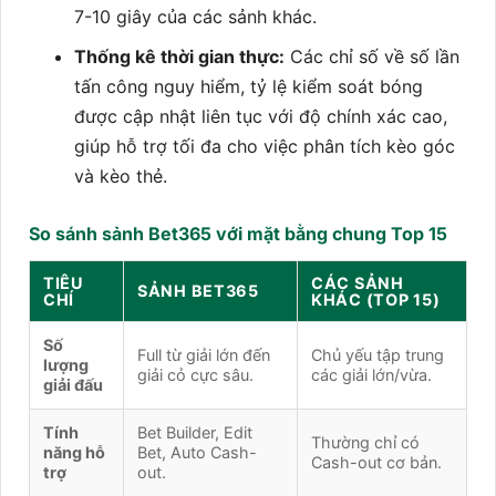
7-10 giây của các sảnh khác.
Thống kê thời gian thực:
Các chỉ số về số lần
tấn công nguy hiểm, tỷ lệ kiểm soát bóng
được cập nhật liên tục với độ chính xác cao,
giúp hỗ trợ tối đa cho việc phân tích kèo góc
và kèo thẻ.
So sánh sảnh Bet365 với mặt bằng chung Top 15
TIÊU
CÁC SẢNH
SẢNH BET365
CHÍ
KHÁC (TOP 15)
Số
Full từ giải lớn đến
Chủ yếu tập trung
lượng
giải cỏ cực sâu.
các giải lớn/vừa.
giải đấu
Tính
Bet Builder, Edit
Thường chỉ có
năng hỗ
Bet, Auto Cash-
Cash-out cơ bản.
trợ
out.