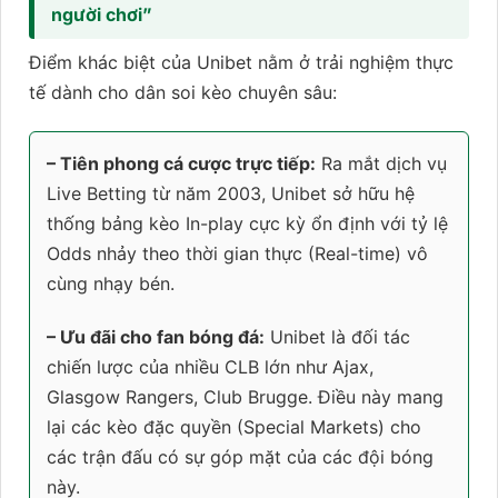
người chơi”
Điểm khác biệt của Unibet nằm ở trải nghiệm thực
tế dành cho dân soi kèo chuyên sâu:
– Tiên phong cá cược trực tiếp:
Ra mắt dịch vụ
Live Betting từ năm 2003, Unibet sở hữu hệ
thống bảng kèo In-play cực kỳ ổn định với tỷ lệ
Odds nhảy theo thời gian thực (Real-time) vô
cùng nhạy bén.
– Ưu đãi cho fan bóng đá:
Unibet là đối tác
chiến lược của nhiều CLB lớn như Ajax,
Glasgow Rangers, Club Brugge. Điều này mang
lại các kèo đặc quyền (Special Markets) cho
các trận đấu có sự góp mặt của các đội bóng
này.