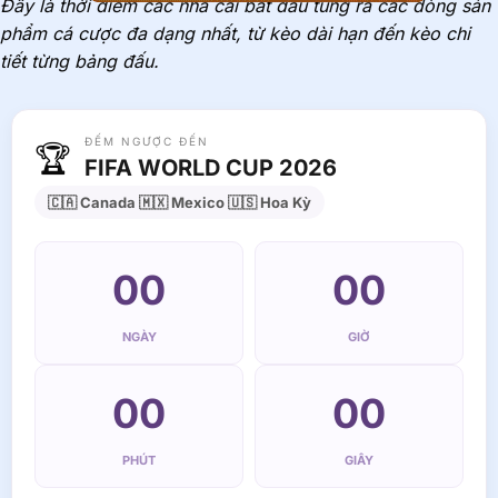
Đây là thời điểm các nhà cái bắt đầu tung ra các dòng sản
phẩm cá cược đa dạng nhất, từ kèo dài hạn đến kèo chi
tiết từng bảng đấu.
ĐẾM NGƯỢC ĐẾN
🏆
FIFA WORLD CUP 2026
🇨🇦
Canada
🇲🇽
Mexico
🇺🇸
Hoa Kỳ
00
00
NGÀY
GIỜ
00
00
PHÚT
GIÂY