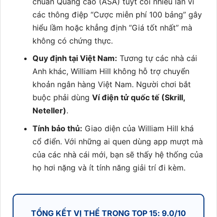
chuẩn Quảng cáo (ASA) tuýt còi nhiều lần vì
các thông điệp “Cược miễn phí 100 bảng” gây
hiểu lầm hoặc khẳng định “Giá tốt nhất” mà
không có chứng thực.
Quy định tại Việt Nam:
Tương tự các nhà cái
Anh khác, William Hill không hỗ trợ chuyển
khoản ngân hàng Việt Nam. Người chơi bắt
buộc phải dùng
Ví điện tử quốc tế (Skrill,
Neteller)
.
Tính bảo thủ:
Giao diện của William Hill khá
cổ điển. Với những ai quen dùng app mượt mà
của các nhà cái mới, bạn sẽ thấy hệ thống của
họ hơi nặng và ít tính năng giải trí đi kèm.
TỔNG KẾT VỊ THẾ TRONG TOP 15: 9.0/10