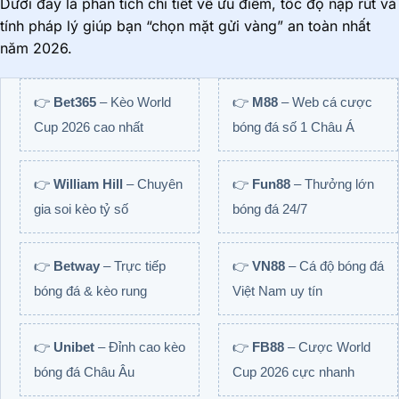
Dưới đây là phân tích chi tiết về ưu điểm, tốc độ nạp rút và
tính pháp lý giúp bạn “chọn mặt gửi vàng” an toàn nhất
năm 2026.
👉
Bet365
– Kèo World
👉
M88
– Web cá cược
Cup 2026 cao nhất
bóng đá số 1 Châu Á
👉
William Hill
– Chuyên
👉
Fun88
– Thưởng lớn
gia soi kèo tỷ số
bóng đá 24/7
👉
Betway
– Trực tiếp
👉
VN88
– Cá độ bóng đá
bóng đá & kèo rung
Việt Nam uy tín
👉
Unibet
– Đỉnh cao kèo
👉
FB88
– Cược World
bóng đá Châu Âu
Cup 2026 cực nhanh