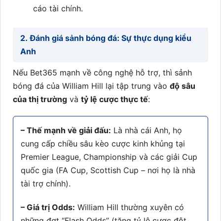
cáo tài chính.
2. Đánh giá sảnh bóng đá: Sự thực dụng kiểu
Anh
Nếu Bet365 mạnh về công nghệ hỗ trợ, thì sảnh
bóng đá của William Hill lại tập trung vào
độ sâu
của thị trường
và
tỷ lệ cược thực tế
:
– Thế mạnh về giải đấu:
Là nhà cái Anh, họ
cung cấp chiều sâu kèo cược kinh khủng tại
Premier League, Championship và các giải Cup
quốc gia (FA Cup, Scottish Cup – nơi họ là nhà
tài trợ chính).
– Giá trị Odds:
William Hill thường xuyên có
những đợt “Flash Odds” (tăng tỷ lệ cược đột