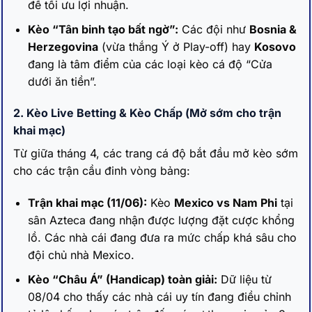
để tối ưu lợi nhuận.
Kèo “Tân binh tạo bất ngờ”:
Các đội như
Bosnia &
Herzegovina
(vừa thắng Ý ở Play-off) hay
Kosovo
đang là tâm điểm của các loại kèo cá độ “Cửa
dưới ăn tiền”.
2. Kèo Live Betting & Kèo Chấp (Mở sớm cho trận
khai mạc)
Từ giữa tháng 4, các trang cá độ bắt đầu mở kèo sớm
cho các trận cầu đinh vòng bảng:
Trận khai mạc (11/06):
Kèo
Mexico vs Nam Phi
tại
sân Azteca đang nhận được lượng đặt cược khổng
lồ. Các nhà cái đang đưa ra mức chấp khá sâu cho
đội chủ nhà Mexico.
Kèo “Châu Á” (Handicap) toàn giải:
Dữ liệu từ
08/04 cho thấy các nhà cái uy tín đang điều chỉnh