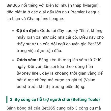
Bet365 nổi tiếng với biên lợi nhuận thấp (Margin),
đặc biệt là ở các giải đấu lớn như Premier League,
La Liga và Champions League.
Độ ổn định:
Odds tại đây cực kỳ “tĩnh”, không
nhảy loạn xạ như các nhà cái cỏ. Điều này cho
thấy sự tự tin của đội ngũ chuyên gia Bet365
trong việc đọc trận đấu.
Odds sớm:
Bảng kèo thường lên sớm từ 7-10
ngày. Đối với dân soi kèo theo dòng tiền
(Money line), đây là khoảng thời gian vàng để
bắt được những mã cược có giá trị (Value
bets) trước khi thị trường biến động.
2. Bộ công cụ hỗ trợ người chơi (Betting Tools)
Sảnh bóng đá của Bet365 cung cấp 3 công cụ mà