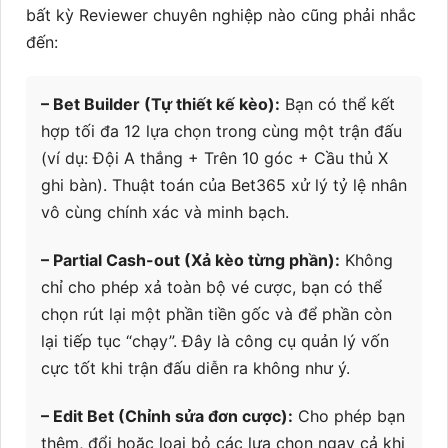
bất kỳ Reviewer chuyên nghiệp nào cũng phải nhắc
đến:
– Bet Builder (Tự thiết kế kèo):
Bạn có thể kết
hợp tối đa 12 lựa chọn trong cùng một trận đấu
(ví dụ: Đội A thắng + Trên 10 góc + Cầu thủ X
ghi bàn). Thuật toán của Bet365 xử lý tỷ lệ nhân
vô cùng chính xác và minh bạch.
– Partial Cash-out (Xả kèo từng phần):
Không
chỉ cho phép xả toàn bộ vé cược, bạn có thể
chọn rút lại một phần tiền gốc và để phần còn
lại tiếp tục “chạy”. Đây là công cụ quản lý vốn
cực tốt khi trận đấu diễn ra không như ý.
– Edit Bet (Chỉnh sửa đơn cược):
Cho phép bạn
thêm, đổi hoặc loại bỏ các lựa chọn ngay cả khi