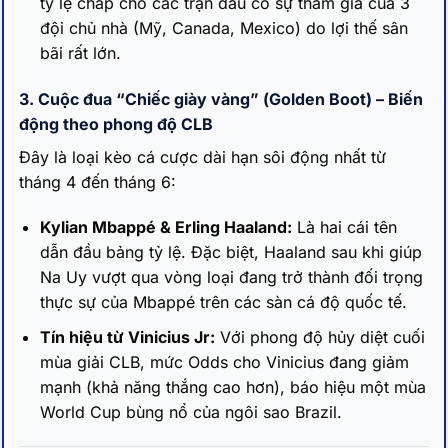
tỷ lệ chấp cho các trận đấu có sự tham gia của 3
đội chủ nhà (Mỹ, Canada, Mexico) do lợi thế sân
bãi rất lớn.
3. Cuộc đua “Chiếc giày vàng” (Golden Boot) – Biến
động theo phong độ CLB
Đây là loại kèo cá cược dài hạn sôi động nhất từ
tháng 4 đến tháng 6:
Kylian Mbappé & Erling Haaland:
Là hai cái tên
dẫn đầu bảng tỷ lệ. Đặc biệt, Haaland sau khi giúp
Na Uy vượt qua vòng loại đang trở thành đối trọng
thực sự của Mbappé trên các sàn cá độ quốc tế.
Tín hiệu từ Vinicius Jr:
Với phong độ hủy diệt cuối
mùa giải CLB, mức Odds cho Vinicius đang giảm
mạnh (khả năng thắng cao hơn), báo hiệu một mùa
World Cup bùng nổ của ngôi sao Brazil.