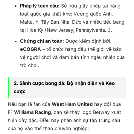
Pháp lý toàn cầu:
Sở hữu giấy phép tại hàng
loạt quốc gia khắt khe: Vương quốc Anh,
Malta, Ý, Tây Ban Nha, Đức và nhiều tiểu bang
tại Hoa Kỳ (New Jersey, Pennsylvania…).
Chứng chỉ an toàn:
Được kiểm định bởi
eCOGRA
– tổ chức hàng đầu thế giới về bảo
vệ người chơi và đảm bảo tính ngẫu nhiên của
trò chơi.
2. Sảnh cược bóng đá: Độ nhận diện và Kèo
cược
Nếu bạn là fan của
West Ham United
hay đội đua
F1
Williams Racing
, bạn sẽ thấy logo Betway xuất
hiện dày đặc. Điều này phản ánh sự tập trung sâu
của họ vào thể thao chuyên nghiệp: