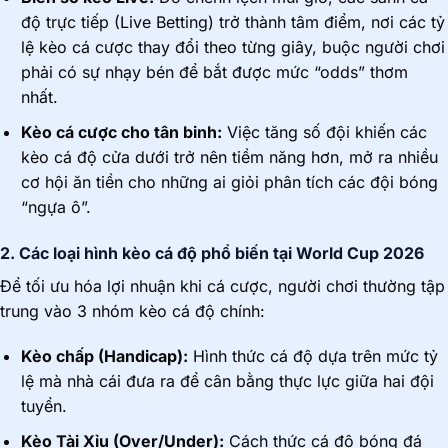
độ trực tiếp (Live Betting) trở thành tâm điểm, nơi các tỷ
lệ kèo cá cược thay đổi theo từng giây, buộc người chơi
phải có sự nhạy bén để bắt được mức “odds” thơm
nhất.
Kèo cá cược cho tân binh:
Việc tăng số đội khiến các
kèo cá độ cửa dưới trở nên tiềm năng hơn, mở ra nhiều
cơ hội ăn tiền cho những ai giỏi phân tích các đội bóng
“ngựa ô”.
2. Các loại hình kèo cá độ phổ biến tại World Cup 2026
Để tối ưu hóa lợi nhuận khi cá cược, người chơi thường tập
trung vào 3 nhóm kèo cá độ chính:
Kèo chấp (Handicap):
Hình thức cá độ dựa trên mức tỷ
lệ mà nhà cái đưa ra để cân bằng thực lực giữa hai đội
tuyển.
Kèo Tài Xỉu (Over/Under):
Cách thức cá độ bóng đá