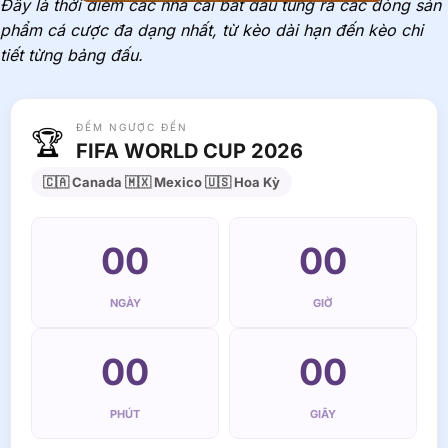
Đây là thời điểm các nhà cái bắt đầu tung ra các dòng sản
phẩm cá cược đa dạng nhất, từ kèo dài hạn đến kèo chi
tiết từng bảng đấu.
ĐẾM NGƯỢC ĐẾN
🏆
FIFA WORLD CUP 2026
🇨🇦
Canada
🇲🇽
Mexico
🇺🇸
Hoa Kỳ
00
00
NGÀY
GIỜ
00
00
PHÚT
GIÂY