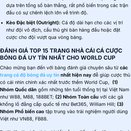
dựa trên tổng số bàn thắng, rất phổ biến trong các trận
đấu có sự chênh lệch lớn về trình độ.
Kèo Đặc biệt (Outright):
Cá độ dài hạn cho các vị trí
như đội vô địch, cầu thủ ghi bàn hàng đầu hoặc đặt
cược cho đội vượt qua vòng bảng.
ĐÁNH GIÁ TOP 15 TRANG NHÀ CÁI CÁ CƯỢC
BÓNG ĐÁ UY TÍN NHẤT CHO WORLD CUP
Chào mừng bạn đến với bảng đánh giá chuyên sâu từ
các
trang cá độ bóng đá uy tín
nhất hiện nay
đễ giúp cược thủ
có cái nhìn chính xác nhất trước thềm World Cup,
(1)
Nhóm Quốc dân
gồm những tên tuổi thống trị tại Việt Nam
như W88, M88, 188BET;
(2) Nhóm Toàn cầu
với các gã
khổng lồ đẳng cấp quốc tế như Bet365, William Hill;
(3)
Nhóm Phổ biến cao
tập trung vào trải nghiệm người dùng
Việt như VN88, FB88.