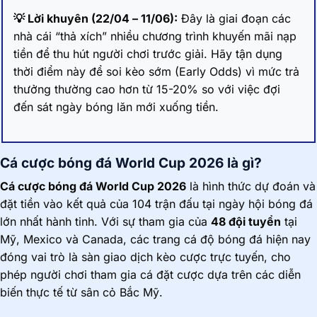
💡 Lời khuyên (22/04 – 11/06):
Đây là giai đoạn các
nhà cái “thả xích” nhiều chương trình khuyến mãi nạp
tiền để thu hút người chơi trước giải. Hãy tận dụng
thời điểm này để soi kèo sớm (Early Odds) vì mức trả
thưởng thường cao hơn từ 15-20% so với việc đợi
đến sát ngày bóng lăn mới xuống tiền.
Cá cược bóng đá World Cup 2026 là gì?
Cá cược bóng đá World Cup 2026
là hình thức dự đoán và
đặt tiền vào kết quả của 104 trận đấu tại ngày hội bóng đá
lớn nhất hành tinh. Với sự tham gia của
48 đội tuyển
tại
Mỹ, Mexico và Canada, các trang cá độ bóng đá hiện nay
đóng vai trò là sàn giao dịch kèo cược trực tuyến, cho
phép người chơi tham gia cá đặt cược dựa trên các diễn
biến thực tế từ sân cỏ Bắc Mỹ.