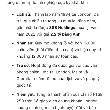
tảng quản trị doanh nghiệp cực kỳ khắt khe:
Lịch sử:
Thành lập năm 1934 tại London. Đã
trải qua nhiều thương vụ mua lại đình đám,
gần nhất là được
888 Holdings
mua lại vào
năm 2022 với giá
2,2 tỷ bảng Anh
.
Nhân sự:
Quy mô khổng lồ với hơn 16.000
nhân viên (thời điểm đỉnh cao) và hiện duy trì
khoảng 12.000 nhân sự toàn cầu.
Trụ sở:
Hoạt động đa quốc gia với các văn
phòng chiến lược tại London, Malta và
Gibraltar nhằm tối ưu hóa dịch vụ và pháp lý
quốc tế.
Niêm yết:
Từng là thành phần của chỉ số FTSE
250 trên Sở giao dịch chứng khoán London,
chứng minh sự minh bạch tuyệt đối về báo