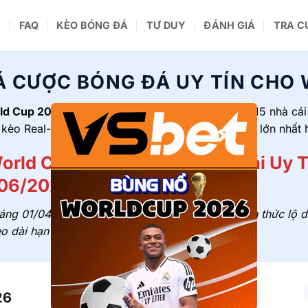
Ủ
FAQ
KÈO BÓNG ĐÁ
TƯ DUY
ĐÁNH GIÁ
TRA C
Á CƯỢC BÓNG ĐÁ UY TÍN CHO
rld Cup 2026
để “về bờ” an toàn? Xem ngay Top 15 nhà cái 
×
 kèo Real-time nhanh nhất cho kỳ đại hội bóng đá lớn nhất h
rld Cup 2026 Mà Các Nhà Cái Uy Tí
/06/2026)
sáng 01/04/2026, danh sách 48 đội tuyển đã chính thức lộ di
 dài hạn đến kèo chi tiết từng bảng đấu.
26