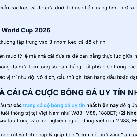
hiến các kèo cá độ cửa dưới trở nên tiềm năng hơn, mở ra nh
ại World Cup 2026
 thường tập trung vào 3 nhóm kèo cá độ chính:
n mức tỷ lệ mà nhà cái đưa ra để cân bằng thực lực giữa h
ng đá dựa trên tổng số bàn thắng, rất phổ biến trong các t
c vị trí như đội vô địch, cầu thủ ghi bàn hàng đầu hoặc đ
HÀ CÁI CÁ CƯỢC BÓNG ĐÁ UY TÍN 
sâu từ
các
trang cá độ bóng đá uy tín
nhất hiện nay
đễ giúp
uổi thống trị tại Việt Nam như W88, M88, 188BET;
(2) Nh
cao
tập trung vào trải nghiệm người dùng Việt như VN88, F
ộ nạp rút và tính pháp lý giúp bạn “chọn mặt gửi vàng” an 