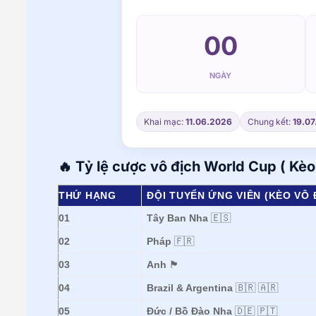
00
NGÀY
Khai mạc:
11.06.2026
Chung kết:
19.0
🔥 Tỷ lệ cược vô địch World Cup ( Kèo
THỨ HẠNG
ĐỘI TUYỂN ỨNG VIÊN (KÈO VÔ 
01
Tây Ban Nha
🇪🇸
02
Pháp
🇫🇷
03
Anh
🏴󠁧󠁢󠁥󠁮󠁧󠁿
04
Brazil & Argentina
🇧🇷 🇦🇷
05
Đức / Bồ Đào Nha
🇩🇪 🇵🇹