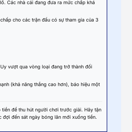
lồ. Các nhà cái đang đưa ra mức chấp khá
ệ chấp cho các trận đấu có sự tham gia của 3
 Uy vượt qua vòng loại đang trở thành đối
ạnh (khả năng thắng cao hơn), báo hiệu một
tiền để thu hút người chơi trước giải. Hãy tận
 đợi đến sát ngày bóng lăn mới xuống tiền.