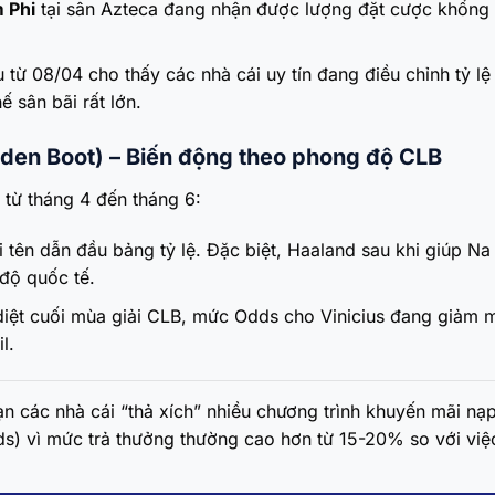
 Phi
tại sân Azteca đang nhận được lượng đặt cược khổng 
 từ 08/04 cho thấy các nhà cái uy tín đang điều chỉnh tỷ l
 sân bãi rất lớn.
lden Boot) – Biến động theo phong độ CLB
 từ tháng 4 đến tháng 6:
i tên dẫn đầu bảng tỷ lệ. Đặc biệt, Haaland sau khi giúp Na
độ quốc tế.
iệt cuối mùa giải CLB, mức Odds cho Vinicius đang giảm m
l.
n các nhà cái “thả xích” nhiều chương trình khuyến mãi nạp 
s) vì mức trả thưởng thường cao hơn từ 15-20% so với việc