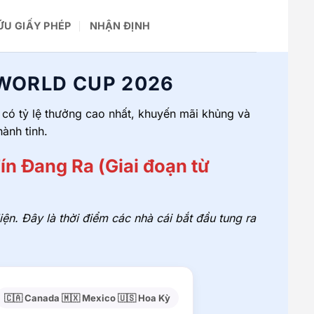
ỨU GIẤY PHÉP
NHẬN ĐỊNH
 WORLD CUP 2026
có tỷ lệ thưởng cao nhất, khuyến mãi khủng và
ành tinh.
n Đang Ra (Giai đoạn từ
ện. Đây là thời điểm các nhà cái bắt đầu tung ra
🇨🇦
Canada
🇲🇽
Mexico
🇺🇸
Hoa Kỳ