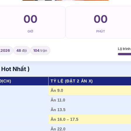
00
00
GIỜ
PHÚT
Lộ trì
7.2026
48
đội
104
trận
 Hot Nhất )
ĐỊCH)
TỶ LỆ (ĐẶT 2 ĂN X)
Ăn 9.0
Ăn 11.0
Ăn 13.5
Ăn 16.0 – 17.5
Ăn 22.0