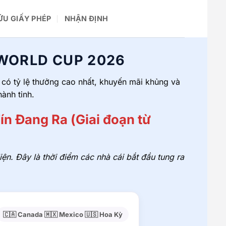
ỨU GIẤY PHÉP
NHẬN ĐỊNH
 WORLD CUP 2026
có tỷ lệ thưởng cao nhất, khuyến mãi khủng và
ành tinh.
n Đang Ra (Giai đoạn từ
ện. Đây là thời điểm các nhà cái bắt đầu tung ra
🇨🇦
Canada
🇲🇽
Mexico
🇺🇸
Hoa Kỳ