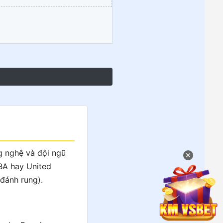
g nghệ và đội ngũ
✕
ABA hay United
(đánh rung).