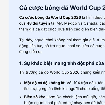
Cá cược bóng đá World Cup 2
Cá cược bóng đá World Cup 2026
là hình thức 
của
48 đội tuyển
tại Mỹ, Mexico và Canada, các
tham gia cá đặt cược dựa trên các diễn biến thự
Tại đây, người chơi không chỉ tham gia giải trí
động liên tục, hỗ trợ người chơi soi kèo cá cượ
đang diễn ra.
1. Sự khác biệt mang tính đột phá củ
Thị trường cá độ World Cup 2026 chứng kiến nhữ
Mật độ cá độ khổng lồ:
Với 104 trận đấu, tần 
tình trạng nghẽn lệnh khi người chơi xuống t
Biến số kèo Live:
Do chênh lệch múi giờ, các s
buộc người chơi phải có sự nhạy bén để bắt