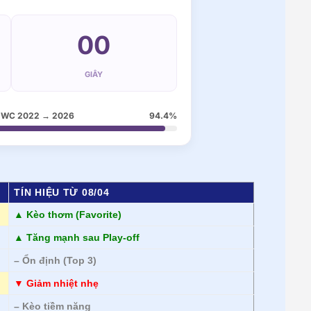
00
GIÂY
nh WC 2022 → 2026
94.4%
TÍN HIỆU TỪ 08/04
▲ Kèo thơm (Favorite)
▲ Tăng mạnh sau Play-off
– Ổn định (Top 3)
▼ Giảm nhiệt nhẹ
– Kèo tiềm năng