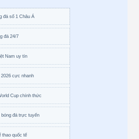
 đá số 1 Châu Á
g đá 24/7
ệt Nam uy tín
 2026 cực nhanh
orld Cup chính thức
 bóng đá trực tuyến
 thao quốc tế