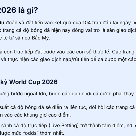
026 là gì?
dự đoán và đặt tiền vào kết quả của 104 trận đấu tại ngày h
 trang cá độ bóng đá hiện nay đóng vai trò là sàn giao dịc
c tế từ sân cỏ Bắc Mỹ.
 mà còn trực tiếp đặt cược vào các con số thực tế. Các tran
c và thực hiện các giao dịch nạp/rút tiền để cá cược một cá
a kỳ World Cup 2026
ng bước ngoặt lớn, buộc các dân chơi cá cược phải thay đ
suất cá độ bóng đá sẽ diễn ra liên tục, đòi hỏi các trang 
iền vào các khung giờ cao điểm.
ảnh cá độ trực tiếp (Live Betting) trở thành tâm điểm, nơi 
 được mức “odds” thơm nhất.