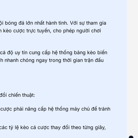
ội bóng đá lớn nhất hành tinh. Với sự tham gia
h kèo cược trực tuyến, cho phép người chơi
g cá độ uy tín cung cấp hệ thống bảng kèo biến
ch nhanh chóng ngay trong thời gian trận đấu
ổi chiến thuật:
cá cược phải nâng cấp hệ thống máy chủ để tránh
các tỷ lệ kèo cá cược thay đổi theo từng giây,