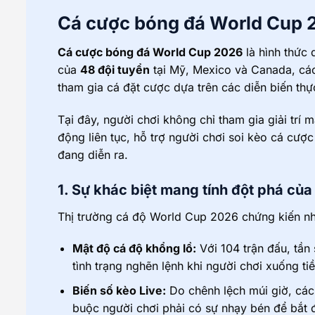
Cá cược bóng đá World Cup 2
Cá cược bóng đá World Cup 2026
là hình thức 
của
48 đội tuyển
tại Mỹ, Mexico và Canada, các
tham gia cá đặt cược dựa trên các diễn biến thự
Tại đây, người chơi không chỉ tham gia giải trí
động liên tục, hỗ trợ người chơi soi kèo cá cượ
đang diễn ra.
1. Sự khác biệt mang tính đột phá củ
Thị trường cá độ World Cup 2026 chứng kiến nhữ
Mật độ cá độ khổng lồ:
Với 104 trận đấu, tần 
tình trạng nghẽn lệnh khi người chơi xuống t
Biến số kèo Live:
Do chênh lệch múi giờ, các s
buộc người chơi phải có sự nhạy bén để bắt