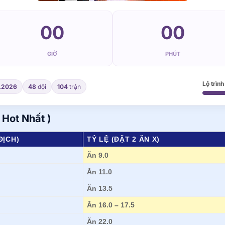
00
00
GIỜ
PHÚT
Lộ trì
7.2026
48
đội
104
trận
 Hot Nhất )
ĐỊCH)
TỶ LỆ (ĐẶT 2 ĂN X)
Ăn 9.0
Ăn 11.0
Ăn 13.5
Ăn 16.0 – 17.5
Ăn 22.0