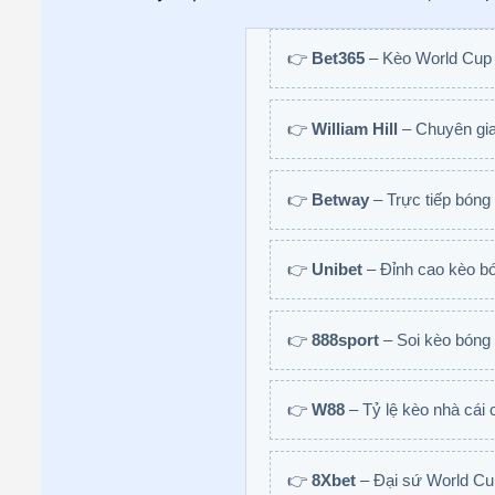
👉
Bet365
– Kèo World Cup 
👉
William Hill
– Chuyên gia
👉
Betway
– Trực tiếp bóng
👉
Unibet
– Đỉnh cao kèo b
👉
888sport
– Soi kèo bóng 
👉
W88
– Tỷ lệ kèo nhà cái c
👉
8Xbet
– Đại sứ World Cu