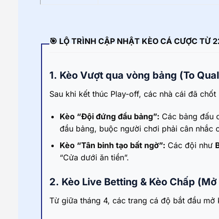
🎯 LỘ TRÌNH CẬP NHẬT KÈO CÁ CƯỢC TỪ 2
1. Kèo Vượt qua vòng bảng (To Qual
Sau khi kết thúc Play-off, các nhà cái đã ch
Kèo “Đội đứng đầu bảng”:
Các bảng đấu có
đầu bảng, buộc người chơi phải cân nhắc cá
Kèo “Tân binh tạo bất ngờ”:
Các đội như
“Cửa dưới ăn tiền”.
2. Kèo Live Betting & Kèo Chấp (Mở
Từ giữa tháng 4, các trang cá độ bắt đầu mở