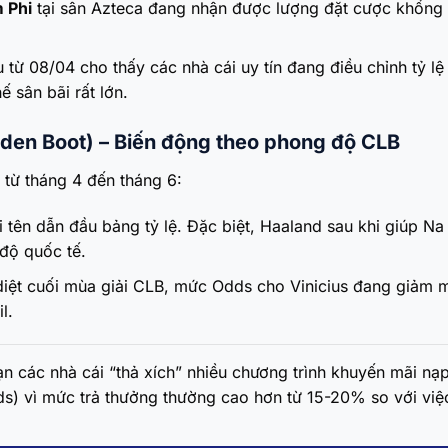
 Phi
tại sân Azteca đang nhận được lượng đặt cược khổng 
 từ 08/04 cho thấy các nhà cái uy tín đang điều chỉnh tỷ l
 sân bãi rất lớn.
lden Boot) – Biến động theo phong độ CLB
 từ tháng 4 đến tháng 6:
i tên dẫn đầu bảng tỷ lệ. Đặc biệt, Haaland sau khi giúp Na
độ quốc tế.
iệt cuối mùa giải CLB, mức Odds cho Vinicius đang giảm m
l.
n các nhà cái “thả xích” nhiều chương trình khuyến mãi nạp 
s) vì mức trả thưởng thường cao hơn từ 15-20% so với việc