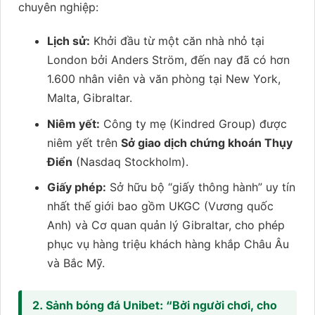
chuyên nghiệp:
Lịch sử:
Khởi đầu từ một căn nhà nhỏ tại
London bởi Anders Ström, đến nay đã có hơn
1.600 nhân viên và văn phòng tại New York,
Malta, Gibraltar.
Niêm yết:
Công ty mẹ (Kindred Group) được
niêm yết trên
Sở giao dịch chứng khoán Thụy
Điển
(Nasdaq Stockholm).
Giấy phép:
Sở hữu bộ “giấy thông hành” uy tín
nhất thế giới bao gồm UKGC (Vương quốc
Anh) và Cơ quan quản lý Gibraltar, cho phép
phục vụ hàng triệu khách hàng khắp Châu Âu
và Bắc Mỹ.
2. Sảnh bóng đá Unibet: “Bởi người chơi, cho