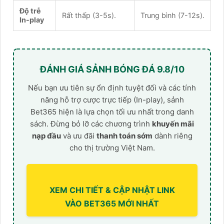
Độ trễ
Rất thấp (3-5s).
Trung bình (7-12s).
In-play
ĐÁNH GIÁ SẢNH BÓNG ĐÁ 9.8/10
Nếu bạn ưu tiên sự ổn định tuyệt đối và các tính
năng hỗ trợ cược trực tiếp (In-play), sảnh
Bet365 hiện là lựa chọn tối ưu nhất trong danh
sách. Đừng bỏ lỡ các chương trình
khuyến mãi
nạp đầu
và ưu đãi
thanh toán sớm
dành riêng
cho thị trường Việt Nam.
XEM CHI TIẾT & CẬP NHẬT LINK
VÀO BET365 MỚI NHẤT