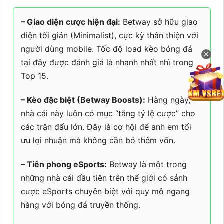
– Giao diện cược hiện đại:
Betway sở hữu giao
diện tối giản (Minimalist), cực kỳ thân thiện với
người dùng mobile. Tốc độ load kèo bóng đá
✕
tại đây được đánh giá là nhanh nhất nhì trong
Top 15.
– Kèo đặc biệt (Betway Boosts):
Hàng ngày,
nhà cái này luôn có mục “tăng tỷ lệ cược” cho
các trận đấu lớn. Đây là cơ hội để anh em tối
ưu lợi nhuận mà không cần bỏ thêm vốn.
– Tiên phong eSports:
Betway là một trong
những nhà cái đầu tiên trên thế giới có sảnh
cược eSports chuyên biệt với quy mô ngang
hàng với bóng đá truyền thống.