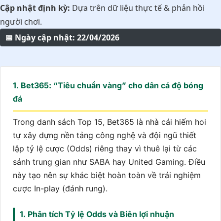
Cập nhật định kỳ:
Dựa trên dữ liệu thực tế & phản hồi
người chơi.
📅 Ngày cập nhật: 22/04/2026
1. Bet365: “Tiêu chuẩn vàng” cho dân cá độ bóng
đá
Trong danh sách Top 15, Bet365 là nhà cái hiếm hoi
tự xây dựng nền tảng công nghệ và đội ngũ thiết
lập tỷ lệ cược (Odds) riêng thay vì thuê lại từ các
sảnh trung gian như SABA hay United Gaming. Điều
này tạo nên sự khác biệt hoàn toàn về trải nghiệm
cược In-play (đánh rung).
1. Phân tích Tỷ lệ Odds và Biên lợi nhuận