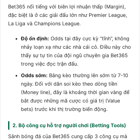
Bet365 nổi tiếng với biên lợi nhuận thấp (Margin),
đặc biệt là ở các giải đấu lớn như Premier League,
La Liga và Champions League.
Độ ổn định:
Odds tại đây cực kỳ “tĩnh”, không
nhảy loạn xạ như các nhà cái cỏ. Điều này cho
thấy sự tự tin của đội ngũ chuyên gia Bet365
trong việc đọc trận đấu.
Odds sớm:
Bảng kèo thường lên sớm từ 7-10
ngày. Đối với dân soi kèo theo dòng tiền
(Money line), đây là khoảng thời gian vàng để
bắt được những mã cược có giá trị (Value
bets) trước khi thị trường biến động.
2. Bộ công cụ hỗ trợ người chơi (Betting Tools)
Sảnh bóng đá của Bet365 cung cấp 3 công cụ mà