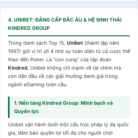
4. UNIBET: ĐẲNG CẤP BẮC ÂU & HỆ SINH THÁI
KINDRED GROUP
Trong danh sách Top 15,
Unibet
(thành lập năm
1997) giữ vị trí số 4 nhờ sự toàn diện từ cá cược thể
thao đến Poker. Là “con cưng” của tập đoàn
Kindred
, Unibet không chỉ mạnh về tài chính mà
còn dẫn đầu về các giải thưởng danh giá trong
ngành eGaming toàn cầu.
1. Nền tảng Kindred Group: Minh bạch và
Quyền lực
Unibet vận hành dưới một cấu trúc pháp lý đa quốc
gia, đảm bảo quyền lợi tối đa cho người chơi