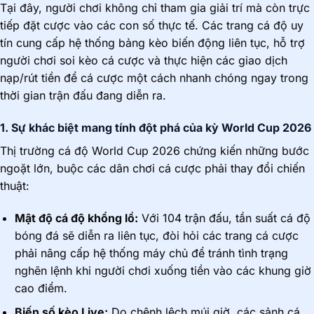
Tại đây, người chơi không chỉ tham gia giải trí mà còn trực
tiếp đặt cược vào các con số thực tế. Các trang cá độ uy
tín cung cấp hệ thống bảng kèo biến động liên tục, hỗ trợ
người chơi soi kèo cá cược và thực hiện các giao dịch
nạp/rút tiền để cá cược một cách nhanh chóng ngay trong
thời gian trận đấu đang diễn ra.
1. Sự khác biệt mang tính đột phá của kỳ World Cup 2026
Thị trường cá độ World Cup 2026 chứng kiến những bước
ngoặt lớn, buộc các dân chơi cá cược phải thay đổi chiến
thuật:
Mật độ cá độ khổng lồ:
Với 104 trận đấu, tần suất cá độ
bóng đá sẽ diễn ra liên tục, đòi hỏi các trang cá cược
phải nâng cấp hệ thống máy chủ để tránh tình trạng
nghẽn lệnh khi người chơi xuống tiền vào các khung giờ
cao điểm.
Biến số kèo Live:
Do chênh lệch múi giờ, các sảnh cá