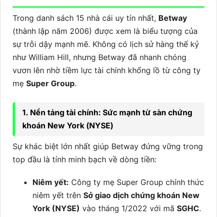
Trong danh sách 15 nhà cái uy tín nhất,
Betway
(thành lập năm 2006) được xem là biểu tượng của
sự trỗi dậy mạnh mẽ. Không có lịch sử hàng thế kỷ
như William Hill, nhưng Betway đã nhanh chóng
vươn lên nhờ tiềm lực tài chính khổng lồ từ công ty
mẹ
Super Group
.
1. Nền tảng tài chính: Sức mạnh từ sàn chứng
khoán New York (NYSE)
Sự khác biệt lớn nhất giúp Betway đứng vững trong
top đầu là tính minh bạch về dòng tiền:
Niêm yết:
Công ty mẹ Super Group chính thức
niêm yết trên
Sở giao dịch chứng khoán New
York (NYSE)
vào tháng 1/2022 với mã
SGHC
.