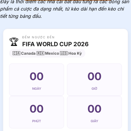
Đây là thời điểm các nhà cái bắt đầu tung ra các dòng sản
phẩm cá cược đa dạng nhất, từ kèo dài hạn đến kèo chi
tiết từng bảng đấu.
ĐẾM NGƯỢC ĐẾN
🏆
FIFA WORLD CUP 2026
🇨🇦
Canada
🇲🇽
Mexico
🇺🇸
Hoa Kỳ
00
00
NGÀY
GIỜ
00
00
PHÚT
GIÂY