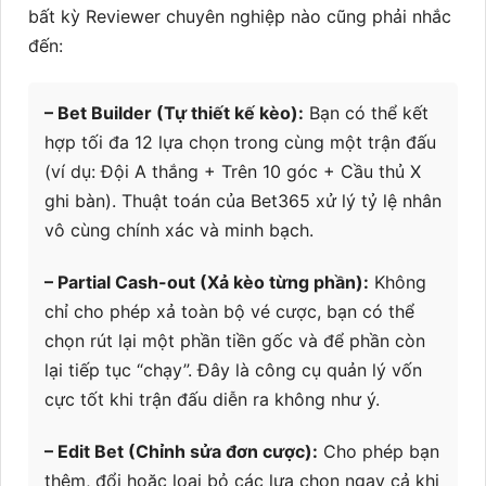
bất kỳ Reviewer chuyên nghiệp nào cũng phải nhắc
đến:
– Bet Builder (Tự thiết kế kèo):
Bạn có thể kết
hợp tối đa 12 lựa chọn trong cùng một trận đấu
(ví dụ: Đội A thắng + Trên 10 góc + Cầu thủ X
ghi bàn). Thuật toán của Bet365 xử lý tỷ lệ nhân
vô cùng chính xác và minh bạch.
– Partial Cash-out (Xả kèo từng phần):
Không
chỉ cho phép xả toàn bộ vé cược, bạn có thể
chọn rút lại một phần tiền gốc và để phần còn
lại tiếp tục “chạy”. Đây là công cụ quản lý vốn
cực tốt khi trận đấu diễn ra không như ý.
– Edit Bet (Chỉnh sửa đơn cược):
Cho phép bạn
thêm, đổi hoặc loại bỏ các lựa chọn ngay cả khi