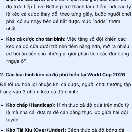
độ trực tiếp (Live Betting) trở thành tâm điểm, nơi các tỷ
lệ kèo cá cược thay đổi theo từng giây, buộc người chơi
phải có sự nhạy bén để bắt được mức “odds” thơm
nhất.
Kèo cá cược cho tân binh:
Việc tăng số đội khiến các
kèo cá độ cửa dưới trở nên tiềm năng hơn, mở ra nhiều
cơ hội ăn tiền cho những ai giỏi phân tích các đội bóng
“ngựa ô”.
2. Các loại hình kèo cá độ phổ biến tại World Cup 2026
Để tối ưu hóa lợi nhuận khi cá cược, người chơi thường tập
trung vào 3 nhóm kèo cá độ chính:
Kèo chấp (Handicap):
Hình thức cá độ dựa trên mức tỷ
lệ mà nhà cái đưa ra để cân bằng thực lực giữa hai đội
tuyển.
Kèo Tài Xỉu (Over/Under):
Cách thức cá độ bóng đá