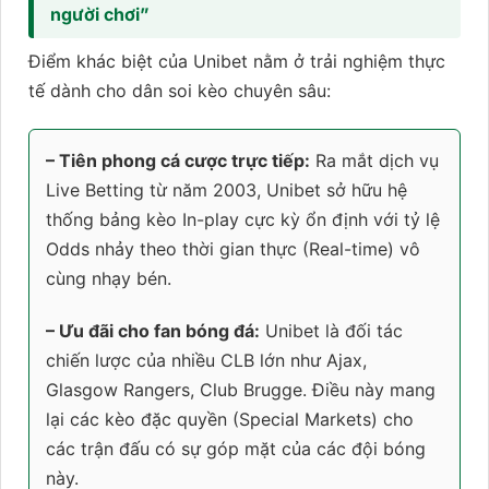
người chơi”
Điểm khác biệt của Unibet nằm ở trải nghiệm thực
tế dành cho dân soi kèo chuyên sâu:
– Tiên phong cá cược trực tiếp:
Ra mắt dịch vụ
Live Betting từ năm 2003, Unibet sở hữu hệ
thống bảng kèo In-play cực kỳ ổn định với tỷ lệ
Odds nhảy theo thời gian thực (Real-time) vô
cùng nhạy bén.
– Ưu đãi cho fan bóng đá:
Unibet là đối tác
chiến lược của nhiều CLB lớn như Ajax,
Glasgow Rangers, Club Brugge. Điều này mang
lại các kèo đặc quyền (Special Markets) cho
các trận đấu có sự góp mặt của các đội bóng
này.