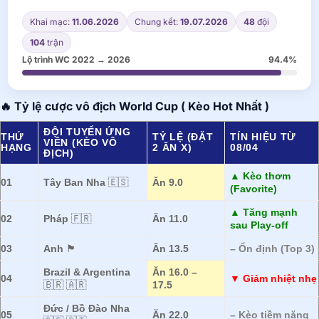
Khai mạc:
11.06.2026
Chung kết:
19.07.2026
48
đội
104
trận
Lộ trình WC 2022 → 2026
94.4%
🔥 Tỷ lệ cược vô địch World Cup ( Kèo Hot Nhất )
ĐỘI TUYỂN ỨNG
THỨ
TỶ LỆ (ĐẶT
TÍN HIỆU TỪ
VIÊN (KÈO VÔ
HẠNG
2 ĂN X)
08/04
ĐỊCH)
▲ Kèo thơm
01
Tây Ban Nha
🇪🇸
Ăn 9.0
(Favorite)
▲ Tăng mạnh
02
Pháp
🇫🇷
Ăn 11.0
sau Play-off
03
Anh
🏴󠁧󠁢󠁥󠁮󠁧󠁿
Ăn 13.5
– Ổn định (Top 3)
Brazil & Argentina
Ăn 16.0 –
04
▼ Giảm nhiệt nhẹ
🇧🇷 🇦🇷
17.5
Đức / Bồ Đào Nha
05
Ăn 22.0
– Kèo tiềm năng