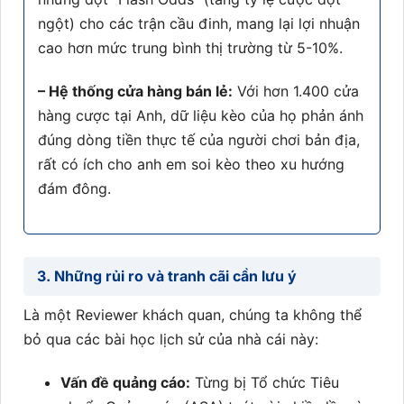
ngột) cho các trận cầu đinh, mang lại lợi nhuận
cao hơn mức trung bình thị trường từ 5-10%.
– Hệ thống cửa hàng bán lẻ:
Với hơn 1.400 cửa
hàng cược tại Anh, dữ liệu kèo của họ phản ánh
đúng dòng tiền thực tế của người chơi bản địa,
rất có ích cho anh em soi kèo theo xu hướng
đám đông.
3. Những rủi ro và tranh cãi cần lưu ý
Là một Reviewer khách quan, chúng ta không thể
bỏ qua các bài học lịch sử của nhà cái này:
Vấn đề quảng cáo:
Từng bị Tổ chức Tiêu