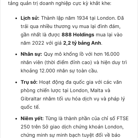
tảng quản trị doanh nghiệp cực kỳ khắt khe:
Lịch sử:
Thành lập năm 1934 tại London. Đã
trải qua nhiều thương vụ mua lại đình đám,
gần nhất là được
888 Holdings
mua lại vào
năm 2022 với giá
2,2 tỷ bảng Anh
.
Nhân sự:
Quy mô khổng lồ với hơn 16.000
nhân viên (thời điểm đỉnh cao) và hiện duy trì
khoảng 12.000 nhân sự toàn cầu.
Trụ sở:
Hoạt động đa quốc gia với các văn
phòng chiến lược tại London, Malta và
Gibraltar nhằm tối ưu hóa dịch vụ và pháp lý
quốc tế.
Niêm yết:
Từng là thành phần của chỉ số FTSE
250 trên Sở giao dịch chứng khoán London,
chứng minh sự minh bạch tuyệt đối về báo