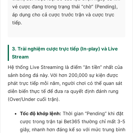
vé cược đang trong trạng thái “chờ” (Pending),
áp dụng cho cả cược trước trận và cược trực
tiếp.
3. Trải nghiệm cược trực tiếp (In-play) và Live
Stream
Hệ thống Live Streaming là điểm “ăn tiền” nhất của
sảnh bóng đá này. Với hơn 200,000 sự kiện được
phát trực tiếp mỗi năm, người chơi có thể quan sát
diễn biến thực tế để đưa ra quyết định đánh rung
(Over/Under cuối trận).
Tốc độ khớp lệnh:
Thời gian “Pending” khi đặt
cược trong trận tại Bet365 thường chỉ mất 3-5
giây, nhanh hơn đáng kể so với mức trung bình