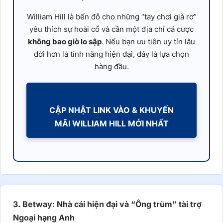
William Hill là bến đỗ cho những “tay chơi già rơ”
yêu thích sự hoài cổ và cần một địa chỉ cá cược
không bao giờ lo sập
. Nếu bạn ưu tiên uy tín lâu
đời hơn là tính năng hiện đại, đây là lựa chọn
hàng đầu.
CẬP NHẬT LINK VÀO & KHUYẾN
MÃI WILLIAM HILL MỚI NHẤT
3. Betway: Nhà cái hiện đại và “Ông trùm” tài trợ
Ngoại hạng Anh