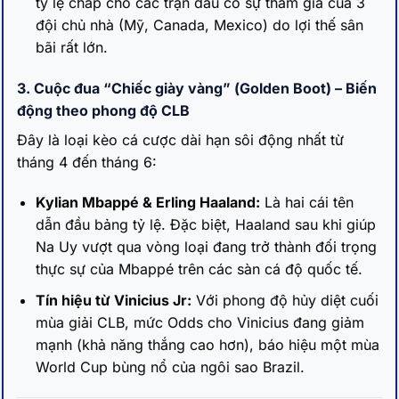
tỷ lệ chấp cho các trận đấu có sự tham gia của 3
đội chủ nhà (Mỹ, Canada, Mexico) do lợi thế sân
bãi rất lớn.
3. Cuộc đua “Chiếc giày vàng” (Golden Boot) – Biến
động theo phong độ CLB
Đây là loại kèo cá cược dài hạn sôi động nhất từ
tháng 4 đến tháng 6:
Kylian Mbappé & Erling Haaland:
Là hai cái tên
dẫn đầu bảng tỷ lệ. Đặc biệt, Haaland sau khi giúp
Na Uy vượt qua vòng loại đang trở thành đối trọng
thực sự của Mbappé trên các sàn cá độ quốc tế.
Tín hiệu từ Vinicius Jr:
Với phong độ hủy diệt cuối
mùa giải CLB, mức Odds cho Vinicius đang giảm
mạnh (khả năng thắng cao hơn), báo hiệu một mùa
World Cup bùng nổ của ngôi sao Brazil.