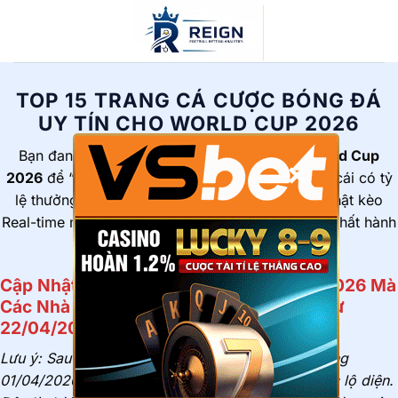
Bỏ
qua
nội
dung
TOP 15 TRANG CÁ CƯỢC BÓNG ĐÁ
UY TÍN CHO WORLD CUP 2026
Bạn đang tìm kiếm
trang cá cược bóng đá World Cup
×
2026
để “về bờ” an toàn? Xem ngay Top 15 nhà cái có tỷ
lệ thưởng cao nhất, khuyến mãi khủng và cập nhật kèo
Real-time nhanh nhất cho kỳ đại hội bóng đá lớn nhất hành
tinh.
Cập Nhật Các Kèo Cá Cược World Cup 2026 Mà
Các Nhà Cái Uy Tín Đang Ra (Giai đoạn từ
22/04/2026 đến khai mạc 11/06/2026)
Lưu ý: Sau khi vòng Play-off kết thúc vào rạng sáng
01/04/2026, danh sách 48 đội tuyển đã chính thức lộ diện.