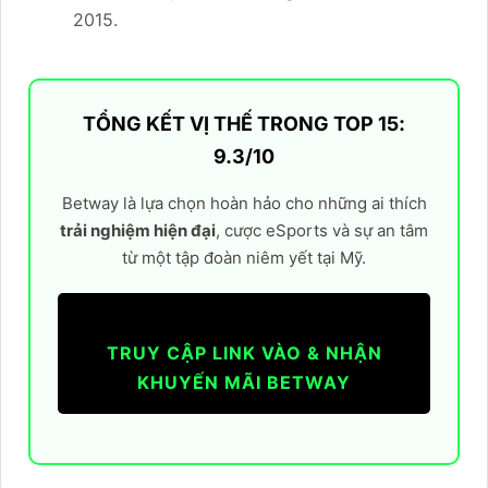
2015.
TỔNG KẾT VỊ THẾ TRONG TOP 15:
9.3/10
Betway là lựa chọn hoàn hảo cho những ai thích
trải nghiệm hiện đại
, cược eSports và sự an tâm
từ một tập đoàn niêm yết tại Mỹ.
TRUY CẬP LINK VÀO & NHẬN
KHUYẾN MÃI BETWAY