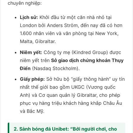
chuyên nghiệp:
Lịch sử:
Khởi đầu từ một căn nhà nhỏ tại
London bởi Anders Ström, đến nay đã có hơn
1.600 nhân viên và văn phòng tại New York,
Malta, Gibraltar.
Niêm yết:
Công ty mẹ (Kindred Group) được
niêm yết trên
Sở giao dịch chứng khoán Thụy
Điển
(Nasdaq Stockholm).
Giấy phép:
Sở hữu bộ “giấy thông hành” uy tín
nhất thế giới bao gồm UKGC (Vương quốc
Anh) và Cơ quan quản lý Gibraltar, cho phép
phục vụ hàng triệu khách hàng khắp Châu Âu
và Bắc Mỹ.
2. Sảnh bóng đá Unibet: “Bởi người chơi, cho