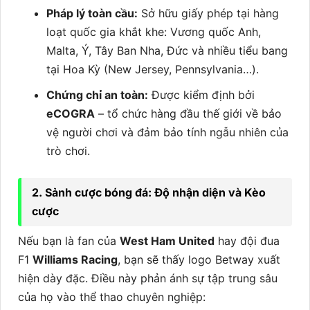
Pháp lý toàn cầu:
Sở hữu giấy phép tại hàng
loạt quốc gia khắt khe: Vương quốc Anh,
Malta, Ý, Tây Ban Nha, Đức và nhiều tiểu bang
tại Hoa Kỳ (New Jersey, Pennsylvania…).
Chứng chỉ an toàn:
Được kiểm định bởi
eCOGRA
– tổ chức hàng đầu thế giới về bảo
vệ người chơi và đảm bảo tính ngẫu nhiên của
trò chơi.
2. Sảnh cược bóng đá: Độ nhận diện và Kèo
cược
Nếu bạn là fan của
West Ham United
hay đội đua
F1
Williams Racing
, bạn sẽ thấy logo Betway xuất
hiện dày đặc. Điều này phản ánh sự tập trung sâu
của họ vào thể thao chuyên nghiệp: