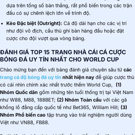
dựa trên tổng số bàn thắng, rất phổ biến trong các trận
đấu có sự chênh lệch lớn về trình độ.
Kèo Đặc biệt (Outright):
Cá độ dài hạn cho các vị trí
như đội vô địch, cầu thủ ghi bàn hàng đầu hoặc đặt
cược cho đội vượt qua vòng bảng.
ĐÁNH GIÁ TOP 15 TRANG NHÀ CÁI CÁ CƯỢC
BÓNG ĐÁ UY TÍN NHẤT CHO WORLD CUP
Chào mừng bạn đến với bảng đánh giá chuyên sâu từ
các
trang cá độ bóng đá uy tín
nhất hiện nay
đễ giúp cược thủ
có cái nhìn chính xác nhất trước thềm World Cup,
(1)
Nhóm Quốc dân
gồm những tên tuổi thống trị tại Việt Nam
như W88, M88, 188BET;
(2) Nhóm Toàn cầu
với các gã
khổng lồ đẳng cấp quốc tế như Bet365, William Hill;
(3)
Nhóm Phổ biến cao
tập trung vào trải nghiệm người dùng
Việt như VN88, FB88.