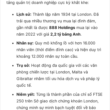
tảng quản trị doanh nghiệp cực kỳ khắt khe:
Lịch sử:
Thành lập năm 1934 tại London. Đã
trải qua nhiều thương vụ mua lại đình đám,
gần nhất là được
888 Holdings
mua lại vào
năm 2022 với giá
2,2 tỷ bảng Anh
.
Nhân sự:
Quy mô khổng lồ với hơn 16.000
nhân viên (thời điểm đỉnh cao) và hiện duy trì
khoảng 12.000 nhân sự toàn cầu.
Trụ sở:
Hoạt động đa quốc gia với các văn
phòng chiến lược tại London, Malta và
Gibraltar nhằm tối ưu hóa dịch vụ và pháp lý
quốc tế.
Niêm yết:
Từng là thành phần của chỉ số FTSE
250 trên Sở giao dịch chứng khoán London,
chứng minh sự minh bạch tuyệt đối về báo