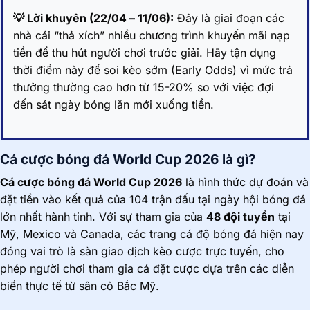
💡 Lời khuyên (22/04 – 11/06):
Đây là giai đoạn các
nhà cái “thả xích” nhiều chương trình khuyến mãi nạp
tiền để thu hút người chơi trước giải. Hãy tận dụng
thời điểm này để soi kèo sớm (Early Odds) vì mức trả
thưởng thường cao hơn từ 15-20% so với việc đợi
đến sát ngày bóng lăn mới xuống tiền.
Cá cược bóng đá World Cup 2026 là gì?
Cá cược bóng đá World Cup 2026
là hình thức dự đoán và
đặt tiền vào kết quả của 104 trận đấu tại ngày hội bóng đá
lớn nhất hành tinh. Với sự tham gia của
48 đội tuyển
tại
Mỹ, Mexico và Canada, các trang cá độ bóng đá hiện nay
đóng vai trò là sàn giao dịch kèo cược trực tuyến, cho
phép người chơi tham gia cá đặt cược dựa trên các diễn
biến thực tế từ sân cỏ Bắc Mỹ.