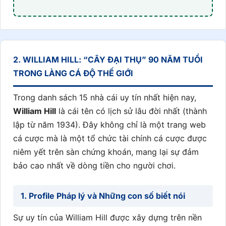
2. WILLIAM HILL: “CÂY ĐẠI THỤ” 90 NĂM TUỔI
TRONG LÀNG CÁ ĐỘ THẾ GIỚI
Trong danh sách 15 nhà cái uy tín nhất hiện nay,
William Hill
là cái tên có lịch sử lâu đời nhất (thành
lập từ năm 1934). Đây không chỉ là một trang web
cá cược mà là một tổ chức tài chính cá cược được
niêm yết trên sàn chứng khoán, mang lại sự đảm
bảo cao nhất về dòng tiền cho người chơi.
1. Profile Pháp lý và Những con số biết nói
Sự uy tín của William Hill được xây dựng trên nền