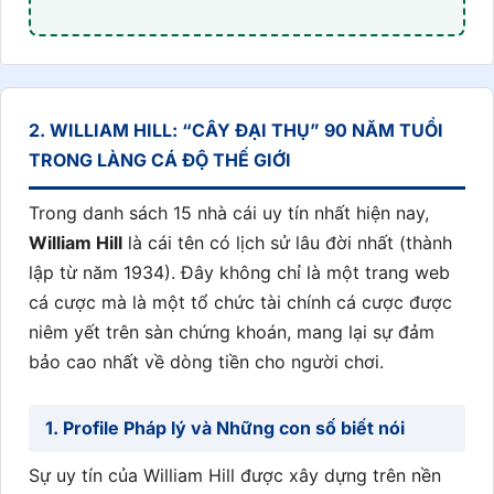
2. WILLIAM HILL: “CÂY ĐẠI THỤ” 90 NĂM TUỔI
TRONG LÀNG CÁ ĐỘ THẾ GIỚI
Trong danh sách 15 nhà cái uy tín nhất hiện nay,
William Hill
là cái tên có lịch sử lâu đời nhất (thành
lập từ năm 1934). Đây không chỉ là một trang web
cá cược mà là một tổ chức tài chính cá cược được
niêm yết trên sàn chứng khoán, mang lại sự đảm
bảo cao nhất về dòng tiền cho người chơi.
1. Profile Pháp lý và Những con số biết nói
Sự uy tín của William Hill được xây dựng trên nền