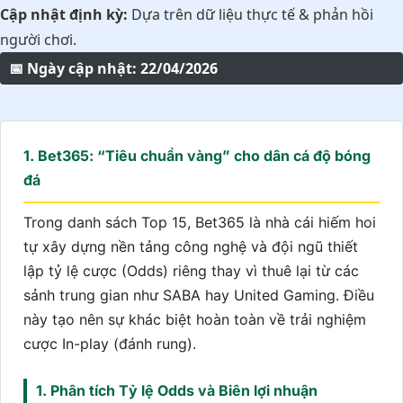
Cập nhật định kỳ:
Dựa trên dữ liệu thực tế & phản hồi
người chơi.
📅 Ngày cập nhật: 22/04/2026
1. Bet365: “Tiêu chuẩn vàng” cho dân cá độ bóng
đá
Trong danh sách Top 15, Bet365 là nhà cái hiếm hoi
tự xây dựng nền tảng công nghệ và đội ngũ thiết
lập tỷ lệ cược (Odds) riêng thay vì thuê lại từ các
sảnh trung gian như SABA hay United Gaming. Điều
này tạo nên sự khác biệt hoàn toàn về trải nghiệm
cược In-play (đánh rung).
1. Phân tích Tỷ lệ Odds và Biên lợi nhuận