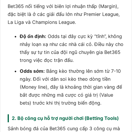
Bet365 nổi tiếng với biên lợi nhuận thấp (Margin),
đặc biệt là ở các giải đấu lớn như Premier League,
La Liga và Champions League.
Độ ổn định:
Odds tại đây cực kỳ “tĩnh”, không
nhảy loạn xạ như các nhà cái cỏ. Điều này cho
thấy sự tự tin của đội ngũ chuyên gia Bet365
trong việc đọc trận đấu.
Odds sớm:
Bảng kèo thường lên sớm từ 7-10
ngày. Đối với dân soi kèo theo dòng tiền
(Money line), đây là khoảng thời gian vàng để
bắt được những mã cược có giá trị (Value
bets) trước khi thị trường biến động.
2. Bộ công cụ hỗ trợ người chơi (Betting Tools)
Sảnh bóng đá của Bet365 cung cấp 3 công cụ mà