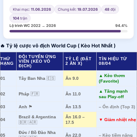
Khai mạc:
11.06.2026
Chung kết:
19.07.2026
48
đội
104
trận
Lộ trình WC 2022 → 2026
94.4%
🔥 Tỷ lệ cược vô địch World Cup ( Kèo Hot Nhất )
ĐỘI TUYỂN ỨNG
THỨ
TỶ LỆ (ĐẶT
TÍN HIỆU TỪ
VIÊN (KÈO VÔ
HẠNG
2 ĂN X)
08/04
ĐỊCH)
▲ Kèo thơm
01
Tây Ban Nha
🇪🇸
Ăn 9.0
(Favorite)
▲ Tăng mạnh
02
Pháp
🇫🇷
Ăn 11.0
sau Play-off
03
Anh
🏴󠁧󠁢󠁥󠁮󠁧󠁿
Ăn 13.5
– Ổn định (Top 3)
Brazil & Argentina
Ăn 16.0 –
04
▼ Giảm nhiệt nhẹ
🇧🇷 🇦🇷
17.5
Đức / Bồ Đào Nha
05
Ăn 22.0
– Kèo tiềm năng