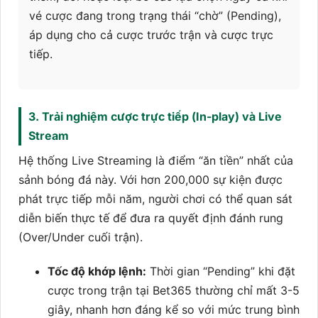
vé cược đang trong trạng thái “chờ” (Pending),
áp dụng cho cả cược trước trận và cược trực
tiếp.
3. Trải nghiệm cược trực tiếp (In-play) và Live
Stream
Hệ thống Live Streaming là điểm “ăn tiền” nhất của
sảnh bóng đá này. Với hơn 200,000 sự kiện được
phát trực tiếp mỗi năm, người chơi có thể quan sát
diễn biến thực tế để đưa ra quyết định đánh rung
(Over/Under cuối trận).
Tốc độ khớp lệnh:
Thời gian “Pending” khi đặt
cược trong trận tại Bet365 thường chỉ mất 3-5
giây, nhanh hơn đáng kể so với mức trung bình