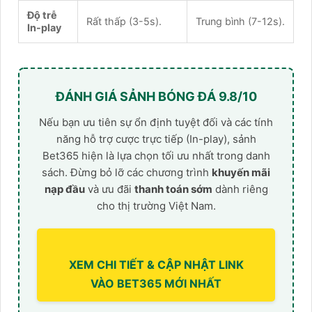
Độ trễ
Rất thấp (3-5s).
Trung bình (7-12s).
In-play
ĐÁNH GIÁ SẢNH BÓNG ĐÁ 9.8/10
Nếu bạn ưu tiên sự ổn định tuyệt đối và các tính
năng hỗ trợ cược trực tiếp (In-play), sảnh
Bet365 hiện là lựa chọn tối ưu nhất trong danh
sách. Đừng bỏ lỡ các chương trình
khuyến mãi
nạp đầu
và ưu đãi
thanh toán sớm
dành riêng
cho thị trường Việt Nam.
XEM CHI TIẾT & CẬP NHẬT LINK
VÀO BET365 MỚI NHẤT