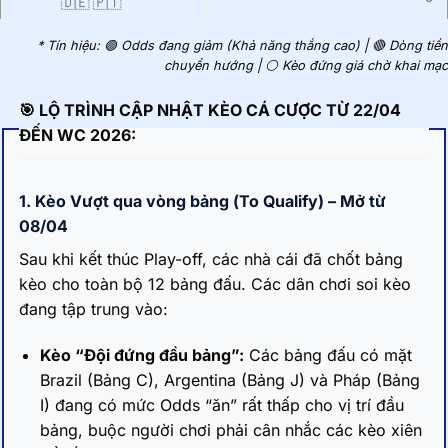
🇩🇪 🇵🇹
* Tín hiệu: 🟢 Odds đang giảm (Khả năng thắng cao) | 🔴 Dòng tiền
chuyển hướng | ⚪ Kèo đứng giá chờ khai mạc
🎯 LỘ TRÌNH CẬP NHẬT KÈO CÁ CƯỢC TỪ 22/04
ĐẾN WC 2026:
1. Kèo Vượt qua vòng bảng (To Qualify) – Mở từ
08/04
Sau khi kết thúc Play-off, các nhà cái đã chốt bảng
kèo cho toàn bộ 12 bảng đấu. Các dân chơi soi kèo
đang tập trung vào:
Kèo “Đội đứng đầu bảng”:
Các bảng đấu có mặt
Brazil (Bảng C), Argentina (Bảng J) và Pháp (Bảng
I) đang có mức Odds “ăn” rất thấp cho vị trí đầu
bảng, buộc người chơi phải cân nhắc các kèo xiên