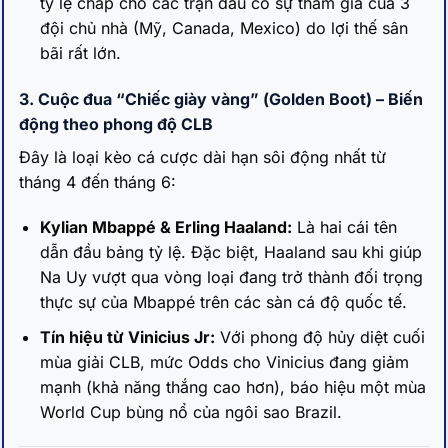
tỷ lệ chấp cho các trận đấu có sự tham gia của 3
đội chủ nhà (Mỹ, Canada, Mexico) do lợi thế sân
bãi rất lớn.
3. Cuộc đua “Chiếc giày vàng” (Golden Boot) – Biến
động theo phong độ CLB
Đây là loại kèo cá cược dài hạn sôi động nhất từ
tháng 4 đến tháng 6:
Kylian Mbappé & Erling Haaland:
Là hai cái tên
dẫn đầu bảng tỷ lệ. Đặc biệt, Haaland sau khi giúp
Na Uy vượt qua vòng loại đang trở thành đối trọng
thực sự của Mbappé trên các sàn cá độ quốc tế.
Tín hiệu từ Vinicius Jr:
Với phong độ hủy diệt cuối
mùa giải CLB, mức Odds cho Vinicius đang giảm
mạnh (khả năng thắng cao hơn), báo hiệu một mùa
World Cup bùng nổ của ngôi sao Brazil.