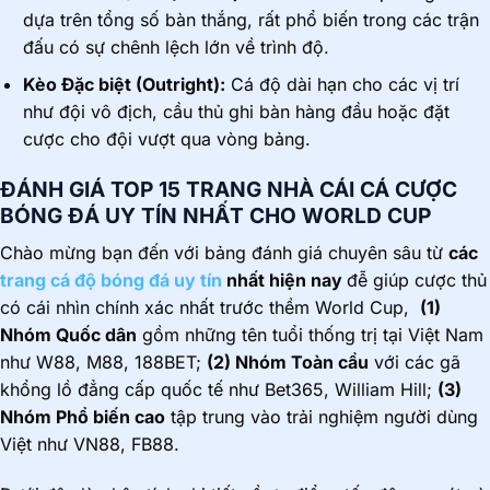
dựa trên tổng số bàn thắng, rất phổ biến trong các trận
đấu có sự chênh lệch lớn về trình độ.
Kèo Đặc biệt (Outright):
Cá độ dài hạn cho các vị trí
như đội vô địch, cầu thủ ghi bàn hàng đầu hoặc đặt
cược cho đội vượt qua vòng bảng.
ĐÁNH GIÁ TOP 15 TRANG NHÀ CÁI CÁ CƯỢC
BÓNG ĐÁ UY TÍN NHẤT CHO WORLD CUP
Chào mừng bạn đến với bảng đánh giá chuyên sâu từ
các
trang cá độ bóng đá uy tín
nhất hiện nay
đễ giúp cược thủ
có cái nhìn chính xác nhất trước thềm World Cup,
(1)
Nhóm Quốc dân
gồm những tên tuổi thống trị tại Việt Nam
như W88, M88, 188BET;
(2) Nhóm Toàn cầu
với các gã
khổng lồ đẳng cấp quốc tế như Bet365, William Hill;
(3)
Nhóm Phổ biến cao
tập trung vào trải nghiệm người dùng
Việt như VN88, FB88.