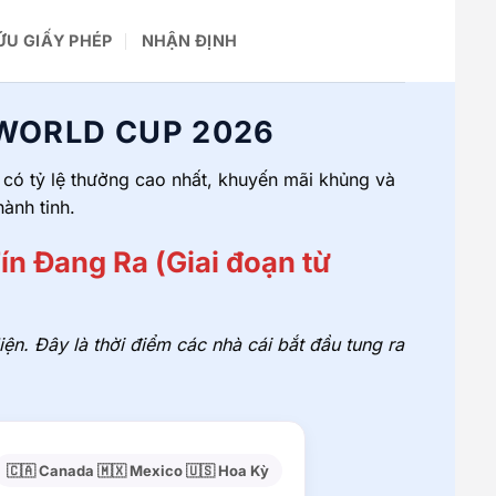
ỨU GIẤY PHÉP
NHẬN ĐỊNH
 WORLD CUP 2026
có tỷ lệ thưởng cao nhất, khuyến mãi khủng và
ành tinh.
n Đang Ra (Giai đoạn từ
ện. Đây là thời điểm các nhà cái bắt đầu tung ra
🇨🇦
Canada
🇲🇽
Mexico
🇺🇸
Hoa Kỳ