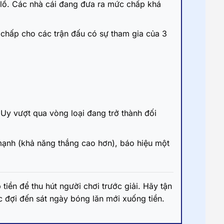
lồ. Các nhà cái đang đưa ra mức chấp khá
ệ chấp cho các trận đấu có sự tham gia của 3
 Uy vượt qua vòng loại đang trở thành đối
ạnh (khả năng thắng cao hơn), báo hiệu một
tiền để thu hút người chơi trước giải. Hãy tận
 đợi đến sát ngày bóng lăn mới xuống tiền.