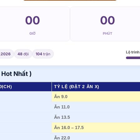
00
00
GIỜ
PHÚT
Lộ trì
7.2026
48
đội
104
trận
 Hot Nhất )
ĐỊCH)
TỶ LỆ (ĐẶT 2 ĂN X)
Ăn 9.0
Ăn 11.0
Ăn 13.5
Ăn 16.0 – 17.5
Ăn 22.0