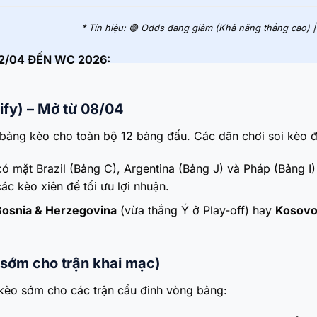
* Tín hiệu: 🟢 Odds đang giảm (Khả năng thắng cao) 
2/04 ĐẾN WC 2026:
ify) – Mở từ 08/04
ốt bảng kèo cho toàn bộ 12 bảng đấu. Các dân chơi soi kèo 
 mặt Brazil (Bảng C), Argentina (Bảng J) và Pháp (Bảng I) 
c kèo xiên để tối ưu lợi nhuận.
Bosnia & Herzegovina
(vừa thắng Ý ở Play-off) hay
Kosov
 sớm cho trận khai mạc)
 kèo sớm cho các trận cầu đinh vòng bảng: