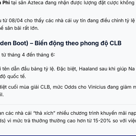
 Phi
tại sân Azteca đang nhận được lượng đặt cược khổng 
 từ 08/04 cho thấy các nhà cái uy tín đang điều chỉnh tỷ l
 sân bãi rất lớn.
lden Boot) – Biến động theo phong độ CLB
 từ tháng 4 đến tháng 6:
i tên dẫn đầu bảng tỷ lệ. Đặc biệt, Haaland sau khi giúp Na
độ quốc tế.
iệt cuối mùa giải CLB, mức Odds cho Vinicius đang giảm m
l.
n các nhà cái “thả xích” nhiều chương trình khuyến mãi nạp 
s) vì mức trả thưởng thường cao hơn từ 15-20% so với việc