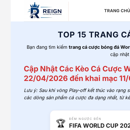
Bỏ
qua
TRANG CH
nội
dung
TOP 15 TRANG C
Bạn đang tìm kiếm
trang cá cược bóng đá Wo
cập nhật
Cập Nhật Các Kèo Cá Cược Wo
22/04/2026 đến khai mạc 11
Lưu ý: Sau khi vòng Play-off kết thúc vào rạng 
các dòng sản phẩm cá cược đa dạng nhất, từ kèo
ĐẾM NGƯỢC ĐẾN
🏆
FIFA WORLD CUP 20