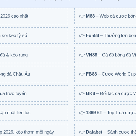
2026 cao nhất
👉
M88
– Web cá cược bóng
 soi kèo tỷ số
👉
Fun88
– Thưởng lớn bón
 đá & kèo rung
👉
VN88
– Cá độ bóng đá Vi
óng đá Châu Âu
👉
FB88
– Cược World Cup
đá trực tuyến
👉
BK8
– Đối tác cá cược W
ập nhật liên tục
👉
188BET
– Top 1 cá cược
p 2026, kèo thơm mỗi ngày
👉
Dafabet
– Sảnh cược thể