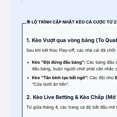
🎯 LỘ TRÌNH CẬP NHẬT KÈO CÁ CƯỢC TỪ 2
1. Kèo Vượt qua vòng bảng (To Qual
Sau khi kết thúc Play-off, các nhà cái đã ch
Kèo “Đội đứng đầu bảng”:
Các bảng đấu có
đầu bảng, buộc người chơi phải cân nhắc cá
Kèo “Tân binh tạo bất ngờ”:
Các đội như
“Cửa dưới ăn tiền”.
2. Kèo Live Betting & Kèo Chấp (Mở
Từ giữa tháng 4, các trang cá độ bắt đầu mở