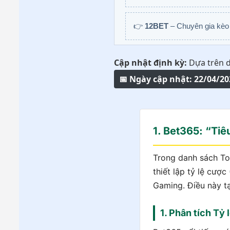
👉
12BET
– Chuyên gia kèo 
Cập nhật định kỳ:
Dựa trên d
📅 Ngày cập nhật: 22/04/20
1. Bet365: “Ti
Trong danh sách To
thiết lập tỷ lệ cượ
Gaming. Điều này tạ
1. Phân tích Tỷ 