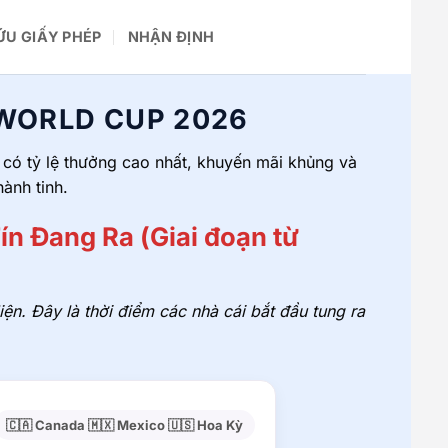
ỨU GIẤY PHÉP
NHẬN ĐỊNH
 WORLD CUP 2026
có tỷ lệ thưởng cao nhất, khuyến mãi khủng và
ành tinh.
n Đang Ra (Giai đoạn từ
ện. Đây là thời điểm các nhà cái bắt đầu tung ra
🇨🇦
Canada
🇲🇽
Mexico
🇺🇸
Hoa Kỳ