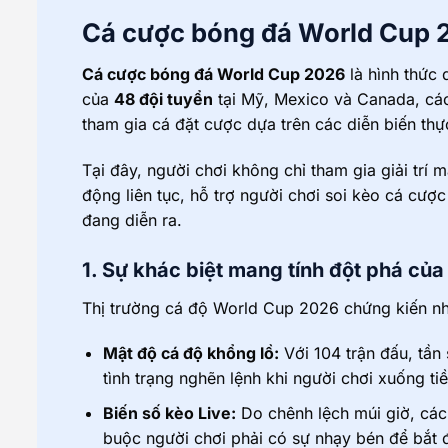
Cá cược bóng đá World Cup 2
Cá cược bóng đá World Cup 2026
là hình thức 
của
48 đội tuyển
tại Mỹ, Mexico và Canada, các
tham gia cá đặt cược dựa trên các diễn biến thự
Tại đây, người chơi không chỉ tham gia giải trí
động liên tục, hỗ trợ người chơi soi kèo cá cượ
đang diễn ra.
1. Sự khác biệt mang tính đột phá củ
Thị trường cá độ World Cup 2026 chứng kiến nhữ
Mật độ cá độ khổng lồ:
Với 104 trận đấu, tần 
tình trạng nghẽn lệnh khi người chơi xuống t
Biến số kèo Live:
Do chênh lệch múi giờ, các s
buộc người chơi phải có sự nhạy bén để bắt