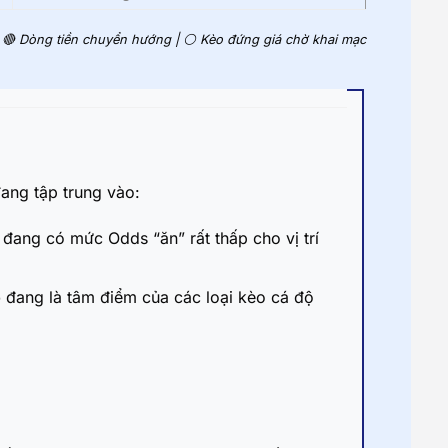
| 🔴 Dòng tiền chuyển hướng | ⚪ Kèo đứng giá chờ khai mạc
đang tập trung vào:
đang có mức Odds “ăn” rất thấp cho vị trí
o
đang là tâm điểm của các loại kèo cá độ