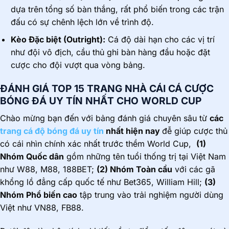
dựa trên tổng số bàn thắng, rất phổ biến trong các trận
đấu có sự chênh lệch lớn về trình độ.
Kèo Đặc biệt (Outright):
Cá độ dài hạn cho các vị trí
như đội vô địch, cầu thủ ghi bàn hàng đầu hoặc đặt
cược cho đội vượt qua vòng bảng.
ĐÁNH GIÁ TOP 15 TRANG NHÀ CÁI CÁ CƯỢC
BÓNG ĐÁ UY TÍN NHẤT CHO WORLD CUP
Chào mừng bạn đến với bảng đánh giá chuyên sâu từ
các
trang cá độ bóng đá uy tín
nhất hiện nay
đễ giúp cược thủ
có cái nhìn chính xác nhất trước thềm World Cup,
(1)
Nhóm Quốc dân
gồm những tên tuổi thống trị tại Việt Nam
như W88, M88, 188BET;
(2) Nhóm Toàn cầu
với các gã
khổng lồ đẳng cấp quốc tế như Bet365, William Hill;
(3)
Nhóm Phổ biến cao
tập trung vào trải nghiệm người dùng
Việt như VN88, FB88.