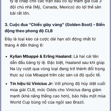
tỷ lệ chấp cho các trận đấu có sự tham gia của 3
đội chủ nhà (Mỹ, Canada, Mexico) do lợi thế sân
bãi rất lớn.
3. Cuộc đua “Chiếc giày vàng” (Golden Boot) – Biến
động theo phong độ CLB
Đây là loại kèo cá cược dài hạn sôi động nhất từ
tháng 4 đến tháng 6:
Kylian Mbappé & Erling Haaland:
Là hai cái tên
dẫn đầu bảng tỷ lệ. Đặc biệt, Haaland sau khi giúp
Na Uy vượt qua vòng loại đang trở thành đối trọng
thực sự của Mbappé trên các sàn cá độ quốc tế.
Tín hiệu từ Vinicius Jr:
Với phong độ hủy diệt cuối
mùa giải CLB, mức Odds cho Vinicius đang giảm
mạnh (khả năng thắng cao hơn), báo hiệu một mùa
World Cup bùng nổ của ngôi sao Brazil.