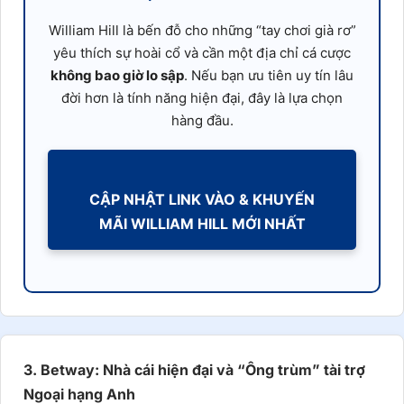
William Hill là bến đỗ cho những “tay chơi già rơ”
yêu thích sự hoài cổ và cần một địa chỉ cá cược
không bao giờ lo sập
. Nếu bạn ưu tiên uy tín lâu
đời hơn là tính năng hiện đại, đây là lựa chọn
hàng đầu.
CẬP NHẬT LINK VÀO & KHUYẾN
MÃI WILLIAM HILL MỚI NHẤT
3. Betway: Nhà cái hiện đại và “Ông trùm” tài trợ
Ngoại hạng Anh