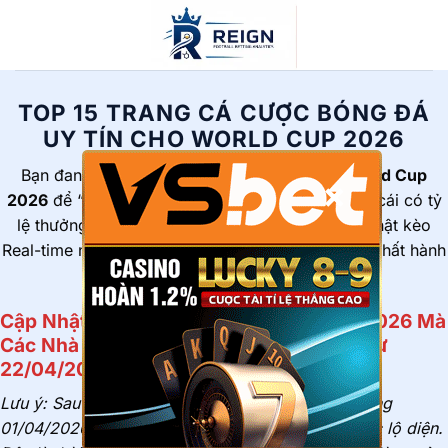
Bỏ
qua
nội
dung
TOP 15 TRANG CÁ CƯỢC BÓNG ĐÁ
UY TÍN CHO WORLD CUP 2026
Bạn đang tìm kiếm
trang cá cược bóng đá World Cup
×
2026
để “về bờ” an toàn? Xem ngay Top 15 nhà cái có tỷ
lệ thưởng cao nhất, khuyến mãi khủng và cập nhật kèo
Real-time nhanh nhất cho kỳ đại hội bóng đá lớn nhất hành
tinh.
Cập Nhật Các Kèo Cá Cược World Cup 2026 Mà
Các Nhà Cái Uy Tín Đang Ra (Giai đoạn từ
22/04/2026 đến khai mạc 11/06/2026)
Lưu ý: Sau khi vòng Play-off kết thúc vào rạng sáng
01/04/2026, danh sách 48 đội tuyển đã chính thức lộ diện.