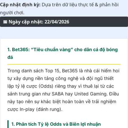
Cập nhật định kỳ:
Dựa trên dữ liệu thực tế & phản hồi
người chơi.
📅 Ngày cập nhật: 22/04/2026
1. Bet365: “Tiêu chuẩn vàng” cho dân cá độ bóng
đá
Trong danh sách Top 15, Bet365 là nhà cái hiếm hoi
tự xây dựng nền tảng công nghệ và đội ngũ thiết
lập tỷ lệ cược (Odds) riêng thay vì thuê lại từ các
sảnh trung gian như SABA hay United Gaming. Điều
này tạo nên sự khác biệt hoàn toàn về trải nghiệm
cược In-play (đánh rung).
1. Phân tích Tỷ lệ Odds và Biên lợi nhuận