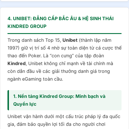
4. UNIBET: ĐẲNG CẤP BẮC ÂU & HỆ SINH THÁI
KINDRED GROUP
Trong danh sách Top 15,
Unibet
(thành lập năm
1997) giữ vị trí số 4 nhờ sự toàn diện từ cá cược thể
thao đến Poker. Là “con cưng” của tập đoàn
Kindred
, Unibet không chỉ mạnh về tài chính mà
còn dẫn đầu về các giải thưởng danh giá trong
ngành eGaming toàn cầu.
1. Nền tảng Kindred Group: Minh bạch và
Quyền lực
Unibet vận hành dưới một cấu trúc pháp lý đa quốc
gia, đảm bảo quyền lợi tối đa cho người chơi