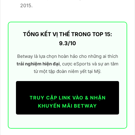
2015.
TỔNG KẾT VỊ THẾ TRONG TOP 15:
9.3/10
Betway là lựa chọn hoàn hảo cho những ai thích
trải nghiệm hiện đại
, cược eSports và sự an tâm
từ một tập đoàn niêm yết tại Mỹ.
TRUY CẬP LINK VÀO & NHẬN
KHUYẾN MÃI BETWAY