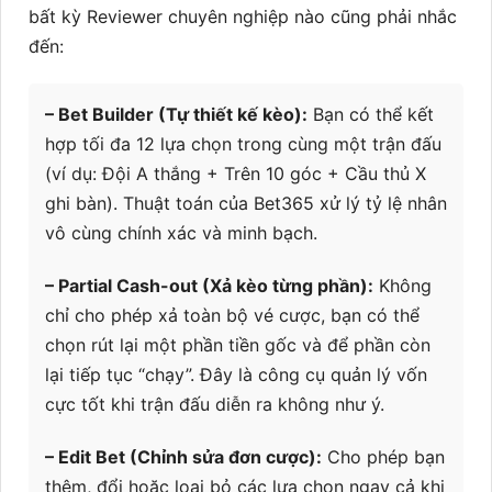
bất kỳ Reviewer chuyên nghiệp nào cũng phải nhắc
đến:
– Bet Builder (Tự thiết kế kèo):
Bạn có thể kết
hợp tối đa 12 lựa chọn trong cùng một trận đấu
(ví dụ: Đội A thắng + Trên 10 góc + Cầu thủ X
ghi bàn). Thuật toán của Bet365 xử lý tỷ lệ nhân
vô cùng chính xác và minh bạch.
– Partial Cash-out (Xả kèo từng phần):
Không
chỉ cho phép xả toàn bộ vé cược, bạn có thể
chọn rút lại một phần tiền gốc và để phần còn
lại tiếp tục “chạy”. Đây là công cụ quản lý vốn
cực tốt khi trận đấu diễn ra không như ý.
– Edit Bet (Chỉnh sửa đơn cược):
Cho phép bạn
thêm, đổi hoặc loại bỏ các lựa chọn ngay cả khi