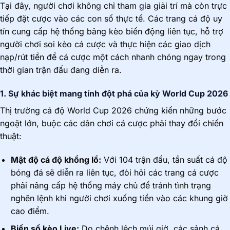
Tại đây, người chơi không chỉ tham gia giải trí mà còn trực
tiếp đặt cược vào các con số thực tế. Các trang cá độ uy
tín cung cấp hệ thống bảng kèo biến động liên tục, hỗ trợ
người chơi soi kèo cá cược và thực hiện các giao dịch
nạp/rút tiền để cá cược một cách nhanh chóng ngay trong
thời gian trận đấu đang diễn ra.
1. Sự khác biệt mang tính đột phá của kỳ World Cup 2026
Thị trường cá độ World Cup 2026 chứng kiến những bước
ngoặt lớn, buộc các dân chơi cá cược phải thay đổi chiến
thuật:
Mật độ cá độ khổng lồ:
Với 104 trận đấu, tần suất cá độ
bóng đá sẽ diễn ra liên tục, đòi hỏi các trang cá cược
phải nâng cấp hệ thống máy chủ để tránh tình trạng
nghẽn lệnh khi người chơi xuống tiền vào các khung giờ
cao điểm.
Biến số kèo Live:
Do chênh lệch múi giờ, các sảnh cá