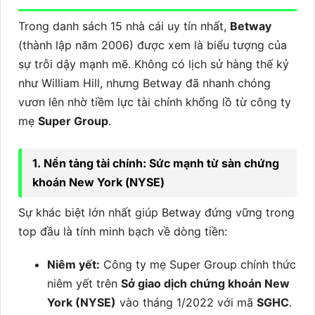
Trong danh sách 15 nhà cái uy tín nhất,
Betway
(thành lập năm 2006) được xem là biểu tượng của
sự trỗi dậy mạnh mẽ. Không có lịch sử hàng thế kỷ
như William Hill, nhưng Betway đã nhanh chóng
vươn lên nhờ tiềm lực tài chính khổng lồ từ công ty
mẹ
Super Group
.
1. Nền tảng tài chính: Sức mạnh từ sàn chứng
khoán New York (NYSE)
Sự khác biệt lớn nhất giúp Betway đứng vững trong
top đầu là tính minh bạch về dòng tiền:
Niêm yết:
Công ty mẹ Super Group chính thức
niêm yết trên
Sở giao dịch chứng khoán New
York (NYSE)
vào tháng 1/2022 với mã
SGHC
.