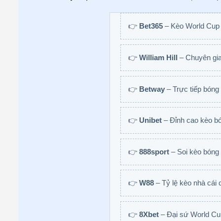
👉
Bet365
– Kèo World Cup 
👉
William Hill
– Chuyên gia
👉
Betway
– Trực tiếp bóng
👉
Unibet
– Đỉnh cao kèo b
👉
888sport
– Soi kèo bóng 
👉
W88
– Tỷ lệ kèo nhà cái c
👉
8Xbet
– Đại sứ World Cu