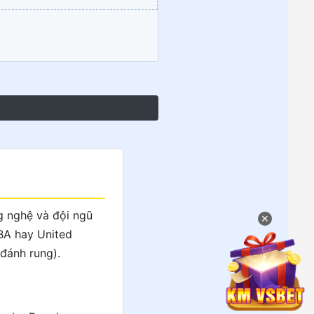
g nghệ và đội ngũ
✕
ABA hay United
(đánh rung).