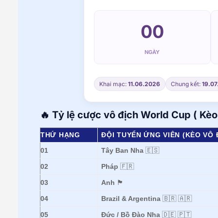
00
NGÀY
Khai mạc:
11.06.2026
Chung kết:
19.0
🔥 Tỷ lệ cược vô địch World Cup ( Kèo
THỨ HẠNG
ĐỘI TUYỂN ỨNG VIÊN (KÈO VÔ 
01
Tây Ban Nha
🇪🇸
02
Pháp
🇫🇷
03
Anh
🏴󠁧󠁢󠁥󠁮󠁧󠁿
04
Brazil & Argentina
🇧🇷 🇦🇷
05
Đức / Bồ Đào Nha
🇩🇪 🇵🇹