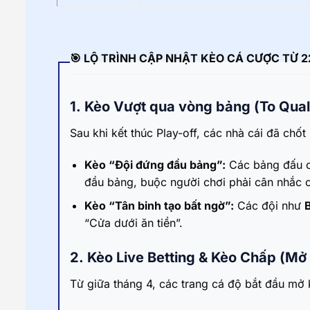
🎯 LỘ TRÌNH CẬP NHẬT KÈO CÁ CƯỢC TỪ 2
1. Kèo Vượt qua vòng bảng (To Qual
Sau khi kết thúc Play-off, các nhà cái đã ch
Kèo “Đội đứng đầu bảng”:
Các bảng đấu có
đầu bảng, buộc người chơi phải cân nhắc cá
Kèo “Tân binh tạo bất ngờ”:
Các đội như
“Cửa dưới ăn tiền”.
2. Kèo Live Betting & Kèo Chấp (Mở
Từ giữa tháng 4, các trang cá độ bắt đầu mở