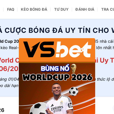
Ủ
FAQ
KÈO BÓNG ĐÁ
TƯ DUY
ĐÁNH GIÁ
TRA C
Á CƯỢC BÓNG ĐÁ UY TÍN CHO
rld Cup 2026
để “về bờ” an toàn? Xem ngay Top 15 nhà cái 
×
 kèo Real-time nhanh nhất cho kỳ đại hội bóng đá lớn nhất h
rld Cup 2026 Mà Các Nhà Cái Uy Tí
/06/2026)
sáng 01/04/2026, danh sách 48 đội tuyển đã chính thức lộ di
 dài hạn đến kèo chi tiết từng bảng đấu.
26