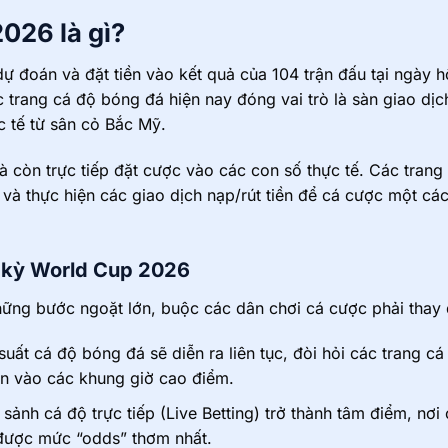
026 là gì?
dự đoán và đặt tiền vào kết quả của 104 trận đấu tại ngày h
 trang cá độ bóng đá hiện nay đóng vai trò là sàn giao dịc
c tế từ sân cỏ Bắc Mỹ.
 mà còn trực tiếp đặt cược vào các con số thực tế. Các tran
c và thực hiện các giao dịch nạp/rút tiền để cá cược một cá
a kỳ World Cup 2026
ng bước ngoặt lớn, buộc các dân chơi cá cược phải thay đ
suất cá độ bóng đá sẽ diễn ra liên tục, đòi hỏi các trang 
iền vào các khung giờ cao điểm.
ảnh cá độ trực tiếp (Live Betting) trở thành tâm điểm, nơi 
 được mức “odds” thơm nhất.