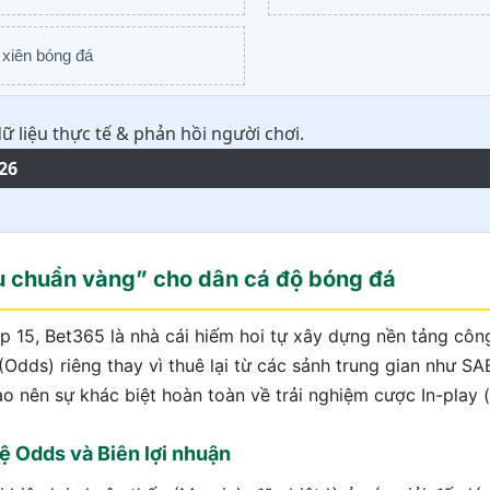
xiên bóng đá
ữ liệu thực tế & phản hồi người chơi.
26
êu chuẩn vàng” cho dân cá độ bóng đá
p 15, Bet365 là nhà cái hiếm hoi tự xây dựng nền tảng côn
c (Odds) riêng thay vì thuê lại từ các sảnh trung gian như S
o nên sự khác biệt hoàn toàn về trải nghiệm cược In-play 
lệ Odds và Biên lợi nhuận