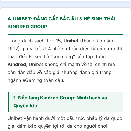
4. UNIBET: ĐẲNG CẤP BẮC ÂU & HỆ SINH THÁI
KINDRED GROUP
Trong danh sách Top 15,
Unibet
(thành lập năm
1997) giữ vị trí số 4 nhờ sự toàn diện từ cá cược thể
thao đến Poker. Là “con cưng” của tập đoàn
Kindred
, Unibet không chỉ mạnh về tài chính mà
còn dẫn đầu về các giải thưởng danh giá trong
ngành eGaming toàn cầu.
1. Nền tảng Kindred Group: Minh bạch và
Quyền lực
Unibet vận hành dưới một cấu trúc pháp lý đa quốc
gia, đảm bảo quyền lợi tối đa cho người chơi