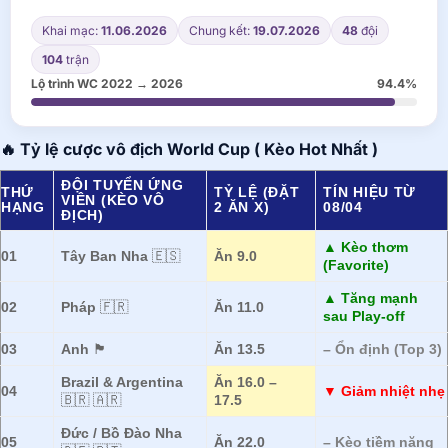
Khai mạc:
11.06.2026
Chung kết:
19.07.2026
48
đội
104
trận
Lộ trình WC 2022 → 2026
94.4%
🔥 Tỷ lệ cược vô địch World Cup ( Kèo Hot Nhất )
ĐỘI TUYỂN ỨNG
THỨ
TỶ LỆ (ĐẶT
TÍN HIỆU TỪ
VIÊN (KÈO VÔ
HẠNG
2 ĂN X)
08/04
ĐỊCH)
▲ Kèo thơm
01
Tây Ban Nha
🇪🇸
Ăn 9.0
(Favorite)
▲ Tăng mạnh
02
Pháp
🇫🇷
Ăn 11.0
sau Play-off
03
Anh
🏴󠁧󠁢󠁥󠁮󠁧󠁿
Ăn 13.5
– Ổn định (Top 3)
Brazil & Argentina
Ăn 16.0 –
04
▼ Giảm nhiệt nhẹ
🇧🇷 🇦🇷
17.5
Đức / Bồ Đào Nha
05
Ăn 22.0
– Kèo tiềm năng