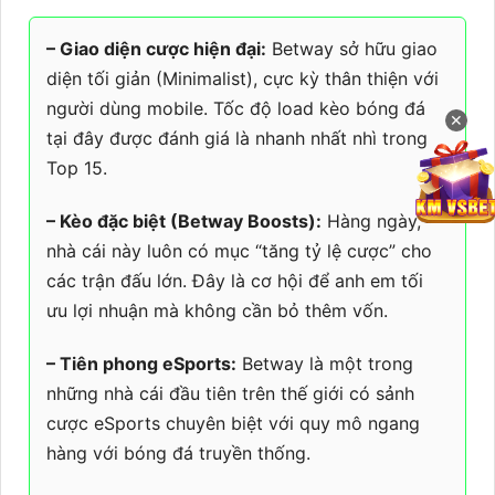
– Giao diện cược hiện đại:
Betway sở hữu giao
diện tối giản (Minimalist), cực kỳ thân thiện với
người dùng mobile. Tốc độ load kèo bóng đá
✕
tại đây được đánh giá là nhanh nhất nhì trong
Top 15.
– Kèo đặc biệt (Betway Boosts):
Hàng ngày,
nhà cái này luôn có mục “tăng tỷ lệ cược” cho
các trận đấu lớn. Đây là cơ hội để anh em tối
ưu lợi nhuận mà không cần bỏ thêm vốn.
– Tiên phong eSports:
Betway là một trong
những nhà cái đầu tiên trên thế giới có sảnh
cược eSports chuyên biệt với quy mô ngang
hàng với bóng đá truyền thống.