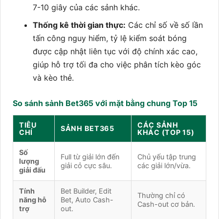
7-10 giây của các sảnh khác.
Thống kê thời gian thực:
Các chỉ số về số lần
tấn công nguy hiểm, tỷ lệ kiểm soát bóng
được cập nhật liên tục với độ chính xác cao,
giúp hỗ trợ tối đa cho việc phân tích kèo góc
và kèo thẻ.
So sánh sảnh Bet365 với mặt bằng chung Top 15
TIÊU
CÁC SẢNH
SẢNH BET365
CHÍ
KHÁC (TOP 15)
Số
Full từ giải lớn đến
Chủ yếu tập trung
lượng
giải cỏ cực sâu.
các giải lớn/vừa.
giải đấu
Tính
Bet Builder, Edit
Thường chỉ có
năng hỗ
Bet, Auto Cash-
Cash-out cơ bản.
trợ
out.