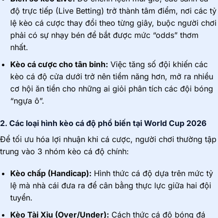
độ trực tiếp (Live Betting) trở thành tâm điểm, nơi các tỷ
lệ kèo cá cược thay đổi theo từng giây, buộc người chơi
phải có sự nhạy bén để bắt được mức “odds” thơm
nhất.
Kèo cá cược cho tân binh:
Việc tăng số đội khiến các
kèo cá độ cửa dưới trở nên tiềm năng hơn, mở ra nhiều
cơ hội ăn tiền cho những ai giỏi phân tích các đội bóng
“ngựa ô”.
2. Các loại hình kèo cá độ phổ biến tại World Cup 2026
Để tối ưu hóa lợi nhuận khi cá cược, người chơi thường tập
trung vào 3 nhóm kèo cá độ chính:
Kèo chấp (Handicap):
Hình thức cá độ dựa trên mức tỷ
lệ mà nhà cái đưa ra để cân bằng thực lực giữa hai đội
tuyển.
Kèo Tài Xỉu (Over/Under):
Cách thức cá độ bóng đá