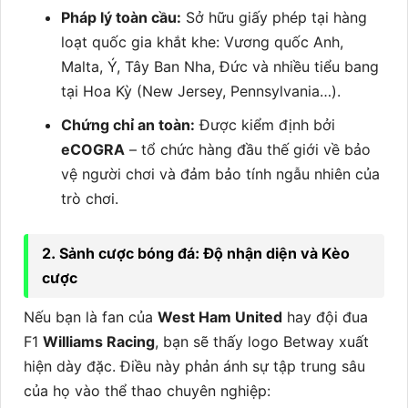
Pháp lý toàn cầu:
Sở hữu giấy phép tại hàng
loạt quốc gia khắt khe: Vương quốc Anh,
Malta, Ý, Tây Ban Nha, Đức và nhiều tiểu bang
tại Hoa Kỳ (New Jersey, Pennsylvania…).
Chứng chỉ an toàn:
Được kiểm định bởi
eCOGRA
– tổ chức hàng đầu thế giới về bảo
vệ người chơi và đảm bảo tính ngẫu nhiên của
trò chơi.
2. Sảnh cược bóng đá: Độ nhận diện và Kèo
cược
Nếu bạn là fan của
West Ham United
hay đội đua
F1
Williams Racing
, bạn sẽ thấy logo Betway xuất
hiện dày đặc. Điều này phản ánh sự tập trung sâu
của họ vào thể thao chuyên nghiệp: