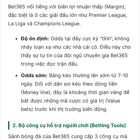
Bet365 nổi tiếng với biên lợi nhuận thấp (Margin),
đặc biệt là ở các giải đấu lớn như Premier League,
La Liga và Champions League.
Độ ổn định:
Odds tại đây cực kỳ “tĩnh”, không
nhảy loạn xạ như các nhà cái cỏ. Điều này cho
thấy sự tự tin của đội ngũ chuyên gia Bet365
trong việc đọc trận đấu.
Odds sớm:
Bảng kèo thường lên sớm từ 7-10
ngày. Đối với dân soi kèo theo dòng tiền
(Money line), đây là khoảng thời gian vàng để
bắt được những mã cược có giá trị (Value
bets) trước khi thị trường biến động.
2. Bộ công cụ hỗ trợ người chơi (Betting Tools)
Sảnh bóng đá của Bet365 cung cấp 3 công cụ mà