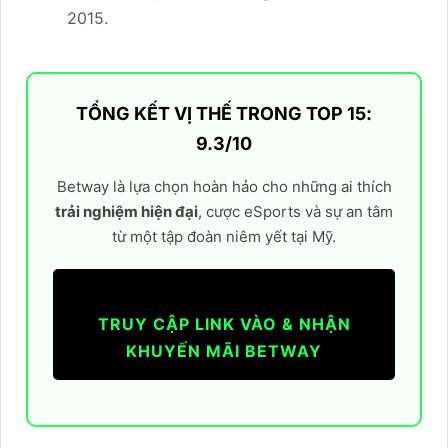
2015.
TỔNG KẾT VỊ THẾ TRONG TOP 15:
9.3/10
Betway là lựa chọn hoàn hảo cho những ai thích
trải nghiệm hiện đại
, cược eSports và sự an tâm
từ một tập đoàn niêm yết tại Mỹ.
TRUY CẬP LINK VÀO & NHẬN
KHUYẾN MÃI BETWAY