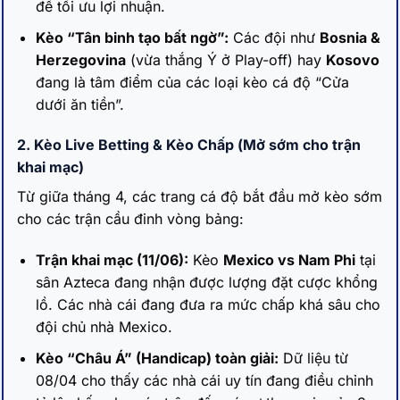
để tối ưu lợi nhuận.
Kèo “Tân binh tạo bất ngờ”:
Các đội như
Bosnia &
Herzegovina
(vừa thắng Ý ở Play-off) hay
Kosovo
đang là tâm điểm của các loại kèo cá độ “Cửa
dưới ăn tiền”.
2. Kèo Live Betting & Kèo Chấp (Mở sớm cho trận
khai mạc)
Từ giữa tháng 4, các trang cá độ bắt đầu mở kèo sớm
cho các trận cầu đinh vòng bảng:
Trận khai mạc (11/06):
Kèo
Mexico vs Nam Phi
tại
sân Azteca đang nhận được lượng đặt cược khổng
lồ. Các nhà cái đang đưa ra mức chấp khá sâu cho
đội chủ nhà Mexico.
Kèo “Châu Á” (Handicap) toàn giải:
Dữ liệu từ
08/04 cho thấy các nhà cái uy tín đang điều chỉnh