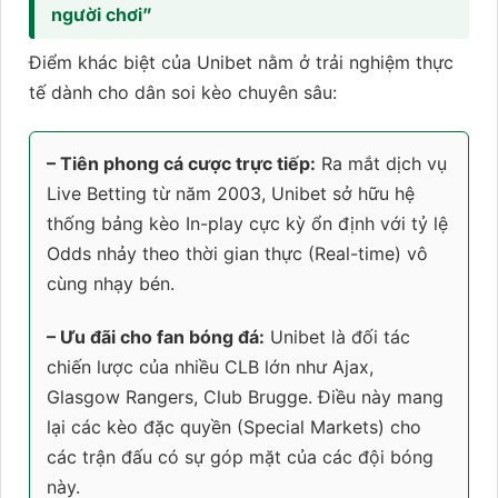
người chơi”
Điểm khác biệt của Unibet nằm ở trải nghiệm thực
tế dành cho dân soi kèo chuyên sâu:
– Tiên phong cá cược trực tiếp:
Ra mắt dịch vụ
Live Betting từ năm 2003, Unibet sở hữu hệ
thống bảng kèo In-play cực kỳ ổn định với tỷ lệ
Odds nhảy theo thời gian thực (Real-time) vô
cùng nhạy bén.
– Ưu đãi cho fan bóng đá:
Unibet là đối tác
chiến lược của nhiều CLB lớn như Ajax,
Glasgow Rangers, Club Brugge. Điều này mang
lại các kèo đặc quyền (Special Markets) cho
các trận đấu có sự góp mặt của các đội bóng
này.