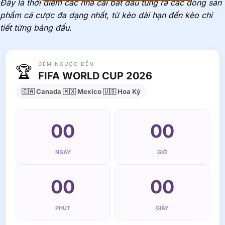
Đây là thời điểm các nhà cái bắt đầu tung ra các dòng sản
phẩm cá cược đa dạng nhất, từ kèo dài hạn đến kèo chi
tiết từng bảng đấu.
ĐẾM NGƯỢC ĐẾN
🏆
FIFA WORLD CUP 2026
🇨🇦
Canada
🇲🇽
Mexico
🇺🇸
Hoa Kỳ
00
00
NGÀY
GIỜ
00
00
PHÚT
GIÂY