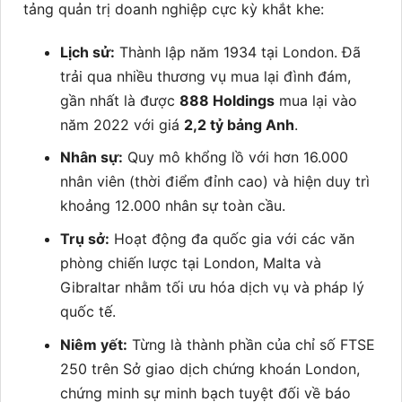
tảng quản trị doanh nghiệp cực kỳ khắt khe:
Lịch sử:
Thành lập năm 1934 tại London. Đã
trải qua nhiều thương vụ mua lại đình đám,
gần nhất là được
888 Holdings
mua lại vào
năm 2022 với giá
2,2 tỷ bảng Anh
.
Nhân sự:
Quy mô khổng lồ với hơn 16.000
nhân viên (thời điểm đỉnh cao) và hiện duy trì
khoảng 12.000 nhân sự toàn cầu.
Trụ sở:
Hoạt động đa quốc gia với các văn
phòng chiến lược tại London, Malta và
Gibraltar nhằm tối ưu hóa dịch vụ và pháp lý
quốc tế.
Niêm yết:
Từng là thành phần của chỉ số FTSE
250 trên Sở giao dịch chứng khoán London,
chứng minh sự minh bạch tuyệt đối về báo