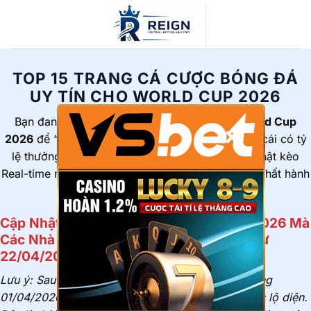
Bỏ
qua
nội
dung
TOP 15 TRANG CÁ CƯỢC BÓNG ĐÁ
UY TÍN CHO WORLD CUP 2026
Bạn đang tìm kiếm
trang cá cược bóng đá World Cup
×
2026
để “về bờ” an toàn? Xem ngay Top 15 nhà cái có tỷ
lệ thưởng cao nhất, khuyến mãi khủng và cập nhật kèo
Real-time nhanh nhất cho kỳ đại hội bóng đá lớn nhất hành
tinh.
Cập Nhật Các Kèo Cá Cược World Cup 2026 Mà
Các Nhà Cái Uy Tín Đang Ra (Giai đoạn từ
22/04/2026 đến khai mạc 11/06/2026)
Lưu ý: Sau khi vòng Play-off kết thúc vào rạng sáng
01/04/2026, danh sách 48 đội tuyển đã chính thức lộ diện.