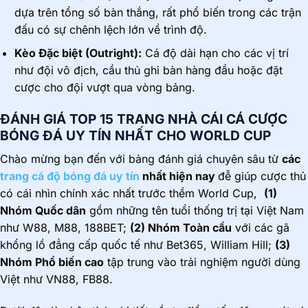
dựa trên tổng số bàn thắng, rất phổ biến trong các trận
đấu có sự chênh lệch lớn về trình độ.
Kèo Đặc biệt (Outright):
Cá độ dài hạn cho các vị trí
như đội vô địch, cầu thủ ghi bàn hàng đầu hoặc đặt
cược cho đội vượt qua vòng bảng.
ĐÁNH GIÁ TOP 15 TRANG NHÀ CÁI CÁ CƯỢC
BÓNG ĐÁ UY TÍN NHẤT CHO WORLD CUP
Chào mừng bạn đến với bảng đánh giá chuyên sâu từ
các
trang cá độ bóng đá uy tín
nhất hiện nay
đễ giúp cược thủ
có cái nhìn chính xác nhất trước thềm World Cup,
(1)
Nhóm Quốc dân
gồm những tên tuổi thống trị tại Việt Nam
như W88, M88, 188BET;
(2) Nhóm Toàn cầu
với các gã
khổng lồ đẳng cấp quốc tế như Bet365, William Hill;
(3)
Nhóm Phổ biến cao
tập trung vào trải nghiệm người dùng
Việt như VN88, FB88.