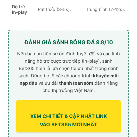
Độ trễ
Rất thấp (3-5s).
Trung bình (7-12s).
In-play
ĐÁNH GIÁ SẢNH BÓNG ĐÁ 9.8/10
Nếu bạn ưu tiên sự ổn định tuyệt đối và các tính
năng hỗ trợ cược trực tiếp (In-play), sảnh
Bet365 hiện là lựa chọn tối ưu nhất trong danh
sách. Đừng bỏ lỡ các chương trình
khuyến mãi
nạp đầu
và ưu đãi
thanh toán sớm
dành riêng
cho thị trường Việt Nam.
XEM CHI TIẾT & CẬP NHẬT LINK
VÀO BET365 MỚI NHẤT