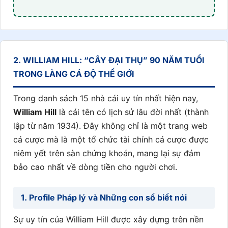
2. WILLIAM HILL: “CÂY ĐẠI THỤ” 90 NĂM TUỔI
TRONG LÀNG CÁ ĐỘ THẾ GIỚI
Trong danh sách 15 nhà cái uy tín nhất hiện nay,
William Hill
là cái tên có lịch sử lâu đời nhất (thành
lập từ năm 1934). Đây không chỉ là một trang web
cá cược mà là một tổ chức tài chính cá cược được
niêm yết trên sàn chứng khoán, mang lại sự đảm
bảo cao nhất về dòng tiền cho người chơi.
1. Profile Pháp lý và Những con số biết nói
Sự uy tín của William Hill được xây dựng trên nền