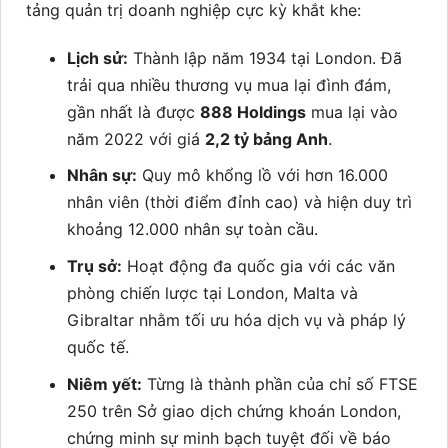
tảng quản trị doanh nghiệp cực kỳ khắt khe:
Lịch sử:
Thành lập năm 1934 tại London. Đã
trải qua nhiều thương vụ mua lại đình đám,
gần nhất là được
888 Holdings
mua lại vào
năm 2022 với giá
2,2 tỷ bảng Anh
.
Nhân sự:
Quy mô khổng lồ với hơn 16.000
nhân viên (thời điểm đỉnh cao) và hiện duy trì
khoảng 12.000 nhân sự toàn cầu.
Trụ sở:
Hoạt động đa quốc gia với các văn
phòng chiến lược tại London, Malta và
Gibraltar nhằm tối ưu hóa dịch vụ và pháp lý
quốc tế.
Niêm yết:
Từng là thành phần của chỉ số FTSE
250 trên Sở giao dịch chứng khoán London,
chứng minh sự minh bạch tuyệt đối về báo