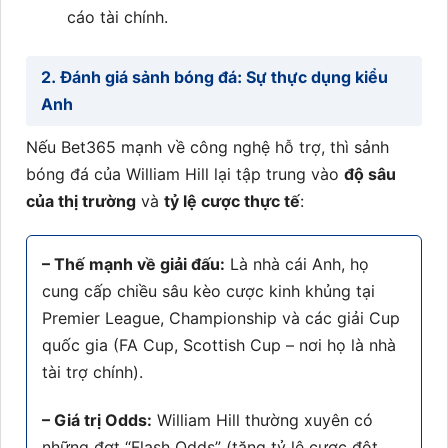
cáo tài chính.
2. Đánh giá sảnh bóng đá: Sự thực dụng kiểu
Anh
Nếu Bet365 mạnh về công nghệ hỗ trợ, thì sảnh
bóng đá của William Hill lại tập trung vào
độ sâu
của thị trường
và
tỷ lệ cược thực tế
:
– Thế mạnh về giải đấu:
Là nhà cái Anh, họ
cung cấp chiều sâu kèo cược kinh khủng tại
Premier League, Championship và các giải Cup
quốc gia (FA Cup, Scottish Cup – nơi họ là nhà
tài trợ chính).
– Giá trị Odds:
William Hill thường xuyên có
những đợt “Flash Odds” (tăng tỷ lệ cược đột