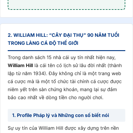
2. WILLIAM HILL: “CÂY ĐẠI THỤ” 90 NĂM TUỔI
TRONG LÀNG CÁ ĐỘ THẾ GIỚI
Trong danh sách 15 nhà cái uy tín nhất hiện nay,
William Hill
là cái tên có lịch sử lâu đời nhất (thành
lập từ năm 1934). Đây không chỉ là một trang web
cá cược mà là một tổ chức tài chính cá cược được
niêm yết trên sàn chứng khoán, mang lại sự đảm
bảo cao nhất về dòng tiền cho người chơi.
1. Profile Pháp lý và Những con số biết nói
Sự uy tín của William Hill được xây dựng trên nền