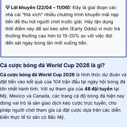
💡 Lời khuyên (22/04 – 11/06):
Đây là giai đoạn các
nhà cái “thả xích” nhiều chương trình khuyến mãi nạp
tiền để thu hút người chơi trước giải. Hãy tận dụng
thời điểm này để soi kèo sớm (Early Odds) vì mức trả
thưởng thường cao hơn từ 15-20% so với việc đợi
đến sát ngày bóng lăn mới xuống tiền.
Cá cược bóng đá World Cup 2026 là gì?
Cá cược bóng đá World Cup 2026
là hình thức dự đoán và
đặt tiền vào kết quả của 104 trận đấu tại ngày hội bóng đá
lớn nhất hành tinh. Với sự tham gia của
48 đội tuyển
tại
Mỹ, Mexico và Canada, các trang cá độ bóng đá hiện nay
đóng vai trò là sàn giao dịch kèo cược trực tuyến, cho
phép người chơi tham gia cá đặt cược dựa trên các diễn
biến thực tế từ sân cỏ Bắc Mỹ.