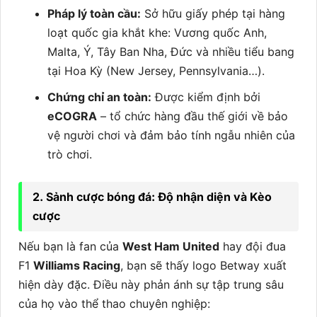
Pháp lý toàn cầu:
Sở hữu giấy phép tại hàng
loạt quốc gia khắt khe: Vương quốc Anh,
Malta, Ý, Tây Ban Nha, Đức và nhiều tiểu bang
tại Hoa Kỳ (New Jersey, Pennsylvania…).
Chứng chỉ an toàn:
Được kiểm định bởi
eCOGRA
– tổ chức hàng đầu thế giới về bảo
vệ người chơi và đảm bảo tính ngẫu nhiên của
trò chơi.
2. Sảnh cược bóng đá: Độ nhận diện và Kèo
cược
Nếu bạn là fan của
West Ham United
hay đội đua
F1
Williams Racing
, bạn sẽ thấy logo Betway xuất
hiện dày đặc. Điều này phản ánh sự tập trung sâu
của họ vào thể thao chuyên nghiệp: