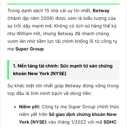
Trong danh sách 15 nhà cái uy tín nhất,
Betway
(thành lập năm 2006) được xem là biểu tượng của
sự trỗi dậy mạnh mẽ. Không có lịch sử hàng thế kỷ
như William Hill, nhưng Betway đã nhanh chóng
vươn lên nhờ tiềm lực tài chính khổng lồ từ công ty
mẹ
Super Group
.
1. Nền tảng tài chính: Sức mạnh từ sàn chứng
khoán New York (NYSE)
Sự khác biệt lớn nhất giúp Betway đứng vững trong
top đầu là tính minh bạch về dòng tiền:
Niêm yết:
Công ty mẹ Super Group chính thức
niêm yết trên
Sở giao dịch chứng khoán New
York (NYSE)
vào tháng 1/2022 với mã
SGHC
.