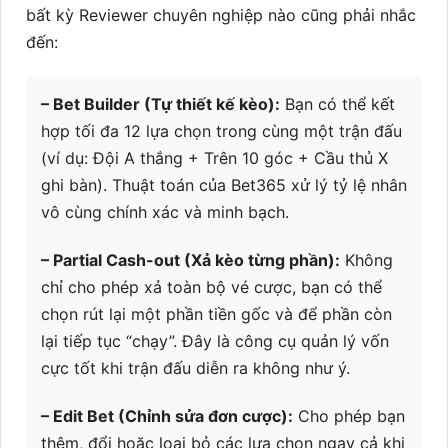
bất kỳ Reviewer chuyên nghiệp nào cũng phải nhắc
đến:
– Bet Builder (Tự thiết kế kèo):
Bạn có thể kết
hợp tối đa 12 lựa chọn trong cùng một trận đấu
(ví dụ: Đội A thắng + Trên 10 góc + Cầu thủ X
ghi bàn). Thuật toán của Bet365 xử lý tỷ lệ nhân
vô cùng chính xác và minh bạch.
– Partial Cash-out (Xả kèo từng phần):
Không
chỉ cho phép xả toàn bộ vé cược, bạn có thể
chọn rút lại một phần tiền gốc và để phần còn
lại tiếp tục “chạy”. Đây là công cụ quản lý vốn
cực tốt khi trận đấu diễn ra không như ý.
– Edit Bet (Chỉnh sửa đơn cược):
Cho phép bạn
thêm, đổi hoặc loại bỏ các lựa chọn ngay cả khi