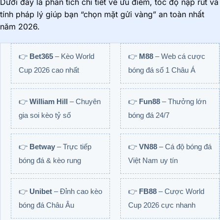
Dưới đây là phân tích chi tiết về ưu điểm, tốc độ nạp rút và
tính pháp lý giúp bạn “chọn mặt gửi vàng” an toàn nhất
năm 2026.
👉
Bet365
– Kèo World
👉
M88
– Web cá cược
Cup 2026 cao nhất
bóng đá số 1 Châu Á
👉
William Hill
– Chuyên
👉
Fun88
– Thưởng lớn
gia soi kèo tỷ số
bóng đá 24/7
👉
Betway
– Trực tiếp
👉
VN88
– Cá độ bóng đá
bóng đá & kèo rung
Việt Nam uy tín
👉
Unibet
– Đỉnh cao kèo
👉
FB88
– Cược World
bóng đá Châu Âu
Cup 2026 cực nhanh