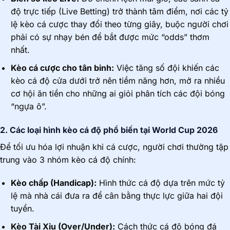
độ trực tiếp (Live Betting) trở thành tâm điểm, nơi các tỷ
lệ kèo cá cược thay đổi theo từng giây, buộc người chơi
phải có sự nhạy bén để bắt được mức “odds” thơm
nhất.
Kèo cá cược cho tân binh:
Việc tăng số đội khiến các
kèo cá độ cửa dưới trở nên tiềm năng hơn, mở ra nhiều
cơ hội ăn tiền cho những ai giỏi phân tích các đội bóng
“ngựa ô”.
2. Các loại hình kèo cá độ phổ biến tại World Cup 2026
Để tối ưu hóa lợi nhuận khi cá cược, người chơi thường tập
trung vào 3 nhóm kèo cá độ chính:
Kèo chấp (Handicap):
Hình thức cá độ dựa trên mức tỷ
lệ mà nhà cái đưa ra để cân bằng thực lực giữa hai đội
tuyển.
Kèo Tài Xỉu (Over/Under):
Cách thức cá độ bóng đá