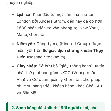
chuyên nghiệp:
Lịch sử:
Khởi đầu từ một căn nhà nhỏ tại
London bởi Anders Ström, đến nay đã có hơn
1.600 nhân viên và văn phòng tại New York,
Malta, Gibraltar.
Niêm yết:
Công ty mẹ (Kindred Group) được
niêm yết trên
Sở giao dịch chứng khoán Thụy
Điển
(Nasdaq Stockholm).
Giấy phép:
Sở hữu bộ “giấy thông hành” uy tín
nhất thế giới bao gồm UKGC (Vương quốc
Anh) và Cơ quan quản lý Gibraltar, cho phép
phục vụ hàng triệu khách hàng khắp Châu Âu
và Bắc Mỹ.
2. Sảnh bóng đá Unibet: “Bởi người chơi, cho