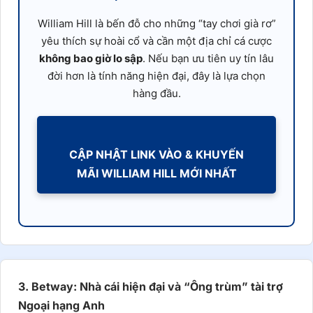
William Hill là bến đỗ cho những “tay chơi già rơ”
yêu thích sự hoài cổ và cần một địa chỉ cá cược
không bao giờ lo sập
. Nếu bạn ưu tiên uy tín lâu
đời hơn là tính năng hiện đại, đây là lựa chọn
hàng đầu.
CẬP NHẬT LINK VÀO & KHUYẾN
MÃI WILLIAM HILL MỚI NHẤT
3. Betway: Nhà cái hiện đại và “Ông trùm” tài trợ
Ngoại hạng Anh