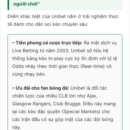
người chơi”
Điểm khác biệt của Unibet nằm ở trải nghiệm thực
tế dành cho dân soi kèo chuyên sâu:
– Tiên phong cá cược trực tiếp:
Ra mắt dịch vụ
Live Betting từ năm 2003, Unibet sở hữu hệ
thống bảng kèo In-play cực kỳ ổn định với tỷ lệ
Odds nhảy theo thời gian thực (Real-time) vô
cùng nhạy bén.
– Ưu đãi cho fan bóng đá:
Unibet là đối tác
chiến lược của nhiều CLB lớn như Ajax,
Glasgow Rangers, Club Brugge. Điều này mang
lại các kèo đặc quyền (Special Markets) cho
các trận đấu có sự góp mặt của các đội bóng
này.