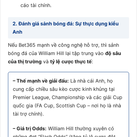
cáo tài chính.
2. Đánh giá sảnh bóng đá: Sự thực dụng kiểu
Anh
Nếu Bet365 mạnh về công nghệ hỗ trợ, thì sảnh
bóng đá của William Hill lại tập trung vào
độ sâu
của thị trường
và
tỷ lệ cược thực tế
:
– Thế mạnh về giải đấu:
Là nhà cái Anh, họ
cung cấp chiều sâu kèo cược kinh khủng tại
Premier League, Championship và các giải Cup
quốc gia (FA Cup, Scottish Cup – nơi họ là nhà
tài trợ chính).
– Giá trị Odds:
William Hill thường xuyên có
những đợt “Flash Odds” (tăng tỷ lệ cược đột