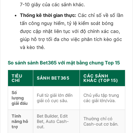
7-10 giây của các sảnh khác.
Thống kê thời gian thực:
Các chỉ số về số lần
tấn công nguy hiểm, tỷ lệ kiểm soát bóng
được cập nhật liên tục với độ chính xác cao,
giúp hỗ trợ tối đa cho việc phân tích kèo góc
và kèo thẻ.
So sánh sảnh Bet365 với mặt bằng chung Top 15
TIÊU
CÁC SẢNH
SẢNH BET365
CHÍ
KHÁC (TOP 15)
Số
Full từ giải lớn đến
Chủ yếu tập trung
lượng
giải cỏ cực sâu.
các giải lớn/vừa.
giải đấu
Tính
Bet Builder, Edit
Thường chỉ có
năng hỗ
Bet, Auto Cash-
Cash-out cơ bản.
trợ
out.