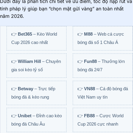
Dưới đây là phân tích chi tiết về ưu điểm, tốc độ nạp rút và
tính pháp lý giúp bạn “chọn mặt gửi vàng” an toàn nhất
năm 2026.
👉
Bet365
– Kèo World
👉
M88
– Web cá cược
Cup 2026 cao nhất
bóng đá số 1 Châu Á
👉
William Hill
– Chuyên
👉
Fun88
– Thưởng lớn
gia soi kèo tỷ số
bóng đá 24/7
👉
Betway
– Trực tiếp
👉
VN88
– Cá độ bóng đá
bóng đá & kèo rung
Việt Nam uy tín
👉
Unibet
– Đỉnh cao kèo
👉
FB88
– Cược World
bóng đá Châu Âu
Cup 2026 cực nhanh