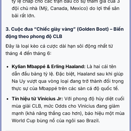
tỷ lệ chấp cho các trận đấu có sự tham gia của 3
đội chủ nhà (Mỹ, Canada, Mexico) do lợi thế sân
bãi rất lớn.
3. Cuộc đua “Chiếc giày vàng” (Golden Boot) – Biến
động theo phong độ CLB
Đây là loại kèo cá cược dài hạn sôi động nhất từ
tháng 4 đến tháng 6:
Kylian Mbappé & Erling Haaland:
Là hai cái tên
dẫn đầu bảng tỷ lệ. Đặc biệt, Haaland sau khi giúp
Na Uy vượt qua vòng loại đang trở thành đối trọng
thực sự của Mbappé trên các sàn cá độ quốc tế.
Tín hiệu từ Vinicius Jr:
Với phong độ hủy diệt cuối
mùa giải CLB, mức Odds cho Vinicius đang giảm
mạnh (khả năng thắng cao hơn), báo hiệu một mùa
World Cup bùng nổ của ngôi sao Brazil.