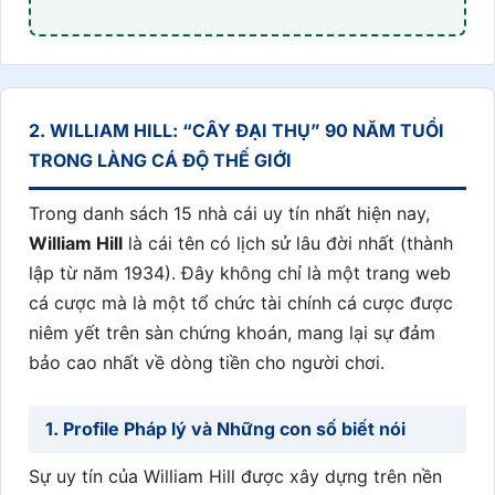
2. WILLIAM HILL: “CÂY ĐẠI THỤ” 90 NĂM TUỔI
TRONG LÀNG CÁ ĐỘ THẾ GIỚI
Trong danh sách 15 nhà cái uy tín nhất hiện nay,
William Hill
là cái tên có lịch sử lâu đời nhất (thành
lập từ năm 1934). Đây không chỉ là một trang web
cá cược mà là một tổ chức tài chính cá cược được
niêm yết trên sàn chứng khoán, mang lại sự đảm
bảo cao nhất về dòng tiền cho người chơi.
1. Profile Pháp lý và Những con số biết nói
Sự uy tín của William Hill được xây dựng trên nền