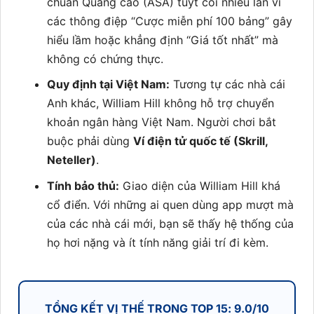
chuẩn Quảng cáo (ASA) tuýt còi nhiều lần vì
các thông điệp “Cược miễn phí 100 bảng” gây
hiểu lầm hoặc khẳng định “Giá tốt nhất” mà
không có chứng thực.
Quy định tại Việt Nam:
Tương tự các nhà cái
Anh khác, William Hill không hỗ trợ chuyển
khoản ngân hàng Việt Nam. Người chơi bắt
buộc phải dùng
Ví điện tử quốc tế (Skrill,
Neteller)
.
Tính bảo thủ:
Giao diện của William Hill khá
cổ điển. Với những ai quen dùng app mượt mà
của các nhà cái mới, bạn sẽ thấy hệ thống của
họ hơi nặng và ít tính năng giải trí đi kèm.
TỔNG KẾT VỊ THẾ TRONG TOP 15: 9.0/10