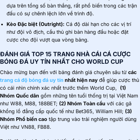
dựa trên tổng số bàn thắng, rất phổ biến trong các trận
đấu có sự chênh lệch lớn về trình độ.
Kèo Đặc biệt (Outright):
Cá độ dài hạn cho các vị trí
như đội vô địch, cầu thủ ghi bàn hàng đầu hoặc đặt
cược cho đội vượt qua vòng bảng.
ĐÁNH GIÁ TOP 15 TRANG NHÀ CÁI CÁ CƯỢC
BÓNG ĐÁ UY TÍN NHẤT CHO WORLD CUP
Chào mừng bạn đến với bảng đánh giá chuyên sâu từ
các
trang cá độ bóng đá uy tín
nhất hiện nay
đễ giúp cược thủ
có cái nhìn chính xác nhất trước thềm World Cup,
(1)
Nhóm Quốc dân
gồm những tên tuổi thống trị tại Việt Nam
như W88, M88, 188BET;
(2) Nhóm Toàn cầu
với các gã
khổng lồ đẳng cấp quốc tế như Bet365, William Hill;
(3)
Nhóm Phổ biến cao
tập trung vào trải nghiệm người dùng
Việt như VN88, FB88.