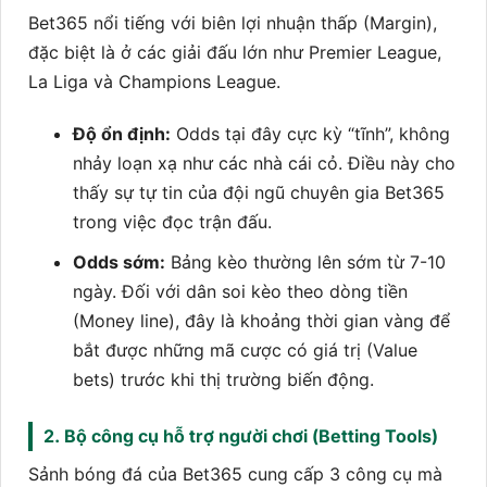
Bet365 nổi tiếng với biên lợi nhuận thấp (Margin),
đặc biệt là ở các giải đấu lớn như Premier League,
La Liga và Champions League.
Độ ổn định:
Odds tại đây cực kỳ “tĩnh”, không
nhảy loạn xạ như các nhà cái cỏ. Điều này cho
thấy sự tự tin của đội ngũ chuyên gia Bet365
trong việc đọc trận đấu.
Odds sớm:
Bảng kèo thường lên sớm từ 7-10
ngày. Đối với dân soi kèo theo dòng tiền
(Money line), đây là khoảng thời gian vàng để
bắt được những mã cược có giá trị (Value
bets) trước khi thị trường biến động.
2. Bộ công cụ hỗ trợ người chơi (Betting Tools)
Sảnh bóng đá của Bet365 cung cấp 3 công cụ mà