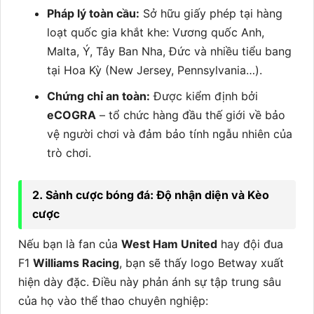
Pháp lý toàn cầu:
Sở hữu giấy phép tại hàng
loạt quốc gia khắt khe: Vương quốc Anh,
Malta, Ý, Tây Ban Nha, Đức và nhiều tiểu bang
tại Hoa Kỳ (New Jersey, Pennsylvania…).
Chứng chỉ an toàn:
Được kiểm định bởi
eCOGRA
– tổ chức hàng đầu thế giới về bảo
vệ người chơi và đảm bảo tính ngẫu nhiên của
trò chơi.
2. Sảnh cược bóng đá: Độ nhận diện và Kèo
cược
Nếu bạn là fan của
West Ham United
hay đội đua
F1
Williams Racing
, bạn sẽ thấy logo Betway xuất
hiện dày đặc. Điều này phản ánh sự tập trung sâu
của họ vào thể thao chuyên nghiệp: