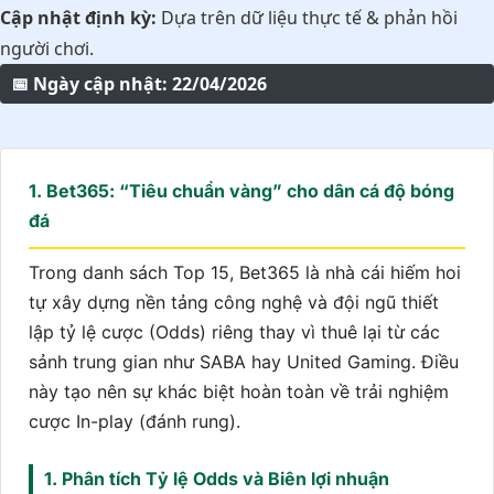
Cập nhật định kỳ:
Dựa trên dữ liệu thực tế & phản hồi
người chơi.
📅 Ngày cập nhật: 22/04/2026
1. Bet365: “Tiêu chuẩn vàng” cho dân cá độ bóng
đá
Trong danh sách Top 15, Bet365 là nhà cái hiếm hoi
tự xây dựng nền tảng công nghệ và đội ngũ thiết
lập tỷ lệ cược (Odds) riêng thay vì thuê lại từ các
sảnh trung gian như SABA hay United Gaming. Điều
này tạo nên sự khác biệt hoàn toàn về trải nghiệm
cược In-play (đánh rung).
1. Phân tích Tỷ lệ Odds và Biên lợi nhuận