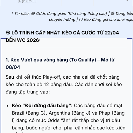
🇩🇪 🇵🇹
* Tín hiệu: 🟢 Odds đang giảm (Khả năng thắng cao) | 🔴 Dòng tiền
chuyển hướng | ⚪ Kèo đứng giá chờ khai mạc
🎯 LỘ TRÌNH CẬP NHẬT KÈO CÁ CƯỢC TỪ 22/04
ĐẾN WC 2026:
1. Kèo Vượt qua vòng bảng (To Qualify) – Mở từ
08/04
Sau khi kết thúc Play-off, các nhà cái đã chốt bảng
kèo cho toàn bộ 12 bảng đấu. Các dân chơi soi kèo
đang tập trung vào:
Kèo “Đội đứng đầu bảng”:
Các bảng đấu có mặt
Brazil (Bảng C), Argentina (Bảng J) và Pháp (Bảng
I) đang có mức Odds “ăn” rất thấp cho vị trí đầu
bảng, buộc người chơi phải cân nhắc các kèo xiên