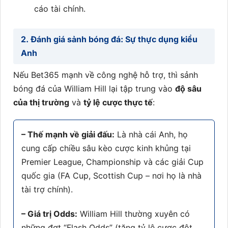
cáo tài chính.
2. Đánh giá sảnh bóng đá: Sự thực dụng kiểu
Anh
Nếu Bet365 mạnh về công nghệ hỗ trợ, thì sảnh
bóng đá của William Hill lại tập trung vào
độ sâu
của thị trường
và
tỷ lệ cược thực tế
:
– Thế mạnh về giải đấu:
Là nhà cái Anh, họ
cung cấp chiều sâu kèo cược kinh khủng tại
Premier League, Championship và các giải Cup
quốc gia (FA Cup, Scottish Cup – nơi họ là nhà
tài trợ chính).
– Giá trị Odds:
William Hill thường xuyên có
những đợt “Flash Odds” (tăng tỷ lệ cược đột