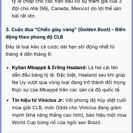
tỷ lệ chấp cho các trận đấu có sự tham gia của 3
đội chủ nhà (Mỹ, Canada, Mexico) do lợi thế sân
bãi rất lớn.
3. Cuộc đua “Chiếc giày vàng” (Golden Boot) – Biến
động theo phong độ CLB
Đây là loại kèo cá cược dài hạn sôi động nhất từ
tháng 4 đến tháng 6:
Kylian Mbappé & Erling Haaland:
Là hai cái tên
dẫn đầu bảng tỷ lệ. Đặc biệt, Haaland sau khi giúp
Na Uy vượt qua vòng loại đang trở thành đối trọng
thực sự của Mbappé trên các sàn cá độ quốc tế.
Tín hiệu từ Vinicius Jr:
Với phong độ hủy diệt cuối
mùa giải CLB, mức Odds cho Vinicius đang giảm
mạnh (khả năng thắng cao hơn), báo hiệu một mùa
World Cup bùng nổ của ngôi sao Brazil.