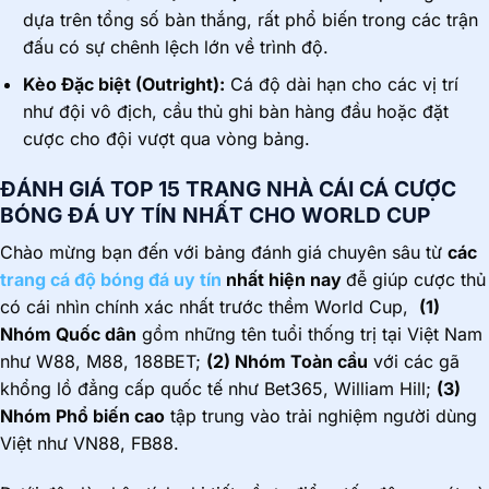
dựa trên tổng số bàn thắng, rất phổ biến trong các trận
đấu có sự chênh lệch lớn về trình độ.
Kèo Đặc biệt (Outright):
Cá độ dài hạn cho các vị trí
như đội vô địch, cầu thủ ghi bàn hàng đầu hoặc đặt
cược cho đội vượt qua vòng bảng.
ĐÁNH GIÁ TOP 15 TRANG NHÀ CÁI CÁ CƯỢC
BÓNG ĐÁ UY TÍN NHẤT CHO WORLD CUP
Chào mừng bạn đến với bảng đánh giá chuyên sâu từ
các
trang cá độ bóng đá uy tín
nhất hiện nay
đễ giúp cược thủ
có cái nhìn chính xác nhất trước thềm World Cup,
(1)
Nhóm Quốc dân
gồm những tên tuổi thống trị tại Việt Nam
như W88, M88, 188BET;
(2) Nhóm Toàn cầu
với các gã
khổng lồ đẳng cấp quốc tế như Bet365, William Hill;
(3)
Nhóm Phổ biến cao
tập trung vào trải nghiệm người dùng
Việt như VN88, FB88.