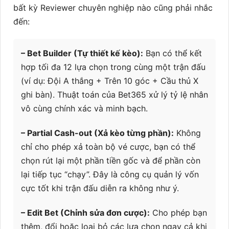
bất kỳ Reviewer chuyên nghiệp nào cũng phải nhắc
đến:
– Bet Builder (Tự thiết kế kèo):
Bạn có thể kết
hợp tối đa 12 lựa chọn trong cùng một trận đấu
(ví dụ: Đội A thắng + Trên 10 góc + Cầu thủ X
ghi bàn). Thuật toán của Bet365 xử lý tỷ lệ nhân
vô cùng chính xác và minh bạch.
– Partial Cash-out (Xả kèo từng phần):
Không
chỉ cho phép xả toàn bộ vé cược, bạn có thể
chọn rút lại một phần tiền gốc và để phần còn
lại tiếp tục “chạy”. Đây là công cụ quản lý vốn
cực tốt khi trận đấu diễn ra không như ý.
– Edit Bet (Chỉnh sửa đơn cược):
Cho phép bạn
thêm, đổi hoặc loại bỏ các lựa chọn ngay cả khi