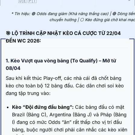
🇩🇪 🇵🇹
* Tín hiệu: 🟢 Odds đang giảm (Khả năng thắng cao) | 🔴 Dòng tiền
chuyển hướng | ⚪ Kèo đứng giá chờ khai mạc
🎯 LỘ TRÌNH CẬP NHẬT KÈO CÁ CƯỢC TỪ 22/04
ĐẾN WC 2026:
1. Kèo Vượt qua vòng bảng (To Qualify) – Mở từ
08/04
Sau khi kết thúc Play-off, các nhà cái đã chốt bảng
kèo cho toàn bộ 12 bảng đấu. Các dân chơi soi kèo
đang tập trung vào:
Kèo “Đội đứng đầu bảng”:
Các bảng đấu có mặt
Brazil (Bảng C), Argentina (Bảng J) và Pháp (Bảng
I) đang có mức Odds “ăn” rất thấp cho vị trí đầu
bảng, buộc người chơi phải cân nhắc các kèo xiên