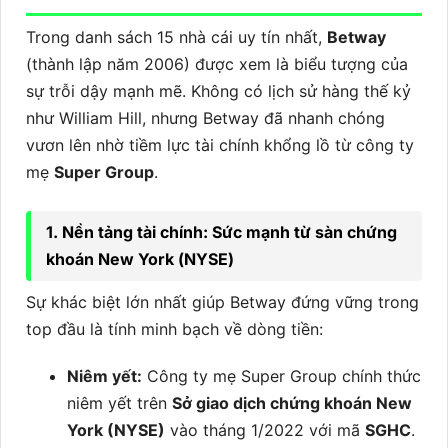
Trong danh sách 15 nhà cái uy tín nhất,
Betway
(thành lập năm 2006) được xem là biểu tượng của
sự trỗi dậy mạnh mẽ. Không có lịch sử hàng thế kỷ
như William Hill, nhưng Betway đã nhanh chóng
vươn lên nhờ tiềm lực tài chính khổng lồ từ công ty
mẹ
Super Group
.
1. Nền tảng tài chính: Sức mạnh từ sàn chứng
khoán New York (NYSE)
Sự khác biệt lớn nhất giúp Betway đứng vững trong
top đầu là tính minh bạch về dòng tiền:
Niêm yết:
Công ty mẹ Super Group chính thức
niêm yết trên
Sở giao dịch chứng khoán New
York (NYSE)
vào tháng 1/2022 với mã
SGHC
.