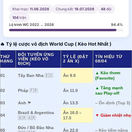
Khai mạc:
11.06.2026
Chung kết:
19.07.2026
48
đội
104
trận
Lộ trình WC 2022 → 2026
94.4%
🔥 Tỷ lệ cược vô địch World Cup ( Kèo Hot Nhất )
ĐỘI TUYỂN ỨNG
THỨ
TỶ LỆ (ĐẶT
TÍN HIỆU TỪ
VIÊN (KÈO VÔ
HẠNG
2 ĂN X)
08/04
ĐỊCH)
▲ Kèo thơm
01
Tây Ban Nha
🇪🇸
Ăn 9.0
(Favorite)
▲ Tăng mạnh
02
Pháp
🇫🇷
Ăn 11.0
sau Play-off
03
Anh
🏴󠁧󠁢󠁥󠁮󠁧󠁿
Ăn 13.5
– Ổn định (Top 3)
Brazil & Argentina
Ăn 16.0 –
04
▼ Giảm nhiệt nhẹ
🇧🇷 🇦🇷
17.5
Đức / Bồ Đào Nha
05
Ăn 22.0
– Kèo tiềm năng