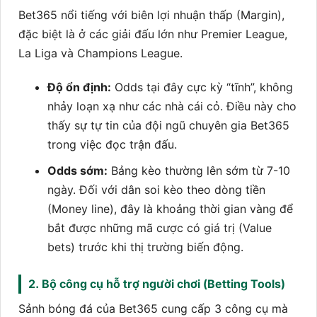
Bet365 nổi tiếng với biên lợi nhuận thấp (Margin),
đặc biệt là ở các giải đấu lớn như Premier League,
La Liga và Champions League.
Độ ổn định:
Odds tại đây cực kỳ “tĩnh”, không
nhảy loạn xạ như các nhà cái cỏ. Điều này cho
thấy sự tự tin của đội ngũ chuyên gia Bet365
trong việc đọc trận đấu.
Odds sớm:
Bảng kèo thường lên sớm từ 7-10
ngày. Đối với dân soi kèo theo dòng tiền
(Money line), đây là khoảng thời gian vàng để
bắt được những mã cược có giá trị (Value
bets) trước khi thị trường biến động.
2. Bộ công cụ hỗ trợ người chơi (Betting Tools)
Sảnh bóng đá của Bet365 cung cấp 3 công cụ mà