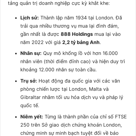
tảng quản trị doanh nghiệp cực kỳ khắt khe:
Lịch sử:
Thành lập năm 1934 tại London. Đã
trải qua nhiều thương vụ mua lại đình đám,
gần nhất là được
888 Holdings
mua lại vào
năm 2022 với giá
2,2 tỷ bảng Anh
.
Nhân sự:
Quy mô khổng lồ với hơn 16.000
nhân viên (thời điểm đỉnh cao) và hiện duy trì
khoảng 12.000 nhân sự toàn cầu.
Trụ sở:
Hoạt động đa quốc gia với các văn
phòng chiến lược tại London, Malta và
Gibraltar nhằm tối ưu hóa dịch vụ và pháp lý
quốc tế.
Niêm yết:
Từng là thành phần của chỉ số FTSE
250 trên Sở giao dịch chứng khoán London,
chứng minh sự minh bạch tuyệt đối về báo