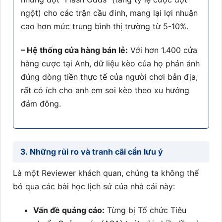
ngột) cho các trận cầu đinh, mang lại lợi nhuận
cao hơn mức trung bình thị trường từ 5-10%.
– Hệ thống cửa hàng bán lẻ:
Với hơn 1.400 cửa
hàng cược tại Anh, dữ liệu kèo của họ phản ánh
đúng dòng tiền thực tế của người chơi bản địa,
rất có ích cho anh em soi kèo theo xu hướng
đám đông.
3. Những rủi ro và tranh cãi cần lưu ý
Là một Reviewer khách quan, chúng ta không thể
bỏ qua các bài học lịch sử của nhà cái này:
Vấn đề quảng cáo:
Từng bị Tổ chức Tiêu