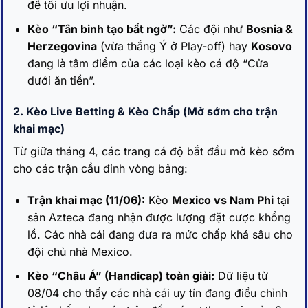
để tối ưu lợi nhuận.
Kèo “Tân binh tạo bất ngờ”:
Các đội như
Bosnia &
Herzegovina
(vừa thắng Ý ở Play-off) hay
Kosovo
đang là tâm điểm của các loại kèo cá độ “Cửa
dưới ăn tiền”.
2. Kèo Live Betting & Kèo Chấp (Mở sớm cho trận
khai mạc)
Từ giữa tháng 4, các trang cá độ bắt đầu mở kèo sớm
cho các trận cầu đinh vòng bảng:
Trận khai mạc (11/06):
Kèo
Mexico vs Nam Phi
tại
sân Azteca đang nhận được lượng đặt cược khổng
lồ. Các nhà cái đang đưa ra mức chấp khá sâu cho
đội chủ nhà Mexico.
Kèo “Châu Á” (Handicap) toàn giải:
Dữ liệu từ
08/04 cho thấy các nhà cái uy tín đang điều chỉnh