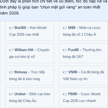
Dưới đây là phân tích chi tiết về ưu điểm, tốc độ nạp rút và
tính pháp lý giúp bạn “chọn mặt gửi vàng” an toàn nhất
năm 2026.
👉
Bet365
– Kèo World
👉
M88
– Web cá cược
Cup 2026 cao nhất
bóng đá số 1 Châu Á
👉
William Hill
– Chuyên
👉
Fun88
– Thưởng lớn
gia soi kèo tỷ số
bóng đá 24/7
👉
Betway
– Trực tiếp
👉
VN88
– Cá độ bóng đá
bóng đá & kèo rung
Việt Nam uy tín
👉
Unibet
– Đỉnh cao kèo
👉
FB88
– Cược World
bóng đá Châu Âu
Cup 2026 cực nhanh