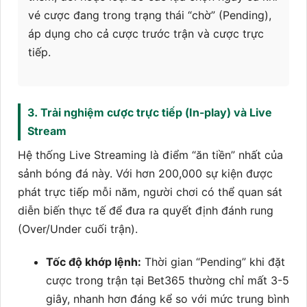
vé cược đang trong trạng thái “chờ” (Pending),
áp dụng cho cả cược trước trận và cược trực
tiếp.
3. Trải nghiệm cược trực tiếp (In-play) và Live
Stream
Hệ thống Live Streaming là điểm “ăn tiền” nhất của
sảnh bóng đá này. Với hơn 200,000 sự kiện được
phát trực tiếp mỗi năm, người chơi có thể quan sát
diễn biến thực tế để đưa ra quyết định đánh rung
(Over/Under cuối trận).
Tốc độ khớp lệnh:
Thời gian “Pending” khi đặt
cược trong trận tại Bet365 thường chỉ mất 3-5
giây, nhanh hơn đáng kể so với mức trung bình