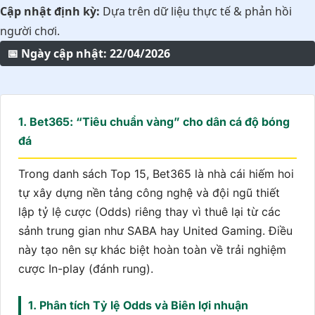
Cập nhật định kỳ:
Dựa trên dữ liệu thực tế & phản hồi
người chơi.
📅 Ngày cập nhật: 22/04/2026
1. Bet365: “Tiêu chuẩn vàng” cho dân cá độ bóng
đá
Trong danh sách Top 15, Bet365 là nhà cái hiếm hoi
tự xây dựng nền tảng công nghệ và đội ngũ thiết
lập tỷ lệ cược (Odds) riêng thay vì thuê lại từ các
sảnh trung gian như SABA hay United Gaming. Điều
này tạo nên sự khác biệt hoàn toàn về trải nghiệm
cược In-play (đánh rung).
1. Phân tích Tỷ lệ Odds và Biên lợi nhuận