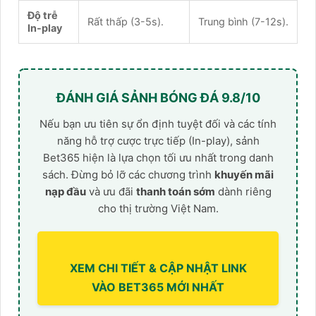
Độ trễ
Rất thấp (3-5s).
Trung bình (7-12s).
In-play
ĐÁNH GIÁ SẢNH BÓNG ĐÁ 9.8/10
Nếu bạn ưu tiên sự ổn định tuyệt đối và các tính
năng hỗ trợ cược trực tiếp (In-play), sảnh
Bet365 hiện là lựa chọn tối ưu nhất trong danh
sách. Đừng bỏ lỡ các chương trình
khuyến mãi
nạp đầu
và ưu đãi
thanh toán sớm
dành riêng
cho thị trường Việt Nam.
XEM CHI TIẾT & CẬP NHẬT LINK
VÀO BET365 MỚI NHẤT