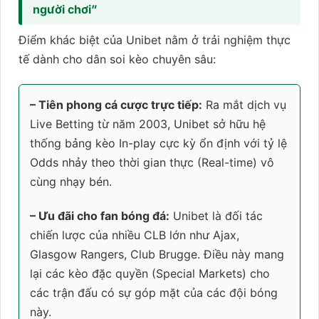
người chơi”
Điểm khác biệt của Unibet nằm ở trải nghiệm thực
tế dành cho dân soi kèo chuyên sâu:
– Tiên phong cá cược trực tiếp:
Ra mắt dịch vụ
Live Betting từ năm 2003, Unibet sở hữu hệ
thống bảng kèo In-play cực kỳ ổn định với tỷ lệ
Odds nhảy theo thời gian thực (Real-time) vô
cùng nhạy bén.
– Ưu đãi cho fan bóng đá:
Unibet là đối tác
chiến lược của nhiều CLB lớn như Ajax,
Glasgow Rangers, Club Brugge. Điều này mang
lại các kèo đặc quyền (Special Markets) cho
các trận đấu có sự góp mặt của các đội bóng
này.