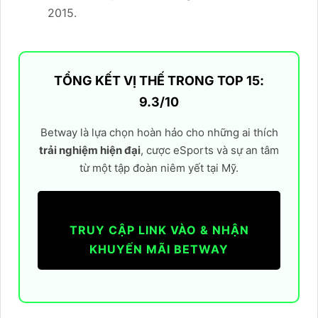
2015.
TỔNG KẾT VỊ THẾ TRONG TOP 15:
9.3/10
Betway là lựa chọn hoàn hảo cho những ai thích
trải nghiệm hiện đại
, cược eSports và sự an tâm
từ một tập đoàn niêm yết tại Mỹ.
TRUY CẬP LINK VÀO & NHẬN
KHUYẾN MÃI BETWAY