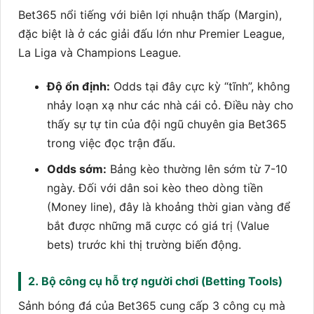
Bet365 nổi tiếng với biên lợi nhuận thấp (Margin),
đặc biệt là ở các giải đấu lớn như Premier League,
La Liga và Champions League.
Độ ổn định:
Odds tại đây cực kỳ “tĩnh”, không
nhảy loạn xạ như các nhà cái cỏ. Điều này cho
thấy sự tự tin của đội ngũ chuyên gia Bet365
trong việc đọc trận đấu.
Odds sớm:
Bảng kèo thường lên sớm từ 7-10
ngày. Đối với dân soi kèo theo dòng tiền
(Money line), đây là khoảng thời gian vàng để
bắt được những mã cược có giá trị (Value
bets) trước khi thị trường biến động.
2. Bộ công cụ hỗ trợ người chơi (Betting Tools)
Sảnh bóng đá của Bet365 cung cấp 3 công cụ mà