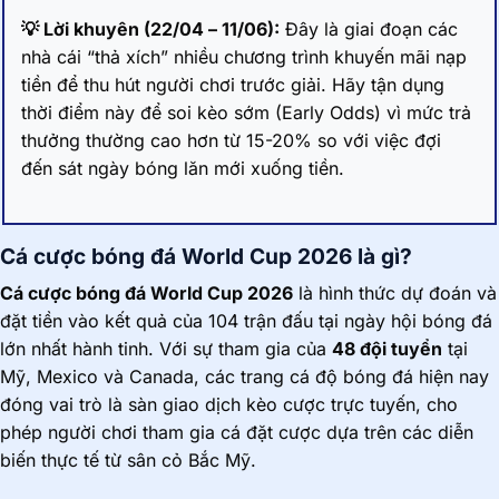
💡 Lời khuyên (22/04 – 11/06):
Đây là giai đoạn các
nhà cái “thả xích” nhiều chương trình khuyến mãi nạp
tiền để thu hút người chơi trước giải. Hãy tận dụng
thời điểm này để soi kèo sớm (Early Odds) vì mức trả
thưởng thường cao hơn từ 15-20% so với việc đợi
đến sát ngày bóng lăn mới xuống tiền.
Cá cược bóng đá World Cup 2026 là gì?
Cá cược bóng đá World Cup 2026
là hình thức dự đoán và
đặt tiền vào kết quả của 104 trận đấu tại ngày hội bóng đá
lớn nhất hành tinh. Với sự tham gia của
48 đội tuyển
tại
Mỹ, Mexico và Canada, các trang cá độ bóng đá hiện nay
đóng vai trò là sàn giao dịch kèo cược trực tuyến, cho
phép người chơi tham gia cá đặt cược dựa trên các diễn
biến thực tế từ sân cỏ Bắc Mỹ.