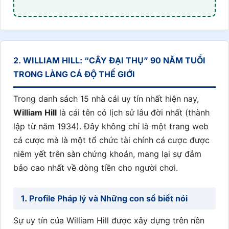
2. WILLIAM HILL: “CÂY ĐẠI THỤ” 90 NĂM TUỔI
TRONG LÀNG CÁ ĐỘ THẾ GIỚI
Trong danh sách 15 nhà cái uy tín nhất hiện nay,
William Hill
là cái tên có lịch sử lâu đời nhất (thành
lập từ năm 1934). Đây không chỉ là một trang web
cá cược mà là một tổ chức tài chính cá cược được
niêm yết trên sàn chứng khoán, mang lại sự đảm
bảo cao nhất về dòng tiền cho người chơi.
1. Profile Pháp lý và Những con số biết nói
Sự uy tín của William Hill được xây dựng trên nền