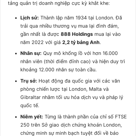
tảng quản trị doanh nghiệp cực kỳ khắt khe:
Lịch sử:
Thành lập năm 1934 tại London. Đã
trải qua nhiều thương vụ mua lại đình đám,
gần nhất là được
888 Holdings
mua lại vào
năm 2022 với giá
2,2 tỷ bảng Anh
.
Nhân sự:
Quy mô khổng lồ với hơn 16.000
nhân viên (thời điểm đỉnh cao) và hiện duy trì
khoảng 12.000 nhân sự toàn cầu.
Trụ sở:
Hoạt động đa quốc gia với các văn
phòng chiến lược tại London, Malta và
Gibraltar nhằm tối ưu hóa dịch vụ và pháp lý
quốc tế.
Niêm yết:
Từng là thành phần của chỉ số FTSE
250 trên Sở giao dịch chứng khoán London,
chứng minh sự minh bạch tuyệt đối về báo