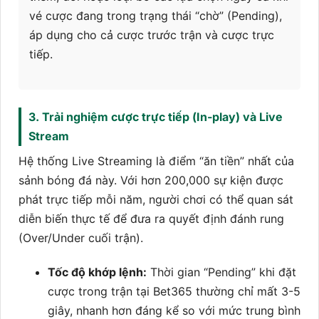
vé cược đang trong trạng thái “chờ” (Pending),
áp dụng cho cả cược trước trận và cược trực
tiếp.
3. Trải nghiệm cược trực tiếp (In-play) và Live
Stream
Hệ thống Live Streaming là điểm “ăn tiền” nhất của
sảnh bóng đá này. Với hơn 200,000 sự kiện được
phát trực tiếp mỗi năm, người chơi có thể quan sát
diễn biến thực tế để đưa ra quyết định đánh rung
(Over/Under cuối trận).
Tốc độ khớp lệnh:
Thời gian “Pending” khi đặt
cược trong trận tại Bet365 thường chỉ mất 3-5
giây, nhanh hơn đáng kể so với mức trung bình