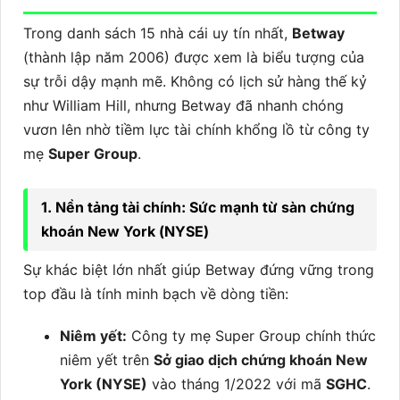
Trong danh sách 15 nhà cái uy tín nhất,
Betway
(thành lập năm 2006) được xem là biểu tượng của
sự trỗi dậy mạnh mẽ. Không có lịch sử hàng thế kỷ
như William Hill, nhưng Betway đã nhanh chóng
vươn lên nhờ tiềm lực tài chính khổng lồ từ công ty
mẹ
Super Group
.
1. Nền tảng tài chính: Sức mạnh từ sàn chứng
khoán New York (NYSE)
Sự khác biệt lớn nhất giúp Betway đứng vững trong
top đầu là tính minh bạch về dòng tiền:
Niêm yết:
Công ty mẹ Super Group chính thức
niêm yết trên
Sở giao dịch chứng khoán New
York (NYSE)
vào tháng 1/2022 với mã
SGHC
.