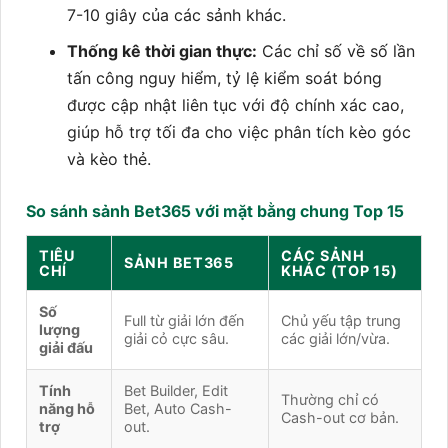
7-10 giây của các sảnh khác.
Thống kê thời gian thực:
Các chỉ số về số lần
tấn công nguy hiểm, tỷ lệ kiểm soát bóng
được cập nhật liên tục với độ chính xác cao,
giúp hỗ trợ tối đa cho việc phân tích kèo góc
và kèo thẻ.
So sánh sảnh Bet365 với mặt bằng chung Top 15
TIÊU
CÁC SẢNH
SẢNH BET365
CHÍ
KHÁC (TOP 15)
Số
Full từ giải lớn đến
Chủ yếu tập trung
lượng
giải cỏ cực sâu.
các giải lớn/vừa.
giải đấu
Tính
Bet Builder, Edit
Thường chỉ có
năng hỗ
Bet, Auto Cash-
Cash-out cơ bản.
trợ
out.