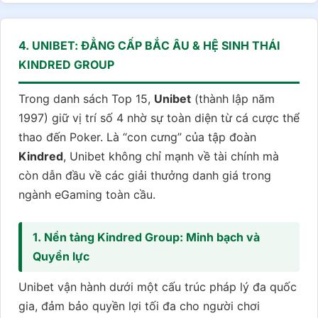
4. UNIBET: ĐẲNG CẤP BẮC ÂU & HỆ SINH THÁI
KINDRED GROUP
Trong danh sách Top 15,
Unibet
(thành lập năm
1997) giữ vị trí số 4 nhờ sự toàn diện từ cá cược thể
thao đến Poker. Là “con cưng” của tập đoàn
Kindred
, Unibet không chỉ mạnh về tài chính mà
còn dẫn đầu về các giải thưởng danh giá trong
ngành eGaming toàn cầu.
1. Nền tảng Kindred Group: Minh bạch và
Quyền lực
Unibet vận hành dưới một cấu trúc pháp lý đa quốc
gia, đảm bảo quyền lợi tối đa cho người chơi