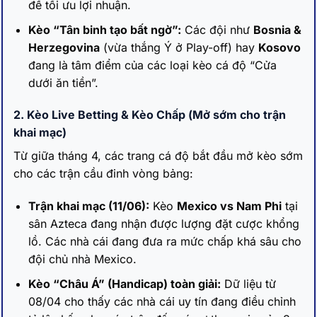
để tối ưu lợi nhuận.
Kèo “Tân binh tạo bất ngờ”:
Các đội như
Bosnia &
Herzegovina
(vừa thắng Ý ở Play-off) hay
Kosovo
đang là tâm điểm của các loại kèo cá độ “Cửa
dưới ăn tiền”.
2. Kèo Live Betting & Kèo Chấp (Mở sớm cho trận
khai mạc)
Từ giữa tháng 4, các trang cá độ bắt đầu mở kèo sớm
cho các trận cầu đinh vòng bảng:
Trận khai mạc (11/06):
Kèo
Mexico vs Nam Phi
tại
sân Azteca đang nhận được lượng đặt cược khổng
lồ. Các nhà cái đang đưa ra mức chấp khá sâu cho
đội chủ nhà Mexico.
Kèo “Châu Á” (Handicap) toàn giải:
Dữ liệu từ
08/04 cho thấy các nhà cái uy tín đang điều chỉnh