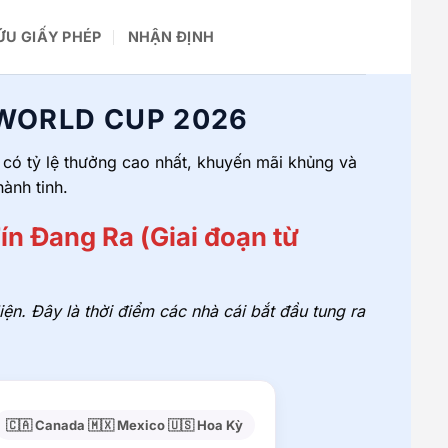
ỨU GIẤY PHÉP
NHẬN ĐỊNH
 WORLD CUP 2026
có tỷ lệ thưởng cao nhất, khuyến mãi khủng và
ành tinh.
n Đang Ra (Giai đoạn từ
ện. Đây là thời điểm các nhà cái bắt đầu tung ra
🇨🇦
Canada
🇲🇽
Mexico
🇺🇸
Hoa Kỳ