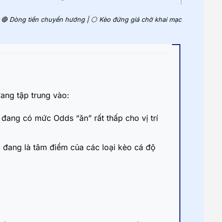
| 🔴 Dòng tiền chuyển hướng | ⚪ Kèo đứng giá chờ khai mạc
đang tập trung vào:
đang có mức Odds “ăn” rất thấp cho vị trí
o
đang là tâm điểm của các loại kèo cá độ