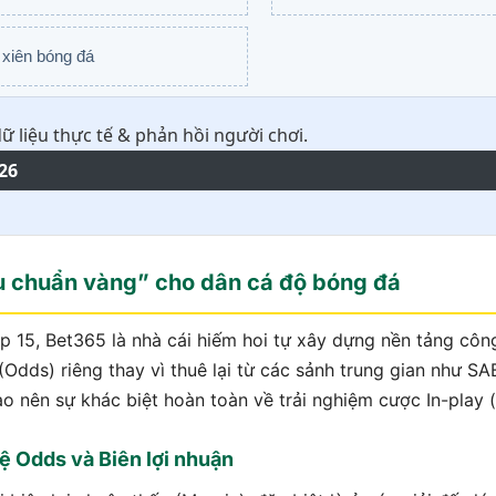
xiên bóng đá
ữ liệu thực tế & phản hồi người chơi.
26
êu chuẩn vàng” cho dân cá độ bóng đá
p 15, Bet365 là nhà cái hiếm hoi tự xây dựng nền tảng côn
c (Odds) riêng thay vì thuê lại từ các sảnh trung gian như S
o nên sự khác biệt hoàn toàn về trải nghiệm cược In-play 
lệ Odds và Biên lợi nhuận