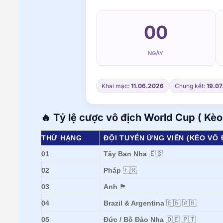
00
NGÀY
Khai mạc:
11.06.2026
Chung kết:
19.0
🔥 Tỷ lệ cược vô địch World Cup ( Kèo
THỨ HẠNG
ĐỘI TUYỂN ỨNG VIÊN (KÈO VÔ 
01
Tây Ban Nha
🇪🇸
02
Pháp
🇫🇷
03
Anh
🏴󠁧󠁢󠁥󠁮󠁧󠁿
04
Brazil & Argentina
🇧🇷 🇦🇷
05
Đức / Bồ Đào Nha
🇩🇪 🇵🇹