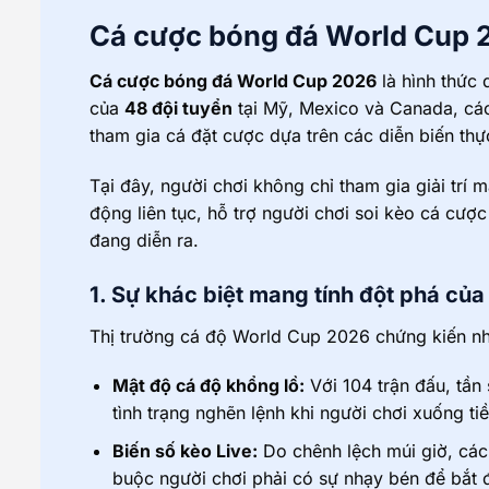
Cá cược bóng đá World Cup 2
Cá cược bóng đá World Cup 2026
là hình thức 
của
48 đội tuyển
tại Mỹ, Mexico và Canada, các
tham gia cá đặt cược dựa trên các diễn biến thự
Tại đây, người chơi không chỉ tham gia giải trí
động liên tục, hỗ trợ người chơi soi kèo cá cượ
đang diễn ra.
1. Sự khác biệt mang tính đột phá củ
Thị trường cá độ World Cup 2026 chứng kiến nhữ
Mật độ cá độ khổng lồ:
Với 104 trận đấu, tần 
tình trạng nghẽn lệnh khi người chơi xuống t
Biến số kèo Live:
Do chênh lệch múi giờ, các s
buộc người chơi phải có sự nhạy bén để bắt