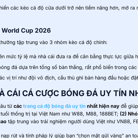
hiến các kèo cá độ cửa dưới trở nên tiềm năng hơn, mở ra nh
ại World Cup 2026
 thường tập trung vào 3 nhóm kèo cá độ chính:
n mức tỷ lệ mà nhà cái đưa ra để cân bằng thực lực giữa h
ng đá dựa trên tổng số bàn thắng, rất phổ biến trong các t
c vị trí như đội vô địch, cầu thủ ghi bàn hàng đầu hoặc đ
HÀ CÁI CÁ CƯỢC BÓNG ĐÁ UY TÍN 
sâu từ
các
trang cá độ bóng đá uy tín
nhất hiện nay
đễ giúp
uổi thống trị tại Việt Nam như W88, M88, 188BET;
(2) Nh
cao
tập trung vào trải nghiệm người dùng Việt như VN88, F
ộ nạp rút và tính pháp lý giúp bạn “chọn mặt gửi vàng” an 