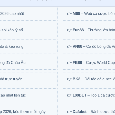
2026 cao nhất
👉
M88
– Web cá cược bóng
 soi kèo tỷ số
👉
Fun88
– Thưởng lớn bón
 đá & kèo rung
👉
VN88
– Cá độ bóng đá Vi
óng đá Châu Âu
👉
FB88
– Cược World Cup
đá trực tuyến
👉
BK8
– Đối tác cá cược W
ập nhật liên tục
👉
188BET
– Top 1 cá cược
p 2026, kèo thơm mỗi ngày
👉
Dafabet
– Sảnh cược thể