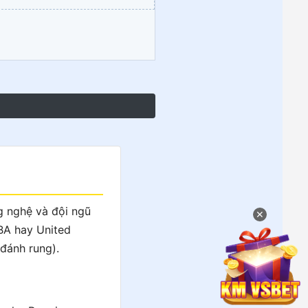
g nghệ và đội ngũ
✕
ABA hay United
(đánh rung).