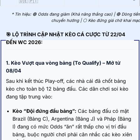
🇩🇪 🇵🇹
* Tín hiệu: 🟢 Odds đang giảm (Khả năng thắng cao) | 🔴 Dòng tiền
chuyển hướng | ⚪ Kèo đứng giá chờ khai mạc
🎯 LỘ TRÌNH CẬP NHẬT KÈO CÁ CƯỢC TỪ 22/04
ĐẾN WC 2026:
1. Kèo Vượt qua vòng bảng (To Qualify) – Mở từ
08/04
Sau khi kết thúc Play-off, các nhà cái đã chốt bảng
kèo cho toàn bộ 12 bảng đấu. Các dân chơi soi kèo
đang tập trung vào:
Kèo “Đội đứng đầu bảng”:
Các bảng đấu có mặt
Brazil (Bảng C), Argentina (Bảng J) và Pháp (Bảng
I) đang có mức Odds “ăn” rất thấp cho vị trí đầu
bảng, buộc người chơi phải cân nhắc các kèo xiên