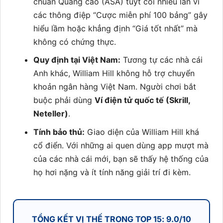
chuẩn Quảng cáo (ASA) tuýt còi nhiều lần vì
các thông điệp “Cược miễn phí 100 bảng” gây
hiểu lầm hoặc khẳng định “Giá tốt nhất” mà
không có chứng thực.
Quy định tại Việt Nam:
Tương tự các nhà cái
Anh khác, William Hill không hỗ trợ chuyển
khoản ngân hàng Việt Nam. Người chơi bắt
buộc phải dùng
Ví điện tử quốc tế (Skrill,
Neteller)
.
Tính bảo thủ:
Giao diện của William Hill khá
cổ điển. Với những ai quen dùng app mượt mà
của các nhà cái mới, bạn sẽ thấy hệ thống của
họ hơi nặng và ít tính năng giải trí đi kèm.
TỔNG KẾT VỊ THẾ TRONG TOP 15: 9.0/10