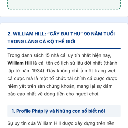
2. WILLIAM HILL: “CÂY ĐẠI THỤ” 90 NĂM TUỔI
TRONG LÀNG CÁ ĐỘ THẾ GIỚI
Trong danh sách 15 nhà cái uy tín nhất hiện nay,
William Hill
là cái tên có lịch sử lâu đời nhất (thành
lập từ năm 1934). Đây không chỉ là một trang web
cá cược mà là một tổ chức tài chính cá cược được
niêm yết trên sàn chứng khoán, mang lại sự đảm
bảo cao nhất về dòng tiền cho người chơi.
1. Profile Pháp lý và Những con số biết nói
Sự uy tín của William Hill được xây dựng trên nền