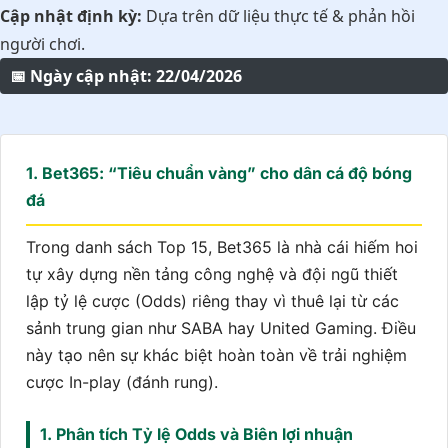
Cập nhật định kỳ:
Dựa trên dữ liệu thực tế & phản hồi
người chơi.
📅 Ngày cập nhật: 22/04/2026
1. Bet365: “Tiêu chuẩn vàng” cho dân cá độ bóng
đá
Trong danh sách Top 15, Bet365 là nhà cái hiếm hoi
tự xây dựng nền tảng công nghệ và đội ngũ thiết
lập tỷ lệ cược (Odds) riêng thay vì thuê lại từ các
sảnh trung gian như SABA hay United Gaming. Điều
này tạo nên sự khác biệt hoàn toàn về trải nghiệm
cược In-play (đánh rung).
1. Phân tích Tỷ lệ Odds và Biên lợi nhuận