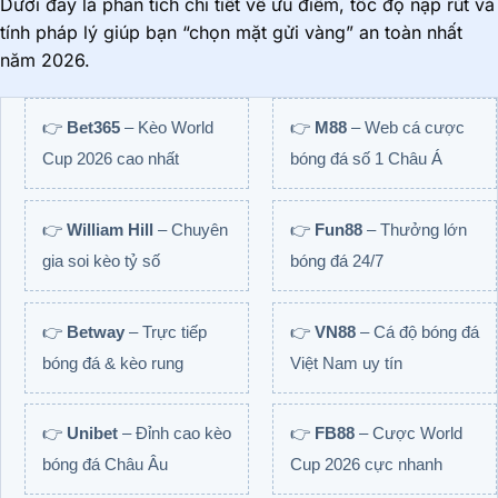
Dưới đây là phân tích chi tiết về ưu điểm, tốc độ nạp rút và
tính pháp lý giúp bạn “chọn mặt gửi vàng” an toàn nhất
năm 2026.
👉
Bet365
– Kèo World
👉
M88
– Web cá cược
Cup 2026 cao nhất
bóng đá số 1 Châu Á
👉
William Hill
– Chuyên
👉
Fun88
– Thưởng lớn
gia soi kèo tỷ số
bóng đá 24/7
👉
Betway
– Trực tiếp
👉
VN88
– Cá độ bóng đá
bóng đá & kèo rung
Việt Nam uy tín
👉
Unibet
– Đỉnh cao kèo
👉
FB88
– Cược World
bóng đá Châu Âu
Cup 2026 cực nhanh