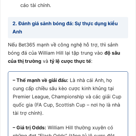
cáo tài chính.
2. Đánh giá sảnh bóng đá: Sự thực dụng kiểu
Anh
Nếu Bet365 mạnh về công nghệ hỗ trợ, thì sảnh
bóng đá của William Hill lại tập trung vào
độ sâu
của thị trường
và
tỷ lệ cược thực tế
:
– Thế mạnh về giải đấu:
Là nhà cái Anh, họ
cung cấp chiều sâu kèo cược kinh khủng tại
Premier League, Championship và các giải Cup
quốc gia (FA Cup, Scottish Cup – nơi họ là nhà
tài trợ chính).
– Giá trị Odds:
William Hill thường xuyên có
những đợt “Flash Odds” (tăng tỷ lệ cược đột