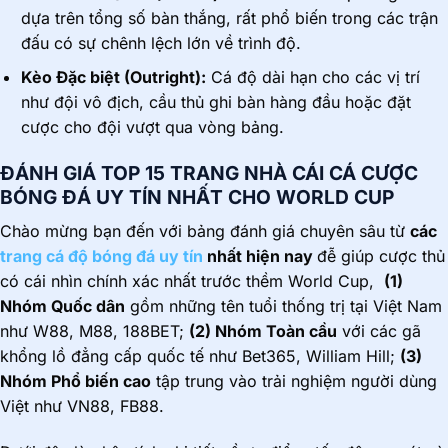
dựa trên tổng số bàn thắng, rất phổ biến trong các trận
đấu có sự chênh lệch lớn về trình độ.
Kèo Đặc biệt (Outright):
Cá độ dài hạn cho các vị trí
như đội vô địch, cầu thủ ghi bàn hàng đầu hoặc đặt
cược cho đội vượt qua vòng bảng.
ĐÁNH GIÁ TOP 15 TRANG NHÀ CÁI CÁ CƯỢC
BÓNG ĐÁ UY TÍN NHẤT CHO WORLD CUP
Chào mừng bạn đến với bảng đánh giá chuyên sâu từ
các
trang cá độ bóng đá uy tín
nhất hiện nay
đễ giúp cược thủ
có cái nhìn chính xác nhất trước thềm World Cup,
(1)
Nhóm Quốc dân
gồm những tên tuổi thống trị tại Việt Nam
như W88, M88, 188BET;
(2) Nhóm Toàn cầu
với các gã
khổng lồ đẳng cấp quốc tế như Bet365, William Hill;
(3)
Nhóm Phổ biến cao
tập trung vào trải nghiệm người dùng
Việt như VN88, FB88.