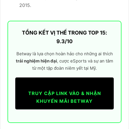
2015.
TỔNG KẾT VỊ THẾ TRONG TOP 15:
9.3/10
Betway là lựa chọn hoàn hảo cho những ai thích
trải nghiệm hiện đại
, cược eSports và sự an tâm
từ một tập đoàn niêm yết tại Mỹ.
TRUY CẬP LINK VÀO & NHẬN
KHUYẾN MÃI BETWAY