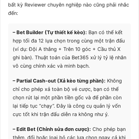
bất kỳ Reviewer chuyên nghiệp nào cũng phải nhắc
đến:
– Bet Builder (Tự thiết kế kèo):
Bạn có thể kết
hợp tối đa 12 lựa chọn trong cùng một trận đấu
(ví dụ: Đội A thắng + Trên 10 góc + Cầu thủ X
ghi bàn). Thuật toán của Bet365 xử lý tỷ lệ nhân
vô cùng chính xác và minh bạch.
– Partial Cash-out (Xả kèo từng phần):
Không
chỉ cho phép xả toàn bộ vé cược, bạn có thể
chọn rút lại một phần tiền gốc và để phần còn
lại tiếp tục “chạy”. Đây là công cụ quản lý vốn
cực tốt khi trận đấu diễn ra không như ý.
– Edit Bet (Chỉnh sửa đơn cược):
Cho phép bạn
thêm, đổi hoặc loại bỏ các lựa chọn ngay cả khi