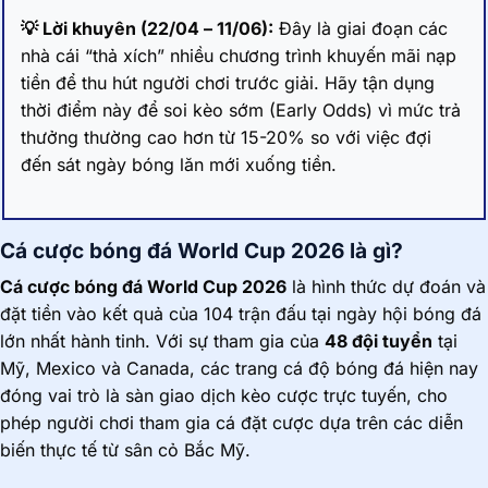
💡 Lời khuyên (22/04 – 11/06):
Đây là giai đoạn các
nhà cái “thả xích” nhiều chương trình khuyến mãi nạp
tiền để thu hút người chơi trước giải. Hãy tận dụng
thời điểm này để soi kèo sớm (Early Odds) vì mức trả
thưởng thường cao hơn từ 15-20% so với việc đợi
đến sát ngày bóng lăn mới xuống tiền.
Cá cược bóng đá World Cup 2026 là gì?
Cá cược bóng đá World Cup 2026
là hình thức dự đoán và
đặt tiền vào kết quả của 104 trận đấu tại ngày hội bóng đá
lớn nhất hành tinh. Với sự tham gia của
48 đội tuyển
tại
Mỹ, Mexico và Canada, các trang cá độ bóng đá hiện nay
đóng vai trò là sàn giao dịch kèo cược trực tuyến, cho
phép người chơi tham gia cá đặt cược dựa trên các diễn
biến thực tế từ sân cỏ Bắc Mỹ.