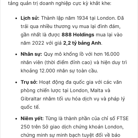
tảng quản trị doanh nghiệp cực kỳ khắt khe:
Lịch sử:
Thành lập năm 1934 tại London. Đã
trải qua nhiều thương vụ mua lại đình đám,
gần nhất là được
888 Holdings
mua lại vào
năm 2022 với giá
2,2 tỷ bảng Anh
.
Nhân sự:
Quy mô khổng lồ với hơn 16.000
nhân viên (thời điểm đỉnh cao) và hiện duy trì
khoảng 12.000 nhân sự toàn cầu.
Trụ sở:
Hoạt động đa quốc gia với các văn
phòng chiến lược tại London, Malta và
Gibraltar nhằm tối ưu hóa dịch vụ và pháp lý
quốc tế.
Niêm yết:
Từng là thành phần của chỉ số FTSE
250 trên Sở giao dịch chứng khoán London,
chứng minh sự minh bạch tuyệt đối về báo