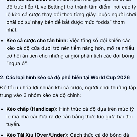
độ trực tiếp (Live Betting) trở thành tâm điểm, nơi các tỷ
lệ kèo cá cược thay đổi theo từng giây, buộc người chơi
phải có sự nhạy bén để bắt được mức “odds” thơm
nhất.
Kèo cá cược cho tân binh:
Việc tăng số đội khiến các
kèo cá độ cửa dưới trở nên tiềm năng hơn, mở ra nhiều
cơ hội ăn tiền cho những ai giỏi phân tích các đội bóng
“ngựa ô”.
2. Các loại hình kèo cá độ phổ biến tại World Cup 2026
Để tối ưu hóa lợi nhuận khi cá cược, người chơi thường tập
trung vào 3 nhóm kèo cá độ chính:
Kèo chấp (Handicap):
Hình thức cá độ dựa trên mức tỷ
lệ mà nhà cái đưa ra để cân bằng thực lực giữa hai đội
tuyển.
Kèo Tài Xỉu (Over/Under):
Cách thức cá độ bóng đá