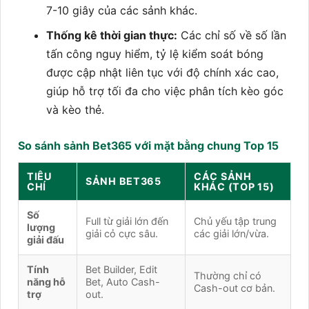
7-10 giây của các sảnh khác.
Thống kê thời gian thực:
Các chỉ số về số lần
tấn công nguy hiểm, tỷ lệ kiểm soát bóng
được cập nhật liên tục với độ chính xác cao,
giúp hỗ trợ tối đa cho việc phân tích kèo góc
và kèo thẻ.
So sánh sảnh Bet365 với mặt bằng chung Top 15
TIÊU
CÁC SẢNH
SẢNH BET365
CHÍ
KHÁC (TOP 15)
Số
Full từ giải lớn đến
Chủ yếu tập trung
lượng
giải cỏ cực sâu.
các giải lớn/vừa.
giải đấu
Tính
Bet Builder, Edit
Thường chỉ có
năng hỗ
Bet, Auto Cash-
Cash-out cơ bản.
trợ
out.