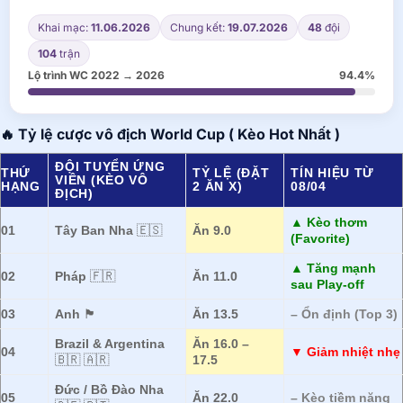
Khai mạc:
11.06.2026
Chung kết:
19.07.2026
48
đội
104
trận
Lộ trình WC 2022 → 2026
94.4%
🔥 Tỷ lệ cược vô địch World Cup ( Kèo Hot Nhất )
ĐỘI TUYỂN ỨNG
THỨ
TỶ LỆ (ĐẶT
TÍN HIỆU TỪ
VIÊN (KÈO VÔ
HẠNG
2 ĂN X)
08/04
ĐỊCH)
▲ Kèo thơm
01
Tây Ban Nha
🇪🇸
Ăn 9.0
(Favorite)
▲ Tăng mạnh
02
Pháp
🇫🇷
Ăn 11.0
sau Play-off
03
Anh
🏴󠁧󠁢󠁥󠁮󠁧󠁿
Ăn 13.5
– Ổn định (Top 3)
Brazil & Argentina
Ăn 16.0 –
04
▼ Giảm nhiệt nhẹ
🇧🇷 🇦🇷
17.5
Đức / Bồ Đào Nha
05
Ăn 22.0
– Kèo tiềm năng