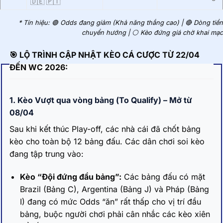
🇩🇪 🇵🇹
* Tín hiệu: 🟢 Odds đang giảm (Khả năng thắng cao) | 🔴 Dòng tiền
chuyển hướng | ⚪ Kèo đứng giá chờ khai mạc
🎯 LỘ TRÌNH CẬP NHẬT KÈO CÁ CƯỢC TỪ 22/04
ĐẾN WC 2026:
1. Kèo Vượt qua vòng bảng (To Qualify) – Mở từ
08/04
Sau khi kết thúc Play-off, các nhà cái đã chốt bảng
kèo cho toàn bộ 12 bảng đấu. Các dân chơi soi kèo
đang tập trung vào:
Kèo “Đội đứng đầu bảng”:
Các bảng đấu có mặt
Brazil (Bảng C), Argentina (Bảng J) và Pháp (Bảng
I) đang có mức Odds “ăn” rất thấp cho vị trí đầu
bảng, buộc người chơi phải cân nhắc các kèo xiên