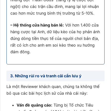
ngột) cho các trận cầu đinh, mang lại lợi nhuận
cao hơn mức trung bình thị trường từ 5-10%.
– Hệ thống cửa hàng bán lẻ:
Với hơn 1.400 cửa
hàng cược tại Anh, dữ liệu kèo của họ phản ánh
đúng dòng tiền thực tế của người chơi bản địa,
rất có ích cho anh em soi kèo theo xu hướng
đám đông.
3. Những rủi ro và tranh cãi cần lưu ý
Là một Reviewer khách quan, chúng ta không thể
bỏ qua các bài học lịch sử của nhà cái này:
Vấn đề quảng cáo:
Từng bị Tổ chức Tiêu