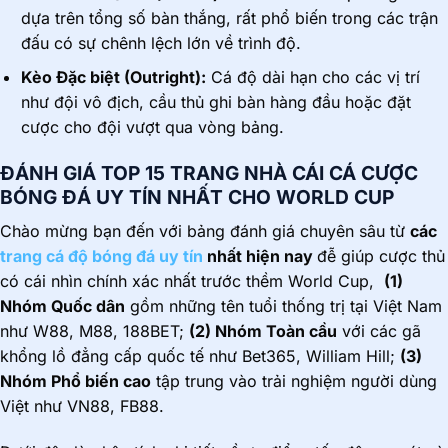
dựa trên tổng số bàn thắng, rất phổ biến trong các trận
đấu có sự chênh lệch lớn về trình độ.
Kèo Đặc biệt (Outright):
Cá độ dài hạn cho các vị trí
như đội vô địch, cầu thủ ghi bàn hàng đầu hoặc đặt
cược cho đội vượt qua vòng bảng.
ĐÁNH GIÁ TOP 15 TRANG NHÀ CÁI CÁ CƯỢC
BÓNG ĐÁ UY TÍN NHẤT CHO WORLD CUP
Chào mừng bạn đến với bảng đánh giá chuyên sâu từ
các
trang cá độ bóng đá uy tín
nhất hiện nay
đễ giúp cược thủ
có cái nhìn chính xác nhất trước thềm World Cup,
(1)
Nhóm Quốc dân
gồm những tên tuổi thống trị tại Việt Nam
như W88, M88, 188BET;
(2) Nhóm Toàn cầu
với các gã
khổng lồ đẳng cấp quốc tế như Bet365, William Hill;
(3)
Nhóm Phổ biến cao
tập trung vào trải nghiệm người dùng
Việt như VN88, FB88.