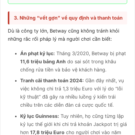
3. Những “vết gợn” về quy định và thanh toán
Dù là công ty lớn, Betway cũng không tránh khỏi
những rắc rối pháp lý mà người chơi cần biết:
Án phạt kỷ lục:
Tháng 3/2020, Betway bị phạt
11,6 triệu bảng Anh
do sai sót trong khâu
chống rửa tiền và bảo vệ khách hàng.
Tranh cãi thanh toán 2024:
Gần đây nhất, vụ
việc không chi trả 1,3 triệu Euro với lý do “lỗi
kỹ thuật” đã gây ra nhiều luồng ý kiến trái
chiều trên các diễn đàn cá cược quốc tế.
Kỷ lục Guinness:
Tuy nhiên, họ cũng từng lập
kỷ lục thế giới khi chi trả khoản Jackpot trị giá
hơn
17,8 triệu Euro
cho người chơi vào năm