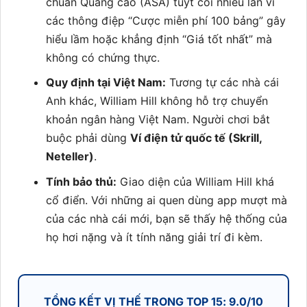
chuẩn Quảng cáo (ASA) tuýt còi nhiều lần vì
các thông điệp “Cược miễn phí 100 bảng” gây
hiểu lầm hoặc khẳng định “Giá tốt nhất” mà
không có chứng thực.
Quy định tại Việt Nam:
Tương tự các nhà cái
Anh khác, William Hill không hỗ trợ chuyển
khoản ngân hàng Việt Nam. Người chơi bắt
buộc phải dùng
Ví điện tử quốc tế (Skrill,
Neteller)
.
Tính bảo thủ:
Giao diện của William Hill khá
cổ điển. Với những ai quen dùng app mượt mà
của các nhà cái mới, bạn sẽ thấy hệ thống của
họ hơi nặng và ít tính năng giải trí đi kèm.
TỔNG KẾT VỊ THẾ TRONG TOP 15: 9.0/10