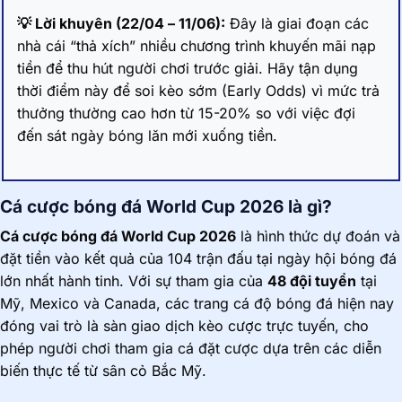
💡 Lời khuyên (22/04 – 11/06):
Đây là giai đoạn các
nhà cái “thả xích” nhiều chương trình khuyến mãi nạp
tiền để thu hút người chơi trước giải. Hãy tận dụng
thời điểm này để soi kèo sớm (Early Odds) vì mức trả
thưởng thường cao hơn từ 15-20% so với việc đợi
đến sát ngày bóng lăn mới xuống tiền.
Cá cược bóng đá World Cup 2026 là gì?
Cá cược bóng đá World Cup 2026
là hình thức dự đoán và
đặt tiền vào kết quả của 104 trận đấu tại ngày hội bóng đá
lớn nhất hành tinh. Với sự tham gia của
48 đội tuyển
tại
Mỹ, Mexico và Canada, các trang cá độ bóng đá hiện nay
đóng vai trò là sàn giao dịch kèo cược trực tuyến, cho
phép người chơi tham gia cá đặt cược dựa trên các diễn
biến thực tế từ sân cỏ Bắc Mỹ.