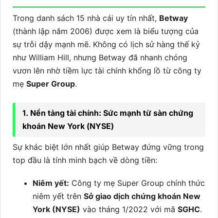
Trong danh sách 15 nhà cái uy tín nhất,
Betway
(thành lập năm 2006) được xem là biểu tượng của
sự trỗi dậy mạnh mẽ. Không có lịch sử hàng thế kỷ
như William Hill, nhưng Betway đã nhanh chóng
vươn lên nhờ tiềm lực tài chính khổng lồ từ công ty
mẹ
Super Group
.
1. Nền tảng tài chính: Sức mạnh từ sàn chứng
khoán New York (NYSE)
Sự khác biệt lớn nhất giúp Betway đứng vững trong
top đầu là tính minh bạch về dòng tiền:
Niêm yết:
Công ty mẹ Super Group chính thức
niêm yết trên
Sở giao dịch chứng khoán New
York (NYSE)
vào tháng 1/2022 với mã
SGHC
.