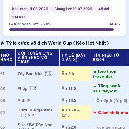
Khai mạc:
11.06.2026
Chung kết:
19.07.2026
48
đội
104
trận
Lộ trình WC 2022 → 2026
94.4%
🔥 Tỷ lệ cược vô địch World Cup ( Kèo Hot Nhất )
ĐỘI TUYỂN ỨNG
THỨ
TỶ LỆ (ĐẶT
TÍN HIỆU TỪ
VIÊN (KÈO VÔ
HẠNG
2 ĂN X)
08/04
ĐỊCH)
▲ Kèo thơm
01
Tây Ban Nha
🇪🇸
Ăn 9.0
(Favorite)
▲ Tăng mạnh
02
Pháp
🇫🇷
Ăn 11.0
sau Play-off
03
Anh
🏴󠁧󠁢󠁥󠁮󠁧󠁿
Ăn 13.5
– Ổn định (Top 3)
Brazil & Argentina
Ăn 16.0 –
04
▼ Giảm nhiệt nhẹ
🇧🇷 🇦🇷
17.5
Đức / Bồ Đào Nha
05
Ăn 22.0
– Kèo tiềm năng