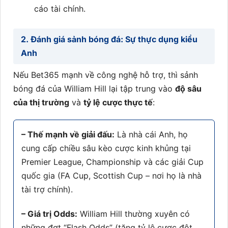
cáo tài chính.
2. Đánh giá sảnh bóng đá: Sự thực dụng kiểu
Anh
Nếu Bet365 mạnh về công nghệ hỗ trợ, thì sảnh
bóng đá của William Hill lại tập trung vào
độ sâu
của thị trường
và
tỷ lệ cược thực tế
:
– Thế mạnh về giải đấu:
Là nhà cái Anh, họ
cung cấp chiều sâu kèo cược kinh khủng tại
Premier League, Championship và các giải Cup
quốc gia (FA Cup, Scottish Cup – nơi họ là nhà
tài trợ chính).
– Giá trị Odds:
William Hill thường xuyên có
những đợt “Flash Odds” (tăng tỷ lệ cược đột