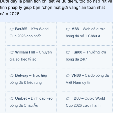
Dưới đây là phân tích chi tiết về ưu điểm, tốc độ nạp rút và
tính pháp lý giúp bạn “chọn mặt gửi vàng” an toàn nhất
năm 2026.
👉
Bet365
– Kèo World
👉
M88
– Web cá cược
Cup 2026 cao nhất
bóng đá số 1 Châu Á
👉
William Hill
– Chuyên
👉
Fun88
– Thưởng lớn
gia soi kèo tỷ số
bóng đá 24/7
👉
Betway
– Trực tiếp
👉
VN88
– Cá độ bóng đá
bóng đá & kèo rung
Việt Nam uy tín
👉
Unibet
– Đỉnh cao kèo
👉
FB88
– Cược World
bóng đá Châu Âu
Cup 2026 cực nhanh