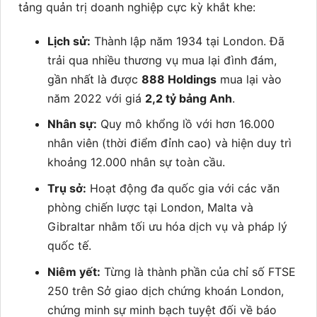
tảng quản trị doanh nghiệp cực kỳ khắt khe:
Lịch sử:
Thành lập năm 1934 tại London. Đã
trải qua nhiều thương vụ mua lại đình đám,
gần nhất là được
888 Holdings
mua lại vào
năm 2022 với giá
2,2 tỷ bảng Anh
.
Nhân sự:
Quy mô khổng lồ với hơn 16.000
nhân viên (thời điểm đỉnh cao) và hiện duy trì
khoảng 12.000 nhân sự toàn cầu.
Trụ sở:
Hoạt động đa quốc gia với các văn
phòng chiến lược tại London, Malta và
Gibraltar nhằm tối ưu hóa dịch vụ và pháp lý
quốc tế.
Niêm yết:
Từng là thành phần của chỉ số FTSE
250 trên Sở giao dịch chứng khoán London,
chứng minh sự minh bạch tuyệt đối về báo