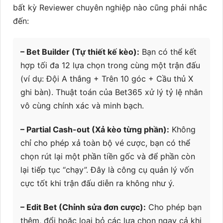
bất kỳ Reviewer chuyên nghiệp nào cũng phải nhắc
đến:
– Bet Builder (Tự thiết kế kèo):
Bạn có thể kết
hợp tối đa 12 lựa chọn trong cùng một trận đấu
(ví dụ: Đội A thắng + Trên 10 góc + Cầu thủ X
ghi bàn). Thuật toán của Bet365 xử lý tỷ lệ nhân
vô cùng chính xác và minh bạch.
– Partial Cash-out (Xả kèo từng phần):
Không
chỉ cho phép xả toàn bộ vé cược, bạn có thể
chọn rút lại một phần tiền gốc và để phần còn
lại tiếp tục “chạy”. Đây là công cụ quản lý vốn
cực tốt khi trận đấu diễn ra không như ý.
– Edit Bet (Chỉnh sửa đơn cược):
Cho phép bạn
thêm, đổi hoặc loại bỏ các lựa chọn ngay cả khi