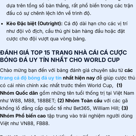
dựa trên tổng số bàn thắng, rất phổ biến trong các trận
đấu có sự chênh lệch lớn về trình độ.
Kèo Đặc biệt (Outright):
Cá độ dài hạn cho các vị trí
như đội vô địch, cầu thủ ghi bàn hàng đầu hoặc đặt
cược cho đội vượt qua vòng bảng.
ĐÁNH GIÁ TOP 15 TRANG NHÀ CÁI CÁ CƯỢC
BÓNG ĐÁ UY TÍN NHẤT CHO WORLD CUP
Chào mừng bạn đến với bảng đánh giá chuyên sâu từ
các
trang cá độ bóng đá uy tín
nhất hiện nay
đễ giúp cược thủ
có cái nhìn chính xác nhất trước thềm World Cup,
(1)
Nhóm Quốc dân
gồm những tên tuổi thống trị tại Việt Nam
như W88, M88, 188BET;
(2) Nhóm Toàn cầu
với các gã
khổng lồ đẳng cấp quốc tế như Bet365, William Hill;
(3)
Nhóm Phổ biến cao
tập trung vào trải nghiệm người dùng
Việt như VN88, FB88.