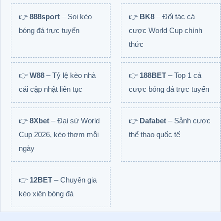
👉
888sport
– Soi kèo
👉
BK8
– Đối tác cá
bóng đá trực tuyến
cược World Cup chính
thức
👉
W88
– Tỷ lệ kèo nhà
👉
188BET
– Top 1 cá
cái cập nhật liên tục
cược bóng đá trực tuyến
👉
8Xbet
– Đại sứ World
👉
Dafabet
– Sảnh cược
Cup 2026, kèo thơm mỗi
thể thao quốc tế
ngày
👉
12BET
– Chuyên gia
kèo xiên bóng đá