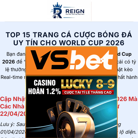
Bỏ
qua
nội
dung
TOP 15 TRANG CÁ CƯỢC BÓNG ĐÁ
UY TÍN CHO WORLD CUP 2026
Bạn đang tìm kiếm
trang cá cược bóng đá World Cup
×
2026
để “về bờ” an toàn? Xem ngay Top 15 nhà cái có tỷ
lệ thưởng cao nhất, khuyến mãi khủng và cập nhật kèo
Real-time nhanh nhất cho kỳ đại hội bóng đá lớn nhất hành
tinh.
Cập Nhật Các Kèo Cá Cược World Cup 2026 Mà
Các Nhà Cái Uy Tín Đang Ra (Giai đoạn từ
22/04/2026 đến khai mạc 11/06/2026)
Lưu ý: Sau khi vòng Play-off kết thúc vào rạng sáng
01/04/2026, danh sách 48 đội tuyển đã chính thức lộ diện.