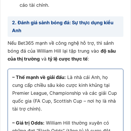
cáo tài chính.
2. Đánh giá sảnh bóng đá: Sự thực dụng kiểu
Anh
Nếu Bet365 mạnh về công nghệ hỗ trợ, thì sảnh
bóng đá của William Hill lại tập trung vào
độ sâu
của thị trường
và
tỷ lệ cược thực tế
:
– Thế mạnh về giải đấu:
Là nhà cái Anh, họ
cung cấp chiều sâu kèo cược kinh khủng tại
Premier League, Championship và các giải Cup
quốc gia (FA Cup, Scottish Cup – nơi họ là nhà
tài trợ chính).
– Giá trị Odds:
William Hill thường xuyên có
những đợt “Flash Odds” (tăng tỷ lệ cược đột