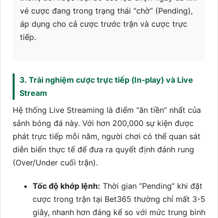
vé cược đang trong trạng thái “chờ” (Pending),
áp dụng cho cả cược trước trận và cược trực
tiếp.
3. Trải nghiệm cược trực tiếp (In-play) và Live
Stream
Hệ thống Live Streaming là điểm “ăn tiền” nhất của
sảnh bóng đá này. Với hơn 200,000 sự kiện được
phát trực tiếp mỗi năm, người chơi có thể quan sát
diễn biến thực tế để đưa ra quyết định đánh rung
(Over/Under cuối trận).
Tốc độ khớp lệnh:
Thời gian “Pending” khi đặt
cược trong trận tại Bet365 thường chỉ mất 3-5
giây, nhanh hơn đáng kể so với mức trung bình