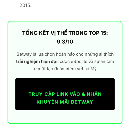
2015.
TỔNG KẾT VỊ THẾ TRONG TOP 15:
9.3/10
Betway là lựa chọn hoàn hảo cho những ai thích
trải nghiệm hiện đại
, cược eSports và sự an tâm
từ một tập đoàn niêm yết tại Mỹ.
TRUY CẬP LINK VÀO & NHẬN
KHUYẾN MÃI BETWAY