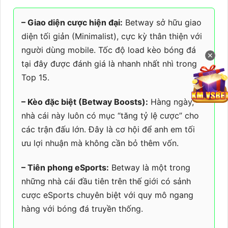
– Giao diện cược hiện đại:
Betway sở hữu giao
diện tối giản (Minimalist), cực kỳ thân thiện với
người dùng mobile. Tốc độ load kèo bóng đá
✕
tại đây được đánh giá là nhanh nhất nhì trong
Top 15.
– Kèo đặc biệt (Betway Boosts):
Hàng ngày,
nhà cái này luôn có mục “tăng tỷ lệ cược” cho
các trận đấu lớn. Đây là cơ hội để anh em tối
ưu lợi nhuận mà không cần bỏ thêm vốn.
– Tiên phong eSports:
Betway là một trong
những nhà cái đầu tiên trên thế giới có sảnh
cược eSports chuyên biệt với quy mô ngang
hàng với bóng đá truyền thống.