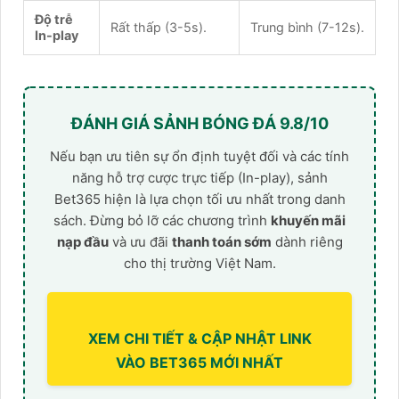
Độ trễ
Rất thấp (3-5s).
Trung bình (7-12s).
In-play
ĐÁNH GIÁ SẢNH BÓNG ĐÁ 9.8/10
Nếu bạn ưu tiên sự ổn định tuyệt đối và các tính
năng hỗ trợ cược trực tiếp (In-play), sảnh
Bet365 hiện là lựa chọn tối ưu nhất trong danh
sách. Đừng bỏ lỡ các chương trình
khuyến mãi
nạp đầu
và ưu đãi
thanh toán sớm
dành riêng
cho thị trường Việt Nam.
XEM CHI TIẾT & CẬP NHẬT LINK
VÀO BET365 MỚI NHẤT