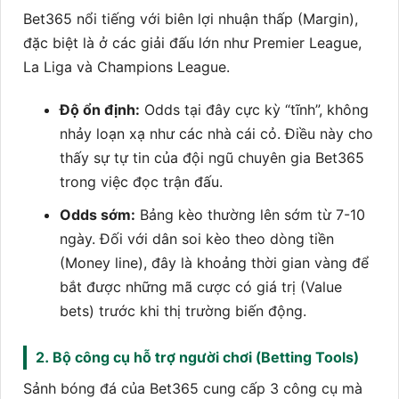
Bet365 nổi tiếng với biên lợi nhuận thấp (Margin),
đặc biệt là ở các giải đấu lớn như Premier League,
La Liga và Champions League.
Độ ổn định:
Odds tại đây cực kỳ “tĩnh”, không
nhảy loạn xạ như các nhà cái cỏ. Điều này cho
thấy sự tự tin của đội ngũ chuyên gia Bet365
trong việc đọc trận đấu.
Odds sớm:
Bảng kèo thường lên sớm từ 7-10
ngày. Đối với dân soi kèo theo dòng tiền
(Money line), đây là khoảng thời gian vàng để
bắt được những mã cược có giá trị (Value
bets) trước khi thị trường biến động.
2. Bộ công cụ hỗ trợ người chơi (Betting Tools)
Sảnh bóng đá của Bet365 cung cấp 3 công cụ mà