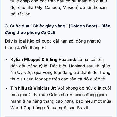
tỷ lệ chấp cho các trận đấu có sự tham gia của 3
đội chủ nhà (Mỹ, Canada, Mexico) do lợi thế sân
bãi rất lớn.
3. Cuộc đua “Chiếc giày vàng” (Golden Boot) – Biến
động theo phong độ CLB
Đây là loại kèo cá cược dài hạn sôi động nhất từ
tháng 4 đến tháng 6:
Kylian Mbappé & Erling Haaland:
Là hai cái tên
dẫn đầu bảng tỷ lệ. Đặc biệt, Haaland sau khi giúp
Na Uy vượt qua vòng loại đang trở thành đối trọng
thực sự của Mbappé trên các sàn cá độ quốc tế.
Tín hiệu từ Vinicius Jr:
Với phong độ hủy diệt cuối
mùa giải CLB, mức Odds cho Vinicius đang giảm
mạnh (khả năng thắng cao hơn), báo hiệu một mùa
World Cup bùng nổ của ngôi sao Brazil.