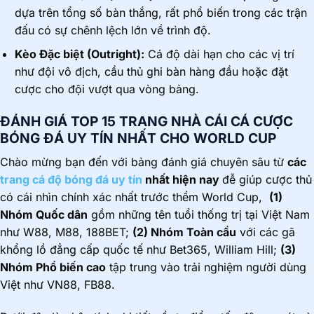
dựa trên tổng số bàn thắng, rất phổ biến trong các trận
đấu có sự chênh lệch lớn về trình độ.
Kèo Đặc biệt (Outright):
Cá độ dài hạn cho các vị trí
như đội vô địch, cầu thủ ghi bàn hàng đầu hoặc đặt
cược cho đội vượt qua vòng bảng.
ĐÁNH GIÁ TOP 15 TRANG NHÀ CÁI CÁ CƯỢC
BÓNG ĐÁ UY TÍN NHẤT CHO WORLD CUP
Chào mừng bạn đến với bảng đánh giá chuyên sâu từ
các
trang cá độ bóng đá uy tín
nhất hiện nay
đễ giúp cược thủ
có cái nhìn chính xác nhất trước thềm World Cup,
(1)
Nhóm Quốc dân
gồm những tên tuổi thống trị tại Việt Nam
như W88, M88, 188BET;
(2) Nhóm Toàn cầu
với các gã
khổng lồ đẳng cấp quốc tế như Bet365, William Hill;
(3)
Nhóm Phổ biến cao
tập trung vào trải nghiệm người dùng
Việt như VN88, FB88.