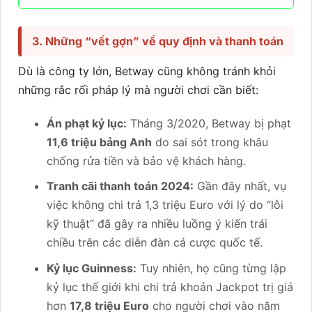
3. Những “vết gợn” về quy định và thanh toán
Dù là công ty lớn, Betway cũng không tránh khỏi
những rắc rối pháp lý mà người chơi cần biết:
Án phạt kỷ lục:
Tháng 3/2020, Betway bị phạt
11,6 triệu bảng Anh
do sai sót trong khâu
chống rửa tiền và bảo vệ khách hàng.
Tranh cãi thanh toán 2024:
Gần đây nhất, vụ
việc không chi trả 1,3 triệu Euro với lý do “lỗi
kỹ thuật” đã gây ra nhiều luồng ý kiến trái
chiều trên các diễn đàn cá cược quốc tế.
Kỷ lục Guinness:
Tuy nhiên, họ cũng từng lập
kỷ lục thế giới khi chi trả khoản Jackpot trị giá
hơn
17,8 triệu Euro
cho người chơi vào năm