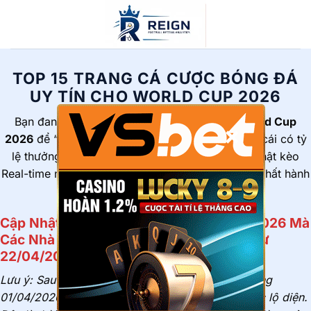
Bỏ
qua
nội
dung
TOP 15 TRANG CÁ CƯỢC BÓNG ĐÁ
UY TÍN CHO WORLD CUP 2026
Bạn đang tìm kiếm
trang cá cược bóng đá World Cup
×
2026
để “về bờ” an toàn? Xem ngay Top 15 nhà cái có tỷ
lệ thưởng cao nhất, khuyến mãi khủng và cập nhật kèo
Real-time nhanh nhất cho kỳ đại hội bóng đá lớn nhất hành
tinh.
Cập Nhật Các Kèo Cá Cược World Cup 2026 Mà
Các Nhà Cái Uy Tín Đang Ra (Giai đoạn từ
22/04/2026 đến khai mạc 11/06/2026)
Lưu ý: Sau khi vòng Play-off kết thúc vào rạng sáng
01/04/2026, danh sách 48 đội tuyển đã chính thức lộ diện.