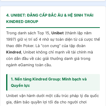
4. UNIBET: ĐẲNG CẤP BẮC ÂU & HỆ SINH THÁI
KINDRED GROUP
Trong danh sách Top 15,
Unibet
(thành lập năm
1997) giữ vị trí số 4 nhờ sự toàn diện từ cá cược thể
thao đến Poker. Là “con cưng” của tập đoàn
Kindred
, Unibet không chỉ mạnh về tài chính mà
còn dẫn đầu về các giải thưởng danh giá trong
ngành eGaming toàn cầu.
1. Nền tảng Kindred Group: Minh bạch và
Quyền lực
Unibet vận hành dưới một cấu trúc pháp lý đa quốc
gia, đảm bảo quyền lợi tối đa cho người chơi