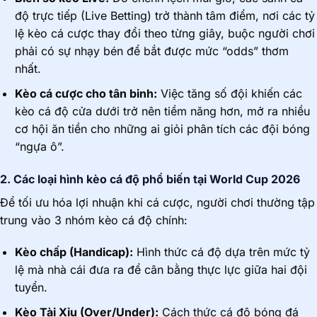
độ trực tiếp (Live Betting) trở thành tâm điểm, nơi các tỷ
lệ kèo cá cược thay đổi theo từng giây, buộc người chơi
phải có sự nhạy bén để bắt được mức “odds” thơm
nhất.
Kèo cá cược cho tân binh:
Việc tăng số đội khiến các
kèo cá độ cửa dưới trở nên tiềm năng hơn, mở ra nhiều
cơ hội ăn tiền cho những ai giỏi phân tích các đội bóng
“ngựa ô”.
2. Các loại hình kèo cá độ phổ biến tại World Cup 2026
Để tối ưu hóa lợi nhuận khi cá cược, người chơi thường tập
trung vào 3 nhóm kèo cá độ chính:
Kèo chấp (Handicap):
Hình thức cá độ dựa trên mức tỷ
lệ mà nhà cái đưa ra để cân bằng thực lực giữa hai đội
tuyển.
Kèo Tài Xỉu (Over/Under):
Cách thức cá độ bóng đá