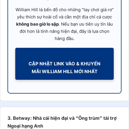
William Hill là bến đỗ cho những “tay chơi già rơ”
yêu thích sự hoài cổ và cần một địa chỉ cá cược
không bao giờ lo sập
. Nếu bạn ưu tiên uy tín lâu
đời hơn là tính năng hiện đại, đây là lựa chọn
hàng đầu.
CẬP NHẬT LINK VÀO & KHUYẾN
MÃI WILLIAM HILL MỚI NHẤT
3. Betway: Nhà cái hiện đại và “Ông trùm” tài trợ
Ngoại hạng Anh