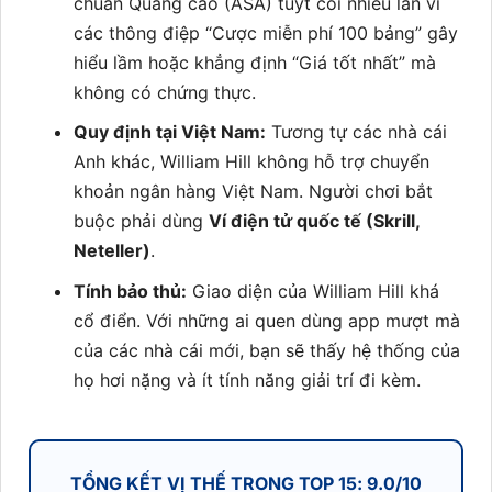
chuẩn Quảng cáo (ASA) tuýt còi nhiều lần vì
các thông điệp “Cược miễn phí 100 bảng” gây
hiểu lầm hoặc khẳng định “Giá tốt nhất” mà
không có chứng thực.
Quy định tại Việt Nam:
Tương tự các nhà cái
Anh khác, William Hill không hỗ trợ chuyển
khoản ngân hàng Việt Nam. Người chơi bắt
buộc phải dùng
Ví điện tử quốc tế (Skrill,
Neteller)
.
Tính bảo thủ:
Giao diện của William Hill khá
cổ điển. Với những ai quen dùng app mượt mà
của các nhà cái mới, bạn sẽ thấy hệ thống của
họ hơi nặng và ít tính năng giải trí đi kèm.
TỔNG KẾT VỊ THẾ TRONG TOP 15: 9.0/10