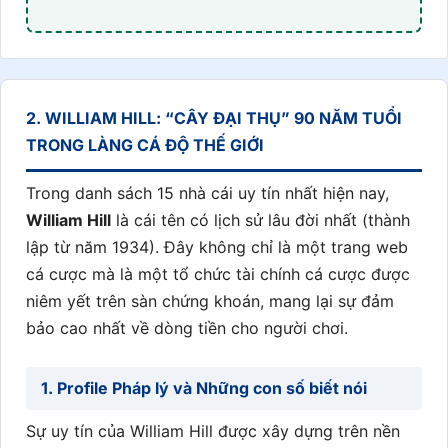
2. WILLIAM HILL: “CÂY ĐẠI THỤ” 90 NĂM TUỔI
TRONG LÀNG CÁ ĐỘ THẾ GIỚI
Trong danh sách 15 nhà cái uy tín nhất hiện nay,
William Hill
là cái tên có lịch sử lâu đời nhất (thành
lập từ năm 1934). Đây không chỉ là một trang web
cá cược mà là một tổ chức tài chính cá cược được
niêm yết trên sàn chứng khoán, mang lại sự đảm
bảo cao nhất về dòng tiền cho người chơi.
1. Profile Pháp lý và Những con số biết nói
Sự uy tín của William Hill được xây dựng trên nền