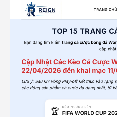
Bỏ
qua
TRANG CH
nội
dung
TOP 15 TRANG C
Bạn đang tìm kiếm
trang cá cược bóng đá Wo
cập nhật
Cập Nhật Các Kèo Cá Cược Wo
22/04/2026 đến khai mạc 11
Lưu ý: Sau khi vòng Play-off kết thúc vào rạng 
các dòng sản phẩm cá cược đa dạng nhất, từ kèo
ĐẾM NGƯỢC ĐẾN
🏆
FIFA WORLD CUP 20