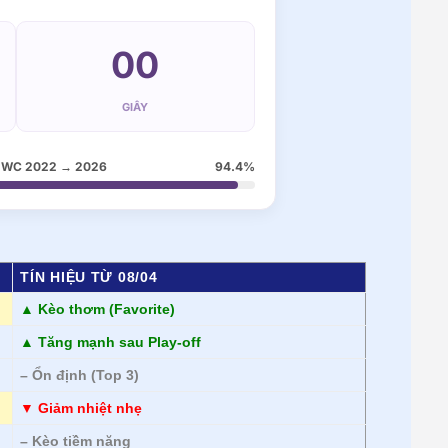
00
GIÂY
nh WC 2022 → 2026
94.4%
TÍN HIỆU TỪ 08/04
▲ Kèo thơm (Favorite)
▲ Tăng mạnh sau Play-off
– Ổn định (Top 3)
▼ Giảm nhiệt nhẹ
– Kèo tiềm năng