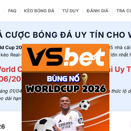
Ủ
FAQ
KÈO BÓNG ĐÁ
TƯ DUY
ĐÁNH GIÁ
TRA C
Á CƯỢC BÓNG ĐÁ UY TÍN CHO
rld Cup 2026
để “về bờ” an toàn? Xem ngay Top 15 nhà cái 
×
 kèo Real-time nhanh nhất cho kỳ đại hội bóng đá lớn nhất h
rld Cup 2026 Mà Các Nhà Cái Uy Tí
/06/2026)
sáng 01/04/2026, danh sách 48 đội tuyển đã chính thức lộ di
 dài hạn đến kèo chi tiết từng bảng đấu.
26