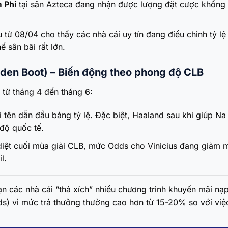
 Phi
tại sân Azteca đang nhận được lượng đặt cược khổng 
 từ 08/04 cho thấy các nhà cái uy tín đang điều chỉnh tỷ l
 sân bãi rất lớn.
lden Boot) – Biến động theo phong độ CLB
 từ tháng 4 đến tháng 6:
i tên dẫn đầu bảng tỷ lệ. Đặc biệt, Haaland sau khi giúp Na
độ quốc tế.
iệt cuối mùa giải CLB, mức Odds cho Vinicius đang giảm m
l.
n các nhà cái “thả xích” nhiều chương trình khuyến mãi nạp 
s) vì mức trả thưởng thường cao hơn từ 15-20% so với việc