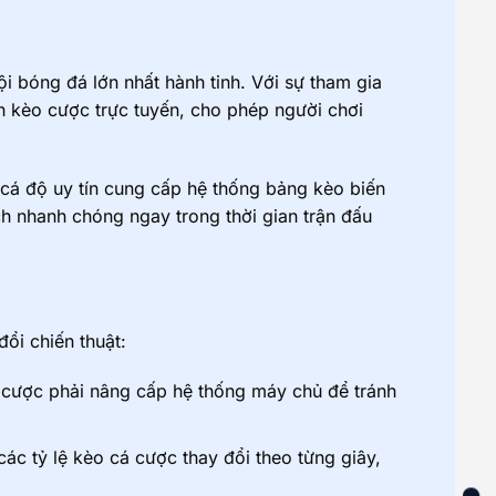
ội bóng đá lớn nhất hành tinh. Với sự tham gia
h kèo cược trực tuyến, cho phép người chơi
g cá độ uy tín cung cấp hệ thống bảng kèo biến
ch nhanh chóng ngay trong thời gian trận đấu
ổi chiến thuật:
cá cược phải nâng cấp hệ thống máy chủ để tránh
các tỷ lệ kèo cá cược thay đổi theo từng giây,