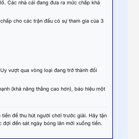
lồ. Các nhà cái đang đưa ra mức chấp khá
ệ chấp cho các trận đấu có sự tham gia của 3
 Uy vượt qua vòng loại đang trở thành đối
ạnh (khả năng thắng cao hơn), báo hiệu một
tiền để thu hút người chơi trước giải. Hãy tận
 đợi đến sát ngày bóng lăn mới xuống tiền.