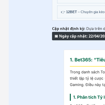
👉
12BET
– Chuyên gia kèo 
Cập nhật định kỳ:
Dựa trên d
📅 Ngày cập nhật: 22/04/20
1. Bet365: “Ti
Trong danh sách To
thiết lập tỷ lệ cượ
Gaming. Điều này tạ
1. Phân tích Tỷ 