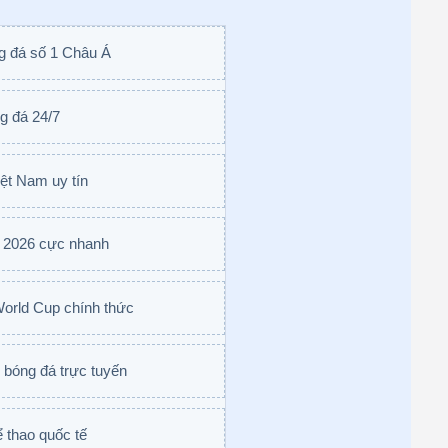
 đá số 1 Châu Á
g đá 24/7
ệt Nam uy tín
 2026 cực nhanh
orld Cup chính thức
 bóng đá trực tuyến
 thao quốc tế