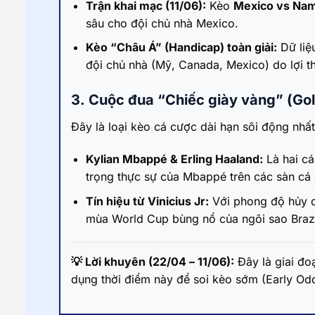
Trận khai mạc (11/06):
Kèo
Mexico vs Nam
sâu cho đội chủ nhà Mexico.
Kèo “Châu Á” (Handicap) toàn giải:
Dữ liệu
đội chủ nhà (Mỹ, Canada, Mexico) do lợi thế
3. Cuộc đua “Chiếc giày vàng” (Go
Đây là loại kèo cá cược dài hạn sôi động nhất
Kylian Mbappé & Erling Haaland:
Là hai cá
trọng thực sự của Mbappé trên các sàn cá 
Tín hiệu từ Vinicius Jr:
Với phong độ hủy d
mùa World Cup bùng nổ của ngôi sao Brazi
💡 Lời khuyên (22/04 – 11/06):
Đây là giai đoạ
dụng thời điểm này để soi kèo sớm (Early Odd