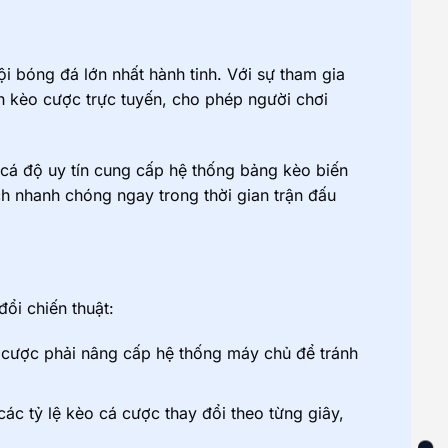
ội bóng đá lớn nhất hành tinh. Với sự tham gia
h kèo cược trực tuyến, cho phép người chơi
g cá độ uy tín cung cấp hệ thống bảng kèo biến
ch nhanh chóng ngay trong thời gian trận đấu
ổi chiến thuật:
cá cược phải nâng cấp hệ thống máy chủ để tránh
các tỷ lệ kèo cá cược thay đổi theo từng giây,