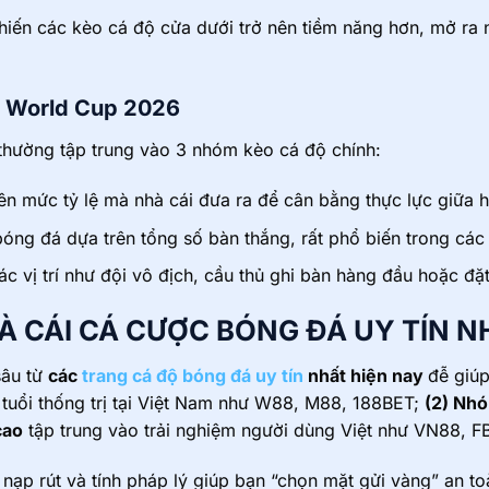
hiến các kèo cá độ cửa dưới trở nên tiềm năng hơn, mở ra nh
ại World Cup 2026
 thường tập trung vào 3 nhóm kèo cá độ chính:
n mức tỷ lệ mà nhà cái đưa ra để cân bằng thực lực giữa h
ng đá dựa trên tổng số bàn thắng, rất phổ biến trong các t
c vị trí như đội vô địch, cầu thủ ghi bàn hàng đầu hoặc đ
HÀ CÁI CÁ CƯỢC BÓNG ĐÁ UY TÍN 
sâu từ
các
trang cá độ bóng đá uy tín
nhất hiện nay
đễ giúp
uổi thống trị tại Việt Nam như W88, M88, 188BET;
(2) Nh
cao
tập trung vào trải nghiệm người dùng Việt như VN88, F
ộ nạp rút và tính pháp lý giúp bạn “chọn mặt gửi vàng” an 